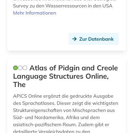
Survey zu den Wasserressourcen in den USA
energieversorgung (1)
Polen (1)
Mehr Informationen
energiewirtschaft (1)
Portugal (1)
englisch (2)
Russland, Sowjetunion (1)
Zur Datenbank
englisches sprachgebiet (3)
Schweden (1)
enzyklopädie (5)
Schweiz (3)
Atlas of Pidgin and Creole
ereignis (1)
Skandinavien (1)
Language Structures Online,
erster weltkrieg (1)
The
Spanien (1)
ethnische gruppe (1)
Suedamerika (7)
APiCS Online ergänzt die gedruckte Ausgabe
des Sprachatlases. Dieser zeigt die wichtigsten
ethnische identität (1)
Suedasien (2)
Struktureigenschaften von Mischsprachen aus
ethnologischer film (1)
Süd- und Nordamerika, Afrika und dem
Suedostasien (2)
asiatisch-pazifischem Raum. Zudem gibt er
ethnomusik (1)
detaillierte Vergleichsdaten zu den
Tuerkei (1)