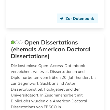
schwarze lyrik (1)
Zur Datenbank
schützengraben-zeitungen (1)
seemann (1)
sicherheitspolitik (1)
Open Dissertations
(ehemals American Doctoral
sklavenhandel (1)
Dissertations)
sklaverei (2)
Die kostenlose Open-Access-Datenbank
slangwörterbuch (1)
verzeichnet weltweit Dissertationen und
Diplomarbeiten vom frühen 20. Jahrhundert bis
sozialanthropologie (1)
zur Gegenwart. Suchbar sind Autor,
Dissertationstitel, Fachgebiet und der
sozialgeschichte 1900-2000 (1)
Universitätsort. In Zusammenarbeit mit
sozialstruktur (1)
BiblioLabs wurden die American Doctoral
Dissertations von EBSCO in