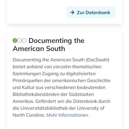
geographie (1)
Zur Datenbank
geschichte (19)
geschichte 1492-1820 (1)
Documenting the
geschichte 1574-1739 (1)
American South
geschichte 1600-1900 (1)
Documenting the American South (DocSouth)
bietet anhand von vierzehn thematischen
geschichte 1654-1954 (2)
Sammlungen Zugang zu digitalisierten
Primärquellen der amerikanischen Geschichte
geschichte 1691-1820 (1)
und Kultur aus verschiedenen bedeutenden
geschichte 1700-1900 (1)
Bibliotheksbeständen der Südstaaten
Amerikas. Gefördert wir die Datenbank durch
geschichte 1714-1915 (1)
die Universitätsbibliothek der University of
North Carolina.
Mehr Informationen
geschichte 1760-1900 (3)
geschichte 1789 - 1875 (1)