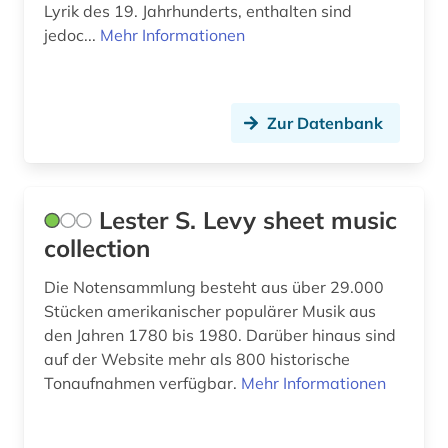
Lyrik des 19. Jahrhunderts, enthalten sind
fid jüdische studien (1)
jedoc...
Mehr Informationen
fid lateinamerika (2)
fid ost-, ostmittel- und südosteuropa (1)
Zur Datenbank
fid religionswissenschaft (1)
film (2)
Lester S. Levy sheet music
forschungsdatenzentrum (1)
collection
forschungsmethoden (1)
Die Notensammlung besteht aus über 29.000
Stücken amerikanischer populärer Musik aus
französisch (1)
den Jahren 1780 bis 1980. Darüber hinaus sind
französisches sprachgebiet (1)
auf der Website mehr als 800 historische
Tonaufnahmen verfügbar.
Mehr Informationen
frau (1)
frauenbefreiung (1)