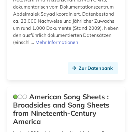
klima (1)
dokumentarisch vom Dokumentationszentrum
Abdelmalek Sayad koordiniert. Datenbestand
klimageschichte (1)
ca. 23.000 Nachweise und jährlicher Zuwachs
um rund 1.000 Dokumente (Stand 2009). Neben
klimawandel (1)
den ausführlich dokumentierten Datensätzen
kolonialismus (2)
(einschl....
Mehr Informationen
kolonien (1)
kongress (1)
Zur Datenbank
kreolische sprachen (1)
kultur (3)
American Song Sheets :
kulturanthropologie (1)
Broadsides and Song Sheets
from Nineteenth-Century
kunst (3)
America
kunsthandel (1)