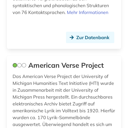
syntaktischen und phonologischen Strukturen
europa (2)
USA (17)
von 76 Kontaktsprachen.
Mehr Informationen
faktendatenbank (1)
familienname (1)
Zur Datenbank
fasern (1)
feminismus (1)
American Verse Project
fernsehserien (1)
Das American Verse Project der University of
fid anglo-american culture (2)
Michigan Humanities Text Initiative (HTI) wurde
fid asien (1)
in Zusammenarbeit mit der University of
Michigan Press hergestellt. Ein durchsuchbares
fid benelux (1)
elektronisches Archiv bietet Zugriff auf
amerikanische Lyrik im Volltext bis 1920. Hierfür
fid darstellende kunst (2)
wurden ca. 170 Lyrik-Sammelbände
ausgewertet. Überwiegend handelt es sich um
fid geschichtswissenschaft (2)