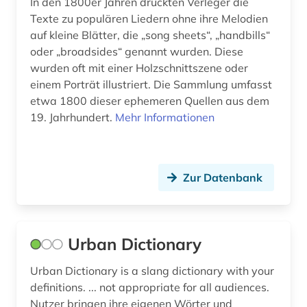
In den 1800er Jahren druckten Verleger die
kunsthandwerk (1)
Texte zu populären Liedern ohne ihre Melodien
auf kleine Blätter, die „song sheets“, „handbills“
kurzgeschichte (1)
oder „broadsides“ genannt wurden. Diese
künste (1)
wurden oft mit einer Holzschnittszene oder
einem Porträt illustriert. Die Sammlung umfasst
lateinamerika (5)
etwa 1800 dieser ephemeren Quellen aus dem
19. Jahrhundert.
Mehr Informationen
lateinamerikaforschung (1)
latino-literatur (1)
Zur Datenbank
lebenserwartung (1)
lexikon (1)
lied (1)
Urban Dictionary
liedtext (1)
Urban Dictionary is a slang dictionary with your
definitions. ... not appropriate for all audiences.
lieferbares buch (1)
Nutzer bringen ihre eigenen Wörter und