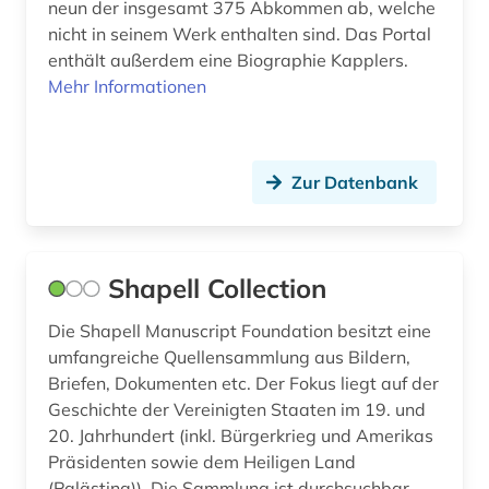
südstaaten (1)
neun der insgesamt 375 Abkommen ab, welche
nicht in seinem Werk enthalten sind. Das Portal
terminologie (1)
enthält außerdem eine Biographie Kapplers.
Mehr Informationen
terrorismus (1)
terroristische vereinigung (1)
Zur Datenbank
theater (2)
toxikologie (1)
türkei (1)
Shapell Collection
umfrage (1)
Die Shapell Manuscript Foundation besitzt eine
umfangreiche Quellensammlung aus Bildern,
umwelt (2)
Briefen, Dokumenten etc. Der Fokus liegt auf der
umweltgeschichte (1)
Geschichte der Vereinigten Staaten im 19. und
20. Jahrhundert (inkl. Bürgerkrieg und Amerikas
universität (1)
Präsidenten sowie dem Heiligen Land
(Palästina)). Die Sammlung ist durchsuchbar