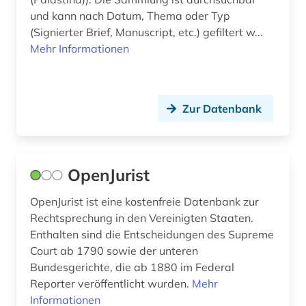
unterhaltung (1)
und kann nach Datum, Thema oder Typ
(Signierter Brief, Manuscript, etc.) gefiltert w...
unterhaltungsmusik (2)
Mehr Informationen
ureinwohner (1)
usa (54)
Zur Datenbank
vereinigte staaten (1)
vereinigte staaten von amerika (1)
OpenJurist
verlagswesen (1)
OpenJurist ist eine kostenfreie Datenbank zur
vermögen (1)
Rechtsprechung in den Vereinigten Staaten.
verwaltungswissenschaft (1)
Enthalten sind die Entscheidungen des Supreme
Court ab 1790 sowie der unteren
video (1)
Bundesgerichte, die ab 1880 im Federal
Reporter veröffentlicht wurden.
Mehr
vielfalt (1)
Informationen