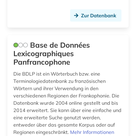
regionalwirtschaft (2)
Zur Datenbank
religion (1)
religionsfreiheit (1)
Base de Données
religionswissenschaft (1)
Lexicographiques
Panfrancophone
risikofaktor (1)
römisches reich (1)
Die BDLP ist ein Wörterbuch bzw. eine
Terminologiedatenbank zu französischen
sammlung (1)
Wörtern und ihrer Verwendung in den
verschiedenen Regionen der Frankophonie. Die
schiffe (1)
Datenbank wurde 2004 online gestellt und bis
2014 erweitert. Sie kann über eine einfache und
schifffahrt (1)
eine erweiterte Suche genutzt werden,
schule (1)
entweder über das gesamte Korpus oder auf
Regionen eingeschränkt.
Mehr Informationen
schwarze (6)