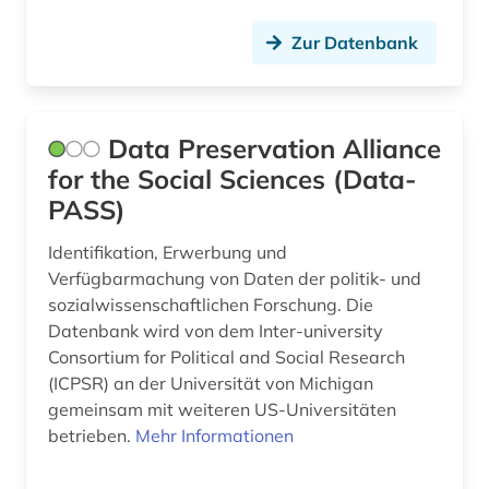
geschichte 1800-1920 (1)
Zur Datenbank
geschichte 1820-1870 (1)
geschichte 1821-1837 (1)
Data Preservation Alliance
for the Social Sciences (Data-
geschichte 1838-1852 (1)
PASS)
geschichte 1853-1865 (2)
Identifikation, Erwerbung und
geschichte 1866-1877 (1)
Verfügbarmachung von Daten der politik- und
sozialwissenschaftlichen Forschung. Die
geschichte 1870-1920 (1)
Datenbank wird von dem Inter-university
geschichte 1900-2000 (2)
Consortium for Political and Social Research
(ICPSR) an der Universität von Michigan
geschichte 1945 - 2004 (1)
gemeinsam mit weiteren US-Universitäten
betrieben.
Mehr Informationen
geschichte 1969-1990 (1)