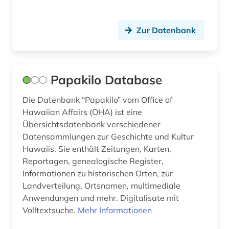
primärquelle (6)
Zur Datenbank
primärquellen (1)
prosa (1)
Papakilo Database
publikumszeitschrift (1)
Die Datenbank “Papakilo” vom Office of
publizistik (1)
Hawaiian Affairs (OHA) ist eine
quelle (8)
Übersichtsdatenbank verschiedener
Datensammlungen zur Geschichte und Kultur
quellensammlung (1)
Hawaiis. Sie enthält Zeitungen, Karten,
Reportagen, genealogische Register,
rassismus (1)
Informationen zu historischen Orten, zur
recht (1)
Landverteilung, Ortsnamen, multimediale
Anwendungen und mehr. Digitalisate mit
rechtswissenschaft (1)
Volltextsuche.
Mehr Informationen
regionale geografie (2)