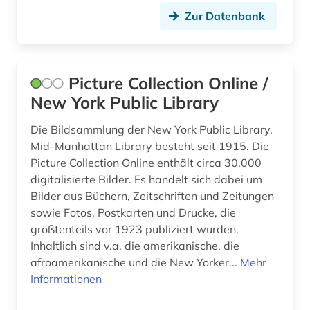
Zur Datenbank
frauenbewegung (1)
frauenbild (1)
Picture Collection Online /
frauenforschung (3)
New York Public Library
frauengeschichte (1)
Die Bildsammlung der New York Public Library,
frauenliteratur (1)
Mid-Manhattan Library besteht seit 1915. Die
Picture Collection Online enthält circa 30.000
frauenwahlrecht (1)
digitalisierte Bilder. Es handelt sich dabei um
frauenzeitschrift (1)
Bilder aus Büchern, Zeitschriften und Zeitungen
sowie Fotos, Postkarten und Drucke, die
geisteswissenschaften (1)
größtenteils vor 1923 publiziert wurden.
Inhaltlich sind v.a. die amerikanische, die
gender (1)
afroamerikanische und die New Yorker...
Mehr
gender-forschung (1)
Informationen
genealogie (1)