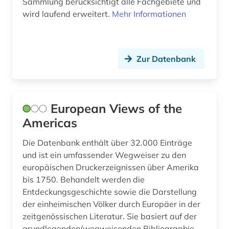
Sammlung berücksichtigt alle Fachgebiete und
wird laufend erweitert.
Mehr Informationen
online-vorlesung (1)
open access (1)
oral history (1)
Zur Datenbank
orientalistik (1)
ozeanien (1)
European Views of the
palästina (1)
Americas
paris (1)
Die Datenbank enthält über 32.000 Einträge
und ist ein umfassender Wegweiser zu den
parlament (1)
europäischen Druckerzeignissen über Amerika
bis 1750. Behandelt werden die
philosophie (1)
Entdeckungsgeschichte sowie die Darstellung
photograph (1)
der einheimischen Völker durch Europäer in der
zeitgenössischen Literatur. Sie basiert auf der
pidgin-sprachen (1)
grundlegenden/wegweisenden Bibliographie