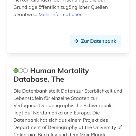
iranistik (1)
Grundlage öffentlich zugänglicher Quellen
beantwo...
Mehr Informationen
islam (1)
islamisches recht (1)
islamwissenschaft (1)
Zur Datenbank
israel (1)
jesuiten (1)
Human Mortality
john henry (1)
Database, The
journalismus (1)
Die Datenbank stellt Daten zur Sterblichkeit und
Lebenstafeln für einzelne Staaten zur
judaistik (1)
Verfügung. Der geographische Schwerpunkt
liegt auf Nordamerika und Europa. Die
juden (2)
Datenbank hat sich aus einem Projekt des
judenfeindschaft (1)
Department of Demography at the University of
California, Berkeley und dem Max Planck