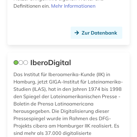
Definitionen ein.
linguistik (2)
Mehr Informationen
linkspresse (1)
literatur (6)
Zur Datenbank
literaturgeschichte 1760-1900 (2)
literaturgeschichte 1789 - 1850 (1)
IberoDigital
louvre (1)
Das Institut für Iberoamerika-Kunde (IIK) in
low countries studies (1)
Hamburg, jetzt GIGA-Institut für Lateinamerika-
Studien (ILAS), hat in den Jahren 1974 bis 1998
lyrik (6)
den Spiegel der Lateinamerikanischen Presse -
Boletin de Prensa Latinoamericana
maghreb-studien (1)
herausgegeben. Die Digitalisierung dieser
Pressespiegel wurde im Rahmen des DFG-
malerei (1)
Projekts cibera am Hamburger IIK realisiert. Es
maritime wirtschaft (1)
sind mehr als 37.000 digitalisierte