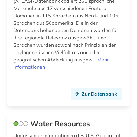
(ATLAS)-Datenbank codiert 265 sprachliche
deutschland (2)
Merkmale aus 17 verschiedenen Featural -
Malta (1)
Domänen in 115 Sprachen aus Nord- und 105
dialektologie (1)
Mittelamerika (5)
Sprachen aus Südamerika. Die in der
Datenbank behandelten Domänen wurden für
dissertation (1)
Niederlande (2)
ihre regionale Relevanz ausgewählt, und
dokumentarfilm (1)
Sprachen wurden sowohl nach Prinzipien der
Nordamerika (5)
phylogenetischen Vielfalt als auch der
doppelbesteuerung (1)
geografischen Abdeckung ausgew...
Norwegen (1)
Mehr
Informationen
drama (1)
Oesterreich (2)
drehbuch (1)
Osmanisches Reich (1)
Zur Datenbank
einkommen (1)
Ostasien (2)
elektronisches buch (4)
Osteuropa (4)
energie (1)
Water Resources
Ostmitteleuropa (2)
energieerzeugung (1)
Palaestina (1)
Umfassende Informationen des U.S. Geological