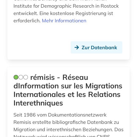
jugendkultur (1)
Institute for Demographic Research in Rostock
entwickelt. Eine kostenlose Registrierung ist
jüdische geschichte (1)
erforderlich.
Mehr Informationen
kanada (3)
karibik und latino studies (1)
Zur Datenbank
karte (1)
katalog (1)
rémisis - Réseau
katastrophen (1)
dInformation sur les Migrations
katholische kirche (1)
Internationales et les Relations
Interethniques
katholizismus (1)
Seit 1986 vom Dokumentationsnetzwerk
keramik (1)
Remisis erstellte bibliografische Datenbank zu
klebstoff (1)
Migration und interethnischen Beziehungen. Das
Netzwerk wird wissenschaftlich von CNRS,