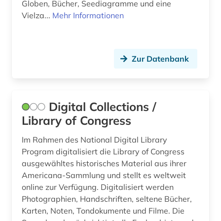
Globen, Bücher, Seediagramme und eine
nanotechnologie (1)
Vielza...
Mehr Informationen
nanowissenschaft (1)
national institute for newman studies (1)
Zur Datenbank
nationalsozialismus (1)
naturkatastrophen (1)
Digital Collections /
new york times (1)
Library of Congress
newman (1)
Im Rahmen des National Digital Library
Program digitalisiert die Library of Congress
nichtmetallischer werkstoff (1)
ausgewähltes historisches Material aus ihrer
niederlande (1)
Americana-Sammlung und stellt es weltweit
online zur Verfügung. Digitalisiert werden
niederlande großbritannien seekrieg (1)
Photographien, Handschriften, seltene Bücher,
Karten, Noten, Tondokumente und Filme. Die
online-publikation (5)