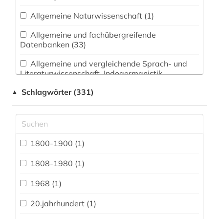
Allgemeine Naturwissenschaft (1)
Allgemeine und fachübergreifende
Datenbanken (33)
Allgemeine und vergleichende Sprach- und
Literaturwissenschaft. Indogermanistik.
Außereuropäische Sprachen und Literaturen (10)
Schlagwörter (331)
▲
Anglistik. Amerikanistik (61)
Archäologie (1)
Architektur, Bauingenieur- und
1800-1900 (1)
Vermessungswesen (2)
1808-1980 (1)
Biologie, Biotechnologie (2)
1968 (1)
Buch- und Bibliothekswesen,
Informationswissenschaft (2)
20.jahrhundert (1)