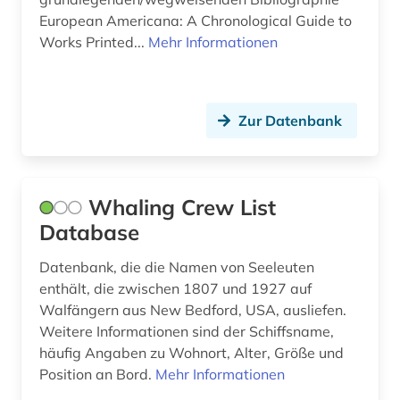
European Americana: A Chronological Guide to
plastik (1)
Works Printed...
Mehr Informationen
politik (9)
politikwissenschaft (3)
Zur Datenbank
politische presse (1)
politische soziologie (1)
Whaling Crew List
politische wissenschaft (1)
Database
politische ökonomie (1)
Datenbank, die die Namen von Seeleuten
politischer flüchtling (1)
enthält, die zwischen 1807 und 1927 auf
Walfängern aus New Bedford, USA, ausliefen.
politisches system (1)
Weitere Informationen sind der Schiffsname,
häufig Angaben zu Wohnort, Alter, Größe und
polymere (1)
Position an Bord.
Mehr Informationen
preisdatenbank (1)