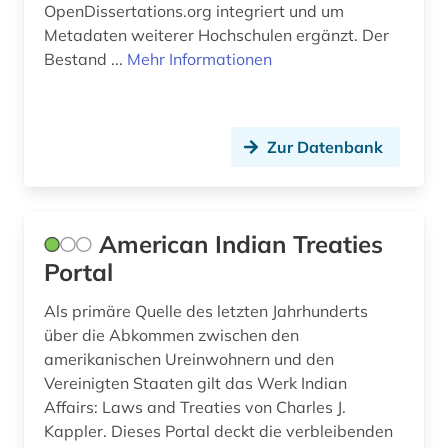
sozialwissenschaft (2)
OpenDissertations.org integriert und um
Metadaten weiterer Hochschulen ergänzt. Der
sozialwissenschaften (5)
Bestand ...
Mehr Informationen
sprachatlas (1)
sprachgeografie (1)
Zur Datenbank
sprachvariante (1)
staat (3)
American Indian Treaties
staatsreligion (1)
Portal
sterblichkeit (1)
Als primäre Quelle des letzten Jahrhunderts
streaming (1)
über die Abkommen zwischen den
amerikanischen Ureinwohnern und den
studentenproteste (1)
Vereinigten Staaten gilt das Werk Indian
Affairs: Laws and Treaties von Charles J.
suchmaschine (1)
Kappler. Dieses Portal deckt die verbleibenden