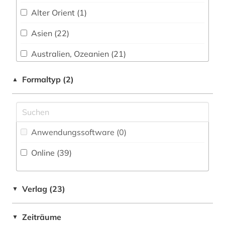
atlas (2)
Alter Orient (1)
Pädagogik (3)
attentat (1)
Asien (22)
Philosophie (3)
auktion (1)
Australien, Ozeanien (21)
Physik (1)
auktionskatalog (1)
Baltikum (1)
Formaltyp (2)
▲
Politologie (32)
ausstellung (1)
Belgien (2)
Psychologie (0)
australien (1)
Byzantinisches Reich (1)
Rechtswissenschaft (12)
autografen (1)
Anwendungssoftware (0
)
China (3)
Romanistik (4)
außenpolitik (2)
Online (39
)
Daenemark (2)
Slavistik (0)
bevölkerung (1)
Deutschland (4)
Soziologie (22)
Verlag (23)
▼
bibliografie (7)
Europa (26)
Sport (5)
bibliographie (4)
Zeiträume
▼
Finnland (1)