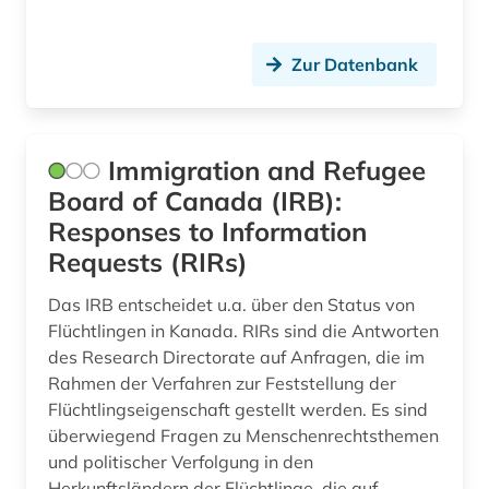
hispanoamerikanische geschichte (1)
hollywood (1)
Zur Datenbank
indiana (1)
indianer (2)
Immigration and Refugee
information retrieval (1)
Board of Canada (IRB):
Responses to Information
internationale beziehungen (1)
Requests (RIRs)
internationale politik (1)
Das IRB entscheidet u.a. über den Status von
internationaler terrorismus (1)
Flüchtlingen in Kanada. RIRs sind die Antworten
des Research Directorate auf Anfragen, die im
internationaler vertrag (1)
Rahmen der Verfahren zur Feststellung der
internationales recht (1)
Flüchtlingseigenschaft gestellt werden. Es sind
überwiegend Fragen zu Menschenrechtsthemen
internationales steuerrecht (1)
und politischer Verfolgung in den
Herkunftsländern der Flüchtlinge, die auf