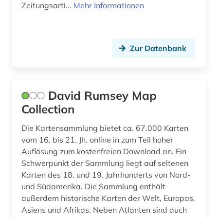
Zeitungsarti...
Mehr Informationen
mathematik (1)
menschenrecht (1)
Zur Datenbank
metallischer werkstoff (1)
metallkunde (1)
migration (1)
David Rumsey Map
Collection
minderheitenfrage (1)
Die Kartensammlung bietet ca. 67.000 Karten
musik (1)
vom 16. bis 21. Jh. online in zum Teil hoher
musiksammlung (1)
Auflösung zum kostenfreien Download an. Ein
Schwerpunkt der Sammlung liegt auf seltenen
nachrichtensendung (1)
Karten des 18. und 19. Jahrhunderts von Nord-
und Südamerika. Die Sammlung enthält
nachschlagewerk (1)
außerdem historische Karten der Welt, Europas,
Asiens und Afrikas. Neben Atlanten sind auch
naher osten (1)