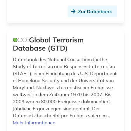
geschichtsschreibung (1)
Zur Datenbank
geschlechterforschung (1)
griechenland <altertum> (1)
großbritannien (5)
Global Terrorism
Database (GTD)
gummi (1)
Datenbank des National Consortium for the
handel (1)
Study of Terrorism and Responses to Terrorism
handelsrecht (1)
(START), einer Einrichtung des U.S. Department
of Homeland Security und der Universtität von
harz (1)
Maryland. Nachweis terroristischer Ereignisse
weltweit in dem Zeitraum 1970 bis 2007. Bis
hawaii (1)
2009 waren 80.000 Ereignisse dokumentiert.
herkunftsland (1)
Jährliche Ergänzungen sind geplant. Der
Datensatz beschreibt pro Ereignis sofern m...
hispanoamerika (1)
Mehr Informationen