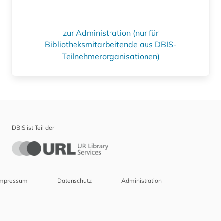
zur Administration (nur für
Bibliotheksmitarbeitende aus DBIS-
Teilnehmerorganisationen)
DBIS ist Teil der
Impressum
Datenschutz
Administration