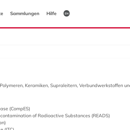
te
Sammlungen
Hilfe
EN
Polymeren, Keramiken, Supraleitern, Verbundwerkstoffen und 
abase (CompES)
econtamination of Radioactive Substances (READS)
an)
e (ITC)