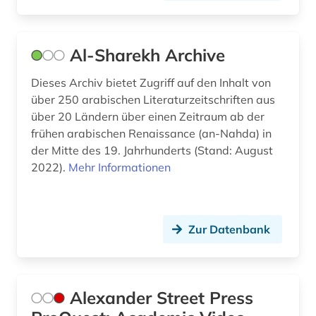
erzählung (2)
esperanto (1)
Al-Sharekh Archive
estland (1)
Dieses Archiv bietet Zugriff auf den Inhalt von
über 250 arabischen Literaturzeitschriften aus
estnisch (2)
über 20 Ländern über einen Zeitraum ab der
frühen arabischen Renaissance (an-Nahda) in
ethik (1)
der Mitte des 19. Jahrhunderts (Stand: August
ethnographie (1)
2022).
Mehr Informationen
ethnolinguistik (1)
ethnologie (3)
Zur Datenbank
etudes africaines (2)
etymologie (8)
Alexander Street Press
europa (6)