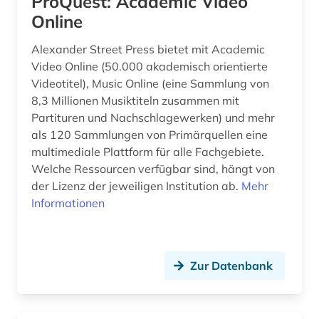
ProQuest: Academic Video
Online
europäische geschichte (1)
Alexander Street Press bietet mit Academic
europäische kommission (1)
Video Online (50.000 akademisch orientierte
europäische kultur (1)
Videotitel), Music Online (eine Sammlung von
8,3 Millionen Musiktiteln zusammen mit
exil (1)
Partituren und Nachschlagewerken) und mehr
als 120 Sammlungen von Primärquellen eine
expressionismus (3)
multimediale Plattform für alle Fachgebiete.
Welche Ressourcen verfügbar sind, hängt von
fabulae (1)
der Lizenz der jeweiligen Institution ab.
Mehr
fachgeschichte (1)
Informationen
fachinformationsdienst (5)
fachinformationsdienst allgemeine und
Zur Datenbank
vergleichende literaturwissenschaft (1)
fachportal (3)