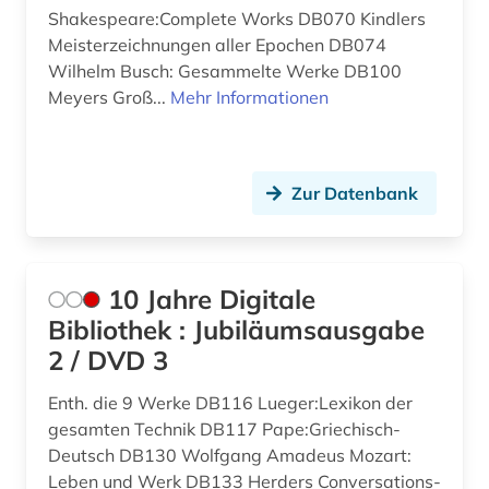
anspielung (1)
Shakespeare:Complete Works DB070 Kindlers
Großbritannien (16)
Meisterzeichnungen aller Epochen DB074
anthologie (15)
Hamburg (1)
Wilhelm Busch: Gesammelte Werke DB100
anthony trollope (1)
Meyers Groß...
Mehr Informationen
Irland (1)
anthropologie (7)
Island (9)
anthropologische linguistik (1)
Zur Datenbank
Israel (6)
anthroposophie (1)
Italien (9)
antiheld (1)
Japan (6)
10 Jahre Digitale
antike (4)
Bibliothek : Jubiläumsausgabe
Jugoslawien (1)
2 / DVD 3
antike religionen (1)
Kanada (2)
Enth. die 9 Werke DB116 Lueger:Lexikon der
aphorismus (1)
Kroatien (2)
gesamten Technik DB117 Pape:Griechisch-
arabien (1)
Deutsch DB130 Wolfgang Amadeus Mozart:
Lettland (1)
Leben und Werk DB133 Herders Conversations-