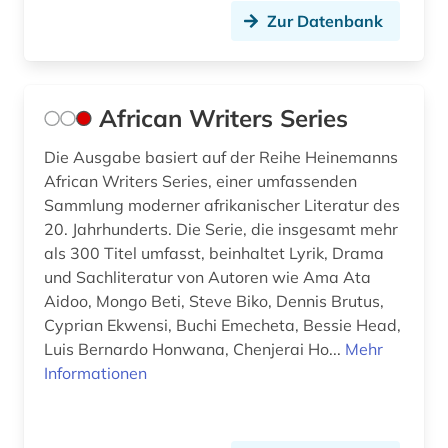
Zur Datenbank
datenanalyse (2)
datenmanagement (1)
African Writers Series
demotisch (1)
der sturm (1)
Die Ausgabe basiert auf der Reihe Heinemanns
African Writers Series, einer umfassenden
design (4)
Sammlung moderner afrikanischer Literatur des
20. Jahrhunderts. Die Serie, die insgesamt mehr
deutsch (57)
als 300 Titel umfasst, beinhaltet Lyrik, Drama
und Sachliteratur von Autoren wie Ama Ata
deutsche literatur (1)
Aidoo, Mongo Beti, Steve Biko, Dennis Brutus,
deutsche philologie (1)
Cyprian Ekwensi, Buchi Emecheta, Bessie Head,
Luis Bernardo Honwana, Chenjerai Ho...
Mehr
deutsche sprache (1)
Informationen
deutsches nationaltheater weimar (1)
deutsches sprachgebiet (9)