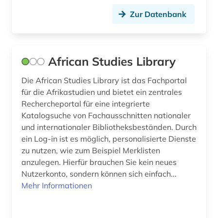
Zur Datenbank
chinesen (1)
chinesisch (13)
christentum (1)
African Studies Library
cloudbasiert (1)
Die African Studies Library ist das Fachportal
für die Afrikastudien und bietet ein zentrales
comic (3)
Rechercheportal für eine integrierte
computerlinguistik (3)
Katalogsuche von Fachausschnitten nationaler
und internationaler Bibliotheksbeständen. Durch
corona (1)
ein Log-in ist es möglich, personalisierte Dienste
zu nutzen, wie zum Beispiel Merklisten
corpora (1)
anzulegen. Hierfür brauchen Sie kein neues
Nutzerkonto, sondern können sich einfach...
darstellende kunst (1)
Mehr Informationen
das gewicht der welt (1)
das wunderbare (1)