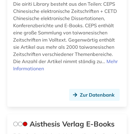
Die airiti Library besteht aus den Teilen: CEPS
einsprachiges wörterbuch (1)
Chinesische elektronische Zeitschriften + CETD
Chinesische elektronische Dissertationen,
elektron. ressource (1)
Konferenzberichte und E-Books. CEPS enthält
elektronische bibliothek (1)
eine große Sammlung von taiwanesischen
Zeitschriften im Volltext. Gegenwärtig enthält
elektronische publikation (1)
sie Artikel aus mehr als 2000 taiwanesischen
Zeitschriften verschiedener Themenbereiche.
elektronische zeitschrift (16)
Die Anzahl der Artikel nimmt ständig zu...
Mehr
elektronisches buch (78)
Informationen
elektronisches publizieren (2)
elektronisches wörterbuch (1)
Zur Datenbank
elektronsiches buch (1)
elfriede (1)
Aisthesis Verlag E-Books
eliot (1)