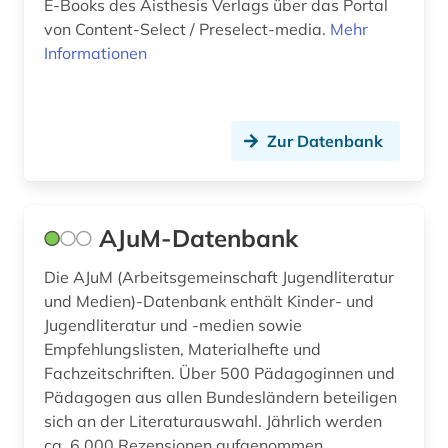
E-Books des Aisthesis Verlags über das Portal
england (8)
von Content-Select / Preselect-media.
Mehr
Informationen
englisch (59)
englisch literatur (1)
Zur Datenbank
englische grammatik (1)
englische literatur (2)
englische sprache (1)
AJuM-Datenbank
englische sprachwissenschaft (1)
Die AJuM (Arbeitsgemeinschaft Jugendliteratur
und Medien)-Datenbank enthält Kinder- und
englisches sprachgebiet (2)
Jugendliteratur und -medien sowie
Empfehlungslisten, Materialhefte und
englischunterricht (2)
Fachzeitschriften. Über 500 Pädagoginnen und
english (1)
Pädagogen aus allen Bundesländern beteiligen
sich an der Literaturauswahl. Jährlich werden
enneades (1)
ca. 6.000 Rezensionen aufgenommen.