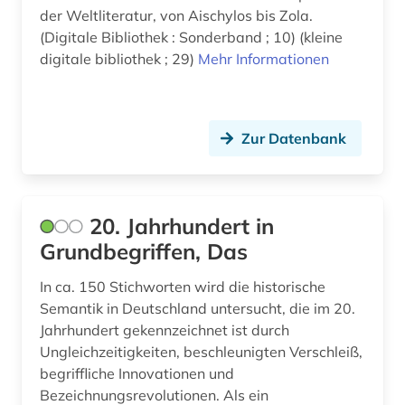
archiv (2)
der Weltliteratur, von Aischylos bis Zola.
Osmanisches Reich (6)
(Digitale Bibliothek : Sonderband ; 10) (kleine
archivbestand (1)
digitale bibliothek ; 29)
Ostasien (5)
Mehr Informationen
archive (1)
Osteuropa (4)
archäologie (4)
Ostmitteleuropa (2)
Zur Datenbank
aristoteles (1)
Palaestina (3)
armenisch (1)
Polen (2)
20. Jahrhundert in
arnold, heinz ludwig | literaturwissenschaftler;
Portugal (1)
publizist; herausgeber; literaturkritiker; regisseur;
Grundbegriffen, Das
schriftsteller (1)
Rumänien (4)
In ca. 150 Stichworten wird die historische
arthur (1)
Semantik in Deutschland untersucht, die im 20.
Russland, Sowjetunion (5)
Jahrhundert gekennzeichnet ist durch
artikel (1)
Ungleichzeitigkeiten, beschleunigten Verschleiß,
Sachsen (1)
begriffliche Innovationen und
asiaten (1)
Sachsen-Anhalt (1)
Bezeichnungsrevolutionen. Als ein