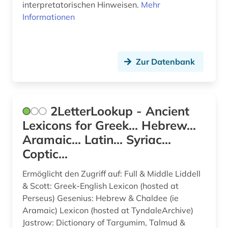
interpretatorischen Hinweisen.
Mehr
aussprache (3)
Thueringen (1)
Informationen
australien (2)
Tschechische Republik (1)
australischer kontinent (1)
Tuerkei (11)
Zur Datenbank
autobiografie (2)
USA (10)
automatische sprachanalyse (1)
Ukraine (3)
2LetterLookup - Ancient
automatische sprachproduktion (1)
Ungarn (3)
Lexicons for Greek... Hebrew...
autor (9)
Aramaic... Latin... Syriac...
Zypern (1)
Coptic...
avantgarde (1)
avestisch (1)
Ermöglicht den Zugriff auf: Full & Middle Liddell
& Scott: Greek-English Lexicon (hosted at
babylonischer talmud (1)
Perseus) Gesenius: Hebrew & Chaldee (ie
Aramaic) Lexicon (hosted at TyndaleArchive)
bairisch (1)
Jastrow: Dictionary of Targumim, Talmud &