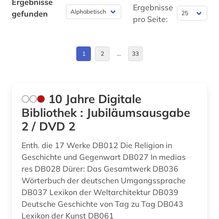
alttürkisch (2)
Ergebnisse
China (13)
Ergebnisse
Wirtschaftswissenschaften (63)
gefunden
pro Seite:
altuigurisch (1)
Daenemark (21)
Wissenschaftskunde, Forschung, Hochschul-,
amerika (2)
Museumswesen (25)
Deutschland (61)
1
2
…
33
amerikanisches englisch (1)
Deutschland (DDR) (4)
amerikanistik (4)
Estland (5)
10 Jahre Digitale
angewandte linguistik (1)
Europa (12)
Bibliothek : Jubiläumsausgabe
anglistik (9)
2 / DVD 2
Finnland (14)
anglistik korpus (1)
Enth. die 17 Werke DB012 Die Religion in
Frankreich (3)
Geschichte und Gegenwart DB027 In medias
angloamerikanischer kulturraum (1)
GUS (3)
res DB028 Dürer: Das Gesamtwerk DB036
Wörterbuch der deutschen Umgangssprache
anleitung (1)
Griechenland (2)
DB037 Lexikon der Weltarchitektur DB039
annotierte sprachdatenbank (1)
Deutsche Geschichte von Tag zu Tag DB043
Griechenland (Altertum) (2)
Lexikon der Kunst DB061