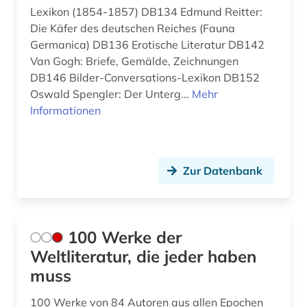
arabisch (24)
Lexikon (1854-1857) DB134 Edmund Reitter:
Litauen (3)
Die Käfer des deutschen Reiches (Fauna
arabische literatur (2)
Luxemburg (2)
Germanica) DB136 Erotische Literatur DB142
arabische philosophie (1)
Van Gogh: Briefe, Gemälde, Zeichnungen
Makedonien (1)
DB146 Bilder-Conversations-Lexikon DB152
arabische schrift (1)
Oswald Spengler: Der Unterg...
Mehr
Mittelamerika (1)
Informationen
arabistik (7)
Moldawien (1)
aramäisch (1)
Montenegro (1)
Zur Datenbank
arbeiterbewegung (1)
Niederlande (2)
arbeitsmarkt (1)
Niedersachsen (1)
arbeitsrecht (1)
100 Werke der
Nordamerika (4)
Weltliteratur, die jeder haben
arbeitssicherheit (1)
Norwegen (11)
muss
architektur (5)
Oesterreich (8)
100 Werke von 84 Autoren aus allen Epochen