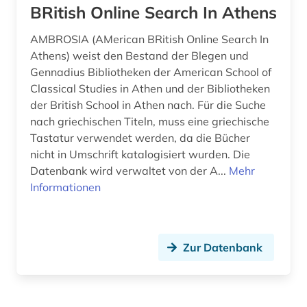
BRitish Online Search In Athens
fid asien (4)
AMBROSIA (AMerican BRitish Online Search In
fid darstellende kunst (5)
Athens) weist den Bestand der Blegen und
Gennadius Bibliotheken der American School of
fid finnisch-ugrische/uralische sprachen (2)
Classical Studies in Athen und der Bibliotheken
der British School in Athen nach. Für die Suche
fid lateinamerika (1)
nach griechischen Titeln, muss eine griechische
fid linguistik (2)
Tastatur verwendet werden, da die Bücher
nicht in Umschrift katalogisiert wurden. Die
fid nahost-, nordafrika- und islamstudien (3)
Datenbank wird verwaltet von der A...
Mehr
Informationen
fid-lizenz (1)
fiktion (1)
Zur Datenbank
film (8)
filmwissenschaft (1)
finnisch (15)