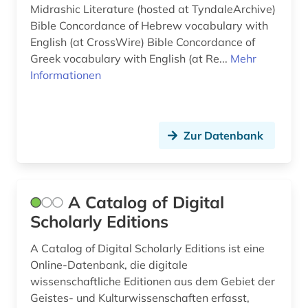
Midrashic Literature (hosted at TyndaleArchive)
balkanromanistik (9)
Bible Concordance of Hebrew vocabulary with
bantusprachen (1)
English (at CrossWire) Bible Concordance of
Greek vocabulary with English (at Re...
Mehr
barock (1)
Informationen
baskisch (1)
bayerische staatsbibliothek (1)
Zur Datenbank
bayern (2)
bedrohte sprache (2)
A Catalog of Digital
begriffsgeschichte &amp;lt;fach&amp;gt; (1)
Scholarly Editions
behinderung (1)
A Catalog of Digital Scholarly Editions ist eine
bekker (1)
Online-Datenbank, die digitale
wissenschaftliche Editionen aus dem Gebiet der
belletristik (4)
Geistes- und Kulturwissenschaften erfasst,