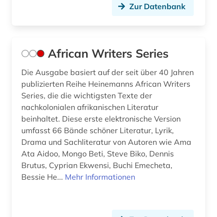
Zur Datenbank
deutschland (14)
deutschland vereinigung sprache
kommunikation bibliographie (1)
African Writers Series
dialekt (6)
Die Ausgabe basiert auf der seit über 40 Jahren
publizierten Reihe Heinemanns African Writers
dialektologie (2)
Series, die die wichtigsten Texte der
dichtung (1)
nachkolonialen afrikanischen Literatur
beinhaltet. Diese erste elektronische Version
didaktik (1)
umfasst 66 Bände schöner Literatur, Lyrik,
Drama und Sachliteratur von Autoren wie Ama
didaktik der deutschen sprache (1)
Ata Aidoo, Mongo Beti, Steve Biko, Dennis
Brutus, Cyprian Ekwensi, Buchi Emecheta,
die linkshändige frau (1)
Bessie He...
Mehr Informationen
digital humanities (3)
digitale bibliothek (1)