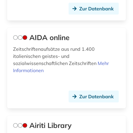
druckindustrie (1)
Zur Datenbank
dunhuang (1)
dunhuang-handschriften (2)
AIDA online
dänemark (2)
Zeitschriftenaufsätze aus rund 1.400
dänisch (18)
italienischen geistes- und
sozialwissenschaftlichen Zeitschriften
Mehr
dänisch-hallesche mission in tranquebar (1)
Informationen
e-book (2)
e-learning (1)
Zur Datenbank
ecocriticism (1)
edition (3)
Airiti Library
editionsphilologie (1)