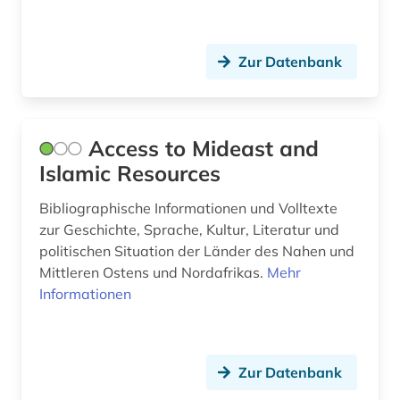
bibliografie 1477-1939 (1)
bibliografie 1945-1990 (1)
Zur Datenbank
bibliographie (21)
bibliographie 1800-2005 (1)
Access to Mideast and
bibliographie 1923-1999 (1)
Islamic Resources
bibliothek (2)
Bibliographische Informationen und Volltexte
zur Geschichte, Sprache, Kultur, Literatur und
bibliotheken (1)
politischen Situation der Länder des Nahen und
Mittleren Ostens und Nordafrikas.
Mehr
bibliotheksbestand (2)
Informationen
bibliothekskatalog (1)
biblische studien (1)
Zur Datenbank
bildnis (1)