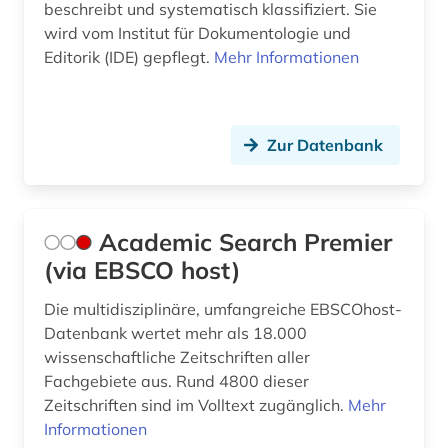
beschreibt und systematisch klassifiziert. Sie
belutschisch (1)
wird vom Institut für Dokumentologie und
Editorik (IDE) gepflegt.
Mehr Informationen
bengali (1)
berlin (1)
besonderheit (1)
Zur Datenbank
bestand (1)
bestandserhaltung (1)
Academic Search Premier
bestandsverzeichnis (1)
(via EBSCO host)
betriebswirtschaftslehre (2)
Die multidisziplinäre, umfangreiche EBSCOhost-
Datenbank wertet mehr als 18.000
bezeichnungslehre (1)
wissenschaftliche Zeitschriften aller
Fachgebiete aus. Rund 4800 dieser
bibel (2)
Zeitschriften sind im Volltext zugänglich.
Mehr
bibliografie (33)
Informationen