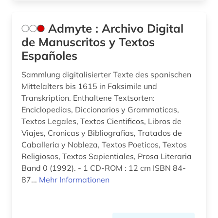
brandenburg (1)
Admyte : Archivo Digital
brauch (1)
de Manuscritos y Textos
Españoles
bretonisch (1)
brief (4)
Sammlung digitalisierter Texte des spanischen
Mittelalters bis 1615 in Faksimile und
briefe (1)
Transkription. Enthaltene Textsorten:
Enciclopedias, Diccionarios y Grammaticas,
briefsammlung (2)
Textos Legales, Textos Cientificos, Libros de
Viajes, Cronicas y Bibliografias, Tratados de
british academy (1)
Caballeria y Nobleza, Textos Poeticos, Textos
british national corpus (1)
Religiosos, Textos Sapientiales, Prosa Literaria
Band 0 (1992). - 1 CD-ROM : 12 cm ISBN 84-
buch (6)
87...
Mehr Informationen
buchdruck (4)
buchrolle (1)