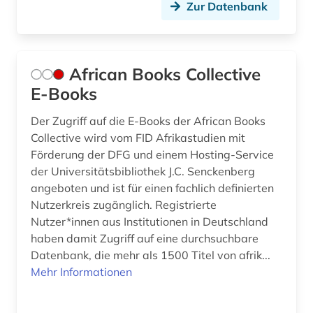
Zur Datenbank
buchstabe (1)
buchwesen (1)
African Books Collective
buchwissenschaft (1)
E-Books
buddhismus (1)
Der Zugriff auf die E-Books der African Books
calderón de la barca, pedro | schriftsteller;
Collective wird vom FID Afrikastudien mit
geistlicher; dramatiker; librettist; lyriker;
Förderung der DFG und einem Hosting-Service
schriftsteller (1)
der Universitätsbibliothek J.C. Senckenberg
angeboten und ist für einen fachlich definierten
carl michael bellman (1)
Nutzerkreis zugänglich. Registrierte
casanova (1)
Nutzer*innen aus Institutionen in Deutschland
haben damit Zugriff auf eine durchsuchbare
cgm 19 (1)
Datenbank, die mehr als 1500 Titel von afrik...
Mehr Informationen
chemie (9)
china (5)