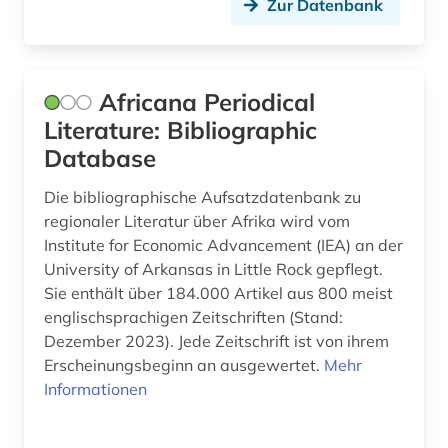
Zur Datenbank
digitale edition (1)
digitale editorik (1)
Africana Periodical
digitalisierung (1)
Literature: Bibliographic
discovery service (1)
Database
dissertation (3)
Die bibliographische Aufsatzdatenbank zu
regionaler Literatur über Afrika wird vom
dokumentarfilm (1)
Institute for Economic Advancement (IEA) an der
dolmetschen (3)
University of Arkansas in Little Rock gepflegt.
Sie enthält über 184.000 Artikel aus 800 meist
drama (11)
englischsprachigen Zeitschriften (Stand:
Dezember 2023). Jede Zeitschrift ist von ihrem
dramatikerin (1)
Erscheinungsbeginn an ausgewertet.
Mehr
drittes reich (1)
Informationen
druck (1)