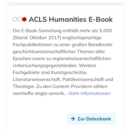
bildung (1)
ACLS Humanities E-Book
bildungsforschung (2)
Die E-Book-Sammlung enthält mehr als 5.000
biografie (18)
(Stand: Oktober 2017) englischsprachige
biographie (8)
Fachpublikationen zu einer großen Bandbreite
geschichtswissenschaftlicher Themen aller
biographie. (1)
Epochen sowie zu regionalwissenschaftlichen
Untersuchungsgegenständen. Weitere
biologie (2)
Fachgebiete sind Kunstgeschichte,
bodoni (1)
Literaturwissenschaft, Politikwissenschaft und
Theologie. Zu den Content-Providern zählen
bokmål (1)
namhafte anglo-amerik...
Mehr Informationen
bosnien-herzegowina (1)
botanik (1)
Zur Datenbank
brahmi-schrift (1)