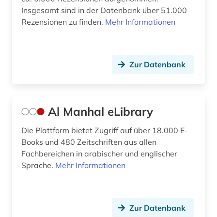
Insgesamt sind in der Datenbank über 51.000
enzyklopädie (14)
Rezensionen zu finden.
Mehr Informationen
epigraphie (1)
epigraphik (1)
Zur Datenbank
epik (1)
ereignis (1)
Al Manhal eLibrary
erkenntnistheorie (1)
Die Plattform bietet Zugriff auf über 18.000 E-
erotische literatur (1)
Books und 480 Zeitschriften aus allen
erotische lyrik (1)
Fachbereichen in arabischer und englischer
Sprache.
Mehr Informationen
erstlingswerk (2)
erziehungswissenschaften (1)
Zur Datenbank
erzählforschung (1)