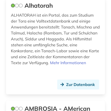
fachsprache (1)
Alhatorah
fachterminologie (1)
ALHATORAH ist ein Portal, das zum Studium
der Tora eine Volltextdatenbank und einige
fachzeitschrift (1)
Anwendungen bereitstellt: Tanach, Mischna und
Talmud, Halacha (Rambam, Tur und Schulchan
faksimile (1)
Aruch), Siddur und Haggada. Als Hilfsmittel
familienname (4)
stehen eine umfängliche Suche, eine
Konkordanz, ein Tanach-Labor sowie eine Karte
fashion (1)
und eine Zeitleiste der Kommentatoren der
Texte zur Verfügung.
Mehr Informationen
faust (1)
feminismus (3)
Zur Datenbank
fernsehen (1)
festkultur (1)
fid allgemeine und vergleichende
AMBROSIA - AMerican
literaturwissenschaft (1)