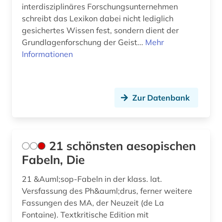
asiatische schriftsteller (1)
interdisziplinäres Forschungsunternehmen
Schweden (19)
schreibt das Lexikon dabei nicht lediglich
asiatische studien (1)
gesichertes Wissen fest, sondern dient der
Schweiz (7)
Grundlagenforschung der Geist...
Mehr
asien (5)
Informationen
Serbien (1)
asien-afrika-wissenschaft (2)
Skandinavien (1)
asien-literatur (1)
Slowakei (2)
Zur Datenbank
audiodatei (1)
Slowenien (1)
audiovisuelles material (1)
Spanien (1)
21 schönsten aesopischen
aufführung (6)
Suedamerika (2)
Fabeln, Die
aufklärung (3)
Suedasien (4)
21 &Auml;sop-Fabeln in der klass. lat.
aufsatz (1)
Versfassung des Ph&auml;drus, ferner weitere
Suedostasien (1)
Fassungen des MA, der Neuzeit (de La
ausbildung (2)
Fontaine). Textkritische Edition mit
Suedosteuropa (2)