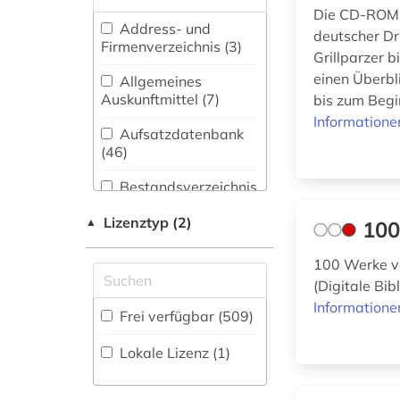
(29)
kolle (1)
Die CD-ROM v
Address- und
deutscher Dr
Biologie,
Firmenverzeichnis (3
)
academiens (1)
Grillparzer 
Biotechnologie (25)
einen Überbl
Allgemeines
achim von werke (1)
Buch- und
Auskunftmittel (7
)
bis zum Begi
Bibliothekswesen,
Informatione
adressbuch (1)
Informationswissenschaft
Aufsatzdatenbank
(53)
(46
)
afrika (2)
Chemie und
Bestandsverzeichnis
afrikaans (1)
Pharmazie (25)
(63
)
Lizenztyp (2)
▲
100
afrikanische
Elektrotechnik,
Biographische
sprachen (1)
Elektronik,
Datenbank (54
)
100 Werke vo
Nachrichtentechnik (15)
akdademie der
(Digitale Bib
Disziplinäre
künste (1)
Informatione
Energietechnik (16)
Forschungsdatenrepositorien
Frei verfügbar (509)
(1
)
alemannisch (1)
Ethnologie (55)
Lokale Lizenz (1)
Disziplinäre
alf laila wa-laila (1)
Repositorien (3
)
Geographie (34)