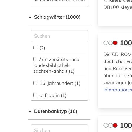
Kindlers Me
DB100 Meyer
Allgemeine und
Schlagwörter (1000)
fachübergreifende
▲
Datenbanken (162)
Allgemeine und
vergleichende Sprach-
100
und
(2)
Literaturwissenschaft.
Die CD-ROM v
Indogermanistik.
/ universitäts- und
deutscher Er
Außereuropäische
landesbibliothek
und Rilke ve
Sprachen und
sachsen-anhalt (1)
über die erzä
Literaturen (280)
zwanziger Ja
16. jahrhundert (1)
Anglistik.
Informatione
Amerikanistik (144)
a. f. dalin (1)
Archäologie (30)
aarhus (1)
Datenbanktyp (16)
▲
Architektur,
aberglaube (2)
Bauingenieur- und
100
Vermessungswesen
abraham geiger