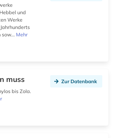
lwerke
 Hebbel und
lten Werke
. Jahrhunderts
 sow...
Mehr
en muss
Zur Datenbank
ylos bis Zola.
r