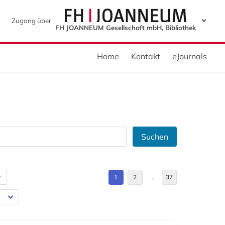
Zugang über
FH JOANNEUM Gesellschaft mbH, Bibliothek
Home
Kontakt
eJournals
Suchen
t
1
2
…
37