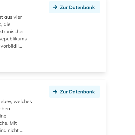
Zur Datenbank
t aus vier
, die
ktronischer
esepublikums
orbildli...
Zur Datenbank
iebe«, welches
Neben
ine
che. Mit
d nicht ...