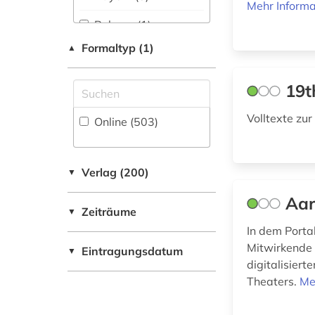
Mittellateinische und
Mehr Informa
Zeitung (5
)
Neugriechische
altgutnisch (1)
Belarus (1)
Philologie. Neulatein
Zeitungs-,
(63)
Formaltyp (1)
▲
althochdeutsch (3)
Belgien (6)
Zeitschriftenbibliographie
(10
)
Kunstgeschichte (69)
altisländisch (1)
Berlin (1)
19t
Maschinenbau (5)
altniederländisch (2)
Brandenburg (1)
Volltexte zu
Online (503
)
Mathematik (27)
altnordisch (6)
Daenemark (55)
Medien- und
altnorwegisch (1)
Deutschland (162)
Verlag (200)
▼
Kommunikationswissenschaften,
Kommunikationsdesign (82)
altschwedisch (3)
Deutschland (DDR)
Aar
(5)
Zeiträume
▼
Medizin (27)
altsächsisch (1)
In dem Porta
Estland (2)
Militärwissenschaft
Mitwirkende 
Eintragungsdatum
altwestnordisch (1)
▼
(2)
digitalisiert
Europa (9)
amerikanische
Theaters.
Me
Musikwissenschaft
sprachen (1)
Finnland (24)
(53)