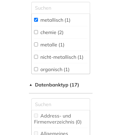
Allgemeine und
vergleichende Sprach-
und
metallisch (1)
Literaturwissenschaft.
Indogermanistik.
chemie (2)
Außereuropäische
Sprachen und
metalle (1)
Literaturen (0)
nicht-metallisch (1)
Anglistik.
Amerikanistik (0)
organisch (1)
Archäologie (0)
werkstoffe (3)
Datenbanktyp (17)
▲
Architektur,
Bauingenieur- und
Vermessungswesen (0)
Biologie,
Address- und
Biotechnologie (0)
Firmenverzeichnis (0
)
Buch- und
Allgemeines