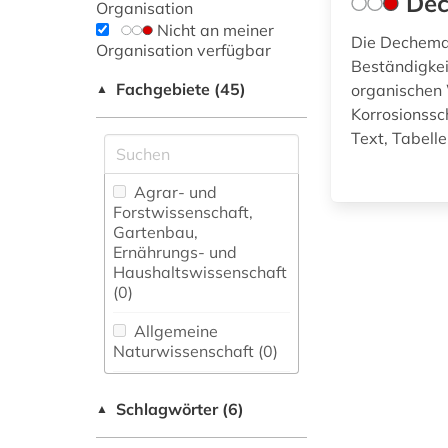
Dec
Organisation
Nicht an meiner
Die Dechema-
Organisation verfügbar
Beständigkei
Fachgebiete (45)
organischen 
▲
Korrosionssc
Text, Tabell
Agrar- und
Forstwissenschaft,
Gartenbau,
Ernährungs- und
Haushaltswissenschaft
(0)
Allgemeine
Naturwissenschaft (0)
Allgemeine und
Schlagwörter (6)
fachübergreifende
▲
Datenbanken (0)