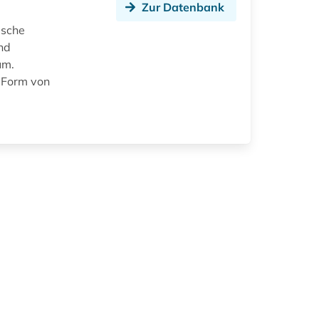
Zur Datenbank
ische
und
um.
 Form von