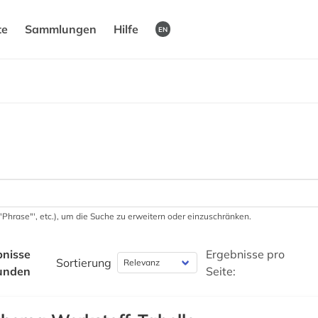
te
Sammlungen
Hilfe
EN
 '"Phrase"', etc.), um die Suche zu erweitern oder einzuschränken.
bnisse
Ergebnisse pro
Sortierung
unden
Seite: