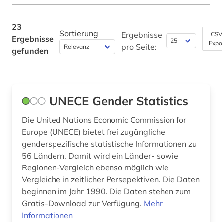
video (1)
Werkstoffwissenschaften und
Fertigungstechnik (0)
volkswirtschaft (25)
23
Sortierung
Ergebnisse
CSV
Ergebnisse
wertpapieranalyse (1)
Wirtschaftswissenschaften (23)
Expo
pro Seite:
gefunden
Wissenschaftskunde, Forschung, Hochschul-,
wirtschaft (2)
Museumswesen (0)
wirtschaftsindikator (1)
UNECE Gender Statistics
wirtschaftspolitik (2)
Die United Nations Economic Commission for
wirtschaftsprognose (1)
Europe (UNECE) bietet frei zugängliche
wirtschaftsrecht (2)
genderspezifische statistische Informationen zu
56 Ländern. Damit wird ein Länder- sowie
wirtschaftstheorie (1)
Regionen-Vergleich ebenso möglich wie
Vergleiche in zeitlicher Persepektiven. Die Daten
wirtschaftswissenschaften (6)
beginnen im Jahr 1990. Die Daten stehen zum
Gratis-Download zur Verfügung.
zahlungsbilanz (2)
Mehr
Informationen