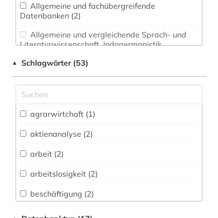
Allgemeine und fachübergreifende
Datenbanken (2)
Allgemeine und vergleichende Sprach- und
Literaturwissenschaft. Indogermanistik.
Außereuropäische Sprachen und Literaturen (0)
Schlagwörter (53)
▲
Anglistik. Amerikanistik (0)
Archäologie (0)
Architektur, Bauingenieur- und
agrarwirtchaft (1)
Vermessungswesen (0)
aktienanalyse (2)
Biologie, Biotechnologie (0)
arbeit (2)
Buch- und Bibliothekswesen,
Informationswissenschaft (0)
arbeitslosigkeit (2)
Chemie und Pharmazie (0)
beschäftigung (2)
Elektrotechnik, Elektronik, Nachrichtentechnik
betriebswirtschaft (9)