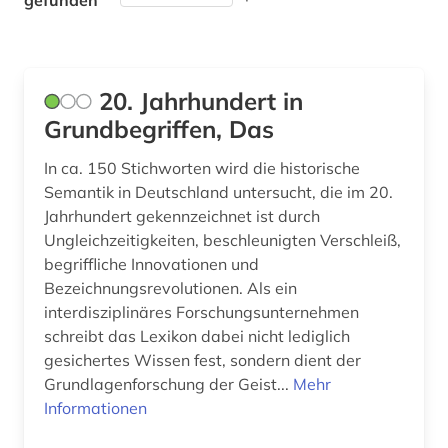
gefunden
Werkstoffwissenschaften und
Fertigungstechnik (0)
Wirtschaftswissenschaften (0)
20. Jahrhundert in
Wissenschaftskunde, Forschung, Hochschul-,
Grundbegriffen, Das
Museumswesen (0)
In ca. 150 Stichworten wird die historische
Semantik in Deutschland untersucht, die im 20.
Jahrhundert gekennzeichnet ist durch
Ungleichzeitigkeiten, beschleunigten Verschleiß,
begriffliche Innovationen und
Bezeichnungsrevolutionen. Als ein
interdisziplinäres Forschungsunternehmen
schreibt das Lexikon dabei nicht lediglich
gesichertes Wissen fest, sondern dient der
Grundlagenforschung der Geist...
Mehr
Informationen