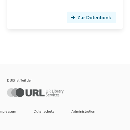
Zur Datenbank
DBIS ist Teil der
Impressum
Datenschutz
Administration