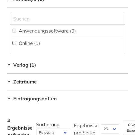
Philosophie (0)
Physik (0)
Politologie (0)
Anwendungssoftware (0
)
Online (1
)
Psychologie (0)
Rechtswissenschaft (0)
Verlag (1)
▼
Romanistik (2)
Slavistik (1)
Zeiträume
▼
Soziologie (0)
Eintragungsdatum
▼
Sport (0)
Technik (0)
4
Sortierung
Ergebnisse
CSV
Ergebnisse
Theologie und Religionswissenschaften (0)
Expo
pro Seite: