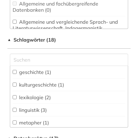
Allgemeine und fachübergreifende
Datenbanken (0)
Allgemeine und vergleichende Sprach- und
Literaturwissenschaft. Indogermanistik.
Außereuropäische Sprachen und Literaturen (4)
Schlagwörter (18)
▲
Anglistik. Amerikanistik (2)
Archäologie (0)
Architektur, Bauingenieur- und
geschichte (1)
Vermessungswesen (0)
kulturgeschichte (1)
Biologie, Biotechnologie (0)
lexikologie (2)
Buch- und Bibliothekswesen,
Informationswissenschaft (0)
linguistik (3)
Chemie und Pharmazie (0)
metapher (1)
Elektrotechnik, Elektronik, Nachrichtentechnik
metonymie (1)