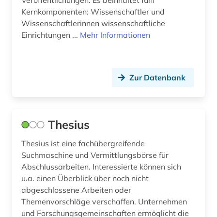
Veröffentlichungen. Es beinhaltet fünf
Kernkomponenten: Wissenschaftler und
recherche (1)
Wissenschaftlerinnen wissenschaftliche
religion (2)
Einrichtungen ...
Mehr Informationen
repositorium (1)
rheinland-pfalz (1)
Zur Datenbank
russland (1)
römerzeit (1)
Thesius
sachsen-anhalt (1)
Thesius ist eine fachübergreifende
schadstoff (1)
Suchmaschine und Vermittlungsbörse für
Abschlussarbeiten. Interessierte können sich
schweiz (1)
u.a. einen Überblick über noch nicht
abgeschlossene Arbeiten oder
sicherheitspolitik (1)
Themenvorschläge verschaffen. Unternehmen
sozialwissenschaften (2)
und Forschungsgemeinschaften ermöglicht die