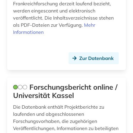
Frankreichforschung derzeit laufend bezieht,
maya (1)
werden eingescannt und elektronisch
medienwissenschaft (1)
veröffentlicht. Die Inhaltsverzeichnisse stehen
als PDF-Dateien zur Verfügung.
Mehr
medizin (5)
Informationen
medizinische hochschule hannover (1)
mode (1)
Zur Datenbank
museum (2)
musik (1)
Forschungsbericht online /
musikwissenschaft (1)
Universität Kassel
naturwissenschaft (2)
Die Datenbank enthält Projektberichte zu
laufenden und abgeschlossenen
naturwissenschaften (2)
Forschungsvorhaben, die zugehörigen
neuerwerbung (1)
Veröffentlichungen, Informationen zu beteiligten