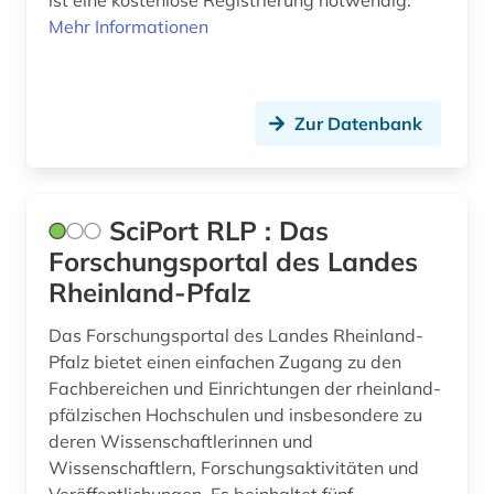
ist eine kostenlose Registrierung notwendig.
Mehr Informationen
organisation (1)
ostafrika (1)
patent (1)
Zur Datenbank
politische wissenschaft (1)
portal (2)
SciPort RLP : Das
privatwirtschaft (1)
Forschungsportal des Landes
Rheinland-Pfalz
produktionstechnologie (2)
Das Forschungsportal des Landes Rheinland-
publikationen (1)
Pfalz bietet einen einfachen Zugang zu den
Fachbereichen und Einrichtungen der rheinland-
pädagogik (2)
pfälzischen Hochschulen und insbesondere zu
quelle (1)
deren Wissenschaftlerinnen und
Wissenschaftlern, Forschungsaktivitäten und
qumrantexte (1)