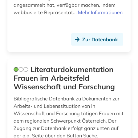
hessen (1)
angesammelt hat, verfügbar machen, indem
webbasierte Repräsentat...
Mehr Informationen
hochschule (3)
hochschulinstitut (1)
Zur Datenbank
hochschulschrift (3)
homöopathie (3)
identifikation (1)
Literaturdokumentation
Frauen im Arbeitsfeld
industrie (1)
Wissenschaft und Forschung
information (1)
Bibliografische Datenbank zu Dokumenten zur
infrastruktur (1)
Arbeits- und Lebenssituation von in
Wissenschaft und Forschung tätigen Frauen mit
ingenieurwissenschaften (4)
dem regionalen Schwerpunkt Österreich. Der
Zugang zur Datenbank erfolgt ganz unten auf
innovation (1)
der o.g. Seite über den Button Suche.