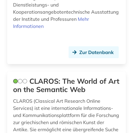
Dienstleistungs- und
universität bamberg (2)
Kooperationsangebotentechnische Ausstattung
der Institute und Professuren
Mehr
universität mainz (1)
Informationen
usa (7)
veröffentlichung (1)
Zur Datenbank
virtuelles museum (1)
vorabdruck (1)
CLAROS: The World of Art
vorarlberg (1)
on the Semantic Web
werkstoff (1)
CLAROS (Classical Art Research Online
Services) ist eine internationale Informations-
werkstoffkunde (2)
und Kommunikationsplattform für die Forschung
wissenschaft (7)
zur griechischen und römischen Kunst der
Antike. Sie ermöglicht eine übergreifende Suche
wissenschaftler (1)