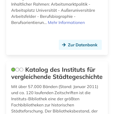
institut (1)
Inhaltlicher Rahmen: Arbeitsmarktpolitik -
Arbeitsplatz Universität - Außeruniversitäre
internationale politik (1)
Arbeitsfelder - Berufsbiographie -
Berufsorientierun...
Mehr Informationen
internationales recht (1)
investmentfond (1)
irak (1)
Zur Datenbank
jansenismus (1)
kanarische inseln (1)
Katalog des Instituts für
vergleichende Städtegeschichte
kassel (1)
Mit über 57.000 Bänden (Stand: Januar 2011)
katalog (1)
und ca. 120 laufenden Zeitschriften ist die
kernphysik (1)
Instituts-Bibliothek eine der größten
Fachbibliotheken zur historischen
kommentare (1)
Städteforschung. Der Bibliotheksbestand, der