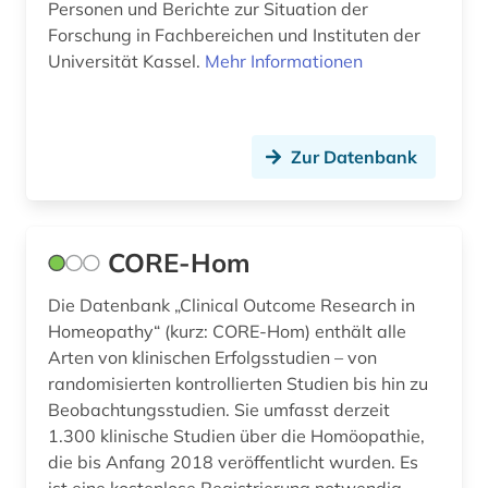
Personen und Berichte zur Situation der
niederlande (1)
Forschung in Fachbereichen und Instituten der
Universität Kassel.
Mehr Informationen
niederlandistik (1)
nucleonica (1)
nuklear (1)
Zur Datenbank
oecd (1)
online-recherche (1)
CORE-Hom
online-ressource (1)
Die Datenbank „Clinical Outcome Research in
Homeopathy“ (kurz: CORE-Hom) enthält alle
open access (4)
Arten von klinischen Erfolgsstudien – von
open data (1)
randomisierten kontrollierten Studien bis hin zu
Beobachtungsstudien. Sie umfasst derzeit
open science (1)
1.300 klinische Studien über die Homöopathie,
die bis Anfang 2018 veröffentlicht wurden. Es
open source (1)