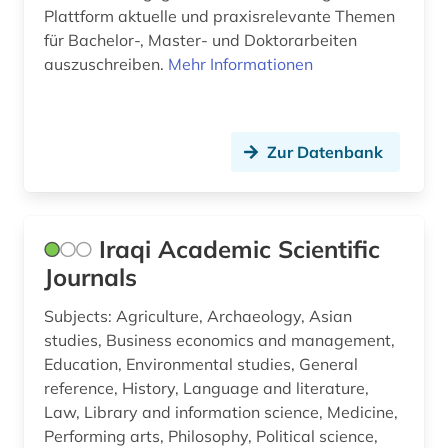
Plattform aktuelle und praxisrelevante Themen
soziologie (1)
für Bachelor-, Master- und Doktorarbeiten
auszuschreiben.
Mehr Informationen
sprachwissenschaft (1)
stadt (1)
Zur Datenbank
statistik (2)
strahlung (1)
studium (1)
Iraqi Academic Scientific
Journals
suchmaschine (2)
Subjects: Agriculture, Archaeology, Asian
südafrika (1)
studies, Business economics and management,
technik (9)
Education, Environmental studies, General
reference, History, Language and literature,
technische universität clausthal (1)
Law, Library and information science, Medicine,
Performing arts, Philosophy, Political science,
technische universität dresden (1)