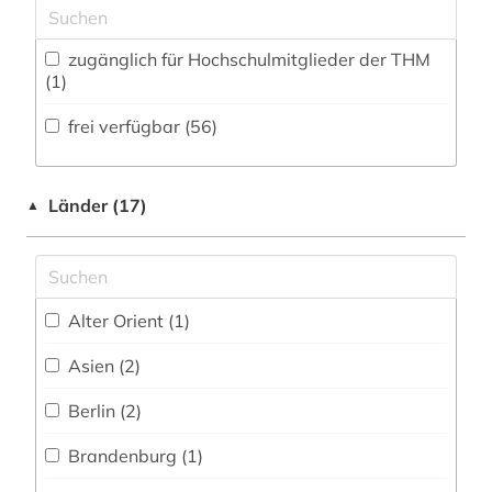
energie (1)
Werkstoffwissenschaften und
entwicklung (3)
Fertigungstechnik (1)
zugänglich für Hochschulmitglieder der THM
(1)
enzyklopädie (1)
Wirtschaftswissenschaften (5)
frei verfügbar (56)
Wissenschaftskunde, Forschung, Hochschul-,
ernährung (1)
Museumswesen (21)
erziehung (2)
Länder (17)
▲
europa (4)
europäische union (2)
experiment (1)
Alter Orient (1)
f&amp;e (1)
Asien (2)
festkörperforschung (1)
Berlin (2)
formeln (1)
Brandenburg (1)