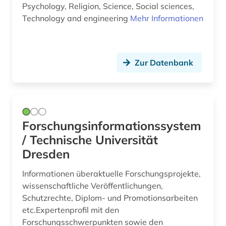
Psychology, Religion, Science, Social sciences,
technische universität wien (1)
Technology and engineering
Mehr Informationen
technologie (1)
thema (1)
Zur Datenbank
themenfindung (1)
theologie (2)
tieranatomie (1)
Forschungsinformationssystem
/ Technische Universität
tiermedizin (1)
Dresden
totes meer (1)
Informationen überaktuelle Forschungsprojekte,
umwelt (1)
wissenschaftliche Veröffentlichungen,
Schutzrechte, Diplom- und Promotionsarbeiten
universität (3)
etc.Expertenprofil mit den
Forschungsschwerpunkten sowie den
universität <humboldt-universität> (1)