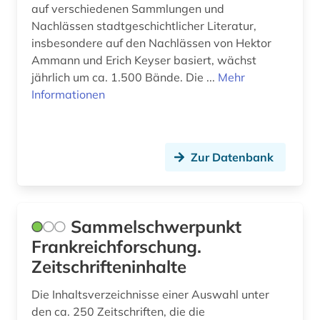
auf verschiedenen Sammlungen und
konfliktforschung (1)
Nachlässen stadtgeschichtlicher Literatur,
kontrollierte klinische studie (3)
insbesondere auf den Nachlässen von Hektor
Ammann und Erich Keyser basiert, wächst
kulturwissenschaften (1)
jährlich um ca. 1.500 Bände. Die ...
Mehr
Informationen
körperschaft (1)
künste (1)
künstlerische forschung (1)
Zur Datenbank
landeskunde (1)
landwirtschaft (1)
Sammelschwerpunkt
Frankreichforschung.
magnetismus (1)
Zeitschrifteninhalte
maschinenbau (2)
Die Inhaltsverzeichnisse einer Auswahl unter
masterarbeit (1)
den ca. 250 Zeitschriften, die die