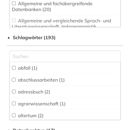
Allgemeine und fachübergreifende
Datenbanken (20)
Allgemeine und vergleichende Sprach- und
Literaturwissenschaft. Indogermanistik.
Außereuropäische Sprachen und Literaturen (0)
Schlagwörter (193)
▲
Anglistik. Amerikanistik (0)
Archäologie (4)
Architektur, Bauingenieur- und
abfall (1)
Vermessungswesen (2)
abschlussarbeiten (1)
Biologie, Biotechnologie (4)
adressbuch (2)
Buch- und Bibliothekswesen,
Informationswissenschaft (0)
agrarwissenschaft (1)
Chemie und Pharmazie (3)
altertum (2)
Elektrotechnik, Elektronik, Nachrichtentechnik
altes ägypten (1)