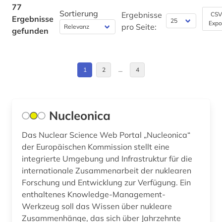
förderung (1)
Spanien (1)
77
Sortierung
Ergebnisse
CSV
Ergebnisse
förderungsprogramm (1)
Expo
USA (5)
pro Seite:
gefunden
galloromanistik (1)
gedenkstätte (1)
1
2
…
4
gentechnologie (1)
geschichte (2)
Nucleonica
governance (1)
Das Nuclear Science Web Portal „Nucleonica“
grenzflächen (1)
der Europäischen Kommission stellt eine
integrierte Umgebung und Infrastruktur für die
griechenland (1)
internationale Zusammenarbeit der nuklearen
Forschung und Entwicklung zur Verfügung. Ein
handel (1)
enthaltenes Knowledge-Management-
Werkzeug soll das Wissen über nukleare
hannover (1)
Zusammenhänge, das sich über Jahrzehnte