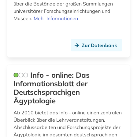
über die Bestände der großen Sammlungen
universitärer Forschungseinrichtungen und
wissenschaftliche gesellschaft (1)
Museen.
Mehr Informationen
wissenschaftliche kooperation (1)
wissenschaftliche zeitschrift (1)
Zur Datenbank
wissenschaftsorganisation (1)
wörterbuch (2)
Info - online: Das
zeitgeschichte &lt;fach&gt; (1)
Informationsblatt der
zeitschrift (1)
Deutschsprachigen
Ägyptologie
zeitschriften (1)
zivilgesellschaft (1)
Ab 2010 bietet das Info - online einen zentralen
Überblick über die Lehrveranstaltungen,
ägyptologie (1)
Abschlussarbeiten und Forschungsprojekte der
Ägyptologie im gesamten deutschsprachigen