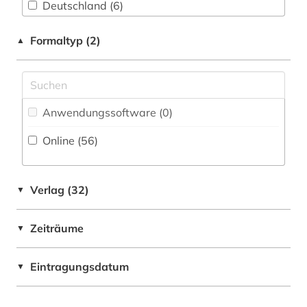
forschung (77)
Deutschland (6)
forschung und entwicklung (1)
Deutschland (DDR) (1)
Formaltyp (2)
▲
forschungsdaten (2)
Europa (5)
forschungseinrichtung (2)
Frankreich (2)
Anwendungssoftware (0
)
forschungsinstitut (1)
Mittelamerika (1)
Online (56
)
forschungsprojekt (2)
Niederlande (1)
forschungstrends (1)
Niedersachsen (1)
Verlag (32)
▼
frankreich (1)
Oesterreich (3)
frau (1)
Zeiträume
▼
Rheinland-Pfalz (1)
frauenforschung (1)
Russland, Sowjetunion (1)
Eintragungsdatum
▼
friedensforschung (1)
Schweiz (1)