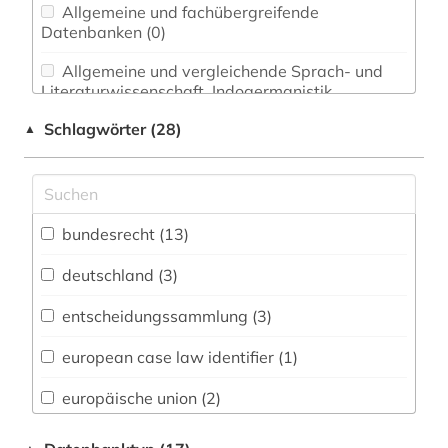
Allgemeine und fachübergreifende
Datenbanken (0)
Allgemeine und vergleichende Sprach- und
Literaturwissenschaft. Indogermanistik.
Außereuropäische Sprachen und Literaturen (0)
Schlagwörter (28)
▲
Anglistik. Amerikanistik (0)
Archäologie (0)
Architektur, Bauingenieur- und
bundesrecht (13)
Vermessungswesen (0)
deutschland (3)
Biologie, Biotechnologie (0)
entscheidungssammlung (3)
Buch- und Bibliothekswesen,
Informationswissenschaft (0)
european case law identifier (1)
Chemie und Pharmazie (0)
europäische union (2)
Elektrotechnik, Elektronik, Nachrichtentechnik
gerichtsentscheidung (1)