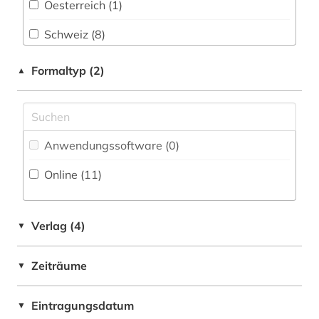
Oesterreich (1)
Philosophie (0)
Schweiz (8)
Physik (0)
Formaltyp (2)
▲
Politologie (0)
Psychologie (0)
Rechtswissenschaft (13)
Anwendungssoftware (0
)
Romanistik (0)
Online (11
)
Slavistik (0)
Soziologie (0)
Verlag (4)
▼
Sport (0)
Zeiträume
▼
Technik (0)
Eintragungsdatum
Theologie und Religionswissenschaften (0)
▼