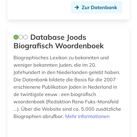
nationalsozialismus (1)
Zur Datenbank
nationalsozialistischer verbrecher (1)
naturwissenschaften (1)
Database Joods
Biografisch Woordenboek
naturwissenschaftler (1)
neuseeland (1)
Biographisches Lexikon zu bekannten und
weniger bekannten Juden, die im 20.
neuzeit (1)
Jahrhundert in den Niederlanden gelebt haben.
Die Datenbank bildete die Basis für die 2007
niederlande (8)
erschienene Publikation Joden in Nederland in
de twintigste eeuw : een biografisch
niederlandistik (1)
woordenboek (Redaktion Rena Fuks-Mansfeld
niedersachsen (1)
...). Über die Website sind ca. 5.000 zusätzliche
Biographien abrufbar.
Mehr Informationen
niederösterreich (1)
nobelpreisträger (1)