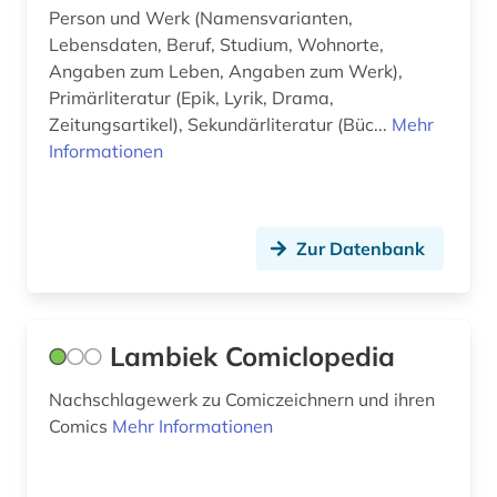
Person und Werk (Namensvarianten,
mozart (1)
Lebensdaten, Beruf, Studium, Wohnorte,
musical (1)
Angaben zum Leben, Angaben zum Werk),
Primärliteratur (Epik, Lyrik, Drama,
musik (3)
Zeitungsartikel), Sekundärliteratur (Büc...
Mehr
Informationen
musiker (6)
musikerziehung (1)
musikgenres (1)
Zur Datenbank
musikkultur (1)
musikleben (1)
Lambiek Comiclopedia
musikstile (1)
Nachschlagewerk zu Comiczeichnern und ihren
Comics
Mehr Informationen
musikwissenschaft (2)
mähren (1)