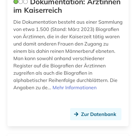
Dokumentation: Ärztinnen
im Kaiserreich
politiker (2)
Die Dokumentation besteht aus einer Sammlung
politisch verfolgter (1)
von etwa 1.500 (Stand: März 2023) Biografien
politische geschichte (1)
von Ärztinnen, die in der Kaiserzeit tätig waren
und damit anderen Frauen den Zugang zu
politk (1)
einem bis dahin reinen Männerberuf ebneten.
Man kann sowohl anhand verschiedener
professor (1)
Register auf die Biografien der Ärztinnen
prosopographie (1)
zugreifen als auch die Biografien in
alphabetischer Reihenfolge durchblättern. Die
protestantismus (1)
Angaben zu de...
Mehr Informationen
psychiatrie (1)
renaissance (1)
Zur Datenbank
rheinland-pfalz (1)
richard wagner (1)