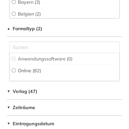
Bayern (3)
Philosophie (4)
bibliographie (22)
Belgien (2)
Physik (0)
bibliothek (1)
Daenemark (1)
Formaltyp (2)
▲
Politologie (11)
bilddatenbank (2)
Deutschland (19)
Psychologie (1)
bildende kunst (1)
Deutschland (DDR) (5)
Rechtswissenschaft (3)
bildnismalerei (1)
Anwendungssoftware (0
)
Estland (1)
Romanistik (10)
biographie (189)
Online (82
)
Europa (4)
Slavistik (6)
bremen (1)
Finnland (2)
Soziologie (0)
Verlag (47)
▼
briefsammlung (1)
Frankreich (1)
Sport (0)
briefsammlung 1764-­1832 (1)
Zeiträume
▼
Griechenland (Altertum) (1)
Technik (0)
byzantinisches reich (1)
Großbritannien (10)
Eintragungsdatum
Theologie und Religionswissenschaften (10)
▼