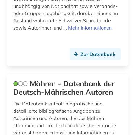
lyrik (2)
unabhängig von Nationalität sowie Verbands-
oder Gruppenzugehörigkeit, darüber hinaus im
lyriker (2)
Ausland wohnhafte Schweizer Schreibende
sowie Autorinnen und ...
Mehr Informationen
manager (1)
mathematik (1)
mathematiker (1)
Zur Datenbank
mathematikerin (1)
matrikel (2)
Mähren - Datenbank der
Deutsch-Mährischen Autoren
memoiren (1)
Die Datenbank enthält biografische und
mexiko (2)
detaillierte bibliografische Angaben zu
mission (1)
Autorinnen und Autoren, die aus Mähren
stammen und ihre Texte in deutscher Sprache
mittelalter (2)
verfasst haben. Erfasst sind Informationen zu