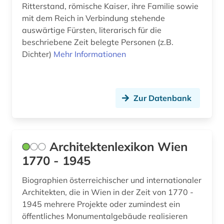
deutsch (3)
Ritterstand, römische Kaiser, ihre Familie sowie
Oesterreich (11)
mit dem Reich in Verbindung stehende
deutsches sprachgebiet (6)
Osteuropa (1)
auswärtige Fürsten, literarisch für die
beschriebene Zeit belegte Personen (z.B.
deutschland (10)
Ostmitteleuropa (1)
Dichter)
Mehr Informationen
diskographie (1)
Polen (1)
drama (1)
Rheinland-Pfalz (1)
Zur Datenbank
dramatiker (1)
Roemisches Reich (2)
dreißigjähriger krieg (1)
Russland, Sowjetunion (2)
Architektenlexikon Wien
drittes reich (1)
Saarland (1)
1770 - 1945
druckgrafik (1)
Sachsen (1)
Biographien österreichischer und internationaler
dänemark (1)
Sachsen-Anhalt (1)
Architekten, die in Wien in der Zeit von 1770 -
1945 mehrere Projekte oder zumindest ein
england (2)
Schweden (1)
öffentliches Monumentalgebäude realisieren