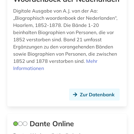
geschichte 1400-2015 (1)
Digitale Ausgabe von A.J. van der Aa:
geschichte 1450-1950 (1)
„Biographisch woordenboek der Nederlanden“,
Haarlem, 1852-1878. Die Bände 1-20
geschichte 1500-1800 (1)
beinhalten Biographien von Personen, die vor
1852 verstorben sind. Band 21 umfasst
geschichte 1620-1800 (1)
Ergänzungen zu den vorangehenden Bänden
geschichte 1630-1725 (1)
sowie Biographien von Personen, die zwischen
1852 und 1878 verstorben sind.
Mehr
geschichte 1652-1818 (1)
Informationen
geschichte 1673 ff. (1)
geschichte 1721-1921 (1)
Zur Datenbank
geschichte 1800 -2000 (1)
geschichte 1800- (1)
Dante Online
geschichte 1850-1938 (1)