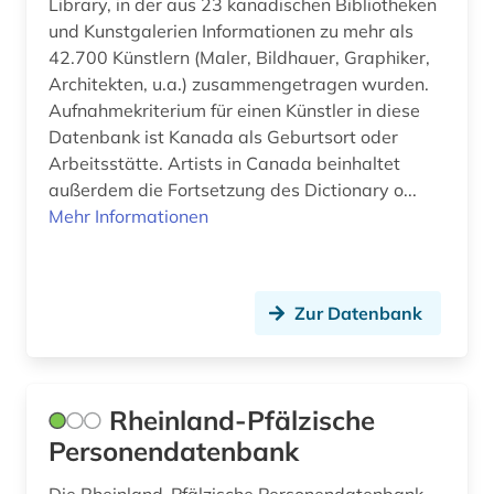
Library, in der aus 23 kanadischen Bibliotheken
und Kunstgalerien Informationen zu mehr als
sozialwissenschaftler (1)
42.700 Künstlern (Maler, Bildhauer, Graphiker,
Architekten, u.a.) zusammengetragen wurden.
spanien (1)
Aufnahmekriterium für einen Künstler in diese
spanisch (1)
Datenbank ist Kanada als Geburtsort oder
Arbeitsstätte. Artists in Canada beinhaltet
staat (2)
außerdem die Fortsetzung des Dictionary o...
Mehr Informationen
staatspolizeileitstelle (1)
stadtplanerin (1)
Zur Datenbank
statistik (1)
student (2)
südtirol (1)
Rheinland-Pfälzische
Personendatenbank
tagebuch 1775-­1832 (1)