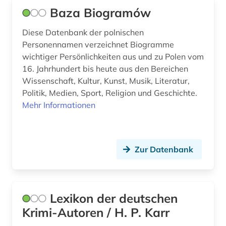
Baza Biogramów
rockmusik (2)
Diese Datenbank der polnischen
rockmusiker (1)
Personennamen verzeichnet Biogramme
wichtiger Persönlichkeiten aus und zu Polen vom
rudolf (1)
16. Jahrhundert bis heute aus den Bereichen
russland (1)
Wissenschaft, Kultur, Kunst, Musik, Literatur,
Politik, Medien, Sport, Religion und Geschichte.
rätoromanisch (1)
Mehr Informationen
römisches reich (2)
saarland (1)
Zur Datenbank
sachsen (1)
sachsen-anhalt (1)
Lexikon der deutschen
sammlung (2)
Krimi-Autoren / H. P. Karr
schauspieler (1)