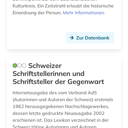
landschaftsarchitektin (1)
Kulturkreis. Ein Zeitstrahl erlaubt die historische
Einordnung der Person.
Mehr Informationen
lehnemann (1)
lehrer (1)
Zur Datenbank
lexikon (1)
liechtenstein (1)
literarische gestalt (1)
Schweizer
Schriftstellerinnen und
literatur (23)
Schriftsteller der Gegenwart
literaturwissenschaft (7)
Internetausgabe des vom Verband AdS
ludwig (1)
(Autorinnen und Autoren der Schweiz) erstmals
1962 herausgegebenen Nachschlagewerkes,
ludwig van (1)
dessen letzte gedruckte Neuausgabe 2002
erschienen ist. Das Lexikon verzeichnet in der
lusitanistik (1)
Schweiz tätige Autorinnen und Autoren