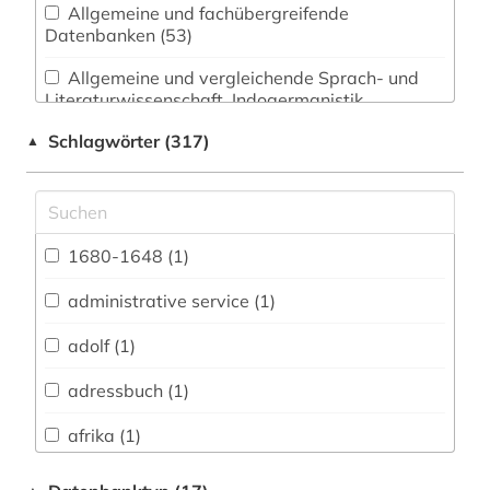
Allgemeine und fachübergreifende
Datenbanken (53)
Allgemeine und vergleichende Sprach- und
Literaturwissenschaft. Indogermanistik.
Außereuropäische Sprachen und Literaturen (8)
Schlagwörter (317)
▲
Anglistik. Amerikanistik (25)
Archäologie (2)
Architektur, Bauingenieur- und
1680-1648 (1)
Vermessungswesen (6)
administrative service (1)
Biologie, Biotechnologie (1)
adolf (1)
Buch- und Bibliothekswesen,
Informationswissenschaft (0)
adressbuch (1)
Chemie und Pharmazie (0)
afrika (1)
Elektrotechnik, Elektronik, Nachrichtentechnik
anglistik (1)