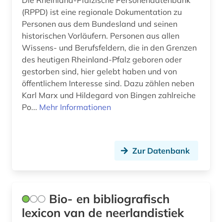
Die Rheinland-Pfälzische Personendatenbank
technik (1)
(RPPD) ist eine regionale Dokumentation zu
theater (2)
Personen aus dem Bundesland und seinen
historischen Vorläufern. Personen aus allen
theaterwissenschaft (2)
Wissens- und Berufsfeldern, die in den Grenzen
des heutigen Rheinland-Pfalz geboren oder
theologe (1)
gestorben sind, hier gelebt haben und von
theologie (1)
öffentlichem Interesse sind. Dazu zählen neben
Karl Marx und Hildegard von Bingen zahlreiche
thüringen (1)
Po...
Mehr Informationen
todesurteil (1)
täterforschung (1)
Zur Datenbank
universität <rostock> (1)
universität bützow (1)
Bio- en bibliografisch
universität duisburg (1)
lexicon van de neerlandistiek