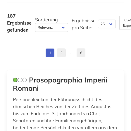
casanova (1)
Hamburg (2)
Werkstoffwissenschaften und
chemie (1)
Fertigungstechnik (0)
Irland (4)
187
Sortierung
Ergebnisse
CSV
Ergebnisse
china (1)
Wirtschaftswissenschaften (7)
Expo
Israel (1)
pro Seite:
gefunden
Wissenschaftskunde, Forschung, Hochschul-,
chinesisch (1)
Italien (4)
Museumswesen (4)
comic (1)
Kanada (3)
1
2
…
8
comiczeichner (1)
Liechtenstein (2)
dante alighieri (1)
Mecklenburg-Vorpommern (2)
Prosopographia Imperii
ddr (1)
Romani
Mittelamerika (2)
denkmal (1)
Niederlande (5)
Personenlexikon der Führungsschicht des
römischen Reiches von der Zeit des Augustus
designer (1)
Niedersachsen (2)
bis zum Ende des 3. Jahrhunderts n.Chr.;
designerin (1)
Senatoren und ihre Familienangehörigen,
Nordrhein-Westfalen (1)
bedeutende Persönlichkeiten vor allem aus dem