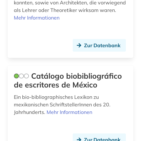
englisch (7)
konnten, sowie von Architekten, die vorwiegend
Schweiz (5)
als Lehrer oder Theoretiker wirksam waren.
englisches sprachgebiet (5)
Mehr Informationen
Slowakei (1)
entscheidungsträger (1)
Spanien (2)
enzyklopädie (2)
Thueringen (1)
Zur Datenbank
erkennungsdienst (1)
USA (7)
estland (1)
Catálogo biobibliográfico
europa (3)
de escritores de México
fid asien (1)
Ein bio-bibliographisches Lexikon zu
mexikanischen SchriftstellerInnen des 20.
film (3)
Jahrhunderts.
Mehr Informationen
filmwissenschaft (3)
finnland (2)
Zur Datenbank