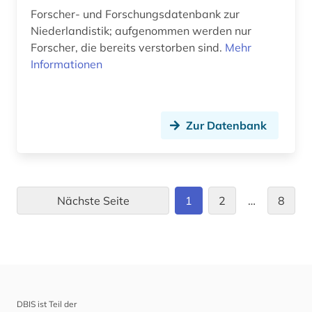
universität hamburg (1)
Forscher- und Forschungsdatenbank zur
Niederlandistik; aufgenommen werden nur
universität rostock (1)
Forscher, die bereits verstorben sind.
Mehr
unternehmen (1)
Informationen
unternehmer (2)
usa (9)
Zur Datenbank
verbrechensopfer (2)
verein (1)
Nächste Seite
1
2
…
8
verfilmung (1)
verzeichnis (1)
wagner-forschung (1)
weibliche politisch verfolgte (1)
DBIS ist Teil der