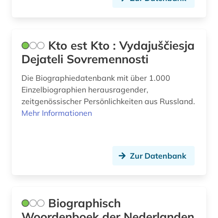
firma (1)
frankreich (1)
Kto est Kto : Vydajuščiesja
frau (2)
Dejateli Sovremennosti
frauenforschung (2)
Die Biographiedatenbank mit über 1.000
führungskraft (1)
Einzelbiographien herausragender,
zeitgenössischer Persönlichkeiten aus Russland.
galloromanistik (3)
Mehr Informationen
gartenbau (1)
genealogie (1)
Zur Datenbank
geschichte (26)
geschichte 1000-2000 (1)
Biographisch
geschichte 1093-1314 (1)
Woordenboek der Nederlanden