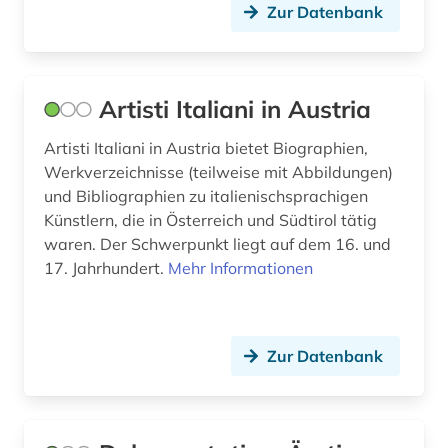
Zur Datenbank
parteimitglied (1)
pastellmalerei (1)
Artisti Italiani in Austria
person (1)
Artisti Italiani in Austria bietet Biographien,
personenname (1)
Werkverzeichnisse (teilweise mit Abbildungen)
philosoph (2)
und Bibliographien zu italienischsprachigen
Künstlern, die in Österreich und Südtirol tätig
philosophie (1)
waren. Der Schwerpunkt liegt auf dem 16. und
17. Jahrhundert.
Mehr Informationen
photograph (3)
photographie (1)
plakat (1)
Zur Datenbank
polen (2)
politik (4)