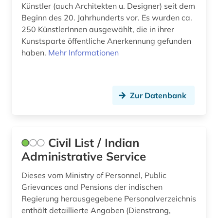
Künstler (auch Architekten u. Designer) seit dem
hispanistik (3)
Beginn des 20. Jahrhunderts vor. Es wurden ca.
250 KünstlerInnen ausgewählt, die in ihrer
historische persönlichkeit (2)
Kunstsparte öffentliche Anerkennung gefunden
hitler (1)
haben.
Mehr Informationen
hochadel (1)
hochschullehrer (1)
Zur Datenbank
iberoromanistik (3)
illustrator (1)
Civil List / Indian
immatrikulation (2)
Administrative Service
indien (1)
Dieses vom Ministry of Personnel, Public
Grievances and Pensions der indischen
ingenieurhochschule für seefahrt
Regierung herausgegebene Personalverzeichnis
warnemünde-wustrow (1)
enthält detaillierte Angaben (Dienstrang,