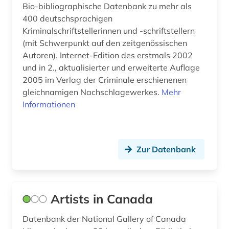
Bio-bibliographische Datenbank zu mehr als
400 deutschsprachigen
schottland (2)
Kriminalschriftstellerinnen und -schriftstellern
schriftsteller (26)
(mit Schwerpunkt auf den zeitgenössischen
Autoren). Internet-Edition des erstmals 2002
schriftstellerin (2)
und in 2., aktualisierter und erweiterte Auflage
2005 im Verlag der Criminale erschienenen
schulwesen (1)
gleichnamigen Nachschlagewerkes.
Mehr
schwarze (1)
Informationen
schweden (1)
schweiz (3)
Zur Datenbank
shakespeare (1)
siglo de oro (1)
Artists in Canada
sozialdemokratie (1)
Datenbank der National Gallery of Canada
sozialismus (2)