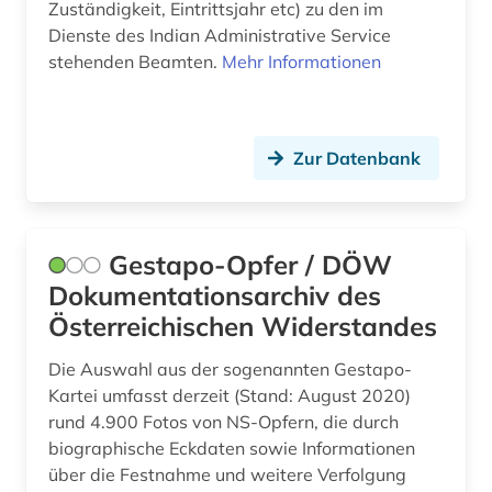
innenarchitektin (1)
Zuständigkeit, Eintrittsjahr etc) zu den im
Dienste des Indian Administrative Service
internationale organisation (1)
stehenden Beamten.
Mehr Informationen
irkutsk (1)
irland (5)
Zur Datenbank
italianistik (3)
italien (2)
Gestapo-Opfer / DÖW
jahrbuch (1)
Dokumentationsarchiv des
jahresbericht (1)
Österreichischen Widerstandes
jazz (1)
Die Auswahl aus der sogenannten Gestapo-
Kartei umfasst derzeit (Stand: August 2020)
johann wolfgang von (1)
rund 4.900 Fotos von NS-Opfern, die durch
biographische Eckdaten sowie Informationen
jonson (1)
über die Festnahme und weitere Verfolgung