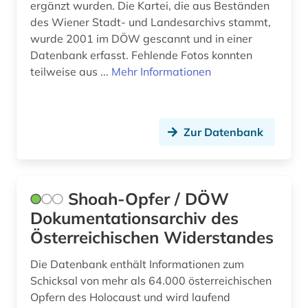
juden (4)
ergänzt wurden. Die Kartei, die aus Beständen
des Wiener Stadt- und Landesarchivs stammt,
judenverfolgung (2)
wurde 2001 im DÖW gescannt und in einer
Datenbank erfasst. Fehlende Fotos konnten
judenvernichtung (2)
teilweise aus ...
Mehr Informationen
jurist (2)
jüdisches biographisches archiv (1)
Zur Datenbank
kanada (3)
katalog (2)
Shoah-Opfer / DÖW
kirchengeschichte (1)
Dokumentationsarchiv des
kollaboration (1)
Österreichischen Widerstandes
kolonialreich (1)
Die Datenbank enthält Informationen zum
Schicksal von mehr als 64.000 österreichischen
kommunistische partei deutschlands (1)
Opfern des Holocaust und wird laufend