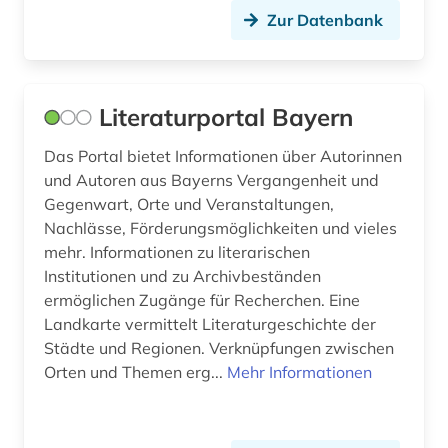
Zur Datenbank
nordtirol (1)
ns-zeit (1)
nürnberger prozesse (1)
Literaturportal Bayern
oberpfalz (1)
Das Portal bietet Informationen über Autorinnen
und Autoren aus Bayerns Vergangenheit und
oper (2)
Gegenwart, Orte und Veranstaltungen,
Nachlässe, Förderungsmöglichkeiten und vieles
opernsänger (1)
mehr. Informationen zu literarischen
orientalistik (1)
Institutionen und zu Archivbeständen
ermöglichen Zugänge für Recherchen. Eine
ort (1)
Landkarte vermittelt Literaturgeschichte der
Städte und Regionen. Verknüpfungen zwischen
ostfriesland (1)
Orten und Themen erg...
Mehr Informationen
osttirol (1)
papst (1)