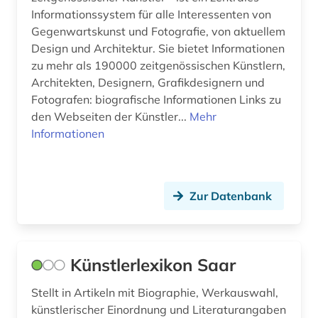
graphische sammlung albertina (1)
Informationssystem für alle Interessenten von
Gegenwartskunst und Fotografie, von aktuellem
griechenland altertum (1)
Design und Architektur. Sie bietet Informationen
zu mehr als 190000 zeitgenössischen Künstlern,
großbritannien (6)
Architekten, Designern, Grafikdesignern und
Fotografen: biografische Informationen Links zu
grönland (1)
den Webseiten der Künstler...
Mehr
hamburg (1)
Informationen
handel (1)
heiliger (1)
Zur Datenbank
heine (1)
heinrich (1)
Künstlerlexikon Saar
heinrich wilhelm (1)
Stellt in Artikeln mit Biographie, Werkauswahl,
hess (1)
künstlerischer Einordnung und Literaturangaben