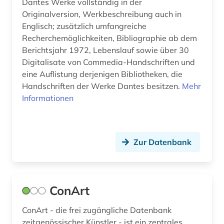
Dantes Werke vollständig in der
geschichte 1880-1945 (1)
Originalversion, Werkbeschreibung auch in
Englisch; zusätzlich umfangreiche
geschichte 1900- (1)
Recherchemöglichkeiten, Bibliographie ab dem
geschichte 1900-2000 (6)
Berichtsjahr 1972, Lebenslauf sowie über 30
Digitalisate von Commedia-Handschriften und
geschichte 1918-1945 (1)
eine Auflistung derjenigen Bibliotheken, die
Handschriften der Werke Dantes besitzen.
Mehr
geschichte 1938-1945 (3)
Informationen
geschichte 1945- (2)
geschichte anfänge - 1856 (1)
Zur Datenbank
geschichte anfänge – 1878 (1)
geschichte anfänge – 1968 (1)
ConArt
goethe (1)
ConArt - die frei zugängliche Datenbank
graphiker (1)
zeitgenössischer Künstler - ist ein zentrales