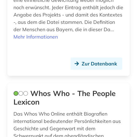
eine einheitliche Gewichtung weder möglich
kunstausstellung (1)
noch erwünscht. Jeder Eintrag enthält jedoch die
Angabe des Projekts - und damit des Kontextes
kunstgeschichte (2)
-, aus dem die Datei stammen. Die Definition
kurve (1)
der Menschen aus Bayern, die in dieser Da...
Mehr Informationen
könig (1)
königin (1)
Zur Datenbank
körperschaft (1)
künstler (17)
künstler:in (1)
Whos Who - The People
Lexicon
künstlerin (1)
Das Whos Who Online enthält Biografien
künstlerisches werk (1)
international bedeutender Persönlichkeiten aus
Geschichte und Gegenwart mit dem
landeskunde (5)
Schwerpunkt auf dem abendländischen