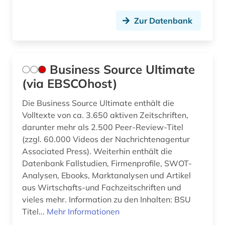
theater (1)
Zur Datenbank
unternehmen (10)
versicherung (1)
verwaltungswissenschaft (1)
Business Source Ultimate
(via EBSCOhost)
volkswirtschaftslehre (5)
Die Business Source Ultimate enthält die
wirtschaft (3)
Volltexte von ca. 3.650 aktiven Zeitschriften,
wirtschaftsinformatik (2)
darunter mehr als 2.500 Peer-Review-Titel
(zzgl. 60.000 Videos der Nachrichtenagentur
wirtschaftsinformation (8)
Associated Press). Weiterhin enthält die
Datenbank Fallstudien, Firmenprofile, SWOT-
wirtschaftspresse (1)
Analysen, Ebooks, Marktanalysen und Artikel
aus Wirtschafts-und Fachzeitschriften und
wirtschaftstheorie (1)
vieles mehr. Information zu den Inhalten: BSU
wirtschaftswissenschaften (14)
Titel...
Mehr Informationen