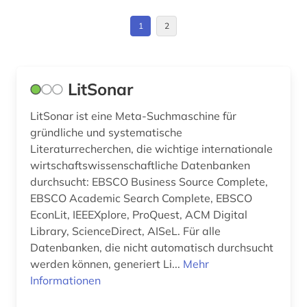
literaturwissenschaft (2)
Werkstoffwissenschaften und
1
2
management (2)
Fertigungstechnik (0)
marktdaten (1)
Wirtschaftswissenschaften (26)
Wissenschaftskunde, Forschung, Hochschul-,
mathe (1)
LitSonar
Museumswesen (0)
migrationsstudien (1)
LitSonar ist eine Meta-Suchmaschine für
gründliche und systematische
militärgeschichte (1)
Literaturrecherchen, die wichtige internationale
wirtschaftswissenschaftliche Datenbanken
mittelalterstudien (1)
durchsucht: EBSCO Business Source Complete,
mode (1)
EBSCO Academic Search Complete, EBSCO
EconLit, IEEEXplore, ProQuest, ACM Digital
musik (1)
Library, ScienceDirect, AISeL. Für alle
Datenbanken, die nicht automatisch durchsucht
musikwissenschaft (1)
werden können, generiert Li...
Mehr
Informationen
philosophie (1)