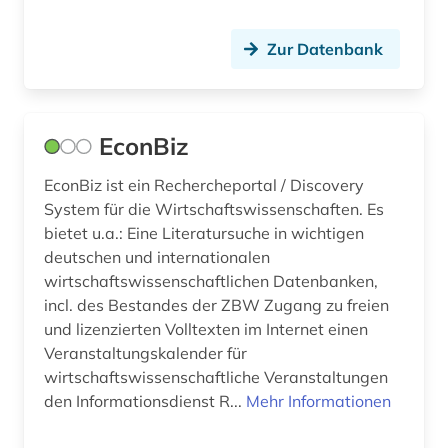
physik (1)
postkoloniale studien (1)
Zur Datenbank
psychologie (1)
religionswissenschaft (1)
EconBiz
science-fiction-studien (1)
EconBiz ist ein Rechercheportal / Discovery
sklaverei (1)
System für die Wirtschaftswissenschaften. Es
bietet u.a.: Eine Literatursuche in wichtigen
sozialwissenschaften (3)
deutschen und internationalen
wirtschaftswissenschaftlichen Datenbanken,
statistik (1)
incl. des Bestandes der ZBW Zugang zu freien
und lizenzierten Volltexten im Internet einen
steuer (1)
Veranstaltungskalender für
studien des 18. jahrhunderts (1)
wirtschaftswissenschaftliche Veranstaltungen
den Informationsdienst R...
Mehr Informationen
suchmaschine (1)