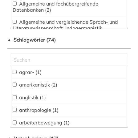
Allgemeine und fachübergreifende
Datenbanken (2)
Allgemeine und vergleichende Sprach- und
Literaturwissenschaft. Indogermanistik.
Außereuropäische Sprachen und Literaturen (2)
Schlagwörter (74)
▲
Anglistik. Amerikanistik (2)
Archäologie (1)
Architektur, Bauingenieur- und
agrar- (1)
Vermessungswesen (1)
amerikanistik (2)
Biologie, Biotechnologie (1)
anglistik (1)
Buch- und Bibliothekswesen,
Informationswissenschaft (1)
anthropologie (1)
Chemie und Pharmazie (1)
arbeiterbewegung (1)
Elektrotechnik, Elektronik, Nachrichtentechnik
architektur (1)