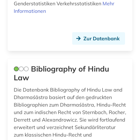
sammlung (1)
Genderstatistiken Verkehrsstatistiken
Mehr
Informationen
schiffe (1)
schifffahrt (1)
Zur Datenbank
schriftstellerin (1)
seidenstraße (1)
sibirien (1)
Bibliography of Hindu
Law
singapore (1)
Die Datenbank Bibliography of Hindu Law and
singapur (3)
Dharmaśāstra basiert auf den gedruckten
sinologie (1)
Bibliographien zum Dharmaśāstra, Hindu-Recht
und zum indischen Recht von Sternbach, Rocher,
sowjetunion (2)
Derrett und Alexandrowicz. Sie wird fortlaufend
erweitert und verzeichnet Sekundärliteratur
sozialanthropologie (2)
zum klassischen Hindu-Recht und