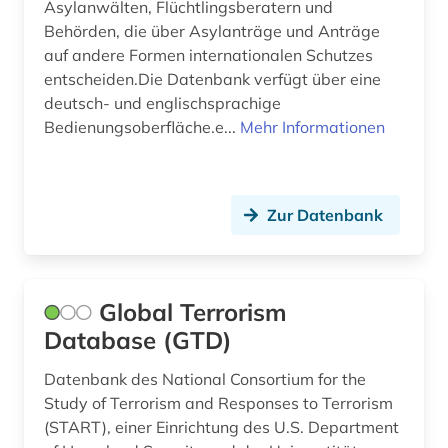
Asylanwälten, Flüchtlingsberatern und
migration (1)
Behörden, die über Asylanträge und Anträge
auf andere Formen internationalen Schutzes
minderheitenfrage (1)
entscheiden.Die Datenbank verfügt über eine
deutsch- und englischsprachige
mission (1)
Bedienungsoberfläche.e...
Mehr Informationen
mittelalter (1)
mittelasien (4)
Zur Datenbank
mittelasien (1)
mitteleuropa (1)
Global Terrorism
mittelmeerraum (1)
Database (GTD)
mittlerer osten (3)
Datenbank des National Consortium for the
mongolei (2)
Study of Terrorism and Responses to Terrorism
(START), einer Einrichtung des U.S. Department
mongolisch (1)