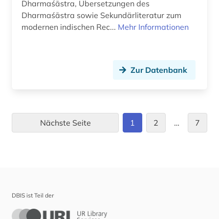
Dharmaśāstra, Übersetzungen des
sozialcharakter (1)
Dharmaśāstra sowie Sekundärliteratur zum
sozialstatistik (1)
modernen indischen Rec...
Mehr Informationen
sozialwissenschaften (3)
soziologie (1)
Zur Datenbank
spezialbibliothek (1)
sprachatlas (1)
Nächste Seite
1
2
…
7
sprache (2)
sprachtypologie (1)
sprachwissenschaft (1)
sri lanka (1)
DBIS ist Teil der
staat (3)