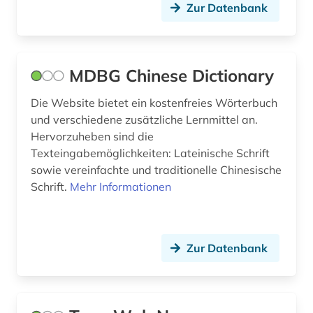
judentum (3)
Zur Datenbank
kadscharen (1)
kalter krieg (1)
MDBG Chinese Dictionary
kambodscha (1)
Die Website bietet ein kostenfreies Wörterbuch
und verschiedene zusätzliche Lernmittel an.
kanada (1)
Hervorzuheben sind die
kanji (1)
Texteingabemöglichkeiten: Lateinische Schrift
sowie vereinfachte und traditionelle Chinesische
kanjur (2)
Schrift.
Mehr Informationen
karte (1)
katakana (1)
Zur Datenbank
katalog (1)
katholizismus (1)