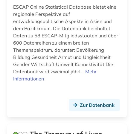
deutschland (2)
Irland (1)
ESCAP Online Statistical Database bietet eine
dharmaś (1)
regionale Perspektive auf
Israel (3)
entwicklungspolitische Aspekte in Asien und
digitale edition (1)
dem Pazifikraum. Die Datenbank beinhaltet
Italien (2)
Daten zu 58 ESCAP-Mitgliedsstaaten und über
digitale quellensammlungen (1)
600 Datenreihen zu einem breiten
Japan (3)
Themenspektrum, darunter: Bevölkerung
digitalisierung (1)
Jugoslawien (1)
Bildung Gesundheit Armut und Ungleichheit
diplomatische beziehungen (1)
Gender Wirtschaft Umwelt Konnektivität Die
Kanada (1)
Datenbank wird zweimal jährl...
Mehr
dissertation (1)
Informationen
Korea (3)
dokument (2)
Kroatien (1)
dokumentarfilm (1)
Makedonien (1)
Zur Datenbank
dokumentation (1)
Malta (1)
dritte welt (1)
Mittelamerika (4)