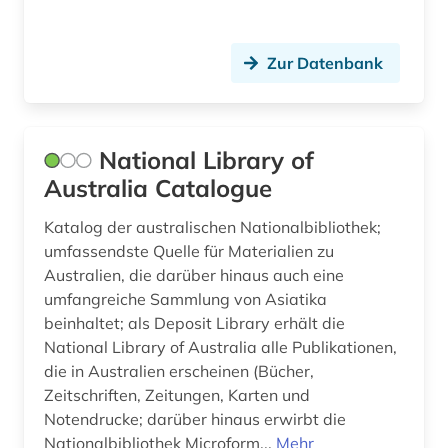
geschichte 1796 - 1925 (1)
Zur Datenbank
geschichte 1800-1930 (1)
geschichte 1914-1974 (1)
National Library of
geschichtsschreibung (1)
Australia Catalogue
gesellschaft (2)
Katalog der australischen Nationalbibliothek;
golfregion (1)
umfassendste Quelle für Materialien zu
Australien, die darüber hinaus auch eine
graf-luxburg-museum (1)
umfangreiche Sammlung von Asiatika
beinhaltet; als Deposit Library erhält die
grammatik (1)
National Library of Australia alle Publikationen,
graue literatur (1)
die in Australien erscheinen (Bücher,
Zeitschriften, Zeitungen, Karten und
großbritannien (1)
Notendrucke; darüber hinaus erwirbt die
Nationalbibliothek Microform...
Mehr
handelsrecht (1)