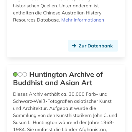
kulturanthropologie (1)
historischen Quellen. Unter anderem ist
enthalten die Chinese Australian History
kulturelles erbe (1)
Resources Database.
Mehr Informationen
kulturerbe (2)
kulturwissenschaften (2)
Zur Datenbank
kunst (6)
kunsthandel (1)
Huntington Archive of
kunsthandwerk (1)
Buddhist and Asian Art
künste (1)
Dieses Archiv enthält ca. 30.000 Farb- und
Schwarz-Weiß-Fotografien asiatischer Kunst
landschaft (1)
und Architektur. Aufgebaut wurde die
laos (1)
Sammlung von den Kunsthistorikern John C. und
Susan L. Huntington während der Jahre 1969-
lateinamerika (1)
1984. Sie umfasst die Länder Afghanistan,