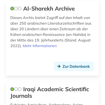
Al-Sharekh Archive
patentanmeldung (1)
Dieses Archiv bietet Zugriff auf den Inhalt von
patente (1)
über 250 arabischen Literaturzeitschriften aus
pazifischer ozean (1)
über 20 Ländern über einen Zeitraum ab der
frühen arabischen Renaissance (an-Nahda) in
persisch (4)
der Mitte des 19. Jahrhunderts (Stand: August
2022).
Mehr Informationen
pflanzen (1)
philippinen (1)
philosophie (1)
Zur Datenbank
pidgin-sprachen (1)
plastik (1)
Iraqi Academic Scientific
Journals
politik (7)
Subjects: Agriculture, Archaeology, Asian
politische geografie (1)