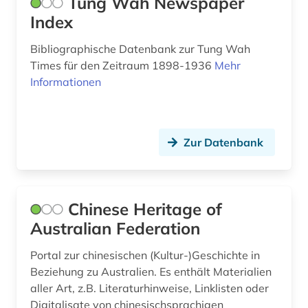
Tung Wah Newspaper
kaukasus (2)
Index
kharosthi-schrift (1)
Bibliographische Datenbank zur Tung Wah
Times für den Zeitraum 1898-1936
klassisches arabisch (1)
Mehr
Informationen
klima (1)
kolonialismus (4)
Zur Datenbank
kommunismus (1)
korea (2)
Chinese Heritage of
koreakrieg (1)
Australian Federation
korrespondenz (1)
Portal zur chinesischen (Kultur-)Geschichte in
kreolische sprachen (1)
Beziehung zu Australien. Es enthält Materialien
aller Art, z.B. Literaturhinweise, Linklisten oder
kultur (3)
Digitalisate von chinesischsprachigen