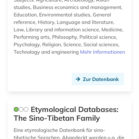
studies, Business economics and management,
politischer flüchtling (1)
Education, Environmental studies, General
reference, History, Language and literature,
politisches system (1)
Law, Library and information science, Medicine,
Performing arts, Philosophy, Political science,
postkolonialismus (1)
Psychology, Religion, Science, Social sciences,
preisdatenbank (1)
Technology and engineering
Mehr Informationen
presse (1)
prosopografie (1)
Zur Datenbank
qatar (1)
quelle (8)
Etymological Databases:
recht (1)
The Sino-Tibetan Family
rechtswesen (1)
Eine etymologische Datenbank für sino-
tibetische Sprachen. Abgedeckt werden u.a. die