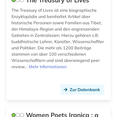
The Treasury of Lives
e-learning (1)
Montenegro (1)
The Treasury of Lives ist eine biographische
east india company (1)
Enzyklopädie und beinhaltet Artikel über
Niederlande (2)
economic and social commission for asia and
historische Personen sowie Familien aus Tibet,
the pacific (1)
Nordamerika (2)
der Himalaya-Region und den angrenzenden
Gebieten in Zentralasien. Hierzu gehören z.B.
Norwegen (1)
elektronische bibliothek (1)
buddhistische Lehrer, Künstler, Wissenschaftler
und Politiker. Die mehr als 1200 Beiträge
Oesterreich (1)
elektronische publikation (1)
stammen von über 100 verschiedenen
Osmanisches Reich (5)
elektronische zeitschrift (2)
Wissenschaftlern und sind überwiegend peer
review...
Mehr Informationen
Ostasien (9)
elektronische zeitung (1)
Osteuropa (10)
elektronisches buch (4)
Zur Datenbank
Ostmitteleuropa (3)
elektronisches wörterbuch (1)
englisch (3)
Palaestina (6)
Polen (2)
entwicklungshilfe (1)
Women Poets Iranica : a