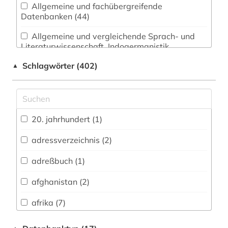
Allgemeine und fachübergreifende
Datenbanken (44)
Allgemeine und vergleichende Sprach- und
Literaturwissenschaft. Indogermanistik.
Außereuropäische Sprachen und Literaturen (25)
Schlagwörter (402)
▲
Anglistik. Amerikanistik (0)
Archäologie (4)
Architektur, Bauingenieur- und
20. jahrhundert (1)
Vermessungswesen (2)
adressverzeichnis (2)
Biologie, Biotechnologie (4)
adreßbuch (1)
Buch- und Bibliothekswesen,
Informationswissenschaft (2)
afghanistan (2)
Chemie und Pharmazie (0)
afrika (7)
Elektrotechnik, Elektronik, Nachrichtentechnik
altertumswissenschaft (1)