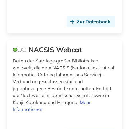
interne vertriebene (1)
interview (2)
Zur Datenbank
irak (2)
iran (9)
NACSIS Webcat
iranische sprachen (2)
iranistik (6)
Daten der Kataloge großer Bibliotheken
weltweit, die dem NACSIS (National Institute of
islam (6)
Informatics Catalog Informations Service) -
Verbund angeschlossen sind und
islamische architektur (2)
japanbezogene Bestände unterhalten. Enthält
die Nachweise in lateinischer Schrift sowie in
islamische kunst (2)
Kanji, Katakana und Hiragana.
Mehr
islamwissenschaft (1)
Informationen
islamwissenschaften (2)