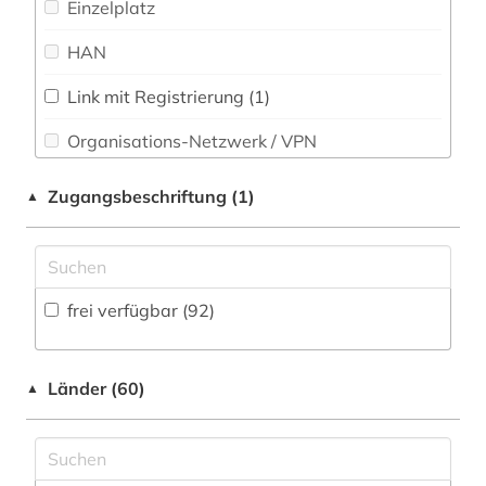
Einzelplatz
Philosophie (7)
attentat (1)
HAN
Physik (0)
augenzeuge (2)
Link mit Registrierung (1)
Politologie (32)
auktion (1)
Organisations-Netzwerk / VPN
Psychologie (0)
außenhandel (1)
Shibboleth
Zugangsbeschriftung (1)
▲
Rechtswissenschaft (8)
außenhandelsstatistik (1)
Zugriff vor Ort
Romanistik (0)
außenpolitik (2)
Slavistik (0)
außenwirtschaft (1)
frei verfügbar (92)
Soziologie (16)
avestisch (1)
Sport (0)
Länder (60)
▲
bangladesch (1)
Technik (2)
baum (1)
Theologie und Religionswissenschaften (20)