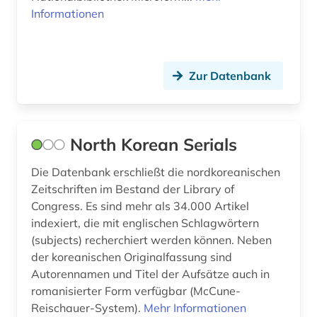
Informationen
handschrift (2)
hebräisch (1)
Zur Datenbank
herkunftsland (1)
herkunftsländerinformation (1)
North Korean Serials
himalaja (1)
Die Datenbank erschließt die nordkoreanischen
hinduismus (3)
Zeitschriften im Bestand der Library of
hiragana (1)
Congress. Es sind mehr als 34.000 Artikel
indexiert, die mit englischen Schlagwörtern
hong kong (1)
(subjects) recherchiert werden können. Neben
der koreanischen Originalfassung sind
indien (15)
Autorennamen und Titel der Aufsätze auch in
indigene völker (1)
romanisierter Form verfügbar (McCune-
Reischauer-System).
Mehr Informationen