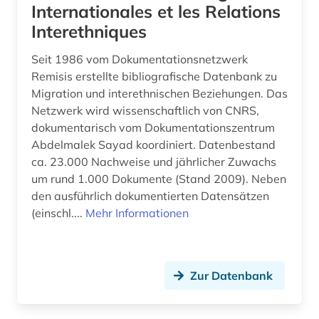
Internationales et les Relations
osmanisches reich (1)
Interethniques
osmanisches türkisch (1)
Seit 1986 vom Dokumentationsnetzwerk
Remisis erstellte bibliografische Datenbank zu
ostasien (5)
Migration und interethnischen Beziehungen. Das
Netzwerk wird wissenschaftlich von CNRS,
ostasienwissenschaft (2)
dokumentarisch vom Dokumentationszentrum
osteuropa (3)
Abdelmalek Sayad koordiniert. Datenbestand
ca. 23.000 Nachweise und jährlicher Zuwachs
ozeanien (1)
um rund 1.000 Dokumente (Stand 2009). Neben
den ausführlich dokumentierten Datensätzen
pakistan (2)
(einschl....
Mehr Informationen
paläographie (1)
paris (1)
Zur Datenbank
parsismus (1)
patent (1)