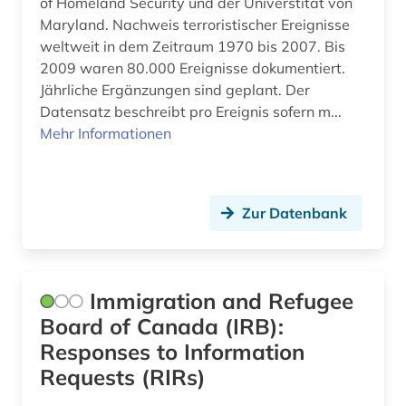
of Homeland Security und der Universtität von
Maryland. Nachweis terroristischer Ereignisse
mongolistik (2)
weltweit in dem Zeitraum 1970 bis 2007. Bis
mudjahedin (1)
2009 waren 80.000 Ereignisse dokumentiert.
Jährliche Ergänzungen sind geplant. Der
musikethnologie (1)
Datensatz beschreibt pro Ereignis sofern m...
Mehr Informationen
mythologie (1)
nachrichtensendung (1)
naher osten (14)
Zur Datenbank
national archives london (1)
national library of australia <canberra> (1)
Immigration and Refugee
Board of Canada (IRB):
national library of scotland (1)
Responses to Information
nationalbibliografie (1)
Requests (RIRs)
nepal (2)