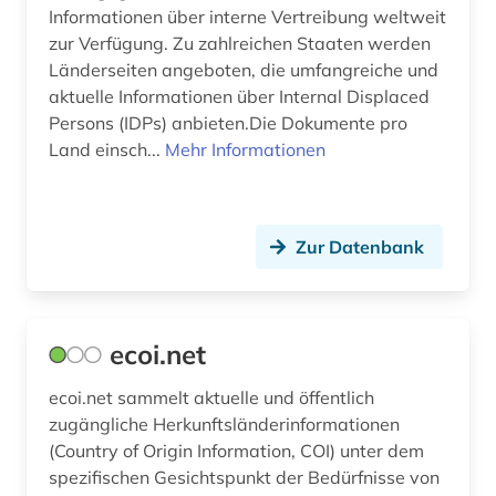
Informationen über interne Vertreibung weltweit
manuskripte (1)
zur Verfügung. Zu zahlreichen Staaten werden
Länderseiten angeboten, die umfangreiche und
maritime wirtschaft (1)
aktuelle Informationen über Internal Displaced
masterarbeit (1)
Persons (IDPs) anbieten.Die Dokumente pro
Land einsch...
Mehr Informationen
mathematik (1)
mediensysteme (1)
Zur Datenbank
mehrsprachige metasuche (1)
mena-staaten (1)
menschenrecht (1)
ecoi.net
menschenrechte (2)
ecoi.net sammelt aktuelle und öffentlich
zugängliche Herkunftsländerinformationen
menschenrechtspolitik (1)
(Country of Origin Information, COI) unter dem
spezifischen Gesichtspunkt der Bedürfnisse von
menschenrechtsverletzung (2)