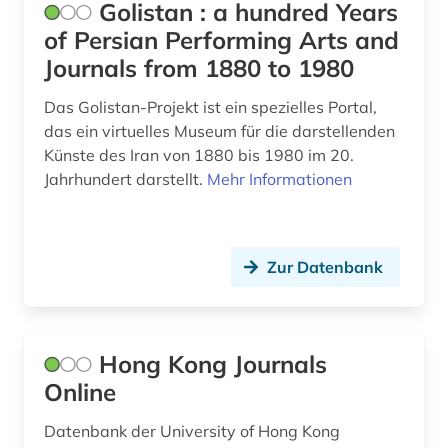
Golistan : a hundred Years
fachportal (1)
Suedosteuropa (5)
of Persian Performing Arts and
Journals from 1880 to 1980
Tuerkei (4)
faktendatenbank (1)
Das Golistan-Projekt ist ein spezielles Portal,
USA (8)
fid asien (11)
das ein virtuelles Museum für die darstellenden
Ungarn (1)
fid geschichtswissenschaft (1)
Künste des Iran von 1880 bis 1980 im 20.
Jahrhundert darstellt.
Mehr Informationen
Zypern (1)
fid linguistik (1)
fid nahost-, nordafrika- und islamstudien (3)
Zur Datenbank
fid-asien (1)
film (3)
finanzstatistik (1)
Hong Kong Journals
Online
firma (2)
Datenbank der University of Hong Kong
flucht (1)