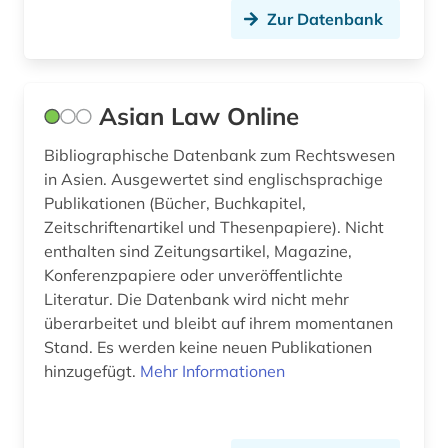
israelisch-arabischer konflikt (1)
Zur Datenbank
jahrbuch (1)
jainismus (1)
Asian Law Online
japan (7)
Bibliographische Datenbank zum Rechtswesen
japanologie (5)
in Asien. Ausgewertet sind englischsprachige
Publikationen (Bücher, Buchkapitel,
japanstudien (2)
Zeitschriftenartikel und Thesenpapiere). Nicht
enthalten sind Zeitungsartikel, Magazine,
java (1)
Konferenzpapiere oder unveröffentlichte
jesuiten (1)
Literatur. Die Datenbank wird nicht mehr
überarbeitet und bleibt auf ihrem momentanen
jordanien (1)
Stand. Es werden keine neuen Publikationen
hinzugefügt.
Mehr Informationen
judaistik (2)
juden (1)