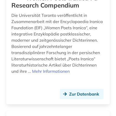
Research Compendium
Portugal (1)
entwicklungsländer (1)
Die Universität Toronto veröffentlicht in
Rumänien (1)
entwicklungspolitik (4)
Zusammenarbeit mit der Encyclopaedia Iranica
Foundation (EIF) „Women Poets Iranica“, eine
Russland, Sowjetunion (4)
entwicklungszusammenarbeit (2)
integrative Enzyklopädie postklassischer,
Schweden (1)
enzyklopädie (3)
moderner und zeitgenössischer Dichterinnen.
Basierend auf jahrzehntelanger
ereignis (1)
Schweiz (1)
transdisziplinärer Forschung in der persischen
Literaturwissenschaft bietet „Poets Iranica“
Serbien (1)
ethnische gruppe (1)
literaturhistorische Artikel über Dichterinnen
Skandinavien (1)
ethnische identität (1)
und ihre ...
Mehr Informationen
Spanien (1)
ethnologie (2)
Suedamerika (10)
ethnologischer film (1)
Zur Datenbank
Suedasien (5)
etymologie (1)
europa (1)
Suedostasien (11)