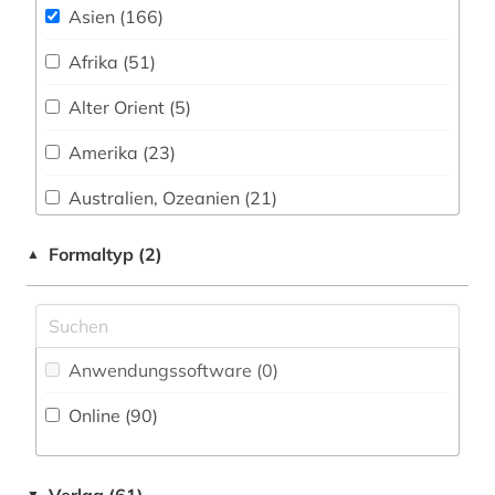
belletristik (1)
Asien (166)
Werkstoffwissenschaften und
Fertigungstechnik (1)
bestandserhaltung (1)
Afrika (51)
bhutan (1)
Wirtschaftswissenschaften (19)
Alter Orient (5)
Wissenschaftskunde, Forschung, Hochschul-,
bibliografie (7)
Amerika (23)
Museumswesen (2)
bibliographie (4)
Australien, Ozeanien (21)
bibliothekskataloge (1)
Baltikum (2)
Formaltyp (2)
▲
binnenvertriebener (1)
Bayern (1)
biografie (3)
Belarus (1)
bmbf-projekt normalität und krise:
Anwendungssoftware (0
)
Belgien (1)
erinnerungen an den alltag in syrien als chance
für den neuanfang in deutschland (1)
Online (90
)
Bosnien-Herzegowina (1)
botanik (1)
Bulgarien (1)
▼