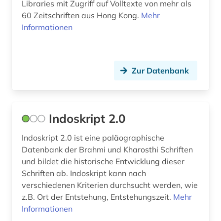
Libraries mit Zugriff auf Volltexte von mehr als
60 Zeitschriften aus Hong Kong.
Mehr
forschung (2)
Informationen
forschungsdaten (2)
fotoarchiv (1)
Zur Datenbank
frankreich (2)
französisch (1)
Indoskript 2.0
frau (1)
Indoskript 2.0 ist eine paläographische
gb-außenpolitik (1)
Datenbank der Brahmi und Kharosthi Schriften
geistesgeschichte (1)
und bildet die historische Entwicklung dieser
Schriften ab. Indoskript kann nach
geisteswissenschaften (1)
verschiedenen Kriterien durchsucht werden, wie
z.B. Ort der Entstehung, Entstehungszeit.
Mehr
geschichte (30)
Informationen
geschichte 1706-1990 (1)