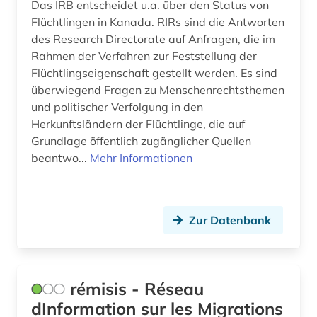
Das IRB entscheidet u.a. über den Status von
Flüchtlingen in Kanada. RIRs sind die Antworten
ngor-kloster (1)
des Research Directorate auf Anfragen, die im
nichtchristliche religion (1)
Rahmen der Verfahren zur Feststellung der
Flüchtlingseigenschaft gestellt werden. Es sind
nichtstaatliche organisation (1)
überwiegend Fragen zu Menschenrechtsthemen
und politischer Verfolgung in den
niederlande (1)
Herkunftsländern der Flüchtlinge, die auf
niederländisch-indien (1)
Grundlage öffentlich zugänglicher Quellen
beantwo...
Mehr Informationen
nordafrika (6)
nordkorea (1)
Zur Datenbank
online-publikation (4)
oral history (1)
orientalistik (10)
rémisis - Réseau
dInformation sur les Migrations
osmanisch (1)