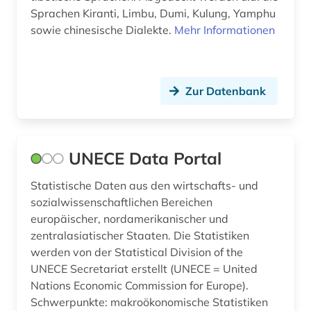
regionale geografie (2)
Sprachen Kiranti, Limbu, Dumi, Kulung, Yamphu
sowie chinesische Dialekte.
Mehr Informationen
regionalgeschichte ostasien (1)
regionalgeschichte: ostasien (1)
regionalwirtschaft (2)
Zur Datenbank
reisebericht (2)
religion (5)
UNECE Data Portal
religionsfreiheit (1)
Statistische Daten aus den wirtschafts- und
religionsphilosophie (1)
sozialwissenschaftlichen Bereichen
europäischer, nordamerikanischer und
risikofaktor (1)
zentralasiatischer Staaten. Die Statistiken
werden von der Statistical Division of the
ritual (1)
UNECE Secretariat erstellt (UNECE = United
Nations Economic Commission for Europe).
russland (3)
Schwerpunkte: makroökonomische Statistiken