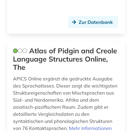
indigenes volk (1)
indische philosophie (1)
Zur Datenbank
indochina (2)
indologie (3)
indonesien (2)
Atlas of Pidgin and Creole
Language Structures Online,
inschriften (1)
The
international (1)
APiCS Online ergänzt die gedruckte Ausgabe
internationale beziehungen (2)
des Sprachatlases. Dieser zeigt die wichtigsten
Struktureigenschaften von Mischsprachen aus
internationale politik (3)
Süd- und Nordamerika, Afrika und dem
asiatisch-pazifischem Raum. Zudem gibt er
internationaler terrorismus (1)
detaillierte Vergleichsdaten zu den
syntaktischen und phonologischen Strukturen
internationales recht (1)
von 76 Kontaktsprachen.
Mehr Informationen