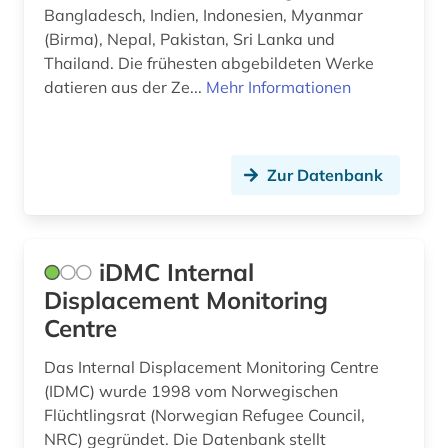
Bangladesch, Indien, Indonesien, Myanmar
lexikon (1)
(Birma), Nepal, Pakistan, Sri Lanka und
libanon (1)
Thailand. Die frühesten abgebildeten Werke
datieren aus der Ze...
Mehr Informationen
linguistik (2)
literatur (6)
Zur Datenbank
literaturwissenschaft (1)
louvre (1)
länderkunde (1)
iDMC Internal
Displacement Monitoring
malaiisch (1)
Centre
malaysia (2)
Das Internal Displacement Monitoring Centre
malediven (1)
(IDMC) wurde 1998 vom Norwegischen
Flüchtlingsrat (Norwegian Refugee Council,
malerei (1)
NRC) gegründet. Die Datenbank stellt