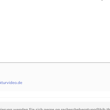
kturvideo.de
zierung wenden Sie sich gerne an
rechercheberatung@bib.t