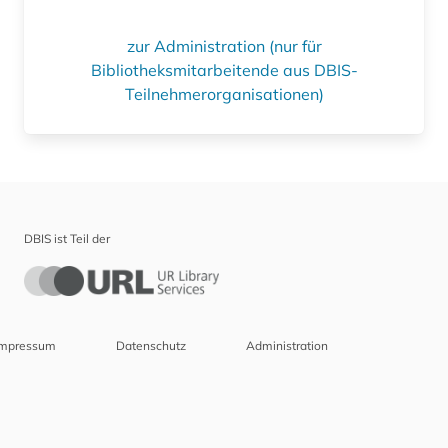
zur Administration (nur für
Bibliotheksmitarbeitende aus DBIS-
Teilnehmerorganisationen)
DBIS ist Teil der
Impressum
Datenschutz
Administration