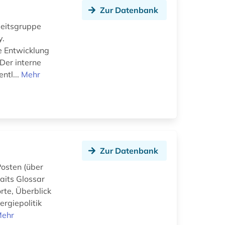
Zur Datenbank
beitsgruppe
y.
e Entwicklung
Der interne
ntl...
Mehr
Zur Datenbank
Posten (über
aits Glossar
rte, Überblick
rgiepolitik
ehr