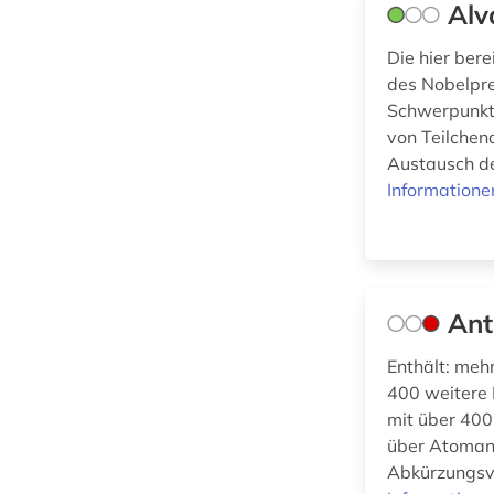
Alv
(13)
biomasse (1)
Die hier ber
biomasseproduktion
Werkstoffwissenschaften
(1)
des Nobelpre
und Fertigungstechnik
Schwerpunkt 
biomedizinische
(90)
von Teilchen
technik (2)
Austausch de
Informatione
Wirtschaftswissenschaften
biotechnologie (1)
(76)
biowissenschaften
(2)
Wissenschaftskunde,
Forschung, Hochschul-,
bioökonomie (1)
Ant
Museumswesen (12)
bodenkunde (1)
Enthält: meh
400 weitere 
brandschutz (2)
mit über 400
braunkohle (1)
über Atomanl
Abkürzungsve
brennstoffe (1)