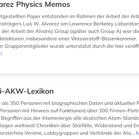
arez Physics Memos
eitgestellten Paper entstanden im Rahmen der Arbeit der Ar
isträgers Luis W. Alvarez am Lawrence Berkeley Laborator
der Arbeit der Alvarez Group (später auch Group A) war di
detektoren, insbesondere einer Wasserstoff-Blasenkammer. 
r Gruppenmitglieder wurde unterstützt durch die hier veröffe
n
i-AKW-Lexikon
r als 350 Personen mit biographischen Daten und aktuellen 
Personen mit Hinweis auf Funktionen) über 300 Firmen-Portr
 Begriffen aus der Atomenergie alle deutschen Atom-Stando
agen weltweit Chroniken über Störfälle, Widerstand und Ene
rzeichnis Vereine, Lobbygruppen und Verbände der Ato...
M