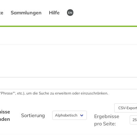
te
Sammlungen
Hilfe
EN
 '"Phrase"', etc.), um die Suche zu erweitern oder einzuschränken.
CSV-Expor
isse
Sortierung
Ergebnisse
nden
pro Seite: