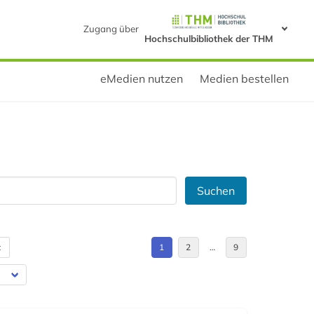
Zugang über
Hochschulbibliothek der THM
eMedien nutzen
Medien bestellen
Suchen
t
1
2
…
9