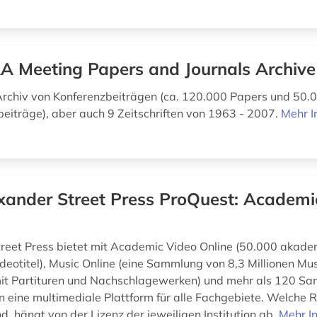
A Meeting Papers and Journals Archive
rchiv von Konferenzbeiträgen (ca. 120.000 Papers und 50.
nbeiträge), aber auch 9 Zeitschriften von 1963 - 2007.
Mehr I
xander Street Press ProQuest: Academi
reet Press bietet mit Academic Video Online (50.000 akade
ideotitel), Music Online (eine Sammlung von 8,3 Millionen Mus
t Partituren und Nachschlagewerken) und mehr als 120 S
n eine multimediale Plattform für alle Fachgebiete. Welche 
d, hängt von der Lizenz der jeweiligen Institution ab.
Mehr I