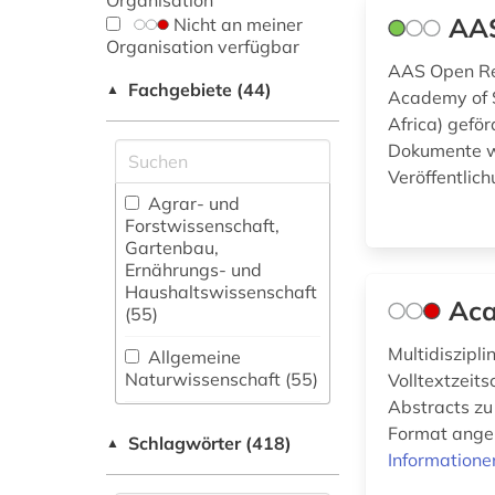
Organisation
AAS
Nicht an meiner
Organisation verfügbar
AAS Open Res
Fachgebiete (44)
▲
Academy of S
Africa) geför
Dokumente wi
Veröffentlich
Agrar- und
Forstwissenschaft,
Gartenbau,
Ernährungs- und
Haushaltswissenschaft
Aca
(55)
Multidiszipl
Allgemeine
Naturwissenschaft (55)
Volltextzeit
Abstracts zu
Allgemeine und
Format angeb
Schlagwörter (418)
fachübergreifende
▲
Informatione
Datenbanken (54)