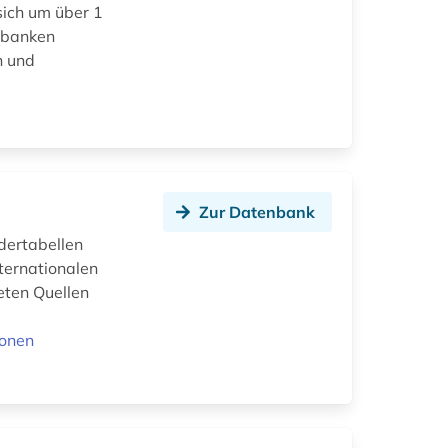
sich um über 1
enbanken
n und
Zur Datenbank
dertabellen
ternationalen
eten Quellen
ionen