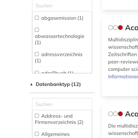
Allgemeine und
vergleichende Sprach-
und
abgasemission (1)
Literaturwissenschaft.
Aca
Indogermanistik.
Außereuropäische
abwassertechnologie
Multidiszipl
Sprachen und
(1)
wissenschaft
Literaturen (19)
adressverzeichnis
Zeitschriften
Anglistik.
(1)
peer-reviewe
Amerikanistik (14)
computer scie
adreßbuch (1)
Informatione
Archäologie (7)
Datenbanktyp (12)
▲
aerospace (1)
Architektur,
Bauingenieur- und
agrarwirtchaft (1)
Vermessungswesen
(69)
anlagenbau (1)
Aca
Address- und
Biologie,
Firmenverzeichnis (2
)
anlagentechnik (1)
Die multidis
Biotechnologie (87)
wissenschaftl
Allgemeines
arbeit (3)