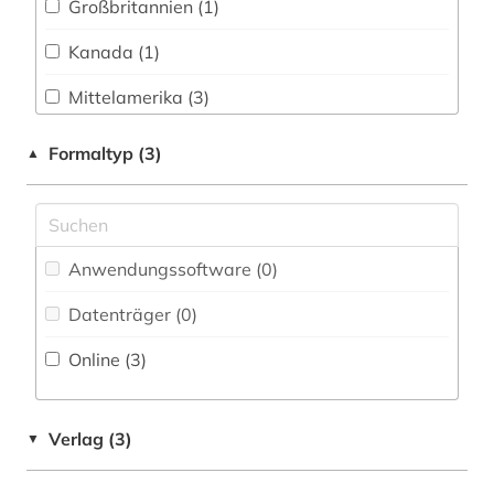
Großbritannien (1)
Natur- und Umweltschutz (0)
geologie (1)
Kanada (1)
Pädagogik (0)
geschichte (6)
Mittelamerika (3)
Philosophie (1)
großbritannien (1)
Nordamerika (1)
Formaltyp (3)
▲
Physik (0)
indianer (1)
Suedamerika (4)
Politologie (3)
indigene völker (1)
USA (4)
Psychologie (0)
indigenes volk (1)
Anwendungssoftware (0
)
Rechtswissenschaft (2)
internationaler handel (1)
Datenträger (0
)
Romanistik (1)
internationales recht (1)
Online (3
)
Slavistik (0)
irland / literatur / irisch (1)
Soziologie (1)
Verlag (3)
▼
jüdische studien (1)
Sport (0)
kanada (1)