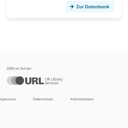
Zur Datenbank
DBIS ist Teil der
Impressum
Datenschutz
Administration