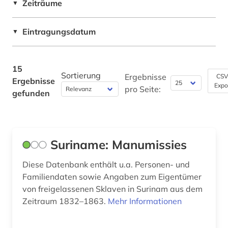
Zeiträume
▼
Technik (0)
karibik (2)
Eintragungsdatum
Theologie und Religionswissenschaften (1)
▼
karibik und latino studies (2)
Werkstoffwissenschaften und
Fertigungstechnik (0)
kolonialgeschichte (1)
15
Sortierung
Ergebnisse
CSV
Ergebnisse
kolonialismus (1)
Wirtschaftswissenschaften (1)
Expo
pro Seite:
gefunden
Wissenschaftskunde, Forschung, Hochschul-,
kolonie (1)
Museumswesen (0)
kulturwissenschaften (1)
Suriname: Manumissies
kunst (1)
Diese Datenbank enthält u.a. Personen- und
lateinamerika (2)
Familiendaten sowie Angaben zum Eigentümer
lgbt (1)
von freigelassenen Sklaven in Surinam aus dem
Zeitraum 1832–1863.
Mehr Informationen
lgbtq+ (1)