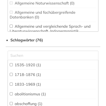
Allgemeine Naturwissenschaft (0)
Allgemeine und fachübergreifende
Datenbanken (0)
Allgemeine und vergleichende Sprach- und
Literaturwissenschaft. Indogermanistik.
Außereuropäische Sprachen und Literaturen (1)
Schlagwörter (76)
▲
Anglistik. Amerikanistik (5)
Archäologie (2)
Architektur, Bauingenieur- und
1535-1920 (1)
Vermessungswesen (0)
1718-1876 (1)
Biologie, Biotechnologie (0)
1833-1969 (1)
Buch- und Bibliothekswesen,
Informationswissenschaft (0)
abolitionismus (1)
Chemie und Pharmazie (0)
abschaffung (1)