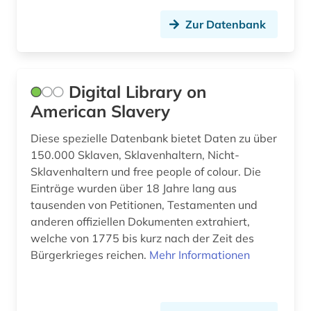
literaturwissenschaft (1)
Zur Datenbank
menschenrechte (1)
migrationsstudien (1)
militärgeschichte (1)
Digital Library on
American Slavery
mittelalterstudien (1)
Diese spezielle Datenbank bietet Daten zu über
mittelamerika (1)
150.000 Sklaven, Sklavenhaltern, Nicht-
Sklavenhaltern und free people of colour. Die
musikwissenschaft (1)
Einträge wurden über 18 Jahre lang aus
nordamerika (1)
tausenden von Petitionen, Testamenten und
anderen offiziellen Dokumenten extrahiert,
panama (1)
welche von 1775 bis kurz nach der Zeit des
Bürgerkrieges reichen.
Mehr Informationen
personenbezogene daten (1)
philosophie (1)