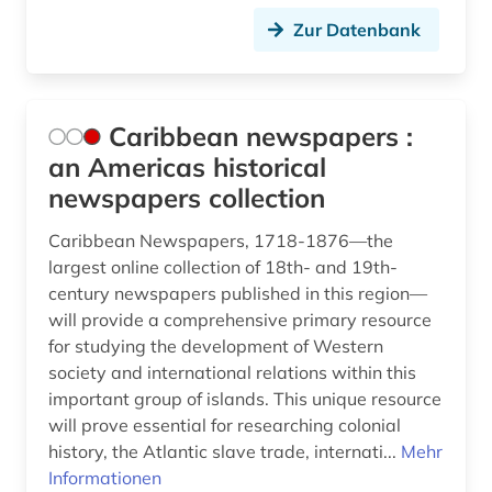
surinam (1)
Zur Datenbank
südamerika (2)
united kingdom (1)
Caribbean newspapers :
united nations (1)
an Americas historical
usa (6)
newspapers collection
ökonomie (1)
Caribbean Newspapers, 1718-1876—the
largest online collection of 18th- and 19th-
century newspapers published in this region—
will provide a comprehensive primary resource
for studying the development of Western
society and international relations within this
important group of islands. This unique resource
will prove essential for researching colonial
history, the Atlantic slave trade, internati...
Mehr
Informationen