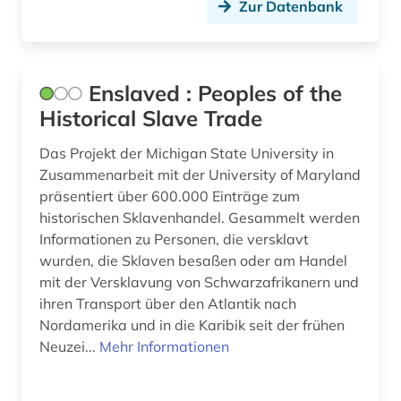
politik (1)
Zur Datenbank
postkoloniale studien (1)
primärquelle (1)
Enslaved : Peoples of the
Historical Slave Trade
psychologie (1)
quelle (1)
Das Projekt der Michigan State University in
Zusammenarbeit mit der University of Maryland
recht (1)
präsentiert über 600.000 Einträge zum
historischen Sklavenhandel. Gesammelt werden
religionswissenschaft (1)
Informationen zu Personen, die versklavt
wurden, die Sklaven besaßen oder am Handel
schwarze (1)
mit der Versklavung von Schwarzafrikanern und
science-fiction-studien (1)
ihren Transport über den Atlantik nach
Nordamerika und in die Karibik seit der frühen
sklaverei (15)
Neuzei...
Mehr Informationen
studien des 18. jahrhunderts (1)