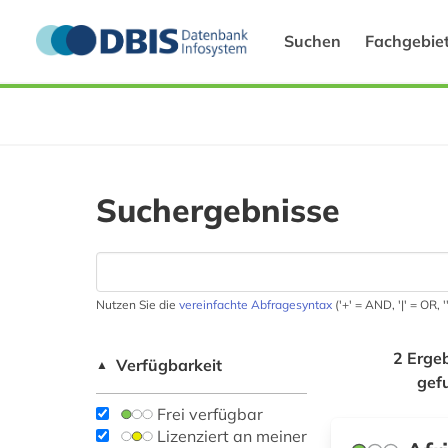
Suchen
Fachgebie
Suchergebnisse
Nutzen Sie die
vereinfachte Abfragesyntax
('+' = AND, '|' = OR,
2 Erge
Verfügbarkeit
▲
gef
Frei verfügbar
Lizenziert an meiner