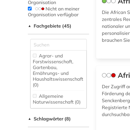
Afr
Organisation
Nicht an meiner
Die African S
Organisation verfügbar
zentrales Re
Fachgebiete (45)
nationaler un
▲
personalisier
brauchen Sie
Agrar- und
Forstwissenschaft,
Gartenbau,
Ernährungs- und
Afr
Haushaltswissenschaft
(0)
Der Zugriff a
Förderung de
Allgemeine
Senckenberg 
Naturwissenschaft (0)
Registrierte 
Allgemeine und
durchsuchbar
Schlagwörter (8)
fachübergreifende
▲
Datenbanken (2)