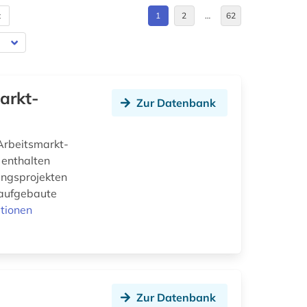
t
1
2
…
62
arkt-
Zur Datenbank
 Arbeitsmarkt-
 enthalten
hungsprojekten
 aufgebaute
tionen
Zur Datenbank