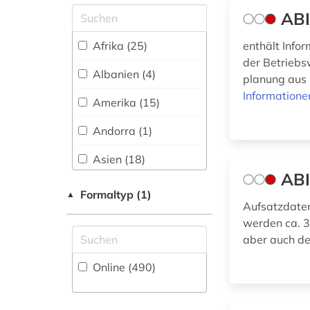
amtliche statistik (2)
Kommunikationsdesign (101)
ABI
Zugriff vor Ort
amtsblatt (1)
Medizin (100)
Afrika (25)
enthält Info
amtsdrucksache (1)
der Betriebs
Militärwissenschaft
Albanien (4)
planung aus 
(3)
analyse (2)
Informatione
Amerika (15)
Musikwissenschaft
analysen (1)
(33)
Andorra (1)
andorra (1)
Natur- und
Asien (18)
Umweltschutz (53)
angewandte
ABI
Australien, Ozeanien
statistik (1)
Pädagogik (110)
Formaltyp (1)
▲
(12)
Aufsatzdate
angewandte
Philosophie (67)
werden ca. 3
Baden-
technologien (1)
aber auch de
Wuerttemberg (2)
Physik (51)
anglistik (1)
Online (490
)
Baltikum (3)
Politologie (302)
anlage (1)
Bayern (6)
Psychologie (99)