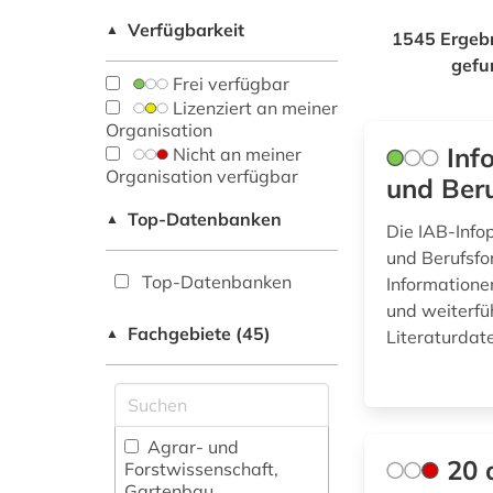
Verfügbarkeit
▲
1545 Ergeb
gefu
Frei verfügbar
Lizenziert an meiner
Organisation
Inf
Nicht an meiner
Organisation verfügbar
und Beru
Top-Datenbanken
▲
Die IAB-Infop
und Berufsfo
Top-Datenbanken
Informationen
und weiterfü
Fachgebiete (45)
▲
Literaturdat
Agrar- und
20 
Forstwissenschaft,
Gartenbau,