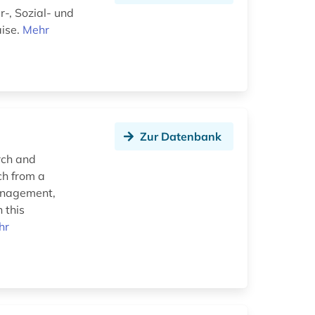
, Sozial- und
aise.
Mehr
Zur Datenbank
rch and
ch from a
management,
 this
hr