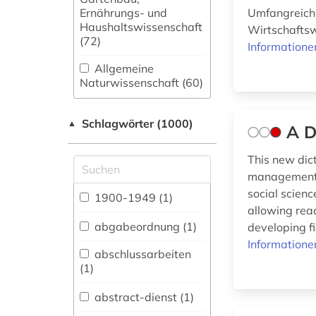
Ernährungs- und
Umfangreich
Haushaltswissenschaft
Wirtschaftsw
(72)
Informatione
Allgemeine
Naturwissenschaft (60)
Allgemeine und
Schlagwörter (1000)
fachübergreifende
▲
A D
Datenbanken (307)
This new dic
Allgemeine und
management. 
vergleichende Sprach-
social scien
und
1900-1949 (1)
Literaturwissenschaft.
allowing read
Indogermanistik.
abgabeordnung (1)
developing fi
Außereuropäische
Informatione
Sprachen und
abschlussarbeiten
Literaturen (65)
(1)
Anglistik.
abstract-dienst (1)
Amerikanistik (56)