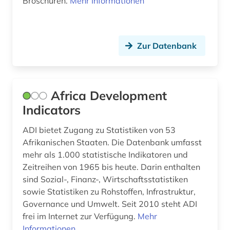
Broschüren.
Mehr Informationen
dänemark (3)
e-book (1)
Zur Datenbank
e-learning (2)
earnings calls transkripte (1)
Africa Development
ecuador (2)
Indicators
eg (1)
ADI bietet Zugang zu Statistiken von 53
Afrikanischen Staaten. Die Datenbank umfasst
eheschließung (1)
mehr als 1.000 statistische Indikatoren und
einreise (1)
Zeitreihen von 1965 bis heute. Darin enthalten
sind Sozial-, Finanz-, Wirtschaftsstatistiken
einwanderung (4)
sowie Statistiken zu Rohstoffen, Infrastruktur,
Governance und Umwelt. Seit 2010 steht ADI
eisenbahn (1)
frei im Internet zur Verfügung.
Mehr
ejournals (1)
Informationen