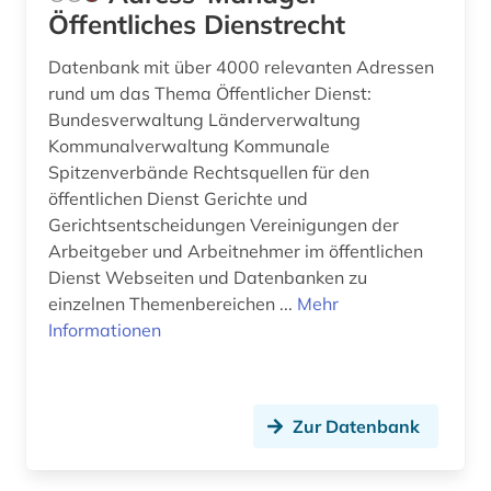
china (17)
Öffentliches Dienstrecht
chinesen (1)
Datenbank mit über 4000 relevanten Adressen
rund um das Thema Öffentlicher Dienst:
christentum (2)
Bundesverwaltung Länderverwaltung
Kommunalverwaltung Kommunale
christliche ethik (1)
Spitzenverbände Rechtsquellen für den
chronik (1)
öffentlichen Dienst Gerichte und
Gerichtsentscheidungen Vereinigungen der
comic (2)
Arbeitgeber und Arbeitnehmer im öffentlichen
Dienst Webseiten und Datenbanken zu
commonwealth (10)
einzelnen Themenbereichen ...
Mehr
Informationen
community currency (1)
congress (3)
corona (1)
Zur Datenbank
costa rica (2)