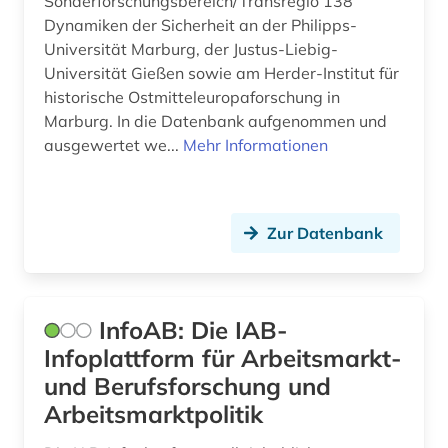
Sonderforschungsbereich/Transregio 138
arbeitslosigkeit (1)
Korea (2)
Dynamiken der Sicherheit an der Philipps-
Universität Marburg, der Justus-Liebig-
arbeitsmarkt (1)
Kroatien (7)
Universität Gießen sowie am Herder-Institut für
historische Ostmitteleuropaforschung in
arbeitsmarktforschung (2)
Lettland (6)
Marburg. In die Datenbank aufgenommen und
arbeitsmarktpolitik (1)
Liechtenstein (1)
ausgewertet we...
Mehr Informationen
arbeitsrecht (1)
Litauen (7)
architektur (4)
Luxemburg (2)
Zur Datenbank
archiv (6)
Makedonien (6)
archivbestand (1)
Mecklenburg-Vorpommern (8)
InfoAB: Die IAB-
archäologie (3)
Mittelamerika (24)
Infoplattform für Arbeitsmarkt-
und Berufsforschung und
argentinien (3)
Moldawien (7)
Arbeitsmarktpolitik
arktis (1)
Montenegro (7)