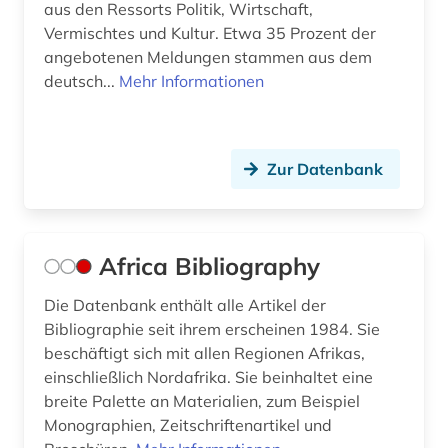
aus den Ressorts Politik, Wirtschaft,
dokumentation (7)
Vermischtes und Kultur. Etwa 35 Prozent der
angebotenen Meldungen stammen aus dem
dokumente (1)
deutsch...
Mehr Informationen
dokumentenserver (2)
dominikanische republik (2)
Zur Datenbank
donezk (ukraine) (1)
dpa (1)
Africa Bibliography
dreyfus-affäre (1)
Die Datenbank enthält alle Artikel der
dritte welt (1)
Bibliographie seit ihrem erscheinen 1984. Sie
beschäftigt sich mit allen Regionen Afrikas,
drittes reich (5)
einschließlich Nordafrika. Sie beinhaltet eine
druckgraphik (1)
breite Palette an Materialien, zum Beispiel
Monographien, Zeitschriftenartikel und
dynastie (1)