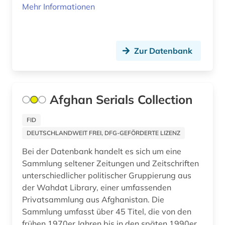
Mehr Informationen
deutschland (43)
deutschland (bundesrepublik) (1)
Zur Datenbank
deutschland (bundesrepublik). statistisches
bundesamt (1)
deutschland (ddr) (5)
Afghan Serials Collection
deutschland (ddr). ministerium für
staatssicherheit (1)
FID
deutschland <bundesrepublik> (1)
DEUTSCHLANDWEIT FREI, DFG-GEFÖRDERTE LIZENZ
Bei der Datenbank handelt es sich um eine
deutschland <ddr> (1)
Sammlung seltener Zeitungen und Zeitschriften
deutschland <deutsches reich> (1)
unterschiedlicher politischer Gruppierung aus
der Wahdat Library, einer umfassenden
deutschland <sowjetische zone> (1)
Privatsammlung aus Afghanistan. Die
Sammlung umfasst über 45 Titel, die von den
deutschland bundestag (2)
frühen 1970er Jahren bis in den späten 1990er