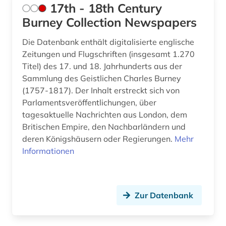
17th - 18th Century
ausland (3)
Serbien (7)
Burney Collection Newspapers
auslandsschulden (2)
Skandinavien (2)
Die Datenbank enthält digitalisierte englische
ausländer (1)
Zeitungen und Flugschriften (insgesamt 1.270
Slowakei (5)
Titel) des 17. und 18. Jahrhunderts aus der
aussenpolitik (1)
Slowenien (6)
Sammlung des Geistlichen Charles Burney
(1757-1817). Der Inhalt erstreckt sich von
aussenwirtschaft (1)
Spanien (3)
Parlamentsveröffentlichungen, über
tagesaktuelle Nachrichten aus London, dem
australien (4)
Suedamerika (28)
Britischen Empire, den Nachbarländern und
auswanderungspolitik (1)
deren Königshäusern oder Regierungen.
Suedasien (6)
Mehr
Informationen
auswärtiger ausschuss des deutschen
Suedostasien (8)
bundestages (1)
Suedosteuropa (13)
autonome gruppe (1)
Zur Datenbank
Thueringen (4)
autor (1)
Tschechische Republik (5)