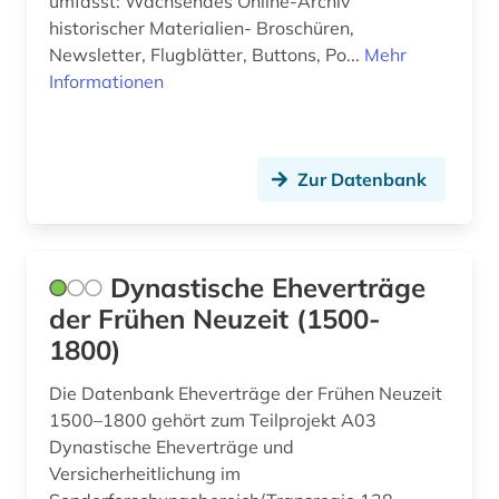
umfasst: Wachsendes Online-Archiv
arabischer frühling (1)
Griechenland (1)
historischer Materialien- Broschüren,
Newsletter, Flugblätter, Buttons, Po...
Mehr
arabistik (2)
Großbritannien (39)
Informationen
arbeit (8)
Hamburg (3)
arbeiterbewegung (8)
Hessen (4)
Zur Datenbank
arbeiterin (1)
Irland (3)
arbeitgeberverband (1)
Island (2)
Dynastische Eheverträge
arbeitnehmervertretung (2)
Israel (4)
der Frühen Neuzeit (1500-
arbeitsbedingungen (1)
Italien (4)
1800)
arbeitsbedingungen und -politik (1)
Japan (3)
Die Datenbank Eheverträge der Frühen Neuzeit
1500–1800 gehört zum Teilprojekt A03
arbeitsbeziehungen (1)
Jugoslawien (7)
Dynastische Eheverträge und
arbeitskampf (1)
Versicherheitlichung im
Kanada (11)