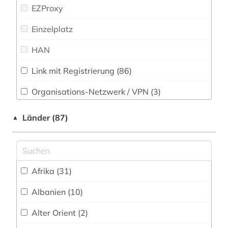
afrikawissenschaften (1)
EZProxy
Politologie (1080)
afroamerikaner (2)
Einzelplatz
Psychologie (80)
agrar- (1)
HAN
Rechtswissenschaft (203)
albanien (3)
Link mit Registrierung (86)
Romanistik (39)
alfred escher (1)
Organisations-Netzwerk / VPN (3)
Slavistik (42)
allgemeine sammelwerke (1)
Shibboleth (1)
Länder (87)
▲
Soziologie (361)
alltagsgeschichte &lt;fach&gt; (1)
Zugriff vor Ort
Sport (55)
almanach (1)
Technik (42)
alternativbewegung (2)
Afrika (31)
Theologie und Religionswissenschaften (74)
altertumswissenschaft (1)
Albanien (10)
Werkstoffwissenschaften und
altes buch (2)
Fertigungstechnik (25)
Alter Orient (2)