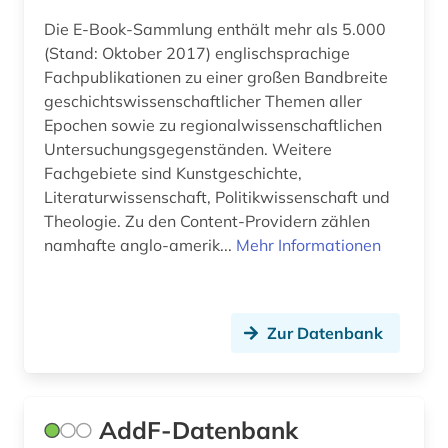
Die E-Book-Sammlung enthält mehr als 5.000
brežnev, leonid ilʹič | politiker (1)
(Stand: Oktober 2017) englischsprachige
brief (1)
Fachpublikationen zu einer großen Bandbreite
geschichtswissenschaftlicher Themen aller
briefsammlung (1)
Epochen sowie zu regionalwissenschaftlichen
Untersuchungsgegenständen. Weitere
british academy (1)
Fachgebiete sind Kunstgeschichte,
bruttoinlandsprodukt (1)
Literaturwissenschaft, Politikwissenschaft und
Theologie. Zu den Content-Providern zählen
brüssel (1)
namhafte anglo-amerik...
Mehr Informationen
buchbestand (1)
bulgarien (2)
Zur Datenbank
bundesarchiv (2)
bundesarchiv (koblenz) (1)
AddF-Datenbank
bundeskanzler (1)