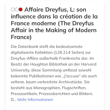
covid (1)
Affaire Dreyfus, L: son
covid-19 (1)
influence dans la création de la
France moderne (The Dreyfus
cyberkriminalität (1)
Affair in the Making of Modern
daten (2)
France)
datenanalyse (1)
Die Datenbank stellt die bedeutsamste
digitalisierte Kollektion (128.214 Seiten) zur
datenauswertung (1)
Dreyfus-Affäre außerhalb Frankreichs dar. Im
Besitz der Houghton Bibliothek an der Harvard
datensammlung (5)
University, diese Sammlung umfasst sowohl
ddr (6)
bekannte Publikationen wie „J’accuse“ als auch
seltene, kaum verbreitete Archivstücke. Sie
debatte (2)
besteht aus Monographien, Flugschriften,
Presseartikeln, Prozessberichten und Bildern.
demographie (10)
D...
Mehr Informationen
demokratie (5)