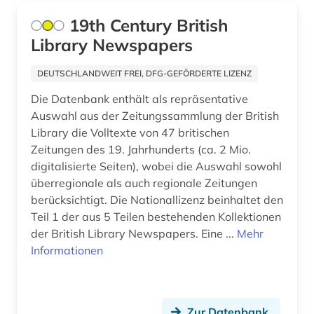
außenhandel (1)
19th Century British
Tuerkei (3)
außenministerium (2)
Library Newspapers
USA (70)
außenpolitik (22)
DEUTSCHLANDWEIT FREI, DFG-GEFÖRDERTE LIZENZ
Ukraine (17)
außenwirtschaft (1)
Die Datenbank enthält als repräsentative
Unbekannt (1)
Auswahl aus der Zeitungssammlung der British
baden (1)
Library die Volltexte von 47 britischen
Ungarn (4)
baden-württemberg (4)
Zeitungen des 19. Jahrhunderts (ca. 2 Mio.
digitalisierte Seiten), wobei die Auswahl sowohl
Vatikanstadt (2)
balkan (1)
überregionale als auch regionale Zeitungen
Zypern (2)
berücksichtigt. Die Nationallizenz beinhaltet den
barbosa (1)
Teil 1 der aus 5 Teilen bestehenden Kollektionen
bayerische staatsbibliothek (1)
der British Library Newspapers. Eine ...
Mehr
Informationen
bayern (8)
bayern. bayerische staatsregierung (2)
Zur Datenbank