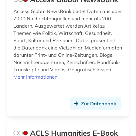
biologie (3)
Access Global NewsBank bietet Daten aus über
7000 Nachrichtenquellen und mehr als 200
black theater (1)
Ländern. Ausgewertet werden Artikel zu
Themen wie Politik, Wirtschaft, Gesundheit,
bodenökologie (1)
Sport, Kultur und Personen. Dabei präsentiert
bolivien (2)
die Datenbank eine Vielzahl an Medienformaten
darunter Print- und Online-Zeitungen, Blogs,
bosnien und herzegowina (2)
Nachrichtenagenturen, Zeitschriften, Rundfunk-
Transkripte und Videos. Geografisch lassen...
botanik (2)
Mehr Informationen
branchenberichte (2)
brandenburg (3)
Zur Datenbank
brandt (1)
brasilien (4)
ACLS Humanities E-Book
bremen (3)