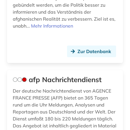
gebündelt werden, um die Politik besser zu
dienstleistung (4)
informieren und das Verständnis der
afghanischen Realität zu verbessern. Ziel ist es,
diplomatie (5)
unabh...
Mehr Informationen
diplomatische beziehungen (2)
diplomatische vertretung (2)
Zur Datenbank
discovery service (1)
discovery system (1)
afp Nachrichtendienst
diskriminierung (1)
Der deutsche Nachrichtendienst von AGENCE
diskussion (1)
FRANCE PRESSE (AFP) bietet an 365 Tagen
dissens (1)
rund um die Uhr Meldungen, Analysen und
Reportagen aus Deutschland und der Welt. Der
dissertation (2)
Dienst umfaßt 180 bis 220 Meldungen täglich.
Das Angebot ist inhaltlich gegliedert in Material
dokument (2)