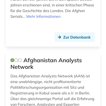
Jahren erschienen sind, in einer kritischen Phase
deutschland statistik (1)
für die Geschichte des Landes. Die Afghan
deutschland. bundesrat (1)
Serials...
Mehr Informationen
deutschland. deutscher bundestag (1)
deutschland. finanzministerium (1)
Zur Datenbank
deutschland. reichskanzlei (1)
deutschsprachige gemeinschaft belgien (1)
Afghanistan Analysts
deutschsprachige gemeinschaft in belgien (1)
Network
deutschsprachiger raum (1)
Das Afghanistan Analysts Network (AAN) ist
eine unabhängige, nicht profitorientierte
diagramm (1)
Politikforschungsorganisation mit Sitz und
die @linke (1)
Registrierung in Kabul sowie als e.V. in Berlin.
Über das gleichnamige Portal soll die Erfahrung
die linke (1)
von Forschern, Analysten und Experten