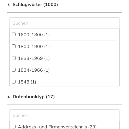
Schlagwörter (1000)
▲
Anglistik. Amerikanistik (110)
Archäologie (29)
Architektur, Bauingenieur- und
1600-1800 (1)
Vermessungswesen (44)
1800-1900 (1)
Biologie, Biotechnologie (40)
1833-1969 (1)
Buch- und Bibliothekswesen,
Informationswissenschaft (26)
1834-1966 (1)
Chemie und Pharmazie (36)
1848 (1)
Elektrotechnik, Elektronik, Nachrichtentechnik
1850-1940 (1)
Datenbanktyp (17)
▲
(21)
19. jahrhundert (1)
Energietechnik (38)
1948-1980 (1)
Ethnologie (91)
Address- und Firmenverzeichnis (29
)