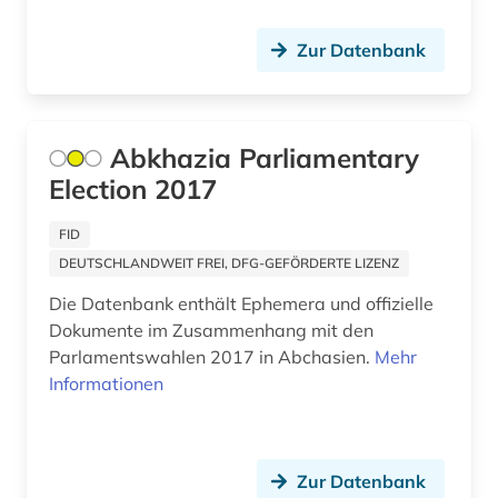
bergbau (1)
berlin (5)
Zur Datenbank
beruf (1)
berufliche arbeit (1)
Abkhazia Parliamentary
berufliche fortbildung (1)
Election 2017
berufsforschung (2)
FID
DEUTSCHLANDWEIT FREI, DFG-GEFÖRDERTE LIZENZ
beschluss (1)
Die Datenbank enthält Ephemera und offizielle
beschäftigung (1)
Dokumente im Zusammenhang mit den
Parlamentswahlen 2017 in Abchasien.
Mehr
bestand (1)
Informationen
betrieb (1)
betriebsführung (1)
Zur Datenbank