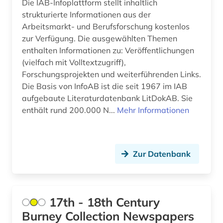
Die IAB-Infoplattform stellt inhaltlich
armenien (4)
Niederlande (9)
strukturierte Informationen aus der
Arbeitsmarkt- und Berufsforschung kostenlos
asean (1)
Niedersachsen (4)
zur Verfügung. Die ausgewählten Themen
aserbaidschan (1)
enthalten Informationen zu: Veröffentlichungen
Nordamerika (5)
(vielfach mit Volltextzugriff),
asiatische studien (1)
Nordrhein-Westfalen (6)
Forschungsprojekten und weiterführenden Links.
Die Basis von InfoAB ist die seit 1967 im IAB
asien (6)
Norwegen (4)
aufgebaute Literaturdatenbank LitDokAB. Sie
enthält rund 200.000 N...
Mehr Informationen
asien-pazifik (1)
Oesterreich (10)
asienforschung (2)
Osmanisches Reich (1)
asyl (6)
Zur Datenbank
Ostasien (9)
asylbewerber (1)
Osteuropa (24)
asylbewerberleistungsrecht (1)
Ostmitteleuropa (10)
17th - 18th Century
asylrecht (2)
Burney Collection Newspapers
Palaestina (6)