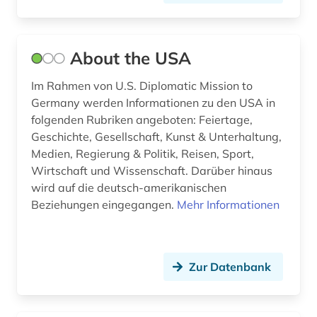
betriebswirtschaftslehre (1)
bevölkerung (1)
About the USA
bevölkerungsumfrage (1)
Im Rahmen von U.S. Diplomatic Mission to
bewaffneter konflikt (1)
Germany werden Informationen zu den USA in
bezirk unterfranken mandatsträger
folgenden Rubriken angeboten: Feiertage,
geschichte 1829 (1)
Geschichte, Gesellschaft, Kunst & Unterhaltung,
Medien, Regierung & Politik, Reisen, Sport,
bibliografie (30)
Wirtschaft und Wissenschaft. Darüber hinaus
wird auf die deutsch-amerikanischen
bibliografie 1945 (1)
Beziehungen eingegangen.
Mehr Informationen
bibliographie (15)
bibliometrie (1)
Zur Datenbank
bibliotheksbestand (2)
bibliothekskatalog (2)