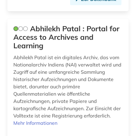
bayern. bayerisches staatsministerium der
finanzen (1)
bayern. bayerisches staatsministerium der
justiz (1)
Abhilekh Patal : Portal for
Access to Archives and
bayern. bayerisches staatsministerium für
unterricht und kultus (1)
Learning
bayern. bayerisches staatsministerium für
Abhilekh Patal ist ein digitales Archiv, das vom
wissenschaft und kunst (1)
Nationalarchiv Indiens (NAI) verwaltet wird und
Zugriff auf eine umfangreiche Sammlung
behörde (20)
historischer Aufzeichnungen und Dokumente
beitrittsstaaten (1)
bietet, darunter auch primäre
Quellenmaterialien wie öffentliche
bekämpfung (1)
Aufzeichnungen, private Papiere und
kartografische Aufzeichnungen. Zur Einsicht der
belarus (4)
Volltexte ist eine Registrierung erforderlich.
Mehr Informationen
belgien (4)