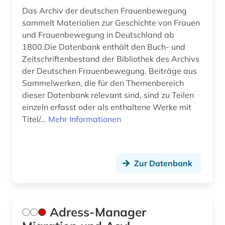
Das Archiv der deutschen Frauenbewegung
bundeskanzleramt (1)
sammelt Materialien zur Geschichte von Frauen
und Frauenbewegung in Deutschland ab
bundesregierung (3)
1800.Die Datenbank enthält den Buch- und
bundesrepublik deutschland (1)
Zeitschriftenbestand der Bibliothek des Archivs
der Deutschen Frauenbewegung. Beiträge aus
bundesrepublik deutschland 1949-1990 (1)
Sammelwerken, die für den Themenbereich
dieser Datenbank relevant sind, sind zu Teilen
bundesstiftung zur aufarbeitung der sed-
einzeln erfasst oder als enthaltene Werke mit
diktatur (1)
Titel/...
Mehr Informationen
bundestag (4)
bundestagswahl (1)
Zur Datenbank
bundesversammlung (1)
bundesverwaltung (1)
Adress-Manager
business (1)