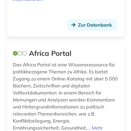
el salvador (1)
elektrizität (1)
Zur Datenbank
elektrizitätserzeugung (1)
elektronische bibliothek (1)
Africa Portal
elektronische zeitschrift (18)
Das Africa Portal ist eine Wissensressource für
elektronische zeitung (1)
politikbezogene Themen zu Afrika. Es bietet
Zugang zu einem Online-Katalog mit über 5.000
elektronisches buch (55)
Büchern, Zeitschriften und digitalen
Volltextdokumenten. In einem Bereich für
empirische sozialforschung (2)
Meinungen und Analysen werden Kommentare
energie (1)
und Hintergrundinformationen zu politisch
relevanten Themenbereichen, wie z.B.
energieforschung (1)
Konfliktbeilegung, Energie,
Ernährungssicherheit, Gesundheit,...
Mehr
energiemarkt (1)