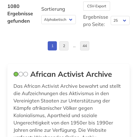
anarchosyndikalismus (1)
Bremen (3)
1080
CSV-Export
Sortierung
Ergebnisse
anglistik (2)
Bulgarien (6)
Ergebnisse
gefunden
pro Seite:
anhörung (1)
China (21)
antarktis (1)
Daenemark (3)
1
2
…
44
anthropogene klimaänderung (1)
Deutschland (85)
anthropologie (5)
Deutschland (DDR) (15)
African Activist Archive
antisemitismus (2)
Estland (6)
Das African Activist Archive bewahrt und stellt
apartheid (3)
Europa (54)
die Aufzeichnungen des Aktivismus in den
Vereinigten Staaten zur Unterstützung der
arabisch (2)
Finnland (1)
Kämpfe afrikanischer Völker gegen
Kolonialismus, Apartheid und soziale
arabische staaten (2)
Frankreich (16)
Ungerechtigkeit von den 1950er bis 1990er
arabische welt (1)
GUS (17)
Jahren online zur Verfügung. Die Website