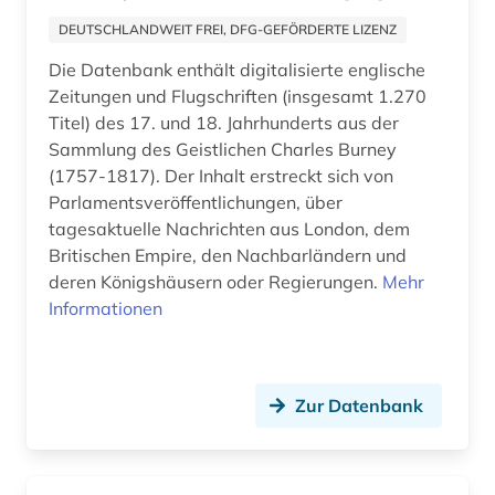
asylverfahren (2)
Polen (11)
DEUTSCHLANDWEIT FREI, DFG-GEFÖRDERTE LIZENZ
atlas (3)
Die Datenbank enthält digitalisierte englische
Portugal (2)
Zeitungen und Flugschriften (insgesamt 1.270
atmosphäre (1)
Rheinland-Pfalz (3)
Titel) des 17. und 18. Jahrhunderts aus der
Sammlung des Geistlichen Charles Burney
atomare bedrohung (1)
Rumänien (6)
(1757-1817). Der Inhalt erstreckt sich von
Parlamentsveröffentlichungen, über
attentat (1)
Russland, Sowjetunion (54)
tagesaktuelle Nachrichten aus London, dem
aufenthaltsrecht (1)
Britischen Empire, den Nachbarländern und
Saarland (3)
deren Königshäusern oder Regierungen.
Mehr
aufklärung (1)
Sachsen (3)
Informationen
aufrüstung (1)
Sachsen-Anhalt (3)
aufsätze (1)
Schleswig-Holstein (3)
Zur Datenbank
augenzeuge (3)
Schweden (4)
ausbildung (1)
Schweiz (8)