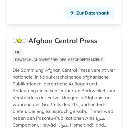
demokratisierung (1)
Zur Datenbank
demoskopie (4)
denkfabrik (1)
Afghan Central Press
design (3)
FID
deutsch (4)
DEUTSCHLANDWEIT FREI, DFG-GEFÖRDERTE LIZENZ
deutsch-deutsche beziehungen (1)
Die Sammlung Afghan Central Press vereint vier
deutsche landesgeschichte (1)
nationale, in Kabul erscheinende afghanische
Publikationen, deren hohe Auflagen und
deutscher bund. bundestag (1)
Bedeutung einen konzentrierten Blickwinkel zum
Verständnis der Entwicklungen in Afghanistan
deutscher gewerkschaftsbund (1)
während des Großteils des 20. Jahrhunderts
bieten. Die englischsprachige Kabul Times wird
deutsches institut für menschenrechte (1)
neben den Paschtu-Publikationen Anīs (انیس,
deutsches sprachgebiet (2)
Companion), Hewād (هیواد, Homeland), and...