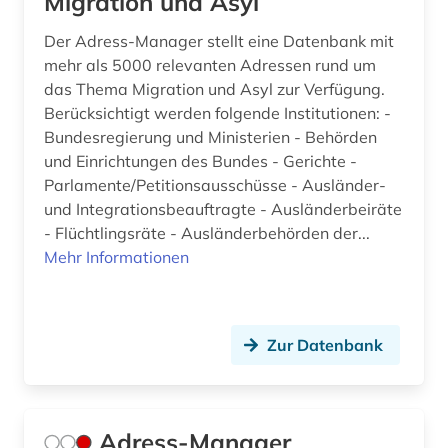
Migration und Asyl
bücher (1)
Der Adress-Manager stellt eine Datenbank mit
bürgerkrieg (1)
mehr als 5000 relevanten Adressen rund um
das Thema Migration und Asyl zur Verfügung.
bürgerkrieg libanon (1)
Berücksichtigt werden folgende Institutionen: -
bürgerrechtsbewegung (9)
Bundesregierung und Ministerien - Behörden
und Einrichtungen des Bundes - Gerichte -
bürgerschaft (1)
Parlamente/Petitionsausschüsse - Ausländer-
und Integrationsbeauftragte - Ausländerbeiräte
carl de (1)
- Flüchtlingsräte - Ausländerbehörden der...
Mehr Informationen
carl friedrich von (1)
casa de las américas (1)
cd-rom (1)
Zur Datenbank
chemie (20)
chile (2)
Adress-Manager