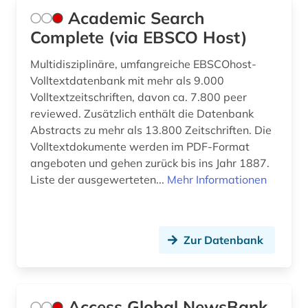
Academic Search
bibliothekskatalog plus (1)
Complete (via EBSCO Host)
biblische studien (1)
Multidisziplinäre, umfangreiche EBSCOhost-
bilanz (1)
Volltextdatenbank mit mehr als 9.000
Volltextzeitschriften, davon ca. 7.800 peer
bilddatenbank (2)
reviewed. Zusätzlich enthält die Datenbank
bildung (8)
Abstracts zu mehr als 13.800 Zeitschriften. Die
Volltextdokumente werden im PDF-Format
bildungsforschung (2)
angeboten und gehen zurück bis ins Jahr 1887.
Liste der ausgewerteten...
Mehr Informationen
bildungspolitik (4)
bildungssystem (2)
Zur Datenbank
binnenvertriebener (1)
biografie (9)
biographie (11)
Access Global NewsBank