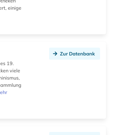
iotheken
rt, einige
Zur Datenbank
des 19.
ken viele
minismus,
e Sammlung
ehr