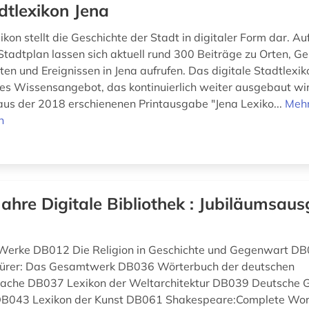
dtlexikon Jena
kon stellt die Geschichte der Stadt in digitaler Form dar. Au
 Stadtplan lassen sich aktuell rund 300 Beiträge zu Orten, G
ten und Ereignissen in Jena aufrufen. Das digitale Stadtlexik
enes Wissensangebot, das kontinuierlich weiter ausgebaut wi
us der 2018 erschienenen Printausgabe "Jena Lexiko...
Meh
n
Jahre Digitale Bibliothek : Jubiläumsaus
 Werke DB012 Die Religion in Geschichte und Gegenwart DB
ürer: Das Gesamtwerk DB036 Wörterbuch der deutschen
che DB037 Lexikon der Weltarchitektur DB039 Deutsche G
DB043 Lexikon der Kunst DB061 Shakespeare:Complete Wo