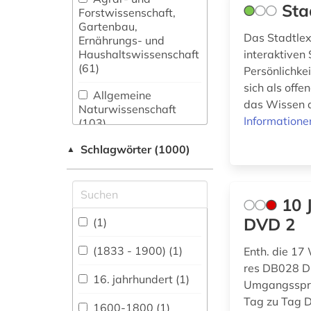
Sta
Forstwissenschaft,
Gartenbau,
Das Stadtlexi
Ernährungs- und
Haushaltswissenschaft
interaktiven
(61)
Persönlichkei
sich als off
Allgemeine
das Wissen a
Naturwissenschaft
Informatione
(103)
Schlagwörter (1000)
Allgemeine und
▲
fachübergreifende
Datenbanken (2851)
10 
Allgemeine und
vergleichende Sprach-
DVD 2
(1)
und
Literaturwissenschaft.
(1833 - 1900) (1)
Enth. die 17
Indogermanistik.
res DB028 D
Außereuropäische
16. jahrhundert (1)
Umgangsspra
Sprachen und
Tag zu Tag 
Literaturen (165)
1600-1800 (1)