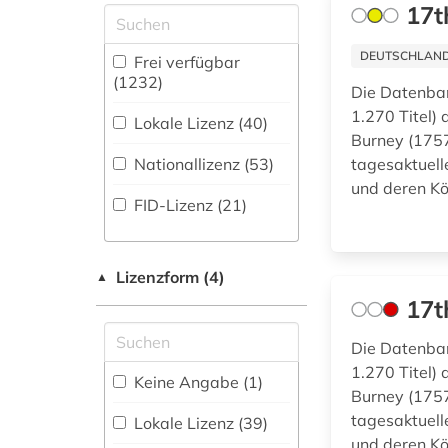
17t
Elektronik,
absolvent (1)
Datenbank (167
)
Nachrichtentechnik (55)
abstract (1)
DEUTSCHLANDW
Frei verfügbar
Energietechnik (54)
Buchhandelsverzeichnis
(1232)
Die Datenban
(61
)
academia sinica (1)
Ethnologie (72)
1.270 Titel)
Lokale Lizenz (40)
Disziplinäre
accum (1)
Burney (1757
Europäisches
Forschungsdatenrepositorien
Nationallizenz (53)
tagesaktuell
Dokumentationszentrum
(5
)
adel (1)
und deren K
(19)
FID-Lizenz (21)
Disziplinäre
adressbuch (51)
Repositorien (5
)
Geographie (114)
adresse (3)
Fachbibliographie
Geowissenschaften
Lizenzform (4)
▲
(174
)
(54)
adressen (1)
17t
Faktendatenbank
Germanistik.
adressverzeichnis
Die Datenban
(185
)
Niederlandistik.
(3)
1.270 Titel)
Skandinavistik (167)
Keine Angabe (1)
National-,
Burney (1757
adreßbuch (3)
Regionalbibliographie
Geschichte (523)
tagesaktuell
Lokale Lizenz (39)
(243
)
affekt (1)
und deren K