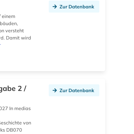
Zur Datenbank
f einem
ebäuden,
on versteht
rd. Damit wird
r
gabe 2 /
Zur Datenbank
027 In medias
eschichte von
rks DB070