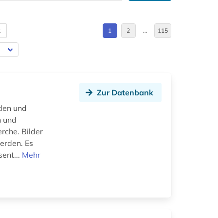
t
1
2
…
115
Zur Datenbank
den und
n und
rche. Bilder
werden. Es
sent...
Mehr