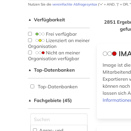
Nutzen Sie die
vereinfachte Abfragesyntax
('+' = AND, '|' = OR,
Verfügbarkeit
▲
2851 Ergeb
gefu
Frei verfügbar
Lizenziert an meiner
Organisation
IMA
Nicht an meiner
Organisation verfügbar
Image ist di
Top-Datenbanken
▲
Mitarbeitend
Exportieren v
können nach 
Top-Datenbanken
lassen sich A
Informatione
Fachgebiete (45)
▲
Agrar- und