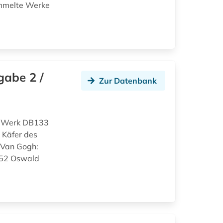
ammelte Werke
gabe 2 /
Zur Datenbank
d Werk DB133
 Käfer des
 Van Gogh:
152 Oswald