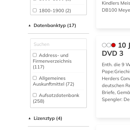
Kindlers Me
Anglistik.
DB100 Meyer
1800-1900 (2)
Amerikanistik (209)
1850 (1)
Datenbanktyp (17)
Archäologie (37)
▲
19. jahrhundert (2)
Architektur,
Bauingenieur- und
10 
aachen (2)
Vermessungswesen
DVD 3
(77)
Address- und
aargau (1)
Firmenverzeichnis
Enth. die 9
Biologie,
(117
)
abbreviation (1)
Biotechnologie (96)
Pape:Griech
Allgemeines
Herders Conv
abendzeitung
Buch- und
Auskunftmittel (72
)
deutschen R
(münchen) (1)
Bibliothekswesen,
Briefe, Gem
Informationswissenschaft
Aufsatzdatenbank
abkürzung (11)
Spengler: De
(118)
(258
)
abkürzungen (1)
Chemie und
Bestandsverzeichnis
Pharmazie (74)
(197
Lizenztyp (4)
)
▲
abschlussarbeit (2)
Elektrotechnik,
Biographische