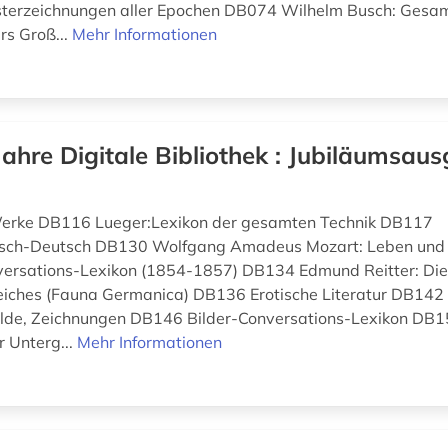
isterzeichnungen aller Epochen DB074 Wilhelm Busch: Ges
s Groß...
Mehr Informationen
Jahre Digitale Bibliothek : Jubiläumsaus
 Werke DB116 Lueger:Lexikon der gesamten Technik DB117
isch-Deutsch DB130 Wolfgang Amadeus Mozart: Leben un
ersations-Lexikon (1854-1857) DB134 Edmund Reitter: Die
eiches (Fauna Germanica) DB136 Erotische Literatur DB142
älde, Zeichnungen DB146 Bilder-Conversations-Lexikon DB
r Unterg...
Mehr Informationen