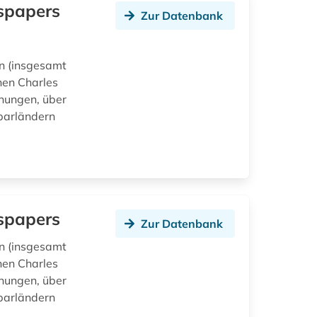
wspapers
Zur Datenbank
en (insgesamt
hen Charles
chungen, über
barländern
wspapers
Zur Datenbank
en (insgesamt
hen Charles
chungen, über
barländern