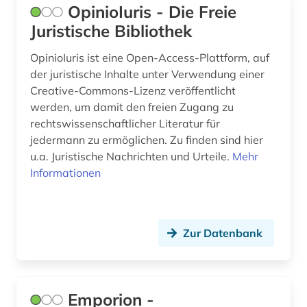
belletristik (3)
OpinioIuris - Die Freie
Juristische Bibliothek
belutschisch (1)
bengali (1)
OpinioIuris ist eine Open-Access-Plattform, auf
der juristische Inhalte unter Verwendung einer
benin (1)
Creative-Commons-Lizenz veröffentlicht
werden, um damit den freien Zugang zu
beratung (1)
rechtswissenschaftlicher Literatur für
jedermann zu ermöglichen. Zu finden sind hier
bergbau (4)
u.a. Juristische Nachrichten und Urteile.
Mehr
bericht (1)
Informationen
berichte (1)
berlin (8)
Zur Datenbank
berliner mauer (1)
beruf (1)
Emporion -