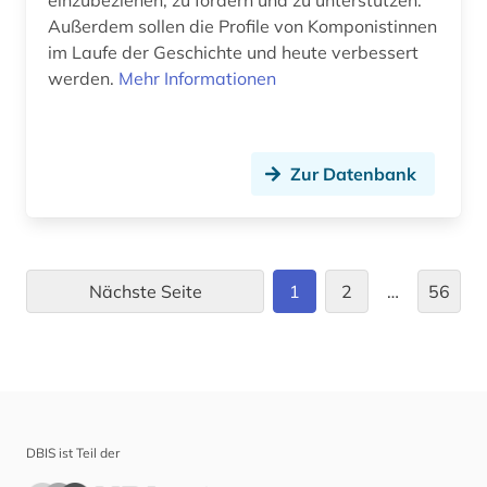
einzubeziehen, zu fördern und zu unterstützen.
Außerdem sollen die Profile von Komponistinnen
bremen (2)
im Laufe der Geschichte und heute verbessert
brežnev, leonid ilʹič | politiker (1)
werden.
Mehr Informationen
brief (5)
briefsammlung (3)
Zur Datenbank
british national corpus (2)
brülow, kaspar | schriftsteller;
gymnasiallehrer; hochschullehrer; dramatiker;
Nächste Seite
1
2
…
56
dramatiker (1)
buch (3)
buchbesitz (1)
buchbesprechung (1)
DBIS ist Teil der
buchdruck (1)