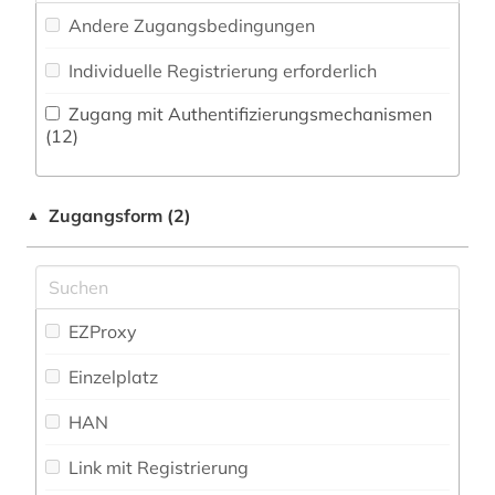
afrikawissenschaften (1)
Andere Zugangsbedingungen
Philosophie (33)
afroamerikaner (1)
Individuelle Registrierung erforderlich
Physik (44)
afroamerikanische musik (1)
Zugang mit Authentifizierungsmechanismen
Politologie (104)
(12)
agrargeschichte (1)
Psychologie (47)
agrarsoziologie (1)
Zugangsform (2)
▲
Rechtswissenschaft (122)
agrarwissenschaft (1)
Romanistik (58)
ahnenforschung (1)
Slavistik (41)
EZProxy
aids (1)
Sondersammelgebiete an deutschen
Einzelplatz
Bibliotheken (0)
akademiker (1)
HAN
albert (1)
Soziologie (122)
Link mit Registrierung
Sport (14)
albrecht (1)