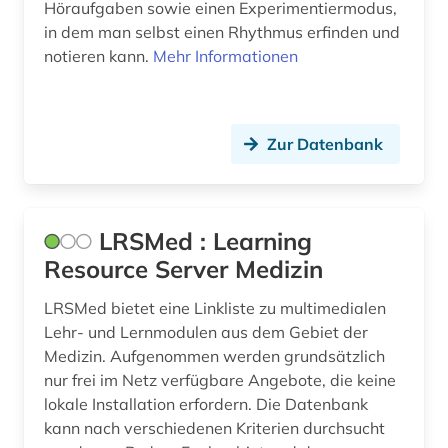
besucherführung (1)
Höraufgaben sowie einen Experimentiermodus,
in dem man selbst einen Rhythmus erfinden und
beton (1)
notieren kann.
Mehr Informationen
betonbau (1)
betriebsführung (2)
Zur Datenbank
betriebsrat (1)
betriebsverfassungsrecht (1)
LRSMed : Learning
betriebswirtschaft (7)
Resource Server Medizin
betriebswirtschaftslehre (2)
LRSMed bietet eine Linkliste zu multimedialen
Lehr- und Lernmodulen aus dem Gebiet der
bevölkerung (1)
Medizin. Aufgenommen werden grundsätzlich
bevölkerungsentwicklung (1)
nur frei im Netz verfügbare Angebote, die keine
lokale Installation erfordern. Die Datenbank
bevölkerungsstatistik (2)
kann nach verschiedenen Kriterien durchsucht