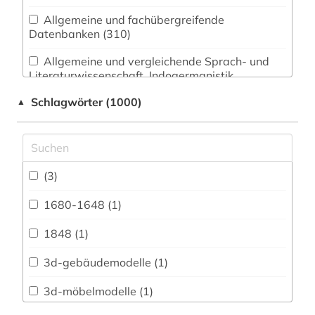
Allgemeine und fachübergreifende
Datenbanken (310)
Allgemeine und vergleichende Sprach- und
Literaturwissenschaft. Indogermanistik.
Außereuropäische Sprachen und Literaturen (91)
Schlagwörter (1000)
▲
Anglistik. Amerikanistik (65)
Archäologie (43)
Architektur, Bauingenieur- und
(3)
Vermessungswesen (88)
1680-1648 (1)
Biologie, Biotechnologie (101)
1848 (1)
Buch- und Bibliothekswesen,
Informationswissenschaft (66)
3d-gebäudemodelle (1)
Chemie und Pharmazie (66)
3d-möbelmodelle (1)