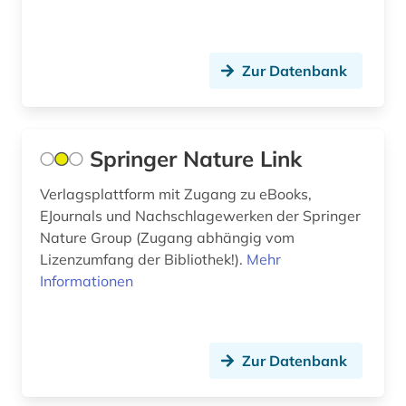
arzneimittel (1)
Spanien (14)
arzneimittelwechselwirkung (1)
Suedamerika (11)
Zur Datenbank
asien (1)
Suedasien (5)
asien-afrika-wissenschaften (1)
Suedostasien (3)
Springer Nature Link
asienkunde (1)
Suedosteuropa (13)
Verlagsplattform mit Zugang zu eBooks,
astm methoden (1)
Thueringen (11)
EJournals und Nachschlagewerken der Springer
Nature Group (Zugang abhängig vom
astronomie (4)
Tschechische Republik (13)
Lizenzumfang der Bibliothek!).
Mehr
astrophysik (1)
Informationen
Tuerkei (4)
asyl (1)
USA (29)
asylbewerber (1)
Ukraine (7)
Zur Datenbank
atlas (2)
Ungarn (17)