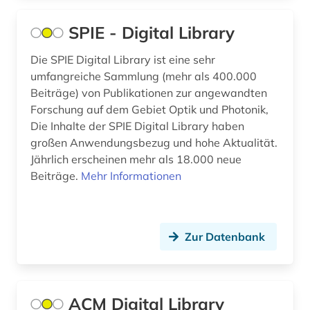
atomare bedrohung (1)
SPIE - Digital Library
audio recordings (1)
Die SPIE Digital Library ist eine sehr
audiodatei (4)
umfangreiche Sammlung (mehr als 400.000
Beiträge) von Publikationen zur angewandten
audioführung (1)
Forschung auf dem Gebiet Optik und Photonik,
Die Inhalte der SPIE Digital Library haben
audiovisuelle medien (2)
großen Anwendungsbezug und hohe Aktualität.
audiovisuelles material (4)
Jährlich erscheinen mehr als 18.000 neue
Beiträge.
Mehr Informationen
audiovisuelles medium (1)
aufbereitung (1)
Zur Datenbank
aufenthaltsrecht (1)
aufführung (3)
aufgabensammlung (1)
ACM Digital Library