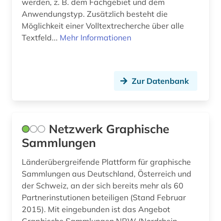
werden, z. B. dem Fachgebiet und dem
bewegungswissenschaft (1)
Anwendungstyp. Zusätzlich besteht die
bibel (1)
Möglichkeit einer Volltextrecherche über alle
Textfeld...
Mehr Informationen
bibel. altes testament (1)
bibel. neues testament (1)
Zur Datenbank
bibelwissenschaft (1)
bibliografie (16)
bibliographie (5)
Netzwerk Graphische
Sammlungen
bibliothek (13)
Länderübergreifende Plattform für graphische
bibliothek der hansestadt lübeck (1)
Sammlungen aus Deutschland, Österreich und
der Schweiz, an der sich bereits mehr als 60
bibliotheksbau (1)
Partnerinstutionen beteiligen (Stand Februar
bibliotheksbestand (1)
2015). Mit eingebunden ist das Angebot