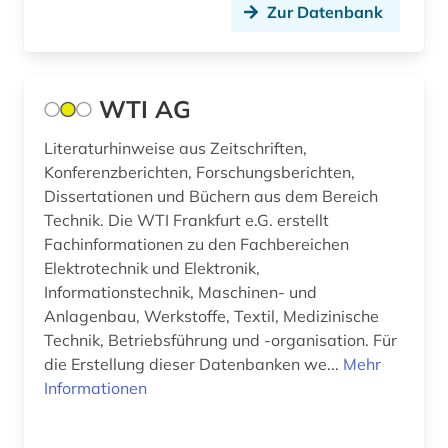
Zur Datenbank
baltikum (1)
bankenregulierung (1)
WTI AG
bankenstatistik (1)
Literaturhinweise aus Zeitschriften,
bargfeld (1)
Konferenzberichten, Forschungsberichten,
Dissertationen und Büchern aus dem Bereich
barock (1)
Technik. Die WTI Frankfurt e.G. erstellt
basteln (1)
Fachinformationen zu den Fachbereichen
Elektrotechnik und Elektronik,
baudenkmal (1)
Informationstechnik, Maschinen- und
Anlagenbau, Werkstoffe, Textil, Medizinische
bauen (1)
Technik, Betriebsführung und -organisation. Für
bauforschung (1)
die Erstellung dieser Datenbanken we...
Mehr
Informationen
baukonstruktion (1)
baumangel (1)