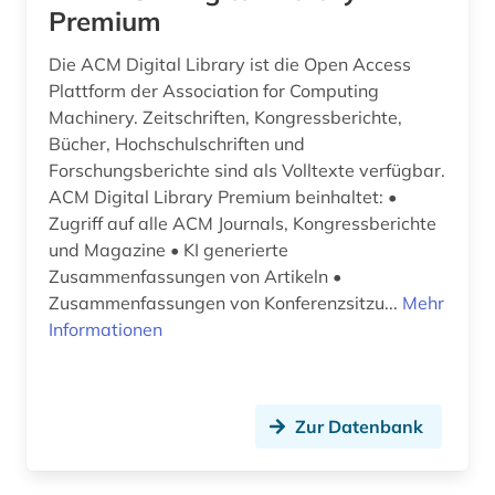
Premium
aufsatzdatenbank (2)
Die ACM Digital Library ist die Open Access
aufsatzsammlung (2)
Plattform der Association for Computing
aufstellungssystematik (1)
Machinery. Zeitschriften, Kongressberichte,
Bücher, Hochschulschriften und
aufzeichnung (1)
Forschungsberichte sind als Volltexte verfügbar.
ACM Digital Library Premium beinhaltet: •
augenzeuge (8)
Zugriff auf alle ACM Journals, Kongressberichte
und Magazine • KI generierte
auktionskatalog (2)
Zusammenfassungen von Artikeln •
ausbildung (2)
Zusammenfassungen von Konferenzsitzu...
Mehr
Informationen
ausgrabung (1)
auslandsbau (1)
Zur Datenbank
ausländerrecht (2)
ausländisches recht (1)