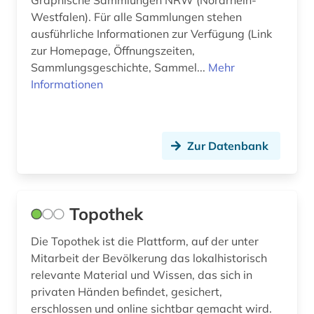
Graphische Sammlungen NRW (Nordrhein-
bibliotheksgeschichte (1)
Westfalen). Für alle Sammlungen stehen
ausführliche Informationen zur Verfügung (Link
bibliothekswesen (1)
zur Homepage, Öffnungszeiten,
big data (1)
Sammlungsgeschichte, Sammel...
Mehr
Informationen
bilanz (1)
bilanzierung (1)
Zur Datenbank
bilanzrecht (3)
bilanzsteuerrecht (1)
bild (2)
Topothek
bildbearbeitung (1)
Die Topothek ist die Plattform, auf der unter
Mitarbeit der Bevölkerung das lokalhistorisch
bilddatenbank (4)
relevante Material und Wissen, das sich in
privaten Händen befindet, gesichert,
bildende kunst (3)
erschlossen und online sichtbar gemacht wird.