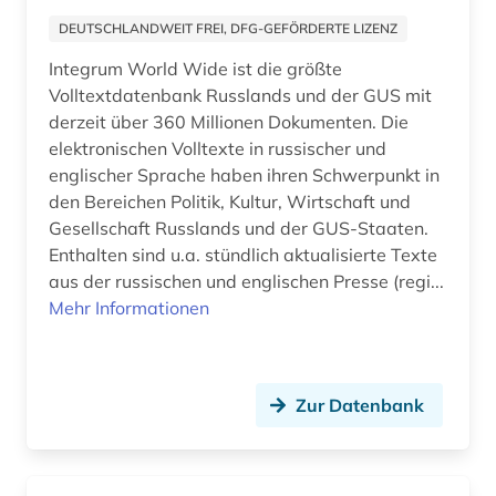
and criticism (1)
Estland (4)
DEUTSCHLANDWEIT FREI, DFG-GEFÖRDERTE LIZENZ
andreas (1)
Europa (50)
Integrum World Wide ist die größte
angewandte wissenschaften (1)
Volltextdatenbank Russlands und der GUS mit
Finnland (12)
derzeit über 360 Millionen Dokumenten. Die
anglistik (3)
Frankreich (23)
elektronischen Volltexte in russischer und
englischer Sprache haben ihren Schwerpunkt in
angloamerikanischer kulturraum (1)
GUS (2)
den Bereichen Politik, Kultur, Wirtschaft und
Gesellschaft Russlands und der GUS-Staaten.
anlagensicherheit (1)
Griechenland (2)
Enthalten sind u.a. stündlich aktualisierte Texte
annette von droste-hülshoff (1)
aus der russischen und englischen Presse (regi...
Griechenland (Altertum) (4)
Mehr Informationen
ansichtspostkarte (1)
Großbritannien (21)
antarktis (1)
Hamburg (5)
Zur Datenbank
anthologie (2)
Hessen (8)
anthropologie (4)
Irland (4)