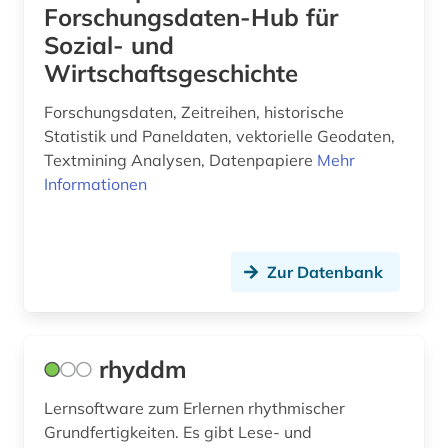
berufliche bildung (1)
Forschungsdaten-Hub für
Sozial- und
berufliche fortbildung (1)
Wirtschaftsgeschichte
berufsanfang (1)
Forschungsdaten, Zeitreihen, historische
berufsbildung (1)
Statistik und Paneldaten, vektorielle Geodaten,
Textmining Analysen, Datenpapiere
Mehr
berufsfeld agrarwirtschaft (1)
Informationen
berufsforschung (1)
beschaffung (1)
Zur Datenbank
beschäftigung (1)
bestand (1)
rhyddm
bestandsaufbau (1)
Lernsoftware zum Erlernen rhythmischer
bestandserhaltung (1)
Grundfertigkeiten. Es gibt Lese- und