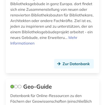
Bibliotheksgebäude in ganz Europa. dort findet
biomolekül (1)
sich eine Zusammenstellung von neuen oder
bionik (1)
renovierten Bibliotheksbauten für Bibliothekare,
Architekten oder andere Fachkräfte. Ziel ist es,
biopolymere (1)
jeden zu inspirieren und zu unterstützen, der an
einem Bibliotheksgebäudeprojekt arbeitet - ein
biosphärenreservat rhön (1)
neues Gebäude, eine Erweiteru...
Mehr
Informationen
biotechnologie (1)
biowissenschaften (5)
blog (3)
Zur Datenbank
boccaccio (1)
bodenschutz (2)
Geo-Guide
bosnien-herzegowina (3)
Datenbank für Online-Ressourcen zu den
botanik (3)
Fächern der Geowissenschaften (einschließlich