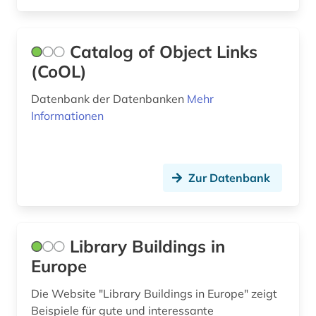
bildwissenschaft (2)
biodiversität (1)
Catalog of Object Links
(CoOL)
biodiversitätsforschung (1)
Datenbank der Datenbanken
Mehr
bioenergie (1)
Informationen
bioengineer (1)
biografie (9)
Zur Datenbank
biographie (7)
bioinformatik (2)
Library Buildings in
biologie (11)
Europe
biomedizin (2)
Die Website "Library Buildings in Europe" zeigt
biomedizinische technik (1)
Beispiele für gute und interessante