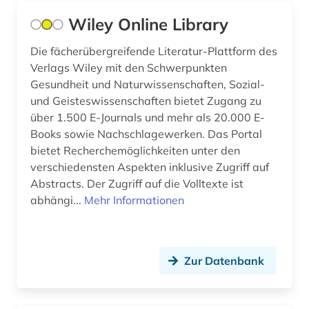
ausschreibung (1)
Wiley Online Library
aussprache (2)
Die fächerübergreifende Literatur-Plattform des
Verlags Wiley mit den Schwerpunkten
ausstellung (5)
Gesundheit und Naturwissenschaften, Sozial-
und Geisteswissenschaften bietet Zugang zu
australien (4)
über 1.500 E-Journals und mehr als 20.000 E-
auswanderer (1)
Books sowie Nachschlagewerken. Das Portal
bietet Recherchemöglichkeiten unter den
auswanderung (2)
verschiedensten Aspekten inklusive Zugriff auf
Abstracts. Der Zugriff auf die Volltexte ist
authentizität (1)
abhängi...
Mehr Informationen
autobiografie (2)
autobiografische literatur (3)
Zur Datenbank
autor (2)
außenhandel (3)