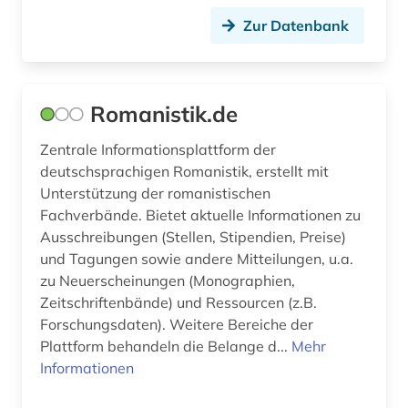
Zur Datenbank
baumaßnahme (1)
bauplanungsrecht (1)
baurecht (1)
Romanistik.de
baustoffe (1)
Zentrale Informationsplattform der
deutschsprachigen Romanistik, erstellt mit
bautechnik (1)
Unterstützung der romanistischen
Fachverbände. Bietet aktuelle Informationen zu
bauteile (1)
Ausschreibungen (Stellen, Stipendien, Preise)
bauwerk (2)
und Tagungen sowie andere Mitteilungen, u.a.
zu Neuerscheinungen (Monographien,
bauwesen (5)
Zeitschriftenbände) und Ressourcen (z.B.
Forschungsdaten). Weitere Bereiche der
bauwirtschaft (1)
Plattform behandeln die Belange d...
Mehr
Informationen
bauökologie (3)
bayern (13)