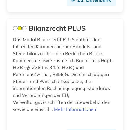
Zur Datenbank
arbeit (2)
Luxemburg (3)
arbeiten auf papier (1)
Makedonien (1)
arbeiterbewegung (1)
Bilanzrecht PLUS
Mecklenburg-Vorpommern (6)
arbeiterklasse (1)
Das Modul Bilanzrecht PLUS enthält den
Mittelamerika (6)
führenden Kommentar zum Handels- und
arbeitsbeziehungen (1)
Moldawien (1)
Steuerbilanzrecht – den Beckschen Bilanz-
Kommentar sowie zusätzlich Baumbach/Hopt,
arbeitslosigkeit (1)
Montenegro (2)
HGB (§§ 238 bis 342e HGB ) und
arbeitsmarkt (3)
Petersen/Zwirner, BilMoG. Die einschlägigen
Niederlande (17)
Steuer- und Wirtschaftsgesetze, die
arbeitsmarktforschung (1)
Niedersachsen (4)
internationalen Rechnungslegungsstandards
und Verordnungen der EU,
arbeitsrecht (2)
Nordamerika (5)
Verwaltungsvorschriften der Steuerbehörden
sowie die einschl...
Mehr Informationen
arbeitsschutz (2)
Nordrhein-Westfalen (9)
architektur (27)
Norwegen (11)