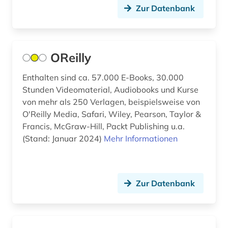
architekturpraxis (1)
Zur Datenbank
Oesterreich (47)
architekturpreis (1)
Osmanisches Reich (2)
archiv (29)
Ostasien (3)
OReilly
archiv für kindertexte eva maria kohl (1)
Osteuropa (12)
Enthalten sind ca. 57.000 E-Books, 30.000
archival documents (1)
Stunden Videomaterial, Audiobooks und Kurse
Ostmitteleuropa (6)
von mehr als 250 Verlagen, beispielsweise von
archivalien (2)
Palaestina (4)
O'Reilly Media, Safari, Wiley, Pearson, Taylor &
Francis, McGraw-Hill, Packt Publishing u.a.
archivbestand (1)
Polen (27)
(Stand: Januar 2024)
Mehr Informationen
archive (1)
Portugal (2)
archivkunde (2)
Rheinland-Pfalz (6)
Zur Datenbank
archivwesen (2)
Roemisches Reich (2)
archäologie (11)
Rumänien (7)