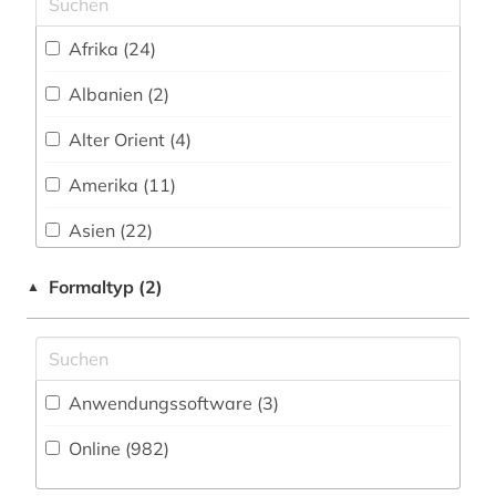
alter (2)
Afrika (24)
alter orient (1)
Albanien (2)
alternativbewegung (1)
Alter Orient (4)
altertum (2)
Amerika (11)
altertumswissenschaft (2)
Asien (22)
altertumswissenschaften (1)
Australien, Ozeanien (6)
Formaltyp (2)
▲
altes buch (2)
Baden-Wuerttemberg (14)
altes ägypten (1)
Baltikum (2)
Anwendungssoftware (3
)
altgermanistik (1)
Bayern (22)
Online (982
)
altlastensanierung (1)
Belarus (4)
altniederländisch (1)