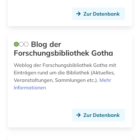
bda-preis (1)
Zur Datenbank
bedrohte sprache (1)
beeinträchtigung (1)
Blog der
behinderung (1)
Forschungsbibliothek Gotha
behörde (2)
Weblog der Forschungsbibliothek Gotha mit
Einträgen rund um die Bibliothek (Aktuelles,
behörden (1)
Veranstaltungen, Sammlungen etc.).
Mehr
Informationen
beilegung (1)
bekleidung (1)
belgien (2)
Zur Datenbank
belgienforschung (1)