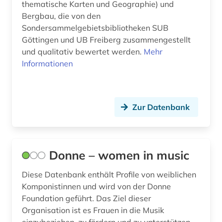
thematische Karten und Geographie) und
braak (1)
Bergbau, die von den
Sondersammelgebietsbibliotheken SUB
brahms, johannes | komponist; pianist (2)
Göttingen und UB Freiberg zusammengestellt
und qualitativ bewertet werden.
Mehr
brahms-institut (2)
Informationen
branchenprofil (1)
branchenverzeichnis (1)
Zur Datenbank
brandenburg (7)
brandschutz (1)
Donne – women in music
brandt (1)
Diese Datenbank enthält Profile von weiblichen
braunkohle (1)
Komponistinnen und wird von der Donne
braunschweig (1)
Foundation geführt. Das Ziel dieser
Organisation ist es Frauen in die Musik
breda (1)