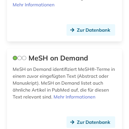
bilder (1)
Mehr Informationen
bildgebendes verfahren (1)
bildmaterial (1)
Zur Datenbank
bildnis (1)
bildstein (1)
MeSH on Demand
bildstock (1)
MeSH on Demand identifiziert MeSH®-Terme in
bildung (8)
einem zuvor eingefügten Text (Abstract oder
Manuskript). MeSH on Demand listet auch
bildungsforschung (5)
ähnliche Artikel in PubMed auf, die für diesen
Text relevant sind.
Mehr Informationen
bildungssysteme (1)
bildungswesen (1)
Zur Datenbank
bildverarbeitung (1)