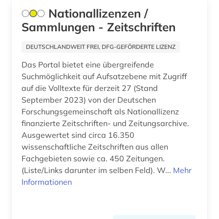
Nationallizenzen /
außenhandel mit industriegütern (1)
Sammlungen - Zeitschriften
außenpolitik (1)
DEUTSCHLANDWEIT FREI, DFG-GEFÖRDERTE LIZENZ
außenwirtschaft (2)
Das Portal bietet eine übergreifende
avantgarde (1)
Suchmöglichkeit auf Aufsatzebene mit Zugriff
auf die Volltexte für derzeit 27 (Stand
avestisch (1)
September 2023) von der Deutschen
Forschungsgemeinschaft als Nationallizenz
bachelorarbeit (1)
finanzierte Zeitschriften- und Zeitungsarchive.
baden-württemberg (10)
Ausgewertet sind circa 16.350
wissenschaftliche Zeitschriften aus allen
bahr (1)
Fachgebieten sowie ca. 450 Zeitungen.
(Liste/Links darunter im selben Feld). W...
Mehr
balkanromanistik (1)
Informationen
ballett (1)
balneologie (1)