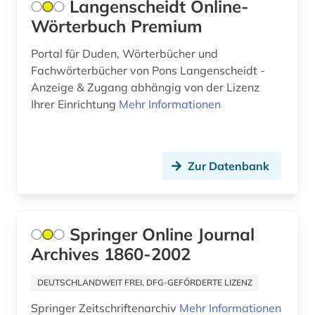
Langenscheidt Online-
archäologische funde (1)
Russland, Sowjetunion (14)
Wörterbuch Premium
archäologische stätte (1)
Saarland (3)
Portal für Duden, Wörterbücher und
arisierung (1)
Fachwörterbücher von Pons Langenscheidt -
Sachsen (10)
Anzeige & Zugang abhängig von der Lizenz
aristoteles (1)
Sachsen-Anhalt (5)
Ihrer Einrichtung
Mehr Informationen
arktis (1)
Schleswig-Holstein (3)
armenien (3)
Schweden (20)
Zur Datenbank
art (1)
Schweiz (33)
arthur (2)
Serbien (6)
Springer Online Journal
artificial life (1)
Skandinavien (2)
Archives 1860-2002
artikelsuche (1)
Slowakei (8)
DEUTSCHLANDWEIT FREI, DFG-GEFÖRDERTE LIZENZ
aruba (1)
Slowenien (6)
Springer Zeitschriftenarchiv
Mehr Informationen