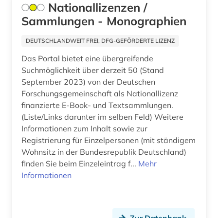
anthroposophische medizin (1)
Nationallizenzen /
Island (4)
Sammlungen - Monographien
antibiotikaresistenz (1)
Israel (10)
DEUTSCHLANDWEIT FREI, DFG-GEFÖRDERTE LIZENZ
antike (3)
Italien (18)
Das Portal bietet eine übergreifende
antisemitismus (1)
Japan (3)
Suchmöglichkeit über derzeit 50 (Stand
September 2023) von der Deutschen
antisemitismusforschung (1)
Jugoslawien (3)
Forschungsgemeinschaft als Nationallizenz
anwalt (1)
finanzierte E-Book- und Textsammlungen.
Kanada (7)
(Liste/Links darunter im selben Feld) Weitere
aquakultur (1)
Korea (2)
Informationen zum Inhalt sowie zur
Registrierung für Einzelpersonen (mit ständigem
aquarell (1)
Kroatien (9)
Wohnsitz in der Bundesrepublik Deutschland)
arabisch (5)
finden Sie beim Einzeleintrag f...
Mehr
Lettland (3)
Informationen
arabische staaten (1)
Liechtenstein (2)
arabistik (3)
Litauen (3)