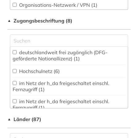
allgemeine und vergleichende
Technik (71)
Organisations-Netzwerk / VPN (1)
literaturwissenschaft (1)
Shibboleth (2)
Theologie und Religionswissenschaften (78)
Zugangsbeschriftung (8)
▲
allmende (1)
Zugriff vor Ort
Virtuelle Fachbibliotheken (15)
alltag (1)
Werkstoffwissenschaften und
Fertigungstechnik (44)
alltagsgeschichte &lt;fach&gt; (2)
deutschlandweit frei zugänglich (DFG-
geförderte Nationallizenz) (1)
alltagskultur (2)
Wirtschaftswissenschaften (149)
Hochschulnetz (6)
Wissenschaftskunde, Forschung, Hochschul-,
almanach (1)
Museumswesen (54)
im Netz der h_da freigeschaltet einschl.
altamerikanistik (1)
Fernzugriff (1)
altbaumodernisierung (1)
im Netz der h_da freigeschaltet einschl.
Fernzugriff (1)
alte drucke (1)
Länder (87)
▲
frei verfügbar (1011)
alte geschichte (1)
Nationallizenz (3)
alte landesschule korbach (1)