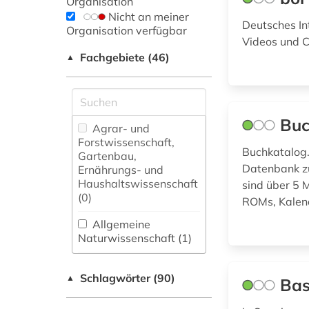
Organisation
Nicht an meiner
Deutsches In
Organisation verfügbar
Videos und
Fachgebiete (46)
▲
Buc
Agrar- und
Forstwissenschaft,
Buchkatalog.
Gartenbau,
Datenbank zu
Ernährungs- und
Haushaltswissenschaft
sind über 5 
(0)
ROMs, Kalend
Allgemeine
Naturwissenschaft (1)
Allgemeine und
Schlagwörter (90)
fachübergreifende
▲
Bas
Datenbanken (61)