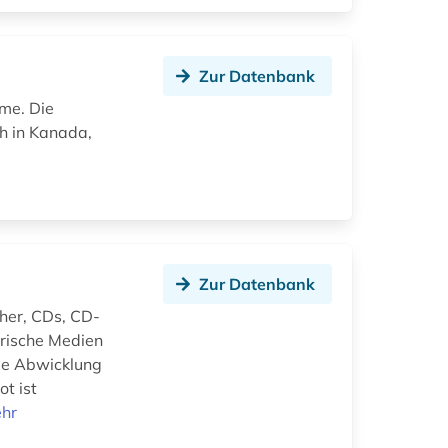
Zur Datenbank
me. Die
ch in Kanada,
Zur Datenbank
cher, CDs, CD-
rische Medien
ie Abwicklung
t ist
hr