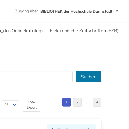
Zugang über
BIBLIOTHEK der Hochschule Darmstadt
h_da (Onlinekatalog)
Elektronische Zeitschriften (EZB)
Suchen
CSV-
1
2
…
4
Export