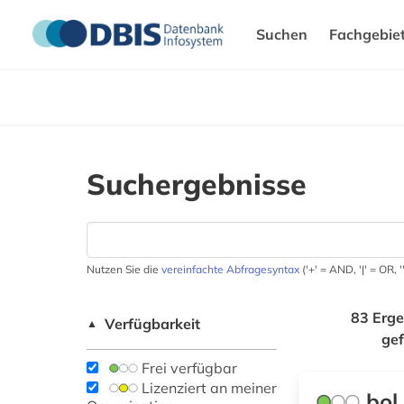
Suchen
Fachgebie
Suchergebnisse
Nutzen Sie die
vereinfachte Abfragesyntax
('+' = AND, '|' = OR,
83 Erge
Verfügbarkeit
▲
ge
Frei verfügbar
Lizenziert an meiner
bol