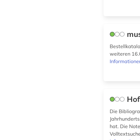
Technik (1)
lieferbares buch (8)
Theologie und
medien (1)
Religionswissenschaften
(1)
mus
mikrofilm (1)
Virtuelle
Bestellkatal
Fachbibliotheken (0)
mikroform (2)
weiteren 16.
Informatione
mikroverfilmung (2)
Werkstoffwissenschaften
und Fertigungstechnik (0)
multimedia (1)
musik (3)
Wirtschaftswissenschaften
Hof
(0)
musikalien (3)
Die Bibliogr
musikdruck (2)
Wissenschaftskunde,
Jahrhunderts,
Forschung, Hochschul-,
musiktonträger (2)
hat. Die Not
Museumswesen (0)
Volltextsuch
nachdruck (1)