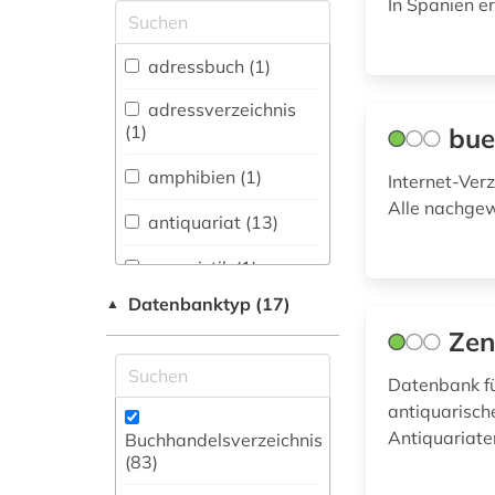
In Spanien e
Allgemeine und
vergleichende Sprach-
und
adressbuch (1)
Literaturwissenschaft.
Indogermanistik.
adressverzeichnis
Außereuropäische
(1)
bue
Sprachen und
Literaturen (1)
amphibien (1)
Internet-Verz
Alle nachgew
Anglistik.
antiquariat (13)
Amerikanistik (0)
aquaristik (1)
Archäologie (0)
Datenbanktyp (17)
▲
aufführung (1)
Architektur,
Zen
Bauingenieur- und
aufklärung (1)
Vermessungswesen (0)
Datenbank fü
auktionspreis (2)
antiquarisch
Biologie,
Biotechnologie (1)
Antiquariate
Buchhandelsverzeichnis
autograf (1)
(83
)
Buch- und
bibliografie (5)