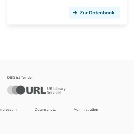
Zur Datenbank
DBIS ist Teil der
Impressum
Datenschutz
Administration