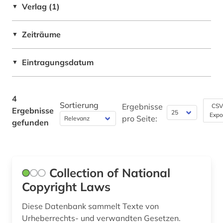
Verlag (1)
▼
Philosophie (0)
Zeiträume
▼
Physik (0)
Politologie (0)
Eintragungsdatum
▼
Psychologie (0)
4
Rechtswissenschaft (1)
Sortierung
Ergebnisse
CSV
Ergebnisse
Expo
pro Seite:
Romanistik (0)
gefunden
Slavistik (0)
Sondersammelgebiete an deutschen
Bibliotheken (0)
Collection of National
Copyright Laws
Soziologie (0)
Diese Datenbank sammelt Texte von
Sport (0)
Urheberrechts- und verwandten Gesetzen.