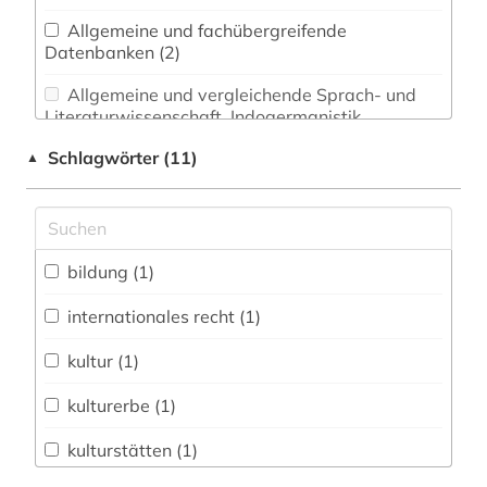
Allgemeine und fachübergreifende
Datenbanken (2)
Allgemeine und vergleichende Sprach- und
Literaturwissenschaft. Indogermanistik.
Außereuropäische Sprachen und Literaturen (0)
Schlagwörter (11)
▲
Anglistik. Amerikanistik (0)
Archäologie (0)
Architektur, Bauingenieur- und
bildung (1)
Vermessungswesen (1)
internationales recht (1)
Biologie, Biotechnologie (0)
kultur (1)
Buch- und Bibliothekswesen,
Informationswissenschaft (1)
kulturerbe (1)
Chemie und Pharmazie (0)
kulturstätten (1)