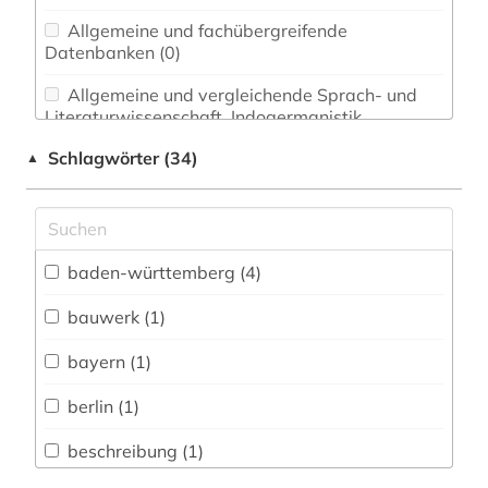
Allgemeine und fachübergreifende
Datenbanken (0)
Allgemeine und vergleichende Sprach- und
Literaturwissenschaft. Indogermanistik.
Außereuropäische Sprachen und Literaturen (0)
Schlagwörter (34)
▲
Anglistik. Amerikanistik (0)
Archäologie (1)
Architektur, Bauingenieur- und
baden-württemberg (4)
Vermessungswesen (3)
bauwerk (1)
Biologie, Biotechnologie (0)
bayern (1)
Buch- und Bibliothekswesen,
Informationswissenschaft (0)
berlin (1)
Chemie und Pharmazie (0)
beschreibung (1)