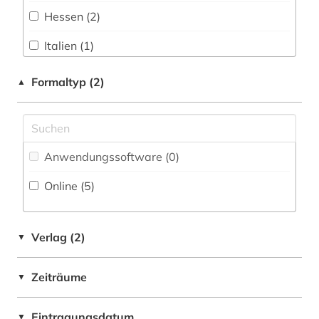
sachsen-anhalt (1)
Hessen (2)
Philosophie (0)
schleswig-holstein (1)
Italien (1)
Physik (0)
stadtplan (1)
Oesterreich (1)
Formaltyp (2)
▲
Politologie (1)
thüringen (1)
Sachsen (1)
Psychologie (0)
topographie (20)
Rechtswissenschaft (0)
wien (1)
Anwendungssoftware (0
)
Romanistik (0)
österreich (1)
Online (5
)
Slavistik (0)
Sondersammelgebiete an deutschen
Verlag (2)
▼
Bibliotheken (0)
Soziologie (1)
Zeiträume
▼
Sport (0)
Eintragungsdatum
▼