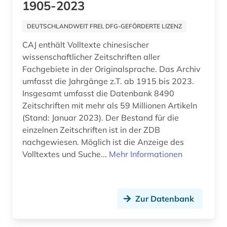
1905-2023
geisteswissenschaften (13)
DEUTSCHLANDWEIT FREI, DFG-GEFÖRDERTE LIZENZ
geographie (1)
CAJ enthält Volltexte chinesischer
geomechanik (1)
wissenschaftlicher Zeitschriften aller
Fachgebiete in der Originalsprache. Das Archiv
geotechnik (1)
umfasst die Jahrgänge z.T. ab 1915 bis 2023.
Insgesamt umfasst die Datenbank 8490
geowissenschaften (3)
Zeitschriften mit mehr als 59 Millionen Artikeln
geschichte (13)
(Stand: Januar 2023). Der Bestand für die
einzelnen Zeitschriften ist in der ZDB
geschichte 1450-1950 (1)
nachgewiesen. Möglich ist die Anzeige des
Volltextes und Suche...
Mehr Informationen
geschichtswissenschaft (2)
gesellschaft (2)
Zur Datenbank
gesundheit (1)
glossar (1)