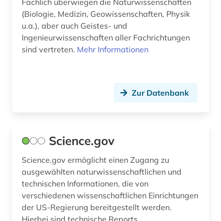
Fachlich überwiegen die Naturwissenschaften
medizintechnik (2)
(Biologie, Medizin, Geowissenschaften, Physik
u.a.), aber auch Geistes- und
mehrsprachig&gt (1)
Ingenieurwissenschaften aller Fachrichtungen
sind vertreten.
Mehr Informationen
mehrsprachiges wörterbuch (1)
mensch (1)
militärwesen (1)
Zur Datenbank
mineralogie (1)
mittelalter (1)
Science.gov
museum von meisterwerken der
Science.gov ermöglicht einen Zugang zu
naturwissenschaft und technik (1)
ausgewählten naturwissenschaftlichen und
musikwissenschaft (2)
technischen Informationen, die von
verschiedenen wissenschaftlichen Einrichtungen
nachhaltige entwicklung (1)
der US-Regierung bereitgestellt werden.
Hierbei sind technische Reports,