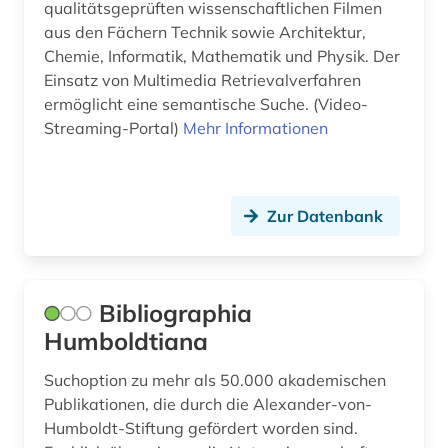
qualitätsgeprüften wissenschaftlichen Filmen
lexikon (1)
aus den Fächern Technik sowie Architektur,
Chemie, Informatik, Mathematik und Physik. Der
literatur (2)
Einsatz von Multimedia Retrievalverfahren
literaturwissenschaft (1)
ermöglicht eine semantische Suche. (Video-
Streaming-Portal)
Mehr Informationen
lüftungstechnik (1)
management (1)
Zur Datenbank
markscheidekunde (1)
maschinenbau (16)
maschinenwesen (1)
Bibliographia
Humboldtiana
materialwissenschaft (1)
Suchoption zu mehr als 50.000 akademischen
mathematik (3)
Publikationen, die durch die Alexander-von-
medizin (23)
Humboldt-Stiftung gefördert worden sind.