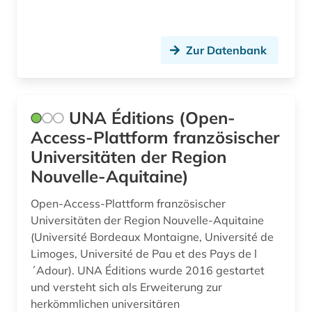
usa (6)
Zur Datenbank
verfahrenstechnik (2)
versorgungstechnik (1)
verzeichnis (1)
UNA Éditions (Open-
Access-Plattform französischer
video (2)
Universitäten der Region
volkskunde (1)
Nouvelle-Aquitaine)
weltgeschichte (1)
Open-Access-Plattform französischer
Universitäten der Region Nouvelle-Aquitaine
werkstoff (1)
(Université Bordeaux Montaigne, Université de
Limoges, Université de Pau et des Pays de l
werkstoffe (2)
´Adour). UNA Éditions wurde 2016 gestartet
werkstoffkunde (3)
und versteht sich als Erweiterung zur
herkömmlichen universitären