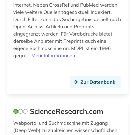
Internet. Neben CrossRef und PubMed werden
politologie (1)
viele weitere Quellen tagesaktuell indexiert.
Durch Filter kann das Suchergebnis gezielt nach
polymere (1)
Open-Access-Artikeln und Preprints
polymerer werkstoff (1)
eingegrenzt werden. Für Vorabdrucke bietet
derselbe Anbieter mit Preprints auch eine
polymerwerkstoff (1)
eigene Suchmaschine an. MDPI ist ein 1996
gegrü...
Mehr Informationen
produkt (1)
produktionstechnologie (2)
produktmanagement (1)
Zur Datenbank
programmierung (1)
projektmanagement (1)
ScienceResearch.com
protokoll (1)
Webportal und Suchmaschine mit Zugang
(Deep Web) zu zahlreichen wissenschaftlichen
psychologie (1)