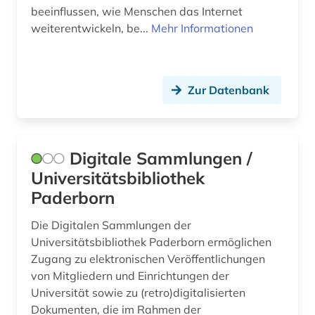
beeinflussen, wie Menschen das Internet
suchmaschine (3)
weiterentwickeln, be...
Mehr Informationen
synthetische polymere (1)
südafrika (1)
Zur Datenbank
tagebau (1)
technik (149)
Digitale Sammlungen /
technikgeschichte (3)
Universitätsbibliothek
Paderborn
technischer ausbau (1)
Die Digitalen Sammlungen der
technologie (1)
Universitätsbibliothek Paderborn ermöglichen
thailand (1)
Zugang zu elektronischen Veröffentlichungen
von Mitgliedern und Einrichtungen der
theologie (2)
Universität sowie zu (retro)digitalisierten
Dokumenten, die im Rahmen der
tiere (1)