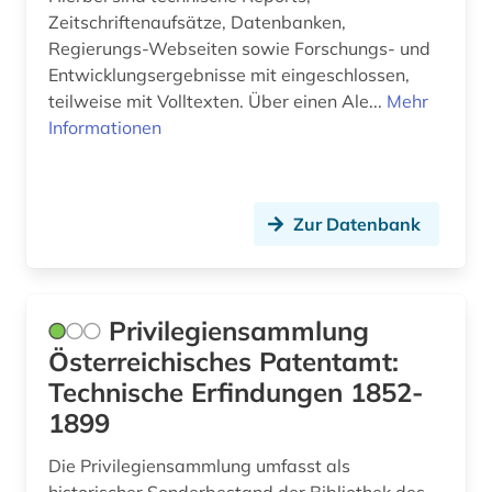
nachhaltigkeit (2)
Zeitschriftenaufsätze, Datenbanken,
nachrichtentechnik (1)
Regierungs-Webseiten sowie Forschungs- und
Entwicklungsergebnisse mit eingeschlossen,
natur (1)
teilweise mit Volltexten. Über einen Ale...
Mehr
Informationen
naturschutz (1)
naturwissenschaft (11)
naturwissenschaft und technik
Zur Datenbank
&lt;unterrichtsfach&gt; (2)
naturwissenschaften (47)
Privilegiensammlung
norm <normung> (1)
Österreichisches Patentamt:
online-publikation (1)
Technische Erfindungen 1852-
1899
open access (4)
Die Privilegiensammlung umfasst als
organischer stoff (1)