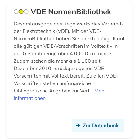
informationswissenschaft (1)
VDE NormenBibliothek
informationswissenschaften (1)
Gesamtausgabe des Regelwerks des Verbands
der Elektrotechnik (VDE). Mit der VDE-
ingenieurswesen (2)
NormenBibliothek haben Sie direkten Zugriff auf
alle gültigen VDE-Vorschriften im Volltext – in
ingenieurswissenschaft (1)
der Gesamtmenge über 4.000 Dokumente.
ingenieurwissenschaften (17)
Zudem stehen die mehr als 1.100 seit
Dezember 2010 zurückgezogenen VDE-
innovation (1)
Vorschriften mit Volltext bereit. Zu allen VDE-
Vorschriften stehen umfangreiche
institute of electrical and electronics engineers
bibliografische Angaben zur Verf...
Mehr
(1)
Informationen
internet (1)
internetportal (1)
Zur Datenbank
internetsicherheit (1)