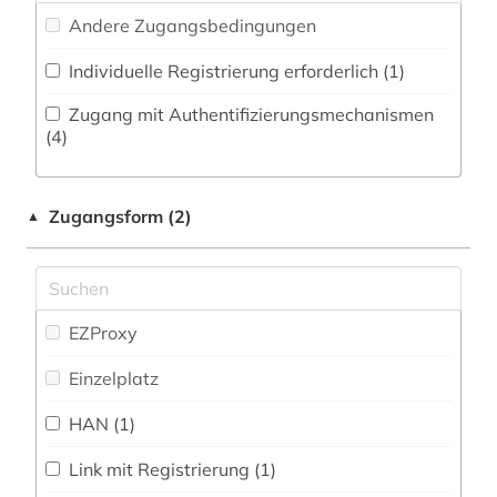
biodiversität (1)
Andere Zugangsbedingungen
Philosophie (3)
biographie (1)
Individuelle Registrierung erforderlich (1)
Physik (30)
bioingenieurwesen (1)
Zugang mit Authentifizierungsmechanismen
Politologie (6)
(4)
biologie (4)
Psychologie (4)
bionik (1)
Zugangsform (2)
▲
Rechtswissenschaft (5)
biowissenschaften (4)
Romanistik (0)
botanik (1)
Slavistik (2)
EZProxy
chemie (42)
Sondersammelgebiete an deutschen
Einzelplatz
china (2)
Bibliotheken (2)
HAN (1)
copyright (1)
Soziologie (11)
Sport (2)
datenanalyse (1)
Link mit Registrierung (1)