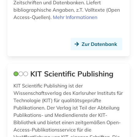
Zeitschriften und Datenbanken. Liefert
pumpentechnik (1)
bibliographische Angaben, z.T. Volltexte (Open
Access-Quellen).
Mehr Informationen
pädagogik (6)
quelle (2)
Zur Datenbank
raumfahrttechnik (1)
recherchetool (1)
recht (1)
KIT Scientific Publishing
rechtsvorschriften (1)
KIT Scientific Publishing ist der
Wissenschaftsverlag des Karlsruher Instituts für
rechtswissenschaft (1)
Technologie (KIT) für qualitätsgeprüfte
Publikationen. Der Verlag ist Teil der Abteilung
rechtswissenschaften (1)
Publikations- und Mediendienste der KIT-
retrodigitalisat (1)
Bibliothek und bietet einen zeitgemäßen Open-
Access-Publikationsservice für die
rohrleitungstechnik (1)