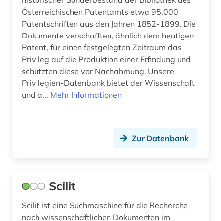
historischer Sonderbestand der Bibliothek des
patent (3)
Österreichischen Patentamts etwa 95.000
Patentschriften aus den Jahren 1852-1899. Die
patentdatenbank (1)
Dokumente verschafften, ähnlich dem heutigen
Patent, für einen festgelegten Zeitraum das
patente (2)
Privileg auf die Produktion einer Erfindung und
schützten diese vor Nachahmung. Unsere
pflanzen (1)
Privilegien-Datenbank bietet der Wissenschaft
pharmazie (11)
und a...
Mehr Informationen
philosophie (3)
physik (9)
Zur Datenbank
plaste (1)
plastik (1)
Scilit
plastwerkstoff (1)
Scilit ist eine Suchmaschine für die Recherche
politik (2)
nach wissenschaftlichen Dokumenten im