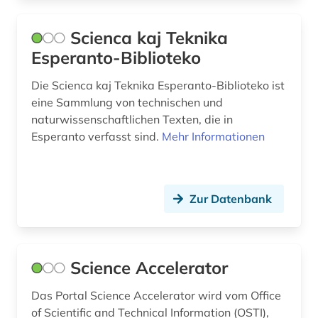
italienisch (1)
Scienca kaj Teknika
japanisch (1)
Esperanto-Biblioteko
katastrophe (1)
Die Scienca kaj Teknika Esperanto-Biblioteko ist
kerntechnik (1)
eine Sammlung von technischen und
naturwissenschaftlichen Texten, die in
klimatechnik (1)
Esperanto verfasst sind.
Mehr Informationen
klimaänderung (1)
kommunikationstechnik (1)
Zur Datenbank
konferenz (1)
kongress (1)
Science Accelerator
kongressbericht (2)
Das Portal Science Accelerator wird vom Office
konstruktion (2)
of Scientific and Technical Information (OSTI),