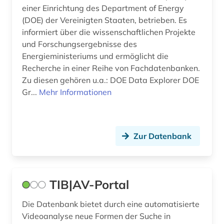
kraftfahrzeugtechnik (1)
einer Einrichtung des Department of Energy
(DOE) der Vereinigten Staaten, betrieben. Es
kroatien (1)
informiert über die wissenschaftlichen Projekte
und Forschungsergebnisse des
kultur (1)
Energieministeriums und ermöglicht die
Recherche in einer Reihe von Fachdatenbanken.
kulturgeschichte (1)
Zu diesen gehören u.a.: DOE Data Explorer DOE
kunst (4)
Gr...
Mehr Informationen
kunststoff (1)
künste (1)
Zur Datenbank
künstler (1)
labor (1)
TIB|AV-Portal
lagerstättenkunde (1)
Die Datenbank bietet durch eine automatisierte
landwirtschaft (2)
Videoanalyse neue Formen der Suche in