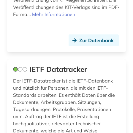
Veröffentlichung von KIT-eigenen Schriften. Die
Veröffentlichungen des KIT-Verlags sind im PDF-
russisch (1)
Forma...
Mehr Informationen
russland (1)
röntgen (1)
Zur Datenbank
slavistik (1)
slawistik (1)
IETF Datatracker
sozialwissenschaften (16)
Der IETF-Datatracker ist die IETF-Datenbank
spanisch (2)
und nützlich für Personen, die mit den IETF-
sprache (1)
Standards arbeiten. Es enthält Daten über die
Dokumente, Arbeitsgruppen, Sitzungen,
statistik (1)
Tagesordnungen, Protokolle, Präsentationen
uvm. Auftrag der IETF ist die Erstellung
steuerungs- und regelungstechnik (1)
hochqualitativer, relevanter technischer
Dokumente, welche die Art und Weise
strahlenschutz (1)