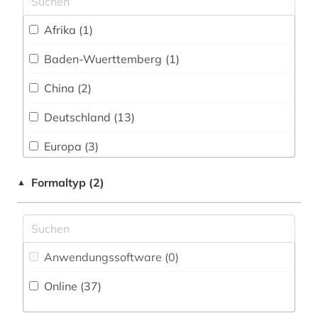
energieforschung (1)
Afrika (1)
energietechnik (3)
Baden-Wuerttemberg (1)
englisch (6)
China (2)
erziehung (2)
Deutschland (13)
europa (1)
Europa (3)
evaluation (2)
Frankreich (3)
Formaltyp (2)
▲
exponat (1)
Großbritannien (2)
fabrik (1)
Japan (1)
fachliteratur (1)
Anwendungssoftware (0
)
Kroatien (1)
fahrzeugtechnik (1)
Online (37
)
Oesterreich (2)
fallstudie (1)