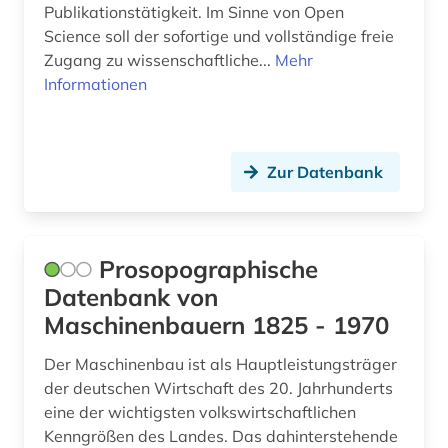
werkstofftechnik (1)
Publikationstätigkeit. Im Sinne von Open
Science soll der sofortige und vollständige freie
wirtschaft (3)
Zugang zu wissenschaftliche...
Mehr
wirtschaftsinformatik (1)
Informationen
wirtschaftswissenschaften (6)
wissenschaft (3)
Zur Datenbank
wissenschaftlich-technischer fortschritt (1)
wissenschaftliche literatur (2)
Prosopographische
wissenschaftsentwicklung (1)
Datenbank von
Maschinenbauern 1825 - 1970
wissenschaftsgeschichte (3)
Der Maschinenbau ist als Hauptleistungsträger
wärmetechnik (1)
der deutschen Wirtschaft des 20. Jahrhunderts
wörterbuch (24)
eine der wichtigsten volkswirtschaftlichen
Kenngrößen des Landes. Das dahinterstehende