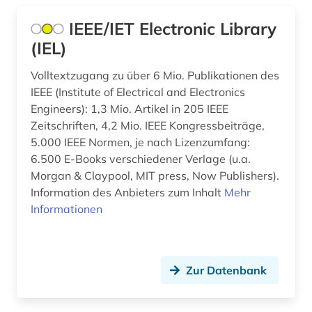
graphiker (1)
IEEE/IET Electronic Library
(IEL)
großbritannien (1)
Volltextzugang zu über 6 Mio. Publikationen des
haustechnik (1)
IEEE (Institute of Electrical and Electronics
hersteller (1)
Engineers): 1,3 Mio. Artikel in 205 IEEE
Zeitschriften, 4,2 Mio. IEEE Kongressbeiträge,
hochschulschrift (1)
5.000 IEEE Normen, je nach Lizenzumfang:
6.500 E-Books verschiedener Verlage (u.a.
hüttenindustrie (1)
Morgan & Claypool, MIT press, Now Publishers).
illustrator (1)
Information des Anbieters zum Inhalt
Mehr
Informationen
impact faktoren (1)
industrie (2)
Zur Datenbank
informatik (14)
informationstechnik (2)