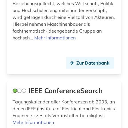
wörterbuch &lt (1)
Beziehungsgeflecht, welches Wirtschaft, Politik
und Hochschulen eng miteinander verknüpft,
zeitgeschichte (1)
wird getragen durch eine Vielzahl von Akteuren.
Hierbei nehmen Maschinenbauer als
zeitschrift (4)
fachthematisch-ideengebende Gruppe an
zeitschriftenaufsatz (4)
hochsch...
Mehr Informationen
zitatenanalyse (1)
zitation (1)
Zur Datenbank
zitierindex (1)
ökologie (2)
IEEE ConferenceSearch
österreich (1)
Tagungskalender aller Konferenzen ab 2003, an
denen IEEE (Institute of Electrical and Electronics
Engineers) z.B. als Veranstalter beteiligt ist.
Mehr Informationen