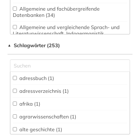
Allgemeine und fachübergreifende
Datenbanken (34)
Allgemeine und vergleichende Sprach- und
Literaturwissenschaft. Indogermanistik.
Außereuropäische Sprachen und Literaturen (1)
Schlagwörter (253)
▲
Anglistik. Amerikanistik (1)
Archäologie (2)
Architektur, Bauingenieur- und
adressbuch (1)
Vermessungswesen (24)
adressverzeichnis (1)
Biologie, Biotechnologie (41)
afrika (1)
Buch- und Bibliothekswesen,
Informationswissenschaft (1)
agrarwissenschaften (1)
Chemie und Pharmazie (33)
alte geschichte (1)