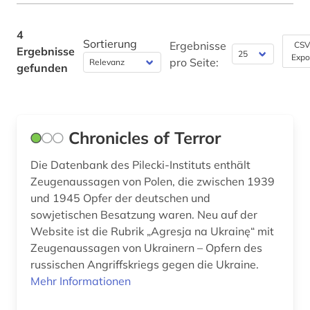
Technik (0)
4
Theologie und Religionswissenschaften (0)
Sortierung
Ergebnisse
CSV
Ergebnisse
Expo
pro Seite:
gefunden
Virtuelle Fachbibliotheken (0)
Werkstoffwissenschaften und
Fertigungstechnik (0)
Chronicles of Terror
Wirtschaftswissenschaften (0)
Wissenschaftskunde, Forschung, Hochschul-,
Die Datenbank des Pilecki-Instituts enthält
Museumswesen (0)
Zeugenaussagen von Polen, die zwischen 1939
und 1945 Opfer der deutschen und
sowjetischen Besatzung waren. Neu auf der
Website ist die Rubrik „Agresja na Ukrainę“ mit
Zeugenaussagen von Ukrainern – Opfern des
russischen Angriffskriegs gegen die Ukraine.
Mehr Informationen