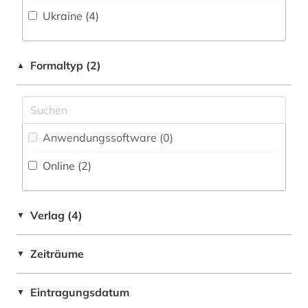
Ukraine (4)
Philosophie (0)
Physik (0)
Formaltyp (2)
▲
Politologie (1)
Psychologie (0)
Rechtswissenschaft (0)
Anwendungssoftware (0
)
Online (2
)
Romanistik (0)
Slavistik (0)
Verlag (4)
▼
Sondersammelgebiete an deutschen
Bibliotheken (0)
Zeiträume
▼
Soziologie (1)
Sport (0)
Eintragungsdatum
▼