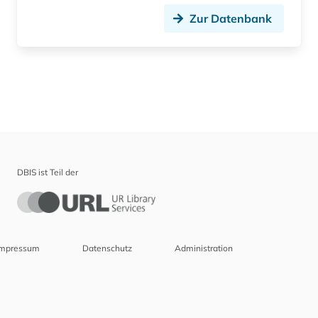
Zur Datenbank
DBIS ist Teil der
Impressum
Datenschutz
Administration