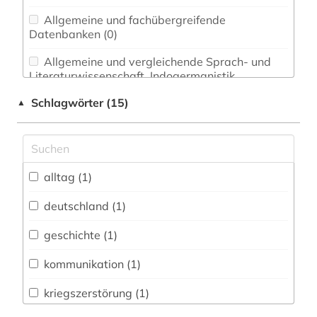
Allgemeine und fachübergreifende
Datenbanken (0)
Allgemeine und vergleichende Sprach- und
Literaturwissenschaft. Indogermanistik.
Außereuropäische Sprachen und Literaturen (0)
Schlagwörter (15)
▲
Anglistik. Amerikanistik (0)
Archäologie (0)
Architektur, Bauingenieur- und
alltag (1)
Vermessungswesen (0)
deutschland (1)
Biologie, Biotechnologie (0)
geschichte (1)
Buch- und Bibliothekswesen,
Informationswissenschaft (0)
kommunikation (1)
Chemie und Pharmazie (0)
kriegszerstörung (1)