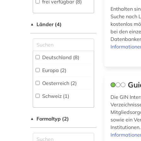
frei verfügbar (8)
(9
)
Enthalten sin
gefährlichkeit (1)
Geschichte (0)
Suche nach L
Faktendatenbank (6
)
gesetz (1)
Geschichte der
kostenlos mö
Länder (4)
▲
National-,
Pädagogik und des
bei den einze
Regionalbibliographie
Bildungswesens (0)
Datenbanken.
gesundheitsschädlicher
(0
)
Informatione
stoff (1)
Gesundheitswissenschaften
Portal (0
)
Deutschland (8)
gesundheitswesen
(0)
(1)
Sammlung Nicht-
Europa (2)
Textueller-Materialien
Informatik (0)
handbuch (3)
(0
)
Oesterreich (2)
Gui
Klassische
instandsetzung (1)
Volltextdatenbank
Philologie.
Schweiz (1)
Die GIN Inter
(18
)
Byzantinistik.
internationale
Verzeichnisse
Mittellateinische und
fernmelde-union (2)
Wörterbuch,
Neugriechische
Mitgliedsorg
Enzyklopädie,
Philologie. Neulatein (0)
Formaltyp (2)
▲
sowie ein Ver
kostenerstattung (1)
Nachschlagwerk (2
)
Institutionen
Kunstgeschichte (0)
Informatione
krankenhausarzt (1)
Zeitung (0
)