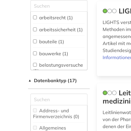
Allgemeine und
LIG
vergleichende Sprach-
und
arbeitsrecht (1)
Literaturwissenschaft.
LIGHTS verst
Indogermanistik.
Methoden im 
arbeitssicherheit (1)
Außereuropäische
angemessenen
Sprachen und
bauteile (1)
Artikel mit 
Literaturen (0)
Studiendesig
bauwerke (1)
Anglistik.
Informatione
Amerikanistik (0)
belastungsversuche
(1)
Archäologie (0)
Datenbanktyp (17)
▲
beton (1)
Architektur,
Lei
Bauingenieur- und
bewehrung (1)
Vermessungswesen (7)
medizini
chemie (6)
Biologie,
Address- und
Leitlinienwa
Biotechnologie (2)
Firmenverzeichnis (0
)
deutsche bahn ag
von der Pha
(1)
Buch- und
denen der Ein
Allgemeines