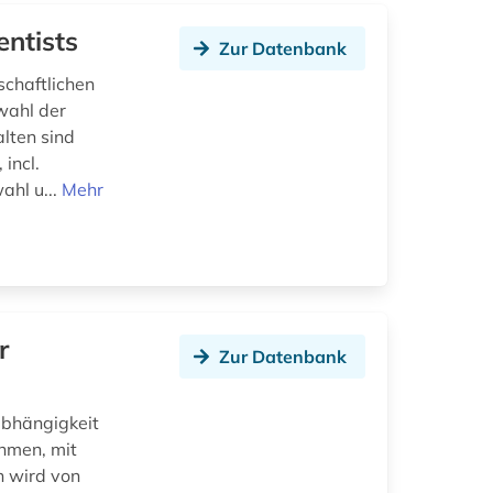
entists
Zur Datenbank
schaftlichen
wahl der
lten sind
incl.
ahl u...
Mehr
r
Zur Datenbank
abhängigkeit
hmen, mit
h wird von