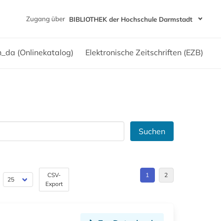
Zugang über
BIBLIOTHEK der Hochschule Darmstadt
h_da (Onlinekatalog)
Elektronische Zeitschriften (EZB)
Suchen
CSV-
1
2
Export