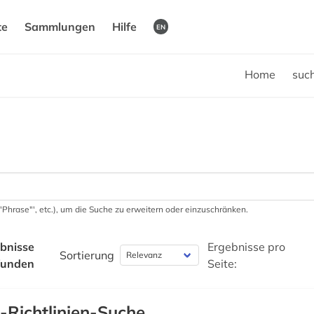
te
Sammlungen
Hilfe
EN
Home
suc
 '"Phrase"', etc.), um die Suche zu erweitern oder einzuschränken.
bnisse
Ergebnisse pro
Sortierung
funden
Seite:
-Richtlinien-Suche