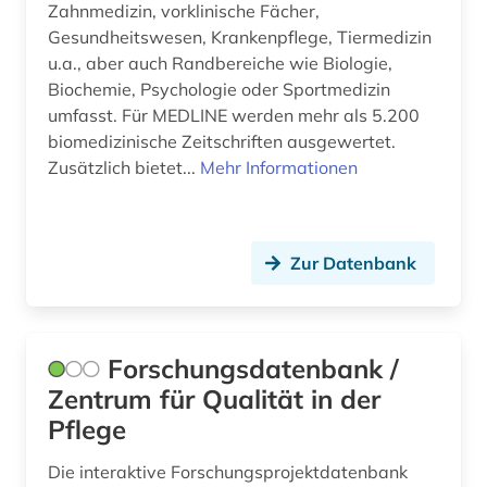
Zahnmedizin, vorklinische Fächer,
Technik (0)
Gesundheitswesen, Krankenpflege, Tiermedizin
Theologie und Religionswissenschaften (0)
u.a., aber auch Randbereiche wie Biologie,
Biochemie, Psychologie oder Sportmedizin
Virtuelle Fachbibliotheken (0)
umfasst. Für MEDLINE werden mehr als 5.200
biomedizinische Zeitschriften ausgewertet.
Werkstoffwissenschaften und
Zusätzlich bietet...
Mehr Informationen
Fertigungstechnik (0)
Wirtschaftswissenschaften (0)
Wissenschaftskunde, Forschung, Hochschul-,
Zur Datenbank
Museumswesen (0)
Forschungsdatenbank /
Zentrum für Qualität in der
Pflege
Die interaktive Forschungsprojektdatenbank