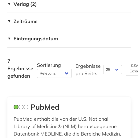
Verlag (2)
▼
Philosophie (0)
Zeiträume
▼
Physik (0)
Politologie (0)
Eintragungsdatum
▼
Psychologie (4)
7
Rechtswissenschaft (0)
Sortierung
Ergebnisse
CSV
Ergebnisse
Expo
pro Seite:
Romanistik (0)
gefunden
Slavistik (0)
Sondersammelgebiete an deutschen
Bibliotheken (0)
PubMed
Soziologie (0)
PubMed enthält die von der U.S. National
Library of Medicine® (NLM) herausgegebene
Sport (1)
Datenbank MEDLINE, die die Bereiche Medizin,