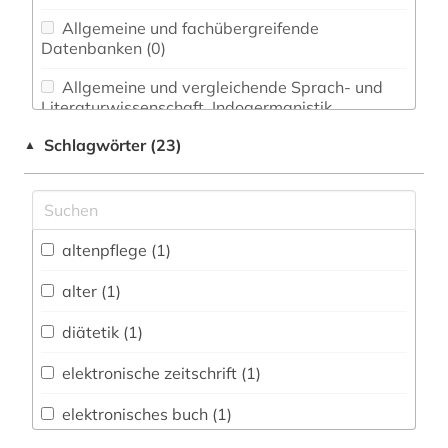
Allgemeine und fachübergreifende
Datenbanken (0)
Allgemeine und vergleichende Sprach- und
Literaturwissenschaft. Indogermanistik.
Außereuropäische Sprachen und Literaturen (0)
Schlagwörter (23)
▲
Anglistik. Amerikanistik (0)
Archäologie (0)
Architektur, Bauingenieur- und
altenpflege (1)
Vermessungswesen (0)
alter (1)
Biologie, Biotechnologie (1)
diätetik (1)
Buch- und Bibliothekswesen,
Informationswissenschaft (0)
elektronische zeitschrift (1)
Chemie und Pharmazie (1)
elektronisches buch (1)