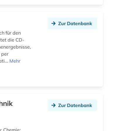
Zur Datenbank
ch für den
tet die CD-
henergebnisse,
 per
ti...
Mehr
hnik
Zur Datenbank
n; Chemie;