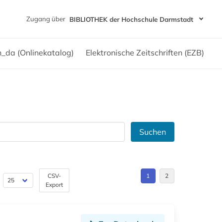
Zugang über
BIBLIOTHEK der Hochschule Darmstadt
h_da (Onlinekatalog)
Elektronische Zeitschriften (EZB)
Suchen
CSV-
1
2
Export