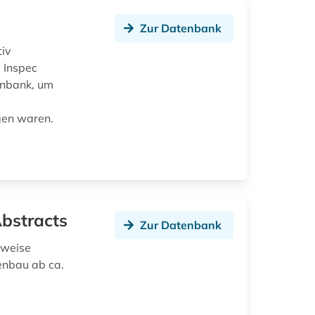
Zur Datenbank
tiv
d Inspec
enbank, um
gen waren.
Abstracts
Zur Datenbank
nweise
enbau ab ca.