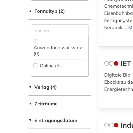
Chemotechni
Physik (6)
fertigungstechnik (4)
Formaltyp (2)
▲
Eisenbahnbau
Politologie (0)
forschung (2)
Fertigungste
Keramik ...
M
Psychologie (0)
forschungstrends (1)
Rechtswissenschaft
fügetechnik (2)
Anwendungssoftware
(0)
(0
)
geomechanik (1)
Romanistik (0)
IET
Online (5
)
geotechnik (1)
Slavistik (0)
Digitale Bibl
geschichte (1)
Ebooks zu de
Verlag (4)
▼
Energietechn
Sondersammelgebiete
hüttenindustrie (2)
an deutschen
Bibliotheken (2)
Zeiträume
industrie (1)
▼
Soziologie (0)
informatik (6)
Eintragungsdatum
▼
Ind
Sport (0)
informatik und