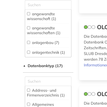
Allgemeine und
vergleichende Sprach-
und
angewandte
Literaturwissenschaft.
wissenschaft (1)
Indogermanistik.
OLC
Außereuropäische
angewandte
Sprachen und
wissenschaften (1)
Die Datenban
Literaturen (0)
Datenbank On
anlagenbau (7)
Anglistik.
Zeitschriften
Amerikanistik (0)
anlagentechnik (1)
SLUB Dresden
werden 78 Zei
Archäologie (0)
automatisierung (1)
Informatione
Datenbanktyp (17)
▲
Architektur,
Bauingenieur- und
automatisierungstechnik
Vermessungswesen (9)
(1)
Biologie,
Address- und
bau (1)
OLC
Biotechnologie (8)
Firmenverzeichnis (1
)
bauingenieurwesen
Buch- und
Die Datenban
Allgemeines
(2)