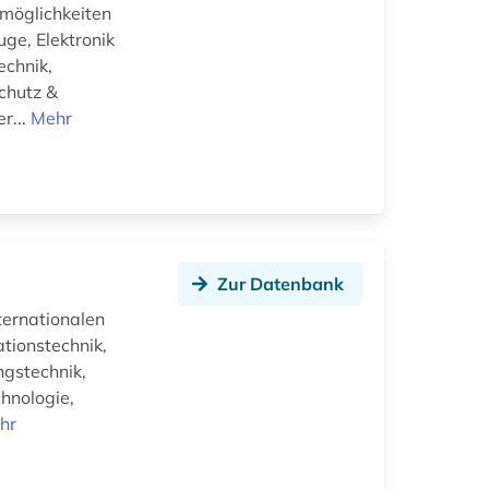
möglichkeiten
ge, Elektronik
echnik,
chutz &
r...
Mehr
Zur Datenbank
ternationalen
ationstechnik,
gstechnik,
hnologie,
hr