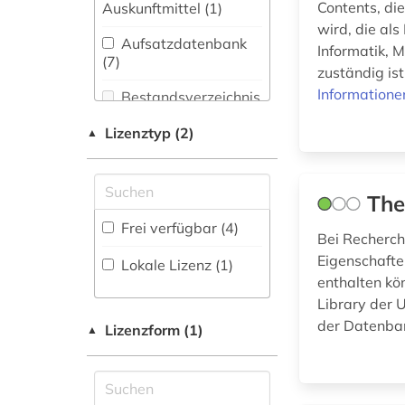
Bibliothekswesen,
Contents, di
Auskunftmittel (1
)
Informationswissenschaft
bergbau (4)
wird, die als
(0)
Aufsatzdatenbank
Informatik, 
(7
)
betriebsführung (2)
zuständig ist
Chemie und
Pharmazie (3)
Informatione
Bestandsverzeichnis
betriebsorganisation
(0
)
(2)
Elektrotechnik,
Lizenztyp (2)
▲
Elektronik,
Biographische
bibliografie (2)
Nachrichtentechnik (15)
Datenbank (1
)
bibliometrie (1)
Th
Energietechnik (10)
Buchhandelsverzeichnis
Frei verfügbar (4)
bildung (2)
Ethnologie (0)
Bei Recherch
(0
)
Eigenschafte
Lokale Lizenz (1)
bio- und geophysik
Disziplinäre
Geographie (0)
enthalten kö
(2)
Forschungsdatenrepositorien
Library der 
(0
)
Geowissenschaften
bioingenieurwesen
der Datenban
(1)
Lizenzform (1)
▲
(1)
Disziplinäre
Repositorien (0
Germanistik.
)
biologie (1)
Niederlandistik.
Fachbibliographie
Skandinavistik (0)