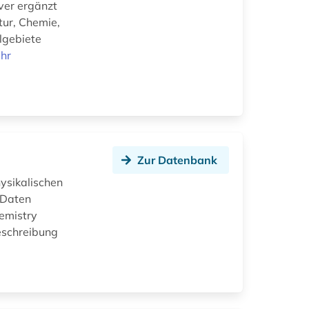
ver ergänzt
tur, Chemie,
lgebiete
hr
Zur Datenbank
ysikalischen
 Daten
emistry
Beschreibung