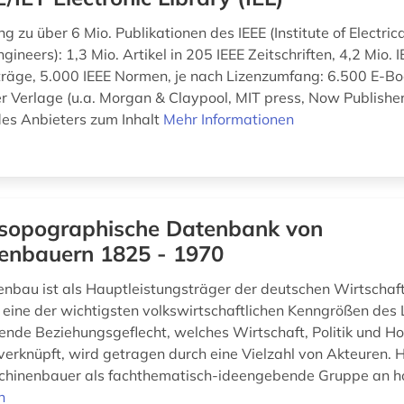
g zu über 6 Mio. Publikationen des IEEE (Institute of Electric
ngineers): 1,3 Mio. Artikel in 205 IEEE Zeitschriften, 4,2 Mio. 
räge, 5.000 IEEE Normen, je nach Lizenzumfang: 6.500 E-B
r Verlage (u.a. Morgan & Claypool, MIT press, Now Publisher
des Anbieters zum Inhalt
Mehr Informationen
sopographische Datenbank von
enbauern 1825 - 1970
nbau ist als Hauptleistungsträger der deutschen Wirtschaft
 eine der wichtigsten volkswirtschaftlichen Kenngrößen des
ende Beziehungsgeflecht, welches Wirtschaft, Politik und H
verknüpft, wird getragen durch eine Vielzahl von Akteuren. H
hinenbauer als fachthematisch-ideengebende Gruppe an ho
n