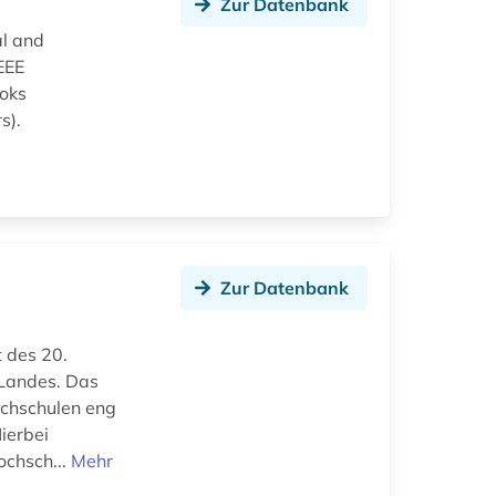
Zur Datenbank
al and
IEEE
ooks
s).
Zur Datenbank
 des 20.
 Landes. Das
ochschulen eng
ierbei
chsch...
Mehr