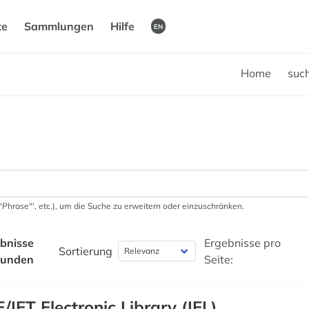
te
Sammlungen
Hilfe
EN
Home
suc
 '"Phrase"', etc.), um die Suche zu erweitern oder einzuschränken.
bnisse
Ergebnisse pro
Sortierung
funden
Seite:
E/IET Electronic Library (IEL)