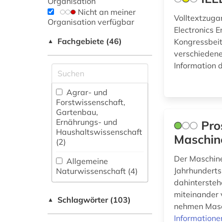
Organisation
Nicht an meiner
Volltextzugan
Organisation verfügbar
Electronics E
Fachgebiete (46)
Kongressbeit
▲
verschiedene
Information 
Agrar- und
Forstwissenschaft,
Gartenbau,
Ernährungs- und
Pro
Haushaltswissenschaft
Maschin
(2)
Der Maschine
Allgemeine
Jahrhunderts
Naturwissenschaft (4)
dahintersteh
Allgemeine und
miteinander 
Schlagwörter (103)
fachübergreifende
▲
nehmen Masc
Datenbanken (4)
Informatione