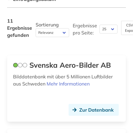
Technik (0)
Theologie und Religionswissenschaften (0)
11
Sortierung
Ergebnisse
CSV
Ergebnisse
Virtuelle Fachbibliotheken (0)
Expo
pro Seite:
gefunden
Werkstoffwissenschaften und
Fertigungstechnik (0)
Wirtschaftswissenschaften (0)
Svenska Aero-Bilder AB
Wissenschaftskunde, Forschung, Hochschul-,
Museumswesen (0)
Bilddatenbank mit über 5 Millionen Luftbilder
aus Schweden
Mehr Informationen
Zur Datenbank