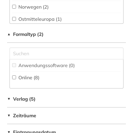
Norwegen (2)
Philosophie (0)
Ostmitteleuropa (1)
Physik (0)
Saarland (1)
Formaltyp (2)
▲
Politologie (0)
Schweden (1)
Psychologie (0)
USA (1)
Rechtswissenschaft (0)
Anwendungssoftware (0
)
Romanistik (0)
Online (8
)
Slavistik (0)
Sondersammelgebiete an deutschen
Verlag (5)
▼
Bibliotheken (0)
Soziologie (0)
Zeiträume
▼
Sport (0)
Eintragungsdatum
▼