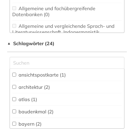
Allgemeine und fachübergreifende
Datenbanken (0)
Allgemeine und vergleichende Sprach- und
Literaturwissenschaft. Indogermanistik.
Außereuropäische Sprachen und Literaturen (0)
Schlagwörter (24)
▲
Anglistik. Amerikanistik (0)
Archäologie (2)
Architektur, Bauingenieur- und
ansichtspostkarte (1)
Vermessungswesen (2)
architektur (2)
Biologie, Biotechnologie (0)
atlas (1)
Buch- und Bibliothekswesen,
Informationswissenschaft (0)
baudenkmal (2)
Chemie und Pharmazie (0)
bayern (2)