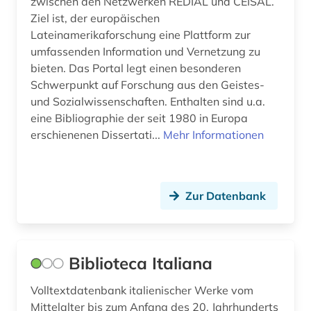
zwischen den Netzwerken REDIAL und CEISAL.
iberische halbinsel (1)
Ziel ist, der europäischen
Lateinamerikaforschung eine Plattform zur
iberoromanisch (1)
umfassenden Information und Vernetzung zu
iberoromanistik (33)
bieten. Das Portal legt einen besonderen
Schwerpunkt auf Forschung aus den Geistes-
il decamerone (1)
und Sozialwissenschaften. Enthalten sind u.a.
eine Bibliographie der seit 1980 in Europa
indigenes volk (1)
erschienenen Dissertati...
Mehr Informationen
indoarische sprachen (1)
informationswissenschaft (1)
Zur Datenbank
interdisziplinarität (1)
iran (1)
Biblioteca Italiana
iranistik (1)
Volltextdatenbank italienischer Werke vom
irland / literatur / irisch (1)
Mittelalter bis zum Anfang des 20. Jahrhunderts