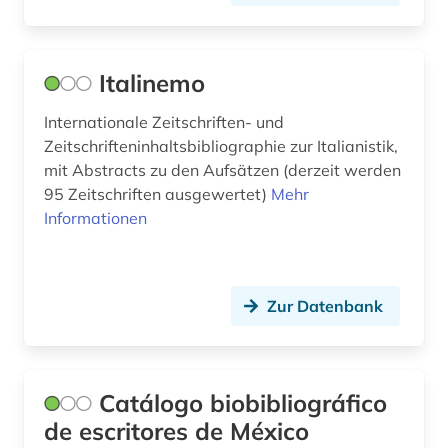
lyrik (2)
ländername (1)
Italinemo
maghreb (1)
Internationale Zeitschriften- und
Zeitschrifteninhaltsbibliographie zur Italianistik,
mathe (1)
mit Abstracts zu den Aufsätzen (derzeit werden
medienwissenschaft (33)
95 Zeitschriften ausgewertet)
Mehr
Informationen
medizin (1)
mediävistik (1)
Zur Datenbank
mersch (1)
mexiko (3)
migrationsstudien (1)
Catálogo biobibliográfico
de escritores de México
militärgeschichte (1)