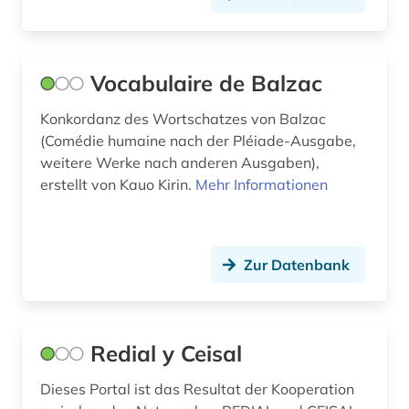
geschichte 1870-2019 (2)
geschichte <1801-1900> (1)
Vocabulaire de Balzac
geschichtswissenschaft (1)
giovanni (1)
Konkordanz des Wortschatzes von Balzac
(Comédie humaine nach der Pléiade-Ausgabe,
griechisch (1)
weitere Werke nach anderen Ausgaben),
erstellt von Kauo Kirin.
Mehr Informationen
großbritannien (1)
handschrift (2)
Zur Datenbank
hispanistik (38)
hochschulschrift (1)
honoré de (1)
Redial y Ceisal
humanismus (1)
Dieses Portal ist das Resultat der Kooperation