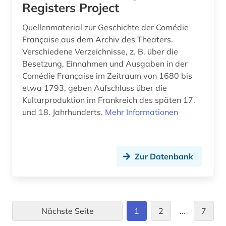
zeitschriftenaufsatz (1)
Registers Project
zeitung (4)
Quellenmaterial zur Geschichte der Comédie
Française aus dem Archiv des Theaters.
zentralasien (1)
Verschiedene Verzeichnisse, z. B. über die
Besetzung, Einnahmen und Ausgaben in der
álvaro de campos (1)
Comédie Française im Zeitraum von 1680 bis
ökologie (1)
etwa 1793, geben Aufschluss über die
Kulturproduktion im Frankreich des späten 17.
übersetzungswissenschaft (3)
und 18. Jahrhunderts.
Mehr Informationen
Zur Datenbank
Nächste Seite
1
2
…
7