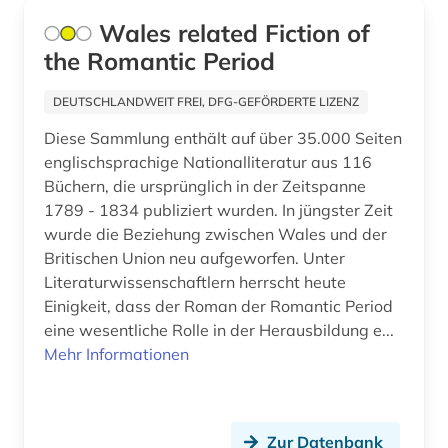
geisteswissenschaften (7)
Wales related Fiction of
gender (1)
the Romantic Period
geologie (1)
DEUTSCHLANDWEIT FREI, DFG-GEFÖRDERTE LIZENZ
geowissenschaften (1)
Diese Sammlung enthält auf über 35.000 Seiten
englischsprachige Nationalliteratur aus 116
germanistik (7)
Büchern, die ursprünglich in der Zeitspanne
geschichte (22)
1789 - 1834 publiziert wurden. In jüngster Zeit
wurde die Beziehung zwischen Wales und der
geschichte &lt;1550-1921&gt; (1)
Britischen Union neu aufgeworfen. Unter
Literaturwissenschaftlern herrscht heute
geschichte 1751-1772 (1)
Einigkeit, dass der Roman der Romantic Period
eine wesentliche Rolle in der Herausbildung e...
geschichte 1789-1960 (1)
Mehr Informationen
geschichte 1800-1900 (1)
geschichte 1807-1929 (1)
Zur Datenbank