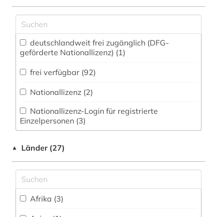
bibliografin (1)
Zugriff vor Ort
Technik (5)
bibliographie (17)
Theologie und Religionswissenschaften (10)
deutschlandweit frei zugänglich (DFG-
bibliothek (1)
Virtuelle Fachbibliotheken (0)
geförderte Nationallizenz) (1)
bibliotheken (1)
Werkstoffwissenschaften und
frei verfügbar (92)
Fertigungstechnik (0)
bibliothekswesen (1)
Nationallizenz (2)
Wirtschaftswissenschaften (6)
biografie (6)
Nationallizenz-Login für registrierte
Wissenschaftskunde, Forschung, Hochschul-,
Einzelpersonen (3)
biographie (7)
Museumswesen (0)
biologie (1)
Länder (27)
▲
boccaccio (1)
botanik (1)
Afrika (3)
brief (1)