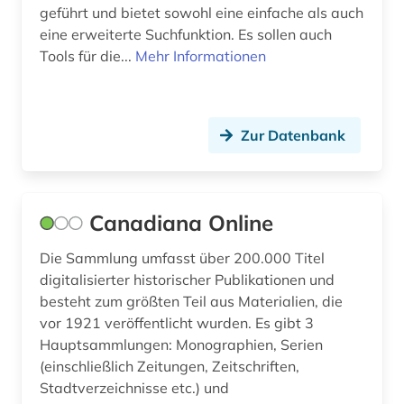
geführt und bietet sowohl eine einfache als auch
museum (1)
eine erweiterte Suchfunktion. Es sollen auch
Tools für die...
Mehr Informationen
musik (3)
musikwissenschaft (3)
märchen (1)
Zur Datenbank
nachschlagewerk (1)
naher osten (3)
Canadiana Online
nationalbibliografie (3)
Die Sammlung umfasst über 200.000 Titel
digitalisierter historischer Publikationen und
naturwissenschaft (2)
besteht zum größten Teil aus Materialien, die
naturwissenschaft und technik
vor 1921 veröffentlicht wurden. Es gibt 3
&lt;unterrichtsfach&gt; (1)
Hauptsammlungen: Monographien, Serien
(einschließlich Zeitungen, Zeitschriften,
naturwissenschaften (4)
Stadtverzeichnisse etc.) und