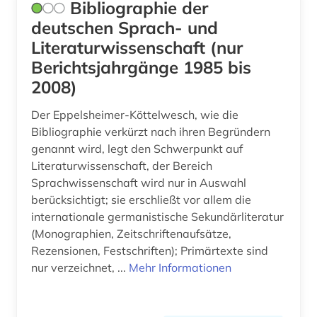
Bibliographie der
psychologie (4)
deutschen Sprach- und
pädagogik (5)
Literaturwissenschaft (nur
Berichtsjahrgänge 1985 bis
quelle (14)
2008)
race (1)
Der Eppelsheimer-Köttelwesch, wie die
recht (1)
Bibliographie verkürzt nach ihren Begründern
genannt wird, legt den Schwerpunkt auf
rechtswissenschaft (1)
Literaturwissenschaft, der Bereich
religion (1)
Sprachwissenschaft wird nur in Auswahl
berücksichtigt; sie erschließt vor allem die
religionswissenschaft (1)
internationale germanistische Sekundärliteratur
(Monographien, Zeitschriftenaufsätze,
renzension (1)
Rezensionen, Festschriften); Primärtexte sind
nur verzeichnet, ...
Mehr Informationen
rezension (1)
ricardo reis (1)