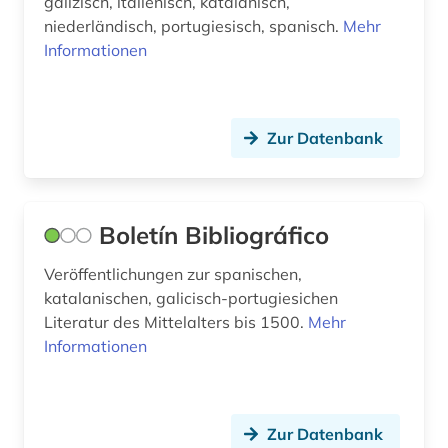
galizisch, italienisch, katalanisch,
librettist (1)
niederländisch, portugiesisch, spanisch.
Mehr
Informationen
linguistik (15)
literarische zeitschrift (1)
Zur Datenbank
literatur (27)
literaturgeschichte (3)
literaturtheorie (1)
Boletín Bibliográfico
literaturwissenschaft (165)
Veröffentlichungen zur spanischen,
katalanischen, galicisch-portugiesichen
lothringen (1)
Literatur des Mittelalters bis 1500.
Mehr
Informationen
lusitanistik (17)
luxemburg (1)
luxemburger literaturarchiv (1)
Zur Datenbank