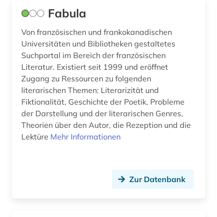
Fabula
tonträger (1)
Von französischen und frankokanadischen
translationswissenschaft (1)
Universitäten und Bibliotheken gestaltetes
troubadourlyrik (1)
Suchportal im Bereich der französischen
Literatur. Existiert seit 1999 und eröffnet
tschechisch (1)
Zugang zu Ressourcen zu folgenden
literarischen Themen: Literarizität und
usa (1)
Fiktionalität, Geschichte der Poetik, Probleme
vega, lope de | schriftsteller; dramatiker;
der Darstellung und der literarischen Genres,
librettist; dramatiker (1)
Theorien über den Autor, die Rezeption und die
Lektüre
Mehr Informationen
verbundkatalog (1)
verlag (1)
Zur Datenbank
vogesen (1)
volksliteratur (2)