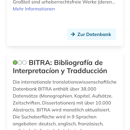
Großteil sind urheberrechtsfreie Werke (deren...
kultur (5)
Mehr Informationen
kulturtheorie (1)
kulturwissenschaften (54)
Zur Datenbank
kunst (3)
kunstgeschichte (2)
BITRA: Bibliografía de
landeskunde (31)
Interpretacíon y Tradducción
latein (1)
Die internationale translationswissenschaftliche
lateinamerika (8)
Datenbank BITRA enthält über 38.000
Datensätze (Monographien, Kapitel, Aufsätze,
lateinamerikaforschung (1)
Zeitschriften, Dissertationen) mit über 10.000
Abstracts. BITRA wird monatlich aktualisiert.
lehrbuch (2)
Die Suchoberfläche wird in 9 Sprachen
angeboten: deutsch, englisch, französisch,
lexikon (2)