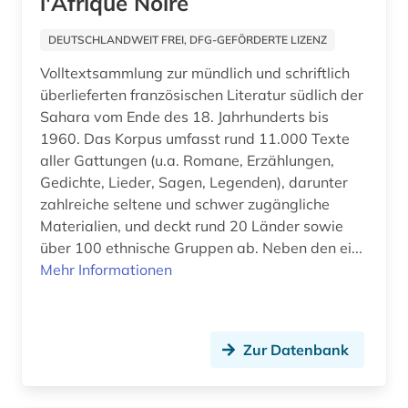
l'Afrique Noire
film (1)
filmwissenschaft (1)
DEUTSCHLANDWEIT FREI, DFG-GEFÖRDERTE LIZENZ
Volltextsammlung zur mündlich und schriftlich
forstwissenschaft (1)
überlieferten französischen Literatur südlich der
forum (1)
Sahara vom Ende des 18. Jahrhunderts bis
1960. Das Korpus umfasst rund 11.000 Texte
frankophonie (1)
aller Gattungen (u.a. Romane, Erzählungen,
Gedichte, Lieder, Sagen, Legenden), darunter
frankreich (9)
zahlreiche seltene und schwer zugängliche
französisch (8)
Materialien, und deckt rund 20 Länder sowie
über 100 ethnische Gruppen ab. Neben den ei...
frauenforschung (1)
Mehr Informationen
friesisch (1)
galicien (2)
Zur Datenbank
galloromanistik (37)