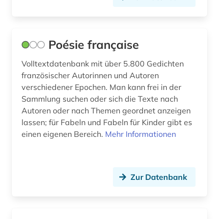
petrarca, francesco | schriftsteller;
geschichtsschreiber; lyriker; philosoph; humanist;
librettist (1)
Poésie française
philologie (1)
Volltextdatenbank mit über 5.800 Gedichten
philosophie (4)
französischer Autorinnen und Autoren
physik (1)
verschiedener Epochen. Man kann frei in der
Sammlung suchen oder sich die Texte nach
politik (2)
Autoren oder nach Themen geordnet anzeigen
lassen; für Fabeln und Fabeln für Kinder gibt es
politologie (1)
einen eigenen Bereich.
Mehr Informationen
polnisch (3)
portugal (5)
Zur Datenbank
portugiesisch (2)
postkoloniale studien (1)