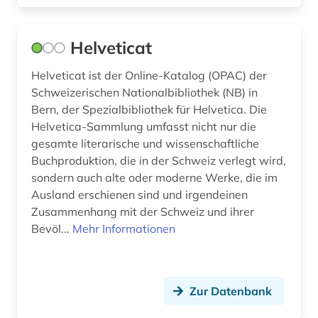
sklaverei (1)
slavistik (1)
Helveticat
sozialarbeit (1)
Helveticat ist der Online-Katalog (OPAC) der
Schweizerischen Nationalbibliothek (NB) in
sozialwissenschaften (9)
Bern, der Spezialbibliothek für Helvetica. Die
Helvetica-Sammlung umfasst nicht nur die
soziologie (1)
gesamte literarische und wissenschaftliche
spanien (15)
Buchproduktion, die in der Schweiz verlegt wird,
sondern auch alte oder moderne Werke, die im
spanisch (4)
Ausland erschienen sind und irgendeinen
Zusammenhang mit der Schweiz und ihrer
sprache (4)
Bevöl...
Mehr Informationen
sprachpraxis (6)
sprachwissenschaft (32)
Zur Datenbank
sprachwissenschaften (2)