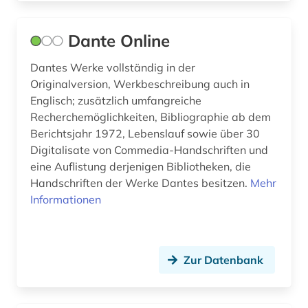
studien des 18. jahrhunderts (1)
Dante Online
subsaharisches afrika (1)
Dantes Werke vollständig in der
südasien (1)
Originalversion, Werkbeschreibung auch in
taiwan (1)
Englisch; zusätzlich umfangreiche
Recherchemöglichkeiten, Bibliographie ab dem
technik (1)
Berichtsjahr 1972, Lebenslauf sowie über 30
Digitalisate von Commedia-Handschriften und
terminologie (1)
eine Auflistung derjenigen Bibliotheken, die
Handschriften der Werke Dantes besitzen.
Mehr
textkorpus (1)
Informationen
textsammlung (1)
theater (1)
Zur Datenbank
theaterwissenschaft (5)
theologie (1)