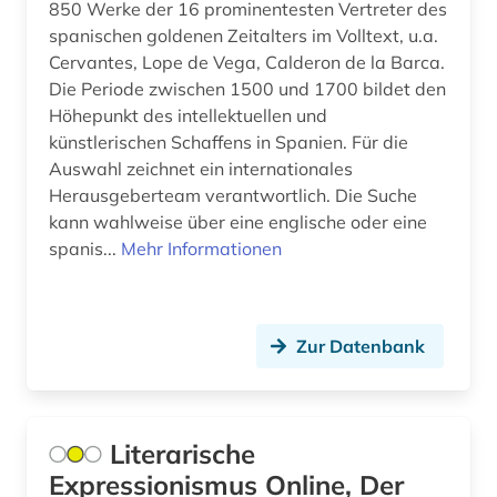
850 Werke der 16 prominentesten Vertreter des
Schweiz (3)
drama (4)
spanischen goldenen Zeitalters im Volltext, u.a.
Spanien (20)
Cervantes, Lope de Vega, Calderon de la Barca.
druckwerk (3)
Die Periode zwischen 1500 und 1700 bildet den
Suedamerika (9)
ecocriticism (1)
Höhepunkt des intellektuellen und
künstlerischen Schaffens in Spanien. Für die
Suedasien (1)
elektronische bibliothek (1)
Auswahl zeichnet ein internationales
Herausgeberteam verantwortlich. Die Suche
elektronische ressource (1)
kann wahlweise über eine englische oder eine
elektronische zeitschrift (2)
spanis...
Mehr Informationen
elektronisches buch (25)
elektronisches publizieren (1)
Zur Datenbank
elektronsiches buch (1)
england (1)
Literarische
englisch (4)
Expressionismus Online, Der