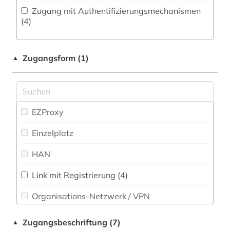
balkanromanistik (4)
Zugang mit Authentifizierungsmechanismen
Philosophie (10)
(4)
balzac (1)
Physik (1)
baskenland (1)
Zugangsform (1)
▲
Politologie (8)
behinderung (1)
Psychologie (6)
bern (1)
Rechtswissenschaft (3)
bestandserhaltung (1)
EZProxy
Romanistik (100)
betriebswirtschaftslehre (2)
Einzelplatz
Slavistik (19)
bibel (1)
HAN
Sondersammelgebiete an deutschen
bibiografie 1472-1700 (1)
Bibliotheken (3)
Link mit Registrierung (4)
bibliografie (22)
Organisations-Netzwerk / VPN
Soziologie (12)
bibliografie 1945-1990 (1)
Shibboleth
Sport (3)
Zugangsbeschriftung (7)
▲