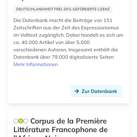
enzyklopädie (3)
DEUTSCHLANDWEIT FREI, DFG-GEFÖRDERTE LIZENZ
europa (1)
Die Datenbank macht die Beiträge von 151
Zeitschriften aus der Zeit des Expressionismus
expressionismus (2)
im Volltext zugänglich. Dabei handelt es sich um
ca. 40.000 Artikel von über 5.000
fachdidaktik (15)
verschiedenen Autoren. Insgesamt enthält die
fachinformationsdienst (1)
Datenbank über 79.000 digitalisierte Seiten
Mehr Informationen
fachinformationsdienst allgemeine und
vergleichende literaturwissenschaft (1)
fachportal (2)
Zur Datenbank
fernando pessoa (1)
fid nahost-, nordafrika- und islamstudien (2)
Corpus de la Première
fid romanistik (1)
Littérature Francophone de