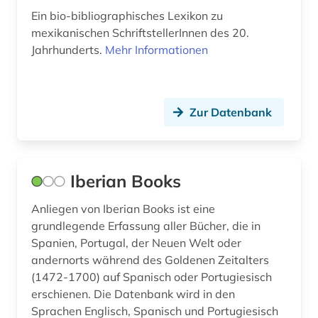
Ein bio-bibliographisches Lexikon zu
mittelalter (2)
mexikanischen SchriftstellerInnen des 20.
mittelalterstudien (1)
Jahrhunderts.
Mehr Informationen
mittelamerika (1)
mittelasien (1)
Zur Datenbank
mitteleuropa (1)
mla international bibliography of books and
articles on the modern languages and literatures
Iberian Books
(1)
Anliegen von Iberian Books ist eine
mode (1)
grundlegende Erfassung aller Bücher, die in
Spanien, Portugal, der Neuen Welt oder
mongolei (1)
andernorts während des Goldenen Zeitalters
(1472-1700) auf Spanisch oder Portugiesisch
mongolisch (2)
erschienen. Die Datenbank wird in den
mongolistik (1)
Sprachen Englisch, Spanisch und Portugiesisch