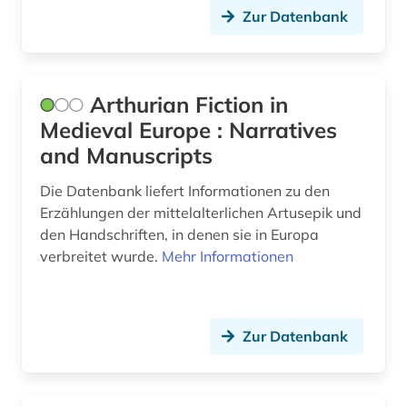
robbe-grillet (1)
Zur Datenbank
roman (1)
romania (1)
Arthurian Fiction in
romanische philologie (1)
Medieval Europe : Narratives
and Manuscripts
romanische sprachen (1)
Die Datenbank liefert Informationen zu den
romanische sprachen und literaturen (1)
Erzählungen der mittelalterlichen Artusepik und
den Handschriften, in denen sie in Europa
romanistik (11)
verbreitet wurde.
Mehr Informationen
romantik (1)
russisch (2)
Zur Datenbank
rätoromanisch (3)
sage (1)