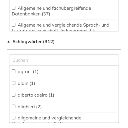
Allgemeine und fachübergreifende
Datenbanken (37)
Allgemeine und vergleichende Sprach- und
Literaturwissenschaft. Indogermanistik.
Außereuropäische Sprachen und Literaturen (66)
Schlagwörter (312)
▲
Anglistik. Amerikanistik (37)
Archäologie (3)
Architektur, Bauingenieur- und
agrar- (1)
Vermessungswesen (2)
alain (1)
Biologie, Biotechnologie (3)
alberto caeiro (1)
Buch- und Bibliothekswesen,
Informationswissenschaft (4)
alighieri (2)
Chemie und Pharmazie (2)
allgemeine und vergleichende
literaturwissenschaft (1)