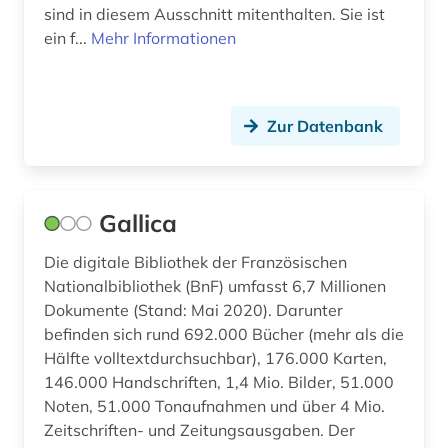
sind in diesem Ausschnitt mitenthalten. Sie ist
katalog (1)
ein f...
Mehr Informationen
katalonien (1)
kinderliteratur (1)
Zur Datenbank
kino (1)
klassische philologie (2)
Gallica
kommentar (2)
kommunikationswissenschaft (3)
Die digitale Bibliothek der Französischen
Nationalbibliothek (BnF) umfasst 6,7 Millionen
komparatistik (1)
Dokumente (Stand: Mai 2020). Darunter
befinden sich rund 692.000 Bücher (mehr als die
komponist (1)
Hälfte volltextdurchsuchbar), 176.000 Karten,
146.000 Handschriften, 1,4 Mio. Bilder, 51.000
konkordanz (1)
Noten, 51.000 Tonaufnahmen und über 4 Mio.
kritische ausgabe (1)
Zeitschriften- und Zeitungsausgaben. Der