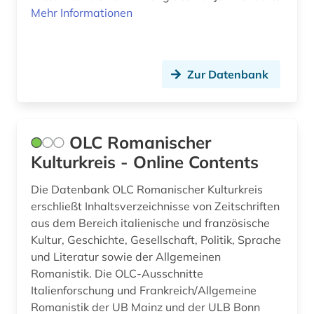
islam (1)
Mehr Informationen
islamwissenschaft (1)
italia (1)
Zur Datenbank
italianistik (29)
italien (7)
OLC Romanischer
italienisch (5)
Kulturkreis - Online Contents
jiddisch (1)
Die Datenbank OLC Romanischer Kulturkreis
erschließt Inhaltsverzeichnisse von Zeitschriften
jugendliteratur (1)
aus dem Bereich italienische und französische
jüdische studien (1)
Kultur, Geschichte, Gesellschaft, Politik, Sprache
und Literatur sowie der Allgemeinen
kanada (2)
Romanistik. Die OLC-Ausschnitte
Italienforschung und Frankreich/Allgemeine
katalanien (1)
Romanistik der UB Mainz und der ULB Bonn