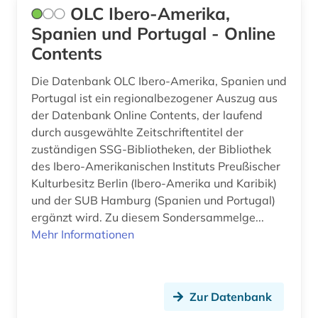
OLC Ibero-Amerika,
schriftsteller (15)
Spanien und Portugal - Online
schriftstellerin (1)
Contents
schwarzafrika (1)
Die Datenbank OLC Ibero-Amerika, Spanien und
Portugal ist ein regionalbezogener Auszug aus
schweiz (3)
der Datenbank Online Contents, der laufend
schweizerische nationalbibliothek (1)
durch ausgewählte Zeitschriftentitel der
zuständigen SSG-Bibliotheken, der Bibliothek
science-fiction-studien (1)
des Ibero-Amerikanischen Instituts Preußischer
Kulturbesitz Berlin (Ibero-Amerika und Karibik)
shakespeare (2)
und der SUB Hamburg (Spanien und Portugal)
sibirien (1)
ergänzt wird. Zu diesem Sondersammelge...
Mehr Informationen
siglo de oro (2)
sinologie (2)
Zur Datenbank
skandinavistik (1)