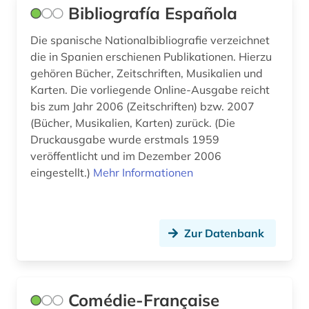
volltext (2)
Bibliografía Española
wales (1)
Die spanische Nationalbibliografie verzeichnet
die in Spanien erschienen Publikationen. Hierzu
werke (2)
gehören Bücher, Zeitschriften, Musikalien und
westfriesisch (1)
Karten. Die vorliegende Online-Ausgabe reicht
bis zum Jahr 2006 (Zeitschriften) bzw. 2007
wirtschaft (1)
(Bücher, Musikalien, Karten) zurück. (Die
Druckausgabe wurde erstmals 1959
wirtschaftswissenschaften (4)
veröffentlicht und im Dezember 2006
eingestellt.)
Mehr Informationen
wörterbuch (12)
xinjiang (1)
zarzuela (1)
Zur Datenbank
zeitschrift (6)
zeitschriften (2)
Comédie-Française