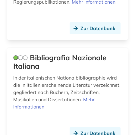
Regierungspublikationen.
Mehr Informationen
naval kishore press (1)
niederlandistik (1)
niederländisch (1)
Zur Datenbank
nordafrika (2)
online-ressource (2)
Bibliografia Nazionale
oper (1)
Italiana
orientalistik (2)
In der italienischen Nationalbibliographie wird
die in Italien erscheinende Literatur verzeichnet,
ortsname (2)
gegliedert nach Büchern, Zeitschriften,
Musikalien und Dissertationen.
Mehr
paris (1)
Informationen
persien (1)
persisch (1)
Zur Datenbank