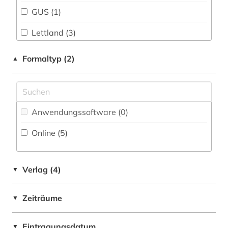
GUS (1)
Philosophie (1)
Lettland (3)
Physik (0)
Litauen (5)
Formaltyp (2)
▲
Politologie (2)
Moldawien (1)
Psychologie (0)
Osteuropa (1)
Rechtswissenschaft (1)
Anwendungssoftware (0
)
Polen (1)
Romanistik (0)
Online (5
)
Russland, Sowjetunion (1)
Slavistik (1)
Ukraine (2)
Sondersammelgebiete an deutschen
Verlag (4)
▼
Bibliotheken (1)
Soziologie (0)
Zeiträume
▼
Sport (0)
Eintragungsdatum
▼