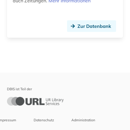
auch Zeitungen.
Mehr Informationen
Zur Datenbank
DBIS ist Teil der
Impressum
Datenschutz
Administration