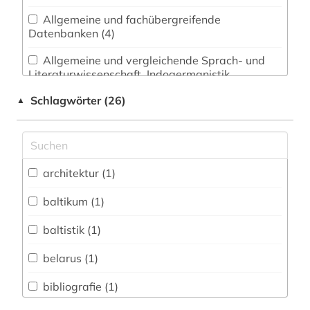
Allgemeine und fachübergreifende
Datenbanken (4)
Allgemeine und vergleichende Sprach- und
Literaturwissenschaft. Indogermanistik.
Außereuropäische Sprachen und Literaturen (1)
Schlagwörter (26)
▲
Anglistik. Amerikanistik (0)
Archäologie (0)
Architektur, Bauingenieur- und
architektur (1)
Vermessungswesen (1)
baltikum (1)
Biologie, Biotechnologie (0)
baltistik (1)
Buch- und Bibliothekswesen,
Informationswissenschaft (0)
belarus (1)
Chemie und Pharmazie (0)
bibliografie (1)