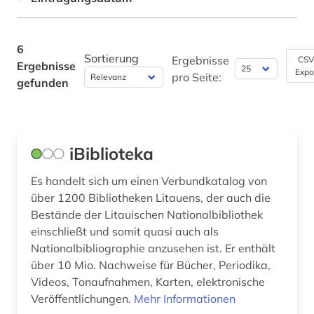
Technik (0)
Theologie und Religionswissenschaften (0)
6
Sortierung
Ergebnisse
CSV
Ergebnisse
Virtuelle Fachbibliotheken (0)
Expo
pro Seite:
gefunden
Werkstoffwissenschaften und
Fertigungstechnik (0)
Wirtschaftswissenschaften (0)
iBiblioteka
Wissenschaftskunde, Forschung, Hochschul-,
Museumswesen (0)
Es handelt sich um einen Verbundkatalog von
über 1200 Bibliotheken Litauens, der auch die
Bestände der Litauischen Nationalbibliothek
einschließt und somit quasi auch als
Nationalbibliographie anzusehen ist. Er enthält
über 10 Mio. Nachweise für Bücher, Periodika,
Videos, Tonaufnahmen, Karten, elektronische
Veröffentlichungen.
Mehr Informationen