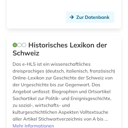
naturwissenschaft (1)
Zur Datenbank
neurologie (1)
neurowissenschaften (3)
Historisches Lexikon der
nichtchristliche religion (1)
Schweiz
nordfriesland (1)
Das e-HLS ist ein wissenschaftliches
organist (1)
dreisprachiges (deutsch, italienisch, französisch)
Online-Lexikon zur Geschichte der Schweiz von
orgelbauer (1)
der Urgeschichte bis zur Gegenwart. Das
Angebot umfasst: Biographien und Ortsartikel
orgelkomponist (1)
Sachartikel zur Politik- und Ereignisgeschichte,
pharmazie (5)
zu sozial-, wirtschafts- und
kulturgeschichtlichen Aspekten Volltextsuche
physik (2)
aller Artikel Stichwortverzeichnis von A bis ...
Mehr Informationen
polen (1)