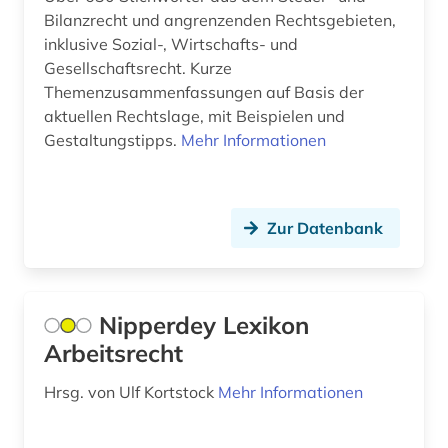
Bilanzrecht und angrenzenden Rechtsgebieten,
geschichte <1150 (1)
Thueringen (1)
inklusive Sozial-, Wirtschafts- und
gesundheitsmarkt (1)
Gesellschaftsrecht. Kurze
Tschechische Republik (2)
Themenzusammenfassungen auf Basis der
gesundheitswesen in deutschland (1)
aktuellen Rechtslage, mit Beispielen und
Tuerkei (1)
Gestaltungstipps.
Mehr Informationen
hermeneutik (1)
USA (1)
hirnforschung (1)
Ungarn (2)
hispanistik (3)
Zur Datenbank
hormon (2)
hydrologie (1)
Nipperdey Lexikon
Arbeitsrecht
iberoromanistik (2)
ikonographie (1)
Hrsg. von Ulf Kortstock
Mehr Informationen
indien (1)