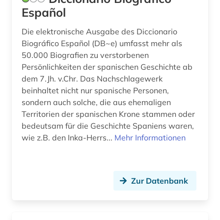
schüler (1)
Español
soziales sicherungssistem (1)
Die elektronische Ausgabe des Diccionario
spanien (3)
Biográfico Español (DB~e) umfasst mehr als
50.000 Biografien zu verstorbenen
sprachwissenschaft (4)
Persönlichkeiten der spanischen Geschichte ab
dem 7.Jh. v.Chr. Das Nachschlagewerk
stadtarchiv (1)
beinhaltet nicht nur spanische Personen,
sondern auch solche, die aus ehemaligen
statistik (1)
Territorien der spanischen Krone stammen oder
steuerrecht (1)
bedeutsam für die Geschichte Spaniens waren,
wie z.B. den Inka-Herrs...
Mehr Informationen
stoff (1)
synonyme (1)
Zur Datenbank
technik (1)
technologie (1)