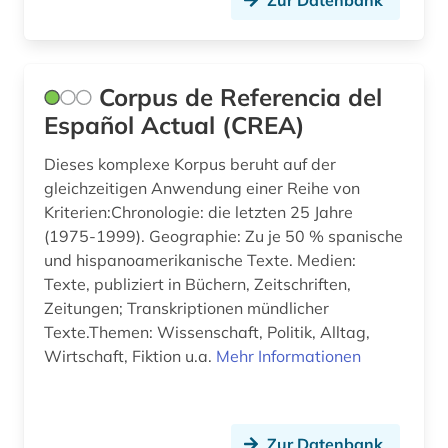
Zur Datenbank
korpus (1)
korpus (3)
Corpus de Referencia del
kostenrechnung (1)
Español Actual (CREA)
kultur (1)
Dieses komplexe Korpus beruht auf der
gleichzeitigen Anwendung einer Reihe von
kulturwissenschaften (1)
Kriterien:Chronologie: die letzten 25 Jahre
kunst (6)
(1975-1999). Geographie: Zu je 50 % spanische
und hispanoamerikanische Texte. Medien:
kunstgeschichte (3)
Texte, publiziert in Büchern, Zeitschriften,
Zeitungen; Transkriptionen mündlicher
künste (1)
Texte.Themen: Wissenschaft, Politik, Alltag,
Wirtschaft, Fiktion u.a.
künstler (1)
Mehr Informationen
künstlerdatenbank (1)
künstlerin (1)
Zur Datenbank