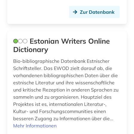
medienwissenschaft (1)
Zur Datenbank
medizin (2)
mensch (1)
Estonian Writers Online
menschheit (2)
Dictionary
mersch (1)
Bio-bibliographische Datenbank Estnischer
Schriftsteller. Das EWOD zielt darauf ab, die
mode (1)
vorhandenen bibliographischen Daten über die
estnische Literatur und ihre wissenschaftliche
molekularbiologie (1)
und kritische Rezeption in anderen Sprachen zu
musik (4)
sammeln und zu organisieren. Hauptziel des
Projektes ist es, internationalen Literatur-,
musiker (2)
Kultur- und Forschungscommunities einen
besseren Zugang zu Informationen über die...
musikwissenschaft (1)
Mehr Informationen
nachschlagewerk (15)