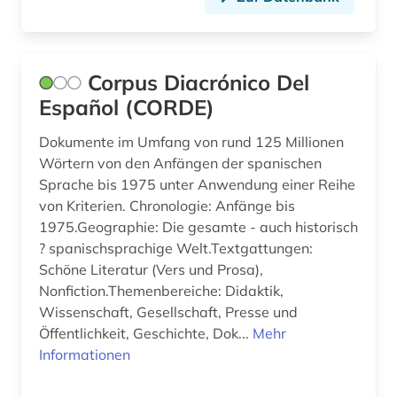
landeskunde (1)
lexikon (100)
Corpus Diacrónico Del
liechtenstein (1)
Español (CORDE)
limnologie (1)
Dokumente im Umfang von rund 125 Millionen
Wörtern von den Anfängen der spanischen
literatur (3)
Sprache bis 1975 unter Anwendung einer Reihe
von Kriterien. Chronologie: Anfänge bis
literaturwissenschaft (2)
1975.Geographie: Die gesamte - auch historisch
luxemburg (1)
? spanischsprachige Welt.Textgattungen:
Schöne Literatur (Vers und Prosa),
luxemburger literaturarchiv (1)
Nonfiction.Themenbereiche: Didaktik,
Wissenschaft, Gesellschaft, Presse und
malerei (1)
Öffentlichkeit, Geschichte, Dok...
Mehr
Informationen
marxismus (1)
mathematik (2)