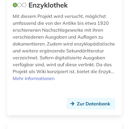
templerorden (1)
Enzyklothek
theatergeschichte (1)
Mit diesem Projekt wird versucht, möglichst
umfassend die von der Antike bis etwa 1920
theologie (1)
erschienenen Nachschlagewerke mit ihren
verschiedenen Ausgaben und Auflagen zu
theologische ethik (1)
dokumentieren. Zudem wird enzyklopädistische
thüringen (1)
und weitere ergänzende Sekundärliteratur
verzeichnet. Sofern digitalisierte Ausgaben
tschechien (1)
verfügbar sind, wird auf diese verlinkt. Da das
Projekt als Wiki konzipiert ist, bietet die Enzyk...
umweltschutz (2)
Mehr Informationen
umweltwissenschaften (1)
ungarn (1)
Zur Datenbank
usa (1)
verhalten (1)