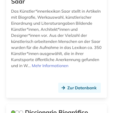
Saar
romanistik (1)
rumänien (1)
Das Künstler*innenlexikon Saar stellt in Artikeln
mit Biografie, Werkauswahl, künstlerischer
saarland (1)
Einordnung und Literaturangaben Bildende
Künstler*innen, Architekt*innen und
satellitenbild (1)
Designer*innen vor. Aus der Vielzahl der
künstlerisch arbeitenden Menschen an der Saar
satellitenbilder (1)
wurden für die Aufnahme in das Lexikon ca. 350
schleswig-holstein (1)
Künstler*innen ausgewählt, die in ihrer
Kunstsparte öffentliche Anerkennung gefunden
schlüsselwort (1)
und in W...
Mehr Informationen
schriftsteller (5)
schule (1)
Zur Datenbank
schwedisch (1)
schweiz (3)
Diccionario Biográfico