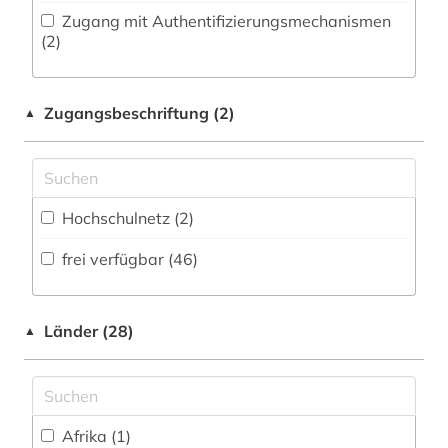
christentum (1)
Zugang mit Authentifizierungsmechanismen
Philosophie (3)
(2)
christliche ikonographie (1)
Physik (1)
computer (1)
Zugangsbeschriftung (2)
▲
Politologie (3)
controlling (1)
Psychologie (1)
deutsch (4)
Rechtswissenschaft (4)
Hochschulnetz (2)
deutsches sprachgebiet (1)
Romanistik (6)
frei verfügbar (46)
deutschland (4)
Slavistik (3)
dialekt (1)
Sondersammelgebiete an deutschen
Länder (28)
▲
Bibliotheken (0)
einblattholzschnitt (1)
Soziologie (2)
elektronisches buch (1)
Sport (0)
elektrotechnik (1)
Afrika (1)