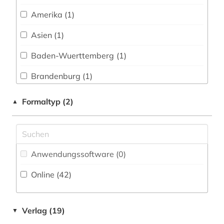
Technik (4)
endokrinologie (2)
Amerika (1)
englisch (2)
Theologie und Religionswissenschaften (11)
Asien (1)
entdeckung (1)
Virtuelle Fachbibliotheken (0)
Baden-Wuerttemberg (1)
Werkstoffwissenschaften und
enzyklopädie (7)
Brandenburg (1)
Fertigungstechnik (0)
epoche (1)
Daenemark (1)
Wirtschaftswissenschaften (4)
Formaltyp (2)
▲
erfindung (1)
Deutschland (13)
Wissenschaftskunde, Forschung, Hochschul-,
Museumswesen (0)
estland (1)
Estland (1)
ethnologie (1)
Anwendungssoftware (0
)
Frankreich (1)
fernerkundung (2)
Online (42
)
Großbritannien (1)
film (3)
Hessen (1)
Verlag (19)
▼
formelsammlung (1)
Israel (2)