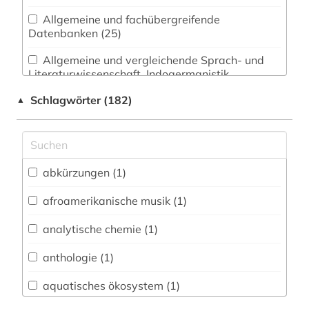
Allgemeine und fachübergreifende
Datenbanken (25)
Allgemeine und vergleichende Sprach- und
Literaturwissenschaft. Indogermanistik.
Außereuropäische Sprachen und Literaturen (8)
Schlagwörter (182)
▲
Anglistik. Amerikanistik (3)
Archäologie (1)
Architektur, Bauingenieur- und
abkürzungen (1)
Vermessungswesen (0)
afroamerikanische musik (1)
Biologie, Biotechnologie (9)
analytische chemie (1)
Buch- und Bibliothekswesen,
Informationswissenschaft (0)
anthologie (1)
Chemie und Pharmazie (6)
aquatisches ökosystem (1)