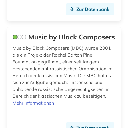
informatik (3)
Zur Datenbank
juden (1)
jüdische geschichte (1)
Music by Black Composers
kanada (1)
Music by Black Composers (MBC) wurde 2001
karlsruhe (1)
als ein Projekt der Rachel Barton Pine
Foundation gegründet, einer seit langem
klassik (1)
bestehenden antirassistischen Organisation im
Bereich der klassischen Musik. Die MBC hat es
kleidung (1)
sich zur Aufgabe gemacht, historische und
anhaltende rassistische Ungerechtigkeiten im
kommunikationswissenschaft (1)
Bereich der klassischen Musik zu beseitigen.
komponist (1)
Mehr Informationen
komponistin (1)
koptisch (1)