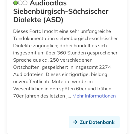
Audioatlas
versuchsplanung (1)
Siebenbürgisch-Sächsischer
verzeichnis (1)
Dialekte (ASD)
weltliteratur (1)
Dieses Portal macht eine sehr umfangreiche
Tondokumentation siebenbürgisch-sächsischer
westfalen-lippe (1)
Dialekte zugänglich; dabei handelt es sich
wirtschaft (1)
insgesamt um über 360 Stunden gesprochener
Sprache aus ca. 250 verschiedenen
wirtschaftsinformatik (1)
Ortschaften, gespeichert in insgesamt 2274
Audiodateien. Dieses einzigartige, bislang
wäsche (1)
unveröffentlichte Material wurde im
Wesentlichen in den späten 60er und frühen
wörterbuch (20)
70er Jahren des letzten J...
Mehr Informationen
zahnmedizin (1)
zahntechnik (1)
Zur Datenbank
ägyptisch (1)