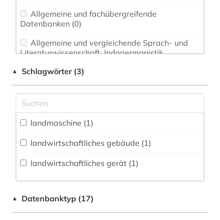
Allgemeine und fachübergreifende
Datenbanken (0)
Allgemeine und vergleichende Sprach- und
Literaturwissenschaft. Indogermanistik.
Außereuropäische Sprachen und Literaturen (0)
Schlagwörter (3)
▲
Anglistik. Amerikanistik (0)
Archäologie (0)
Architektur, Bauingenieur- und
landmaschine (1)
Vermessungswesen (0)
landwirtschaftliches gebäude (1)
Biologie, Biotechnologie (0)
landwirtschaftliches gerät (1)
Buch- und Bibliothekswesen,
Informationswissenschaft (0)
Datenbanktyp (17)
▲
Chemie und Pharmazie (0)