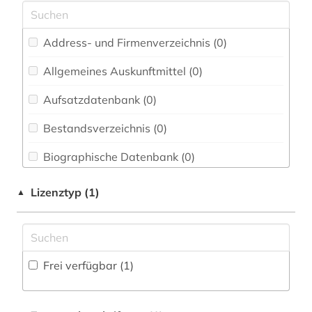
Elektrotechnik, Elektronik, Nachrichtentechnik
(0)
Energietechnik (0)
Address- und Firmenverzeichnis (0
)
Ethnologie (0)
Allgemeines Auskunftmittel (0
)
Geographie (0)
Aufsatzdatenbank (0
)
Geowissenschaften (0)
Bestandsverzeichnis (0
)
Germanistik. Niederlandistik. Skandinavistik
Biographische Datenbank (0
)
(0)
Buchhandelsverzeichnis (0
)
Lizenztyp (1)
▲
Geschichte (0)
Disziplinäre Forschungsdatenrepositorien (0
)
Geschichte der Pädagogik und des
Bildungswesens (0)
Disziplinäre Repositorien (0
)
Frei verfügbar (1)
Gesundheitswissenschaften (0)
Fachbibliographie (0
)
Informatik (0)
Faktendatenbank (0
)