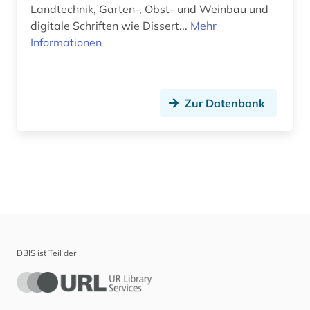
Landtechnik, Garten-, Obst- und Weinbau und
Technik (0)
digitale Schriften wie Dissert...
Mehr
Theologie und Religionswissenschaften (0)
Informationen
Virtuelle Fachbibliotheken (0)
Werkstoffwissenschaften und
Zur Datenbank
Fertigungstechnik (1)
Wirtschaftswissenschaften (0)
Wissenschaftskunde, Forschung, Hochschul-,
Museumswesen (0)
DBIS ist Teil der