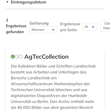
Eintragungsdatum
▼
Philosophie (0)
Physik (0)
1
Sortierung
Ergebnisse
CSV
Ergebnisse
Expo
Politologie (0)
pro Seite:
gefunden
Psychologie (0)
Rechtswissenschaft (0)
AgTecCollection
Romanistik (0)
Die Kollektion Bilder und Schriften Landtechnik
Slavistik (0)
besteht aus Arbeiten und Unterlagen des
Bereichs Landtechnik am
Sondersammelgebiete an deutschen
Wissenschaftszentrum Weihenstephan der
Bibliotheken (0)
Technischen Universität München und aus
Soziologie (0)
digitalisierten Diapositiven der Humboldt-
Universität zu Berlin. Das Archiv enthält mehr
Sport (0)
als 40.000 Bilder aus dem gesamten Bereich