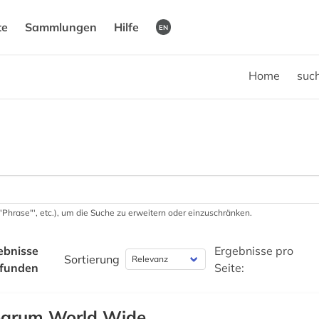
te
Sammlungen
Hilfe
EN
Home
suc
 '"Phrase"', etc.), um die Suche zu erweitern oder einzuschränken.
ebnisse
Ergebnisse pro
Sortierung
funden
Seite:
egrum World Wide