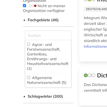
Organisation
Nicht an meiner
DEUTSCHLANDW
Organisation verfügbar
Integrum Wor
Fachgebiete (46)
▲
derzeit über
englischer S
Wirtschaft u
stündlich akt
Agrar- und
Informatione
Forstwissenschaft,
Gartenbau,
Ernährungs- und
Haushaltswissenschaft
(1)
Dic
Allgemeine
Naturwissenschaft (5)
Das Dictionar
vermittelt I
Allgemeine und
Schlagwörter (300)
fachübergreifende
▲
Datenbanken (33)