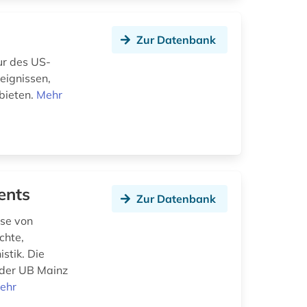
Zur Datenbank
ur des US-
eignissen,
bieten.
Mehr
ents
Zur Datenbank
sse von
chte,
stik. Die
 der UB Mainz
ehr