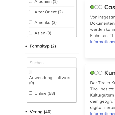
Albanien (1)
brandenburg (1)
Physik (0)
Cas
Alter Orient (2)
brauch (1)
Politologie (15)
Von insgesam
Amerika (3)
Dokumentens
bremen (2)
Psychologie (1)
werden kann 
Asien (3)
Einheiten, T
buchwissenschaft
Rechtswissenschaft
(1)
(3)
Informatione
Australien, Ozeanien
Formaltyp (2)
▲
(1)
buddhismus (1)
Romanistik (5)
Baltikum (1)
bulgarien (1)
Slavistik (12)
Bayern (2)
Kun
chemie (2)
Anwendungssoftware
Sondersammelgebiete
Belarus (1)
(0
)
Der Tiroler 
an deutschen
chile (1)
Bibliotheken (1)
Tirol, besitz
Bosnien-
Online (58
)
china (3)
Herzegowina (1)
Kulturgütern
Soziologie (10)
dem geografi
cicognara (1)
Brandenburg (3)
digitalisiert
Sport (2)
Verlag (40)
▼
Informatione
demographie (1)