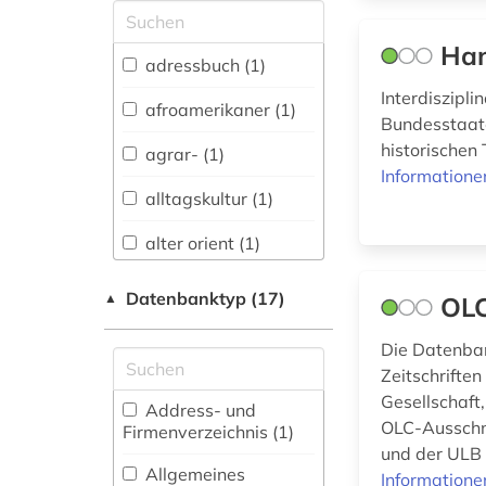
Allgemeine und
vergleichende Sprach-
Han
und
adressbuch (1)
Literaturwissenschaft.
Interdiszipl
Indogermanistik.
afroamerikaner (1)
Bundesstaate
Außereuropäische
Sprachen und
historischen
agrar- (1)
Literaturen (7)
Informatione
alltagskultur (1)
Anglistik.
Amerikanistik (8)
alter orient (1)
Archäologie (5)
altertum (1)
Datenbanktyp (17)
▲
OLC
Architektur,
amerikanistik (1)
Bauingenieur- und
Die Datenban
Vermessungswesen (7)
amtliche publikation
Zeitschriften
(1)
Gesellschaft,
Biologie,
Address- und
Biotechnologie (2)
OLC-Ausschni
Firmenverzeichnis (1
)
anglistik (1)
und der ULB B
Buch- und
Allgemeines
Informatione
antike (2)