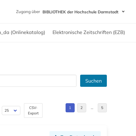
Zugang über
BIBLIOTHEK der Hochschule Darmstadt
h_da (Onlinekatalog)
Elektronische Zeitschriften (EZB)
Suchen
CSV-
1
2
…
5
Export