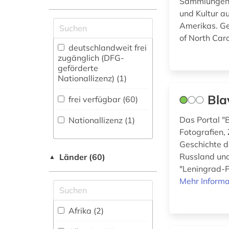
Sammlungen Z
Maschinenbau (0)
Zeitungs-,
und Kultur a
bibliothek (2)
Zeitschriftenbibliographie
Mathematik (1)
Amerikas. Ge
(2
)
of North Car
bilddatenbank (1)
Medien- und
deutschlandweit frei
Kommunikationswissenschaften,
zugänglich (DFG-
bildung (3)
Kommunikationsdesign (7)
geförderte
Nationallizenz) (1)
bildungsforschung
Medizin (2)
(1)
Bla
frei verfügbar (60)
Militärwissenschaft
biodiversität (1)
(0)
Das Portal "B
Nationallizenz (1)
Fotografien,
biografie (4)
Musikwissenschaft
Geschichte d
(3)
biographie (2)
Russland und
Länder (60)
▲
Natur- und
"Leningrad-Pu
biographistik (1)
Umweltschutz (2)
Mehr Informa
biologie (1)
Pädagogik (3)
Afrika (2)
botanik (1)
Philosophie (2)