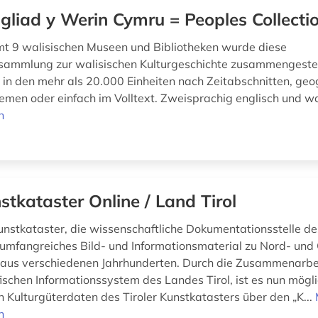
gliad y Werin Cymru = Peoples Collecti
t 9 walisischen Museen und Bibliotheken wurde diese
ammlung zur walisischen Kulturgeschichte zusammengestel
in den mehr als 20.000 Einheiten nach Zeitabschnitten, ge
hemen oder einfach im Volltext. Zweisprachig englisch und wa
n
stkataster Online / Land Tirol
Kunstkataster, die wissenschaftliche Dokumentationsstelle d
t umfangreiches Bild- und Informationsmaterial zu Nord- und 
 aus verschiedenen Jahrhunderten. Durch die Zusammenarbeit 
schen Informationssystem des Landes Tirol, ist es nun mögli
en Kulturgüterdaten des Tiroler Kunstkatasters über den „K...
n