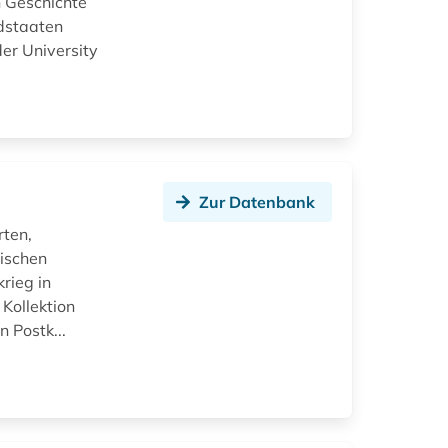
n Geschichte
dstaaten
er University
Zur Datenbank
rten,
dischen
rieg in
Kollektion
 Postk...