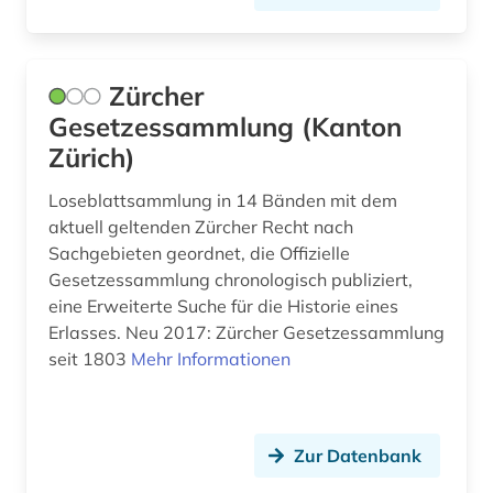
verwaltungsvollstreckungsrecht (1)
verwaltungsvorschrift (1)
Zürcher
Gesetzessammlung (Kanton
verwaltungswissenschaft (19)
Zürich)
wien (2)
Loseblattsammlung in 14 Bänden mit dem
zürich <kanton> (1)
aktuell geltenden Zürcher Recht nach
Sachgebieten geordnet, die Offizielle
öffentlicher dienst (1)
Gesetzessammlung chronologisch publiziert,
österreich (1)
eine Erweiterte Suche für die Historie eines
Erlasses. Neu 2017: Zürcher Gesetzessammlung
seit 1803
Mehr Informationen
Zur Datenbank