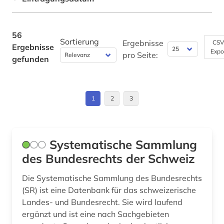
Technik (0)
immobilie (1)
Schweiz (5)
judikatur (1)
Theologie und Religionswissenschaften (0)
USA (2)
56
Sortierung
Ergebnisse
CSV
Ergebnisse
kanada (1)
Virtuelle Fachbibliotheken (0)
Expo
pro Seite:
gefunden
Werkstoffwissenschaften und
kommentar (10)
Fertigungstechnik (0)
kommunalpolitik (1)
Wirtschaftswissenschaften (4)
1
2
3
kongress (1)
Wissenschaftskunde, Forschung, Hochschul-,
Museumswesen (0)
kreislaufwirtschaft (1)
Systematische Sammlung
landesrecht (1)
des Bundesrechts der Schweiz
landtag (1)
Die Systematische Sammlung des Bundesrechts
(SR) ist eine Datenbank für das schweizerische
landwirtschaft (1)
Landes- und Bundesrecht. Sie wird laufend
mietrecht (1)
ergänzt und ist eine nach Sachgebieten