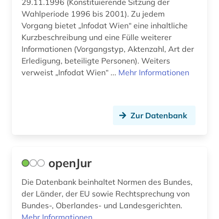
29.11.1996 (Konstituierende Sitzung der
rechtsnorm (2)
Wahlperiode 1996 bis 2001). Zu jedem
Vorgang bietet „Infodat Wien“ eine inhaltliche
rechtsprechung (13)
Kurzbeschreibung und eine Fülle weiterer
Informationen (Vorgangstyp, Aktenzahl, Art der
rechtssprechung (2)
Erledigung, beteiligte Personen). Weiters
rechtsverfahren (1)
verweist „Infodat Wien“ ...
Mehr Informationen
rechtsverordnung (2)
rechtswissenschaft (7)
Zur Datenbank
resolution (1)
rheinland-pfalz (1)
openJur
richtlinie (1)
Die Datenbank beinhaltet Normen des Bundes,
saarland (1)
der Länder, der EU sowie Rechtsprechung von
Bundes-, Oberlandes- und Landesgerichten.
sammlung (2)
Mehr Informationen