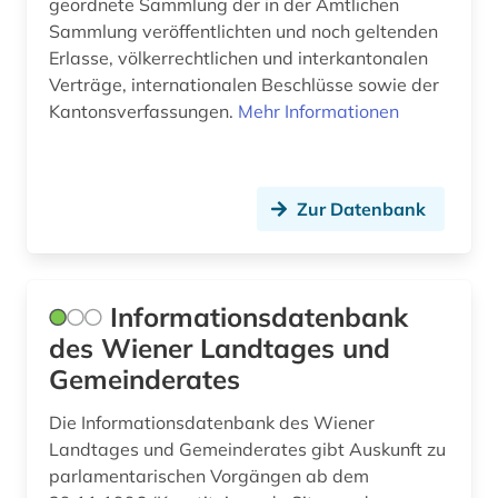
geordnete Sammlung der in der Amtlichen
migration (1)
Sammlung veröffentlichten und noch geltenden
Erlasse, völkerrechtlichen und interkantonalen
moldawien (1)
Verträge, internationalen Beschlüsse sowie der
Kantonsverfassungen.
Mehr Informationen
niedersachsen (2)
nordrhein-westfalen (4)
nrw (2)
Zur Datenbank
presse (1)
preußen (1)
Informationsdatenbank
quelle (8)
des Wiener Landtages und
Gemeinderates
recherche (1)
Die Informationsdatenbank des Wiener
recht (18)
Landtages und Gemeinderates gibt Auskunft zu
parlamentarischen Vorgängen ab dem
rechtsinformatik (1)