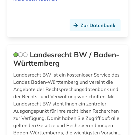
schleswig-holstein (1)
schule (9)
Zur Datenbank
schulrecht (3)
schulverwaltung (5)
Landesrecht BW / Baden-
schweiz (4)
Württemberg
sozialrecht (3)
Landesrecht BW ist ein kostenloser Service des
sport (1)
Landes Baden-Württemberg und vereint die
Angebote der Rechtsprechungsdatenbank und
stenographische protokolle (1)
der Rechts- und Verwaltungsvorschriften. Mit
Landesrecht BW steht Ihnen ein zentraler
steuerrecht (3)
Ausgangspunkt für Ihre rechtlichen Recherchen
zur Verfügung. Damit haben Sie Zugriff auf: alle
suchmaschine (1)
geltenden Gesetze und Rechtsverordnungen
thüringen (1)
Baden-Württembergs, die wichtigsten Vorschr...