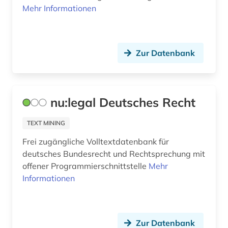
Mehr Informationen
tierarzt (1)
umsatzsteuer (1)
Zur Datenbank
umweltrecht (1)
urteil (2)
usa (2)
nu:legal Deutsches Recht
vergaberecht (1)
TEXT MINING
verordnung (1)
Frei zugängliche Volltextdatenbank für
deutsches Bundesrecht und Rechtsprechung mit
verwaltung (5)
offener Programmierschnittstelle
Mehr
Informationen
verwaltungslehre (1)
verwaltungsprozessrecht (1)
verwaltungsrecht (1)
Zur Datenbank