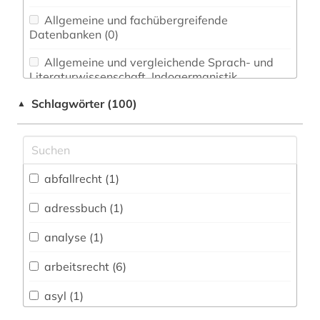
Allgemeine und fachübergreifende
Datenbanken (0)
Allgemeine und vergleichende Sprach- und
Literaturwissenschaft. Indogermanistik.
Außereuropäische Sprachen und Literaturen (0)
Schlagwörter (100)
▲
Anglistik. Amerikanistik (0)
Archäologie (0)
Architektur, Bauingenieur- und
abfallrecht (1)
Vermessungswesen (0)
adressbuch (1)
Biologie, Biotechnologie (0)
analyse (1)
Buch- und Bibliothekswesen,
Informationswissenschaft (0)
arbeitsrecht (6)
Chemie und Pharmazie (0)
asyl (1)