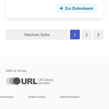
Zur Datenbank
Nächste Seite
1
2
3
DBIS ist Teil der
Impressum
Datenschutz
Administration