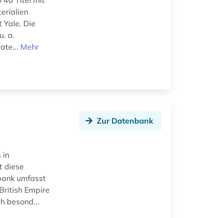
740 Titel mit
erialien
 Yale. Die
. a.
ate...
Mehr
Zur Datenbank
 in
t diese
nbank umfasst
British Empire
h besond...