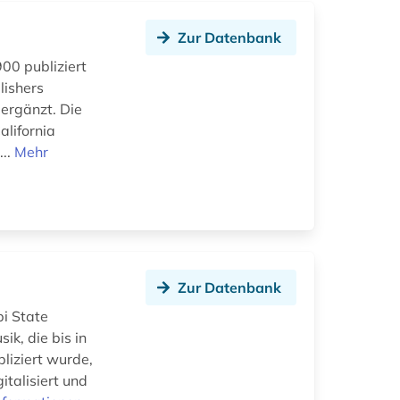
Zur Datenbank
900 publiziert
lishers
ergänzt. Die
lifornia
...
Mehr
Zur Datenbank
i State
ik, die bis in
liziert wurde,
talisiert und