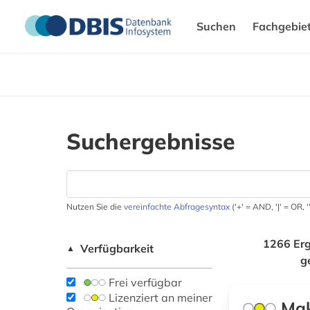
Suchen
Fachgebie
Suchergebnisse
Nutzen Sie die
vereinfachte Abfragesyntax
('+' = AND, '|' = OR,
1266 Erg
Verfügbarkeit
▲
g
Frei verfügbar
Lizenziert an meiner
Mak