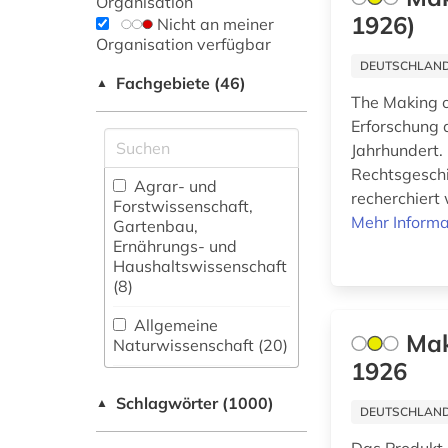
Organisation
1926)
Nicht an meiner
Organisation verfügbar
DEUTSCHLANDW
Fachgebiete (46)
▲
The Making 
Erforschung 
Jahrhundert.
Rechtsgeschi
Agrar- und
recherchiert
Forstwissenschaft,
Mehr Informa
Gartenbau,
Ernährungs- und
Haushaltswissenschaft
(8)
Allgemeine
Mak
Naturwissenschaft (20)
1926
Allgemeine und
Schlagwörter (1000)
fachübergreifende
▲
DEUTSCHLANDW
Datenbanken (172)