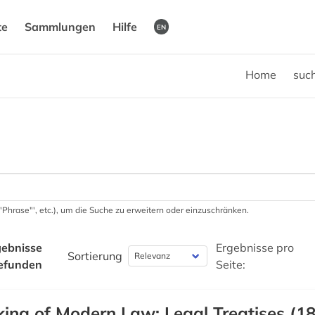
te
Sammlungen
Hilfe
EN
Home
suc
 '"Phrase"', etc.), um die Suche zu erweitern oder einzuschränken.
ebnisse
Ergebnisse pro
Sortierung
efunden
Seite:
ing of Modern Law: Legal Treatises (18