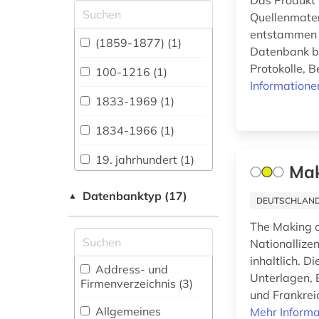
Das Produkt i
Allgemeine und
Quellenmater
vergleichende Sprach-
entstammen m
und
(1859-1877) (1)
Datenbank b
Literaturwissenschaft.
Indogermanistik.
Protokolle, 
100-1216 (1)
Außereuropäische
Informatione
Sprachen und
1833-1969 (1)
Literaturen (55)
1834-1966 (1)
Anglistik.
Amerikanistik (56)
19. jahrhundert (1)
Mak
Archäologie (43)
1941-1945 (1)
Datenbanktyp (17)
▲
DEUTSCHLANDW
Architektur,
1948-1980 (1)
Bauingenieur- und
The Making o
Vermessungswesen
Nationallize
aalborg (1)
(23)
inhaltlich. 
Address- und
aarhus (5)
Unterlagen, 
Biologie,
Firmenverzeichnis (3
)
Biotechnologie (17)
und Frankrei
abbildungen (1)
Allgemeines
Mehr Informa