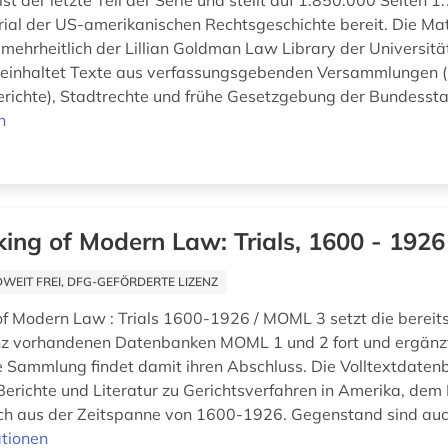
st der letzte Teil der Serie und stellt auf 1.850.000 Seiten 1.
ial der US-amerikanischen Rechtsgeschichte bereit. Die Mat
ehrheitlich der Lillian Goldman Law Library der Universität
einhaltet Texte aus verfassungsgebenden Versammlungen (u
Berichte), Stadtrechte und frühe Gesetzgebung der Bundessta
n
ing of Modern Law: Trials, 1600 - 1926
EIT FREI, DFG-GEFÖRDERTE LIZENZ
f Modern Law : Trials 1600-1926 / MOML 3 setzt die bereits
nz vorhandenen Datenbanken MOML 1 und 2 fort und ergänz
Die Sammlung findet damit ihren Abschluss. Die Volltextdate
Berichte und Literatur zu Gerichtsverfahren in Amerika, dem 
ch aus der Zeitspanne von 1600-1926. Gegenstand sind auc
tionen