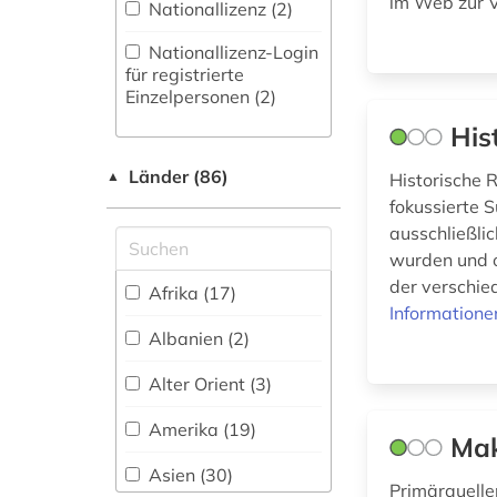
im Web zur V
Nationallizenz (2)
altes buch (3)
Philosophie (43)
Nationallizenz-Login
altes testament (2)
für registrierte
Physik (6)
Einzelpersonen (2)
amerika (11)
His
Politologie (117)
amerika + schwarze
(1)
Länder (86)
▲
Psychologie (4)
Historische 
fokussierte S
amerikanistik (3)
Rechtswissenschaft
ausschließli
(39)
wurden und o
amsterdam (1)
der verschie
Romanistik (33)
Afrika (17)
amtliche publikation
Informatione
(1)
Slavistik (31)
Albanien (2)
amtsdrucksache (2)
Alter Orient (3)
Sondersammelgebiete
an deutschen
anatomie (1)
Amerika (19)
Mak
Bibliotheken (3)
anglistik (3)
Asien (30)
Soziologie (69)
Primärquelle