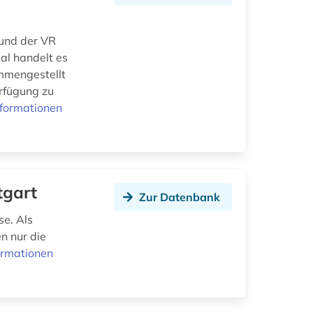
 und der VR
al handelt es
mmengestellt
erfügung zu
nformationen
tgart
Zur Datenbank
se. Als
n nur die
ormationen