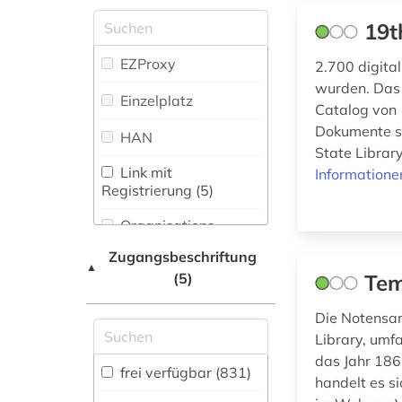
Zeitung (17
)
Kunstgeschichte
alighieri (2)
(105)
19t
Zeitungs-,
alltag (3)
Zeitschriftenbibliographie
Maschinenbau (1)
EZProxy
2.700 digital
(6
)
wurden. Das 
alltagskultur (2)
Mathematik (7)
Einzelplatz
Catalog von
alte geschichte (1)
Medien- und
Dokumente st
HAN
Kommunikationswissenschaften,
State Librar
alter orient (3)
Kommunikationsdesign (45)
Link mit
Informatione
Registrierung (5)
altersversorung (1)
Medizin (12)
Organisations-
Militärwissenschaft
altertum (6)
Netzwerk / VPN
(19)
Zugangsbeschriftung
▲
(5)
Tem
Shibboleth
altertumswissenschaft
Musikwissenschaft
(30)
(4)
Zugriff vor Ort
Die Notensam
Library, umf
Natur- und
das Jahr 186
Umweltschutz (7)
altertumswissenschaften
frei verfügbar (831)
(1)
handelt es s
Pädagogik (16)