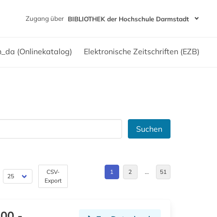
Zugang über
BIBLIOTHEK der Hochschule Darmstadt
h_da (Onlinekatalog)
Elektronische Zeitschriften (EZB)
Suchen
CSV-
1
2
…
51
Export
00 -