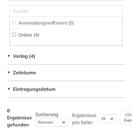
Philosophie (0)
Physik (0)
Anwendungssoftware (0
)
Online (4
)
Politologie (0)
Psychologie (0)
Verlag (4)
▼
Rechtswissenschaft (1)
Romanistik (0)
Zeiträume
▼
Slavistik (0)
Eintragungsdatum
▼
Sondersammelgebiete an deutschen
Bibliotheken (0)
6
Soziologie (0)
Sortierung
Ergebnisse
CSV
Ergebnisse
Expo
pro Seite:
gefunden
Sport (0)