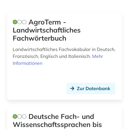
Technik (1)
Theologie und Religionswissenschaften (0)
AgroTerm -
Virtuelle Fachbibliotheken (0)
Landwirtschaftliches
Fachwörterbuch
Werkstoffwissenschaften und
Fertigungstechnik (0)
Landwirtschaftliches Fachvokabular in Deutsch,
Französisch, Englisch und Italienisch.
Mehr
Wirtschaftswissenschaften (0)
Informationen
Wissenschaftskunde, Forschung, Hochschul-,
Museumswesen (1)
Zur Datenbank
Deutsche Fach- und
Wissenschaftssprachen bis