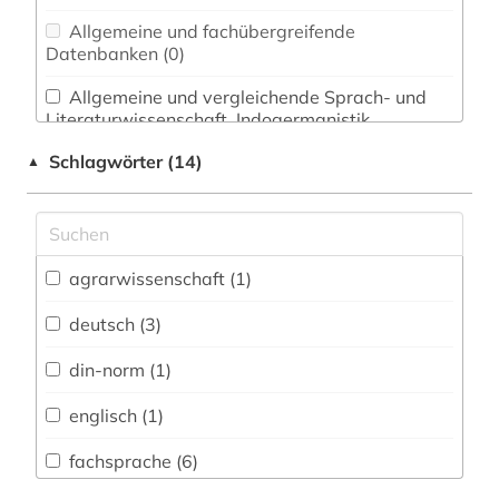
Allgemeine und fachübergreifende
Datenbanken (0)
Allgemeine und vergleichende Sprach- und
Literaturwissenschaft. Indogermanistik.
Außereuropäische Sprachen und Literaturen (1)
Schlagwörter (14)
▲
Anglistik. Amerikanistik (0)
Archäologie (0)
Architektur, Bauingenieur- und
agrarwissenschaft (1)
Vermessungswesen (0)
deutsch (3)
Biologie, Biotechnologie (0)
din-norm (1)
Buch- und Bibliothekswesen,
Informationswissenschaft (0)
englisch (1)
Chemie und Pharmazie (0)
fachsprache (6)