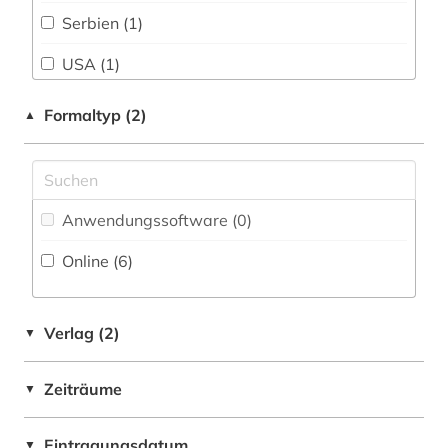
zeitzeuge (1)
Serbien (1)
Philosophie (0)
zeitzeugin (1)
USA (1)
Physik (0)
Ungarn (1)
Formaltyp (2)
▲
Politologie (0)
Psychologie (0)
Rechtswissenschaft (0)
Anwendungssoftware (0
)
Romanistik (0)
Online (6
)
Slavistik (0)
Sondersammelgebiete an deutschen
Verlag (2)
▼
Bibliotheken (0)
Soziologie (0)
Zeiträume
▼
Sport (0)
Eintragungsdatum
▼