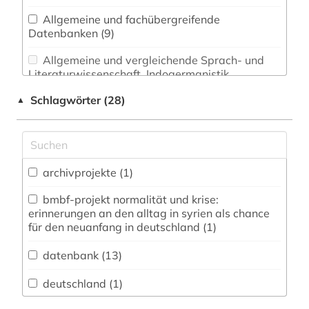
Allgemeine und fachübergreifende
Datenbanken (9)
Allgemeine und vergleichende Sprach- und
Literaturwissenschaft. Indogermanistik.
Außereuropäische Sprachen und Literaturen (0)
Schlagwörter (28)
▲
Anglistik. Amerikanistik (0)
Archäologie (0)
Architektur, Bauingenieur- und
archivprojekte (1)
Vermessungswesen (0)
bmbf-projekt normalität und krise:
erinnerungen an den alltag in syrien als chance
Biologie, Biotechnologie (0)
für den neuanfang in deutschland (1)
Buch- und Bibliothekswesen,
Informationswissenschaft (0)
datenbank (13)
Chemie und Pharmazie (0)
deutschland (1)