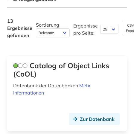
Technik (1)
Theologie und Religionswissenschaften (0)
13
Sortierung
Ergebnisse
CSV
Ergebnisse
Virtuelle Fachbibliotheken (0)
Expo
pro Seite:
gefunden
Werkstoffwissenschaften und
Fertigungstechnik (0)
Wirtschaftswissenschaften (0)
Catalog of Object Links
Wissenschaftskunde, Forschung, Hochschul-,
(CoOL)
Museumswesen (1)
Datenbank der Datenbanken
Mehr
Informationen
Zur Datenbank