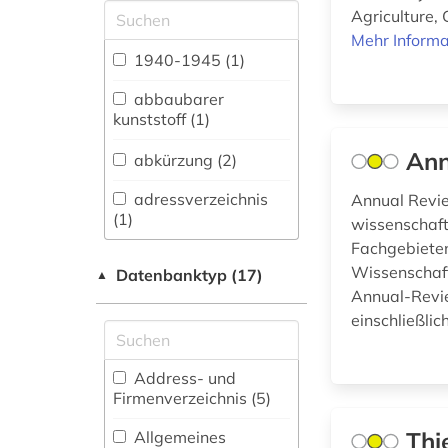
Allgemeine und
Agriculture,
vergleichende Sprach-
Mehr Informa
und
1940-1945 (1)
Literaturwissenschaft.
Indogermanistik.
abbaubarer
Außereuropäische
kunststoff (1)
Sprachen und
Literaturen (7)
Ann
abkürzung (2)
Anglistik.
adressverzeichnis
Annual Revie
Amerikanistik (12)
(1)
wissenschaft
Fachgebieten
Archäologie (4)
aerospace (1)
Wissenschaftl
Datenbanktyp (17)
▲
Architektur,
Annual-Revie
agrar- (1)
Bauingenieur- und
einschließlic
Vermessungswesen
(46)
agrarwissenschaften
Address- und
(1)
Biologie,
Firmenverzeichnis (5
)
Biotechnologie (221)
agrikulturchemie (2)
Thi
Allgemeines