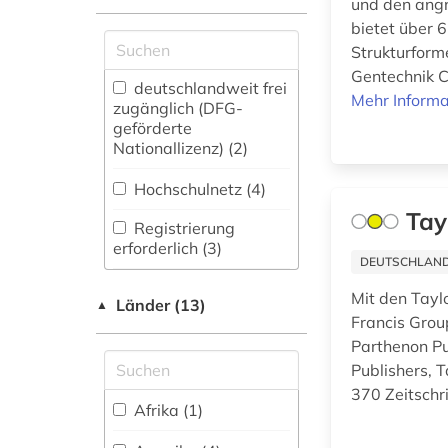
Philosophie (8)
und den ang
(1)
Zugriff vor Ort
bietet über 
Physik (116)
Strukturform
arzneimittelwechselwirkung
Gentechnik 
Politologie (17)
deutschlandweit frei
(1)
Mehr Informa
zugänglich (DFG-
Psychologie (22)
geförderte
arzneistoffe (2)
Nationallizenz) (2)
Rechtswissenschaft
astronomie (4)
(23)
Hochschulnetz (4)
astronomy and
Tay
Romanistik (6)
Registrierung
astrophysics (1)
erforderlich (3)
Slavistik (4)
DEUTSCHLANDW
astrophysik (1)
frei verfügbar (149)
Mit den Taylo
Länder (13)
▲
atmosphäre (3)
Francis Grou
Sondersammelgebiete
Nationallizenz (1)
an deutschen
Parthenon Pu
audiovisuelle
Bibliotheken (3)
Publishers, T
Nationallizenz (10)
medien (2)
370 Zeitschri
Soziologie (17)
Nationallizenz-Login
Afrika (1)
aufgabensammlung
für registrierte
(1)
Sport (6)