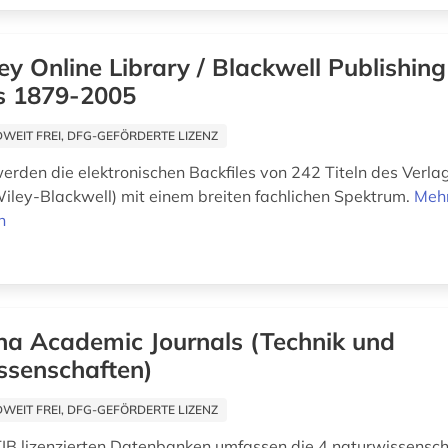
ey Online Library / Blackwell Publishing
es 1879-2005
EIT FREI, DFG-GEFÖRDERTE LIZENZ
rden die elektronischen Backfiles von 242 Titeln des Verla
Wiley-Blackwell) mit einem breiten fachlichen Spektrum.
Meh
n
na Academic Journals (Technik und
ssenschaften)
EIT FREI, DFG-GEFÖRDERTE LIZENZ
TIB lizenzierten Datenbanken umfassen die 4 naturwissensch