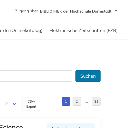
Zugang über
BIBLIOTHEK der Hochschule Darmstadt
h_da (Onlinekatalog)
Elektronische Zeitschriften (EZB)
Suchen
CSV-
1
2
…
21
Export
Science