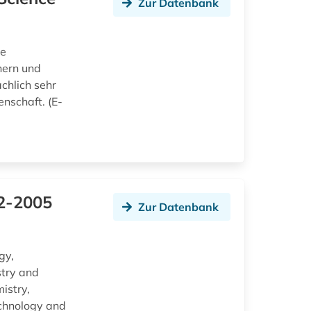
Zur Datenbank
ne
hern und
chlich sehr
enschaft. (E-
32-2005
Zur Datenbank
gy,
stry and
istry,
echnology and