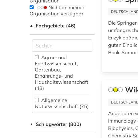
Organisation
Nicht an meiner
DEUTSCHLANDW
Organisation verfügbar
Die Springer
Fachgebiete (46)
▲
umfangreich
Enzyklopädie
guten Einbli
Book-Samml
Agrar- und
Forstwissenschaft,
Gartenbau,
Ernährungs- und
Haushaltswissenschaft
(43)
Wil
Allgemeine
DEUTSCHLANDW
Naturwissenschaft (75)
Angeboten we
Allgemeine und
Immunology &
Schlagwörter (800)
fachübergreifende
▲
Biophysics, 
Datenbanken (60)
Chemistry So