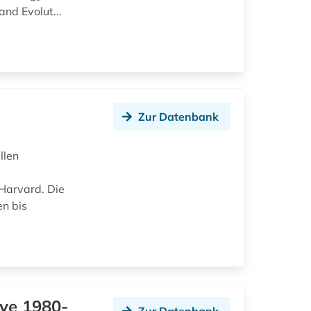
nd Evolut...
Zur Datenbank
llen
 Harvard. Die
n bis
ive 1980-