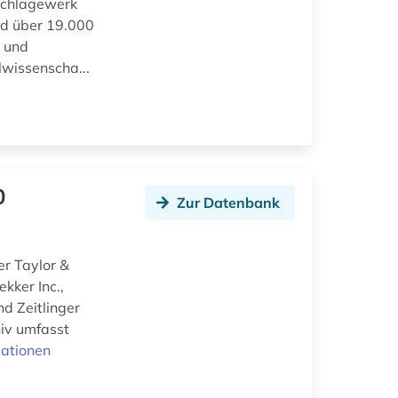
schlagewerk
nd über 19.000
e und
wissenscha...
0
Zur Datenbank
er Taylor &
kker Inc.,
d Zeitlinger
hiv umfasst
mationen