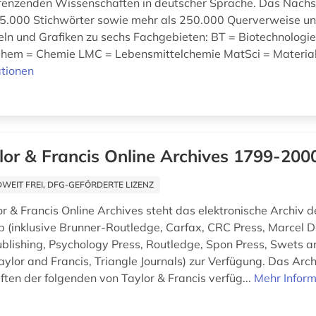
renzenden Wissenschaften in deutscher Sprache. Das Nach
65.000 Stichwörter sowie mehr als 250.000 Querverweise u
eln und Grafiken zu sechs Fachgebieten: BT = Biotechnologi
Chem = Chemie LMC = Lebensmittelchemie MatSci = Material
tionen
lor & Francis Online Archives 1799-200
EIT FREI, DFG-GEFÖRDERTE LIZENZ
r & Francis Online Archives steht das elektronische Archiv d
p (inklusive Brunner-Routledge, Carfax, CRC Press, Marcel De
blishing, Psychology Press, Routledge, Spon Press, Swets an
aylor and Francis, Triangle Journals) zur Verfügung. Das Arc
ften der folgenden von Taylor & Francis verfüg...
Mehr Infor