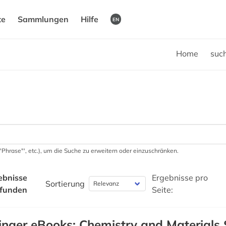
te
Sammlungen
Hilfe
EN
Home
suc
 '"Phrase"', etc.), um die Suche zu erweitern oder einzuschränken.
ebnisse
Ergebnisse pro
Sortierung
funden
Seite:
inger eBooks: Chemistry and Materials 