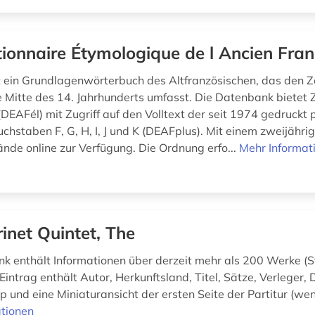
tionnaire Étymologique de l Ancien Fran
 ein Grundlagenwörterbuch des Altfranzösischen, das den 
ie Mitte des 14. Jahrhunderts umfasst. Die Datenbank biete
DEAFél) mit Zugriff auf den Volltext der seit 1974 gedruckt p
chstaben F, G, H, I, J und K (DEAFplus). Mit einem zweijähri
ände online zur Verfügung. Die Ordnung erfo...
Mehr Informat
rinet Quintet, The
k enthält Informationen über derzeit mehr als 200 Werke (S
Eintrag enthält Autor, Herkunftsland, Titel, Sätze, Verleger,
p und eine Miniaturansicht der ersten Seite der Partitur (we
tionen