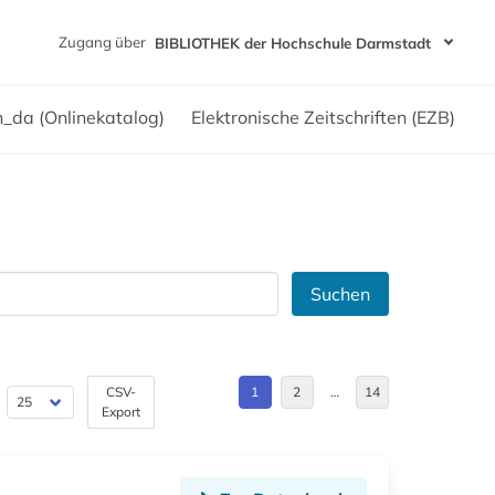
Zugang über
BIBLIOTHEK der Hochschule Darmstadt
h_da (Onlinekatalog)
Elektronische Zeitschriften (EZB)
Suchen
CSV-
1
2
…
14
Export