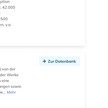
eption
n; 42.000
e
4.500
n, v.a.
Zur Datenbank
) von der
 der Werke
 eine
dungen sowie
e...
Mehr