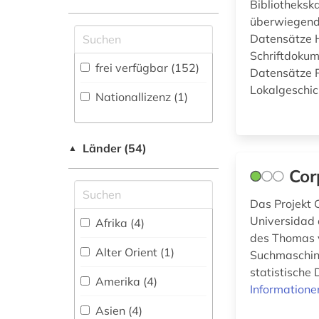
Bibliotheksk
Maschinenbau (0)
august von (1)
Zeitungs-,
überwiegend 
Zeitschriftenbibliographie
Mathematik (8)
Datensätze H
aurelius augustinus
(16
)
(2)
Schriftdokum
Medien- und
frei verfügbar (152)
Datensätze P
Kommunikationswissenschaften,
ausländer (1)
Lokalgeschich
Kommunikationsdesign (13)
Nationallizenz (1)
australien (1)
Medizin (8)
balkanromanistik (1)
Länder (54)
Militärwissenschaft
▲
(0)
bamberg (1)
Cor
Musikwissenschaft
barcelona (1)
Das Projekt 
(32)
Universidad 
Afrika (4)
bauschaden (1)
Natur- und
des Thomas v
Umweltschutz (3)
Alter Orient (1)
Suchmaschine
bautechnik (1)
statistische 
Pädagogik (8)
Amerika (4)
bayerische
Informatione
staatsbibliothek (1)
Philosophie (11)
Asien (4)