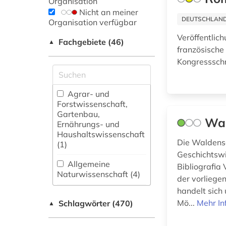
Organisation
Nicht an meiner
DEUTSCHLANDW
Organisation verfügbar
Veröffentlic
Fachgebiete (46)
▲
französische
Kongresssch
Agrar- und
Forstwissenschaft,
Gartenbau,
Wal
Ernährungs- und
Haushaltswissenschaft
Die Waldense
(1)
Geschichtswi
Allgemeine
Bibliografia
Naturwissenschaft (4)
der vorliege
handelt sich
Allgemeine und
Mö...
Mehr In
Schlagwörter (470)
fachübergreifende
▲
Datenbanken (155)