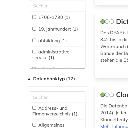
Allgemeine und
vergleichende Sprach-
und
1706-1790 (1)
Dic
Literaturwissenschaft.
Indogermanistik.
19. jahrhundert (1)
Das DEAF ist
Außereuropäische
Sprachen und
842 bis in d
abbildung (1)
Literaturen (21)
Wörterbuch (
administrative
Bände der Bu
Anglistik.
service (1)
stehen die B
Amerikanistik (18)
adressbuch (1)
Archäologie (4)
Datenbanktyp (17)
▲
afrika (1)
Architektur,
Bauingenieur- und
akademieschrift (1)
Cla
Vermessungswesen (8)
allgemeine
Die Datenban
Biologie,
Address- und
sammelwerke (1)
Biotechnologie (4)
2014). Jeder 
Firmenverzeichnis (1
)
Klarinettenty
almanach (1)
Buch- und
Allgemeines
Mehr Informa