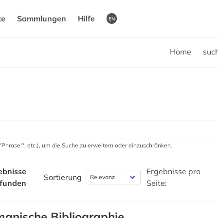
te
Sammlungen
Hilfe
EN
Home
suc
 '"Phrase"', etc.), um die Suche zu erweitern oder einzuschränken.
ebnisse
Ergebnisse pro
Sortierung
funden
Seite:
anische Bibliographie