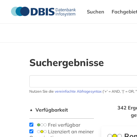
Suchen
Fachgebie
Suchergebnisse
Nutzen Sie die
vereinfachte Abfragesyntax
('+' = AND, '|' = OR,
342 Erg
Verfügbarkeit
▲
ge
Frei verfügbar
Lizenziert an meiner
Rom