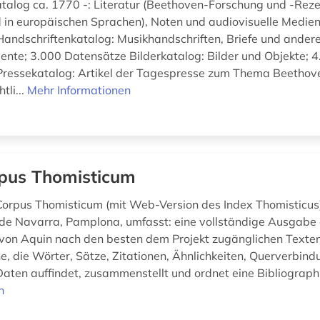
atalog ca. 1770 -: Literatur (Beethoven-Forschung und -Rez
in europäischen Sprachen), Noten und audiovisuelle Medie
andschriftenkatalog: Musikhandschriften, Briefe und ander
ente; 3.000 Datensätze Bilderkatalog: Bilder und Objekte; 
ressekatalog: Artikel der Tagespresse zum Thema Beethove
tli...
Mehr Informationen
pus Thomisticum
Corpus Thomisticum (mit Web-Version des Index Thomisticus
de Navarra, Pamplona, umfasst: eine vollständige Ausgabe
on Aquin nach den besten dem Projekt zugänglichen Texten
, die Wörter, Sätze, Zitationen, Ähnlichkeiten, Querverbin
Daten auffindet, zusammenstellt und ordnet eine Bibliographi
n