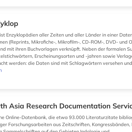
yklop
st Enzyklopädien aller Zeiten und aller Länder in einer Dat
en (Reprints, Mikrofiche-, Mikrofilm-, CD-ROM-, DVD- und O
nd mit ihren Buchvorlagen verknüpft. Neben der formalen S
itelstichwörtern, Erscheinungsorten und -jahren sowie Verla
ucht werden: die Daten sind mit Schlagwörtern versehen und
n
th Asia Research Documentation Servi
ne Online-Datenbank, die etwa 93.000 Literaturzitate bibli
ger Forschungsarbeiten aus Zeitschriften, Kongressbänden, 
n Sammelschriften auf den Gebieten Indologie und