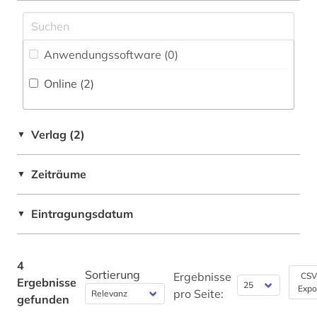
Philosophie (0)
Physik (0)
Anwendungssoftware (0
)
Online (2
)
Politologie (0)
Psychologie (0)
Verlag (2)
▼
Rechtswissenschaft (0)
Romanistik (0)
Zeiträume
▼
Slavistik (1)
Eintragungsdatum
▼
Sondersammelgebiete an deutschen
Bibliotheken (0)
4
Soziologie (0)
Sortierung
Ergebnisse
CSV
Ergebnisse
Expo
pro Seite:
gefunden
Sport (0)