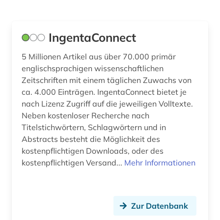
Technik (0)
Theologie und Religionswissenschaften (0)
IngentaConnect
Virtuelle Fachbibliotheken (0)
5 Millionen Artikel aus über 70.000 primär
Werkstoffwissenschaften und
englischsprachigen wissenschaftlichen
Fertigungstechnik (0)
Zeitschriften mit einem täglichen Zuwachs von
ca. 4.000 Einträgen. IngentaConnect bietet je
Wirtschaftswissenschaften (0)
nach Lizenz Zugriff auf die jeweiligen Volltexte.
Neben kostenloser Recherche nach
Wissenschaftskunde, Forschung, Hochschul-,
Museumswesen (0)
Titelstichwörtern, Schlagwörtern und in
Abstracts besteht die Möglichkeit des
kostenpflichtigen Downloads, oder des
kostenpflichtigen Versand...
Mehr Informationen
Zur Datenbank