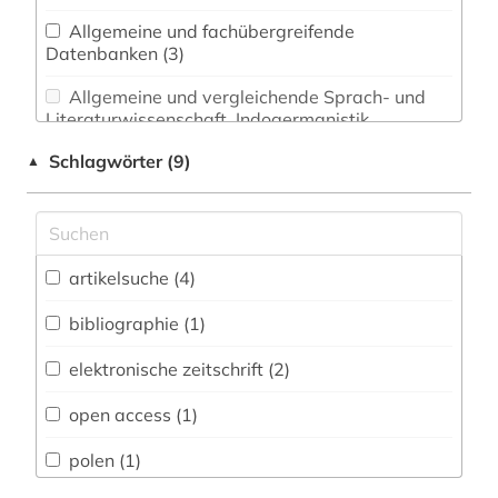
Allgemeine und fachübergreifende
Datenbanken (3)
Allgemeine und vergleichende Sprach- und
Literaturwissenschaft. Indogermanistik.
Außereuropäische Sprachen und Literaturen (0)
Schlagwörter (9)
▲
Anglistik. Amerikanistik (0)
Archäologie (0)
Architektur, Bauingenieur- und
artikelsuche (4)
Vermessungswesen (0)
bibliographie (1)
Biologie, Biotechnologie (0)
elektronische zeitschrift (2)
Buch- und Bibliothekswesen,
Informationswissenschaft (0)
open access (1)
Chemie und Pharmazie (0)
polen (1)