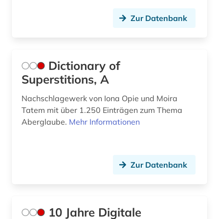
Technik (0)
Zur Datenbank
Theologie und Religionswissenschaften (2)
Virtuelle Fachbibliotheken (0)
Dictionary of
Werkstoffwissenschaften und
Superstitions, A
Fertigungstechnik (0)
Wirtschaftswissenschaften (0)
Nachschlagewerk von Iona Opie und Moira
Tatem mit über 1.250 Einträgen zum Thema
Wissenschaftskunde, Forschung, Hochschul-,
Aberglaube.
Mehr Informationen
Museumswesen (0)
Zur Datenbank
10 Jahre Digitale