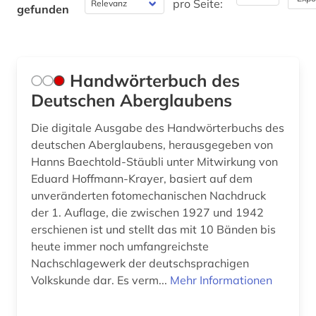
pro Seite:
gefunden
Philosophie (0)
Physik (0)
Handwörterbuch des
Politologie (0)
Deutschen Aberglaubens
Psychologie (0)
Die digitale Ausgabe des Handwörterbuchs des
Rechtswissenschaft (0)
deutschen Aberglaubens, herausgegeben von
Hanns Baechtold-Stäubli unter Mitwirkung von
Romanistik (0)
Eduard Hoffmann-Krayer, basiert auf dem
unveränderten fotomechanischen Nachdruck
Slavistik (0)
der 1. Auflage, die zwischen 1927 und 1942
Sondersammelgebiete an deutschen
erschienen ist und stellt das mit 10 Bänden bis
Bibliotheken (0)
heute immer noch umfangreichste
Nachschlagewerk der deutschsprachigen
Soziologie (0)
Volkskunde dar. Es verm...
Mehr Informationen
Sport (0)