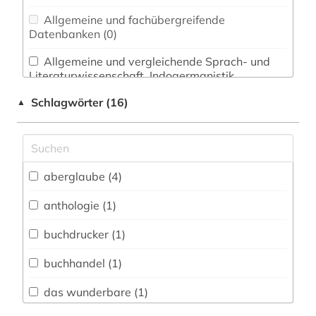
Allgemeine und fachübergreifende
Datenbanken (0)
Allgemeine und vergleichende Sprach- und
Literaturwissenschaft. Indogermanistik.
Außereuropäische Sprachen und Literaturen (1)
Schlagwörter (16)
▲
Anglistik. Amerikanistik (0)
Archäologie (0)
Architektur, Bauingenieur- und
aberglaube (4)
Vermessungswesen (0)
anthologie (1)
Biologie, Biotechnologie (0)
buchdrucker (1)
Buch- und Bibliothekswesen,
Informationswissenschaft (1)
buchhandel (1)
Chemie und Pharmazie (0)
das wunderbare (1)