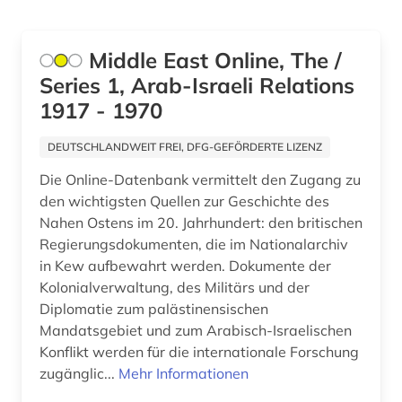
edition (1)
Europa (4)
ehemalige deutsche gebiete (1)
Finnland (4)
Middle East Online, The /
elektronische bibliothek (1)
Series 1, Arab-Israeli Relations
Frankreich (5)
1917 - 1970
elektronische zeitschrift (7)
GUS (27)
DEUTSCHLANDWEIT FREI, DFG-GEFÖRDERTE LIZENZ
elektronisches buch (4)
Griechenland (4)
Die Online-Datenbank vermittelt den Zugang zu
enzyklopädie (3)
Griechenland (Altertum) (1)
den wichtigsten Quellen zur Geschichte des
Nahen Ostens im 20. Jahrhundert: den britischen
erlebnisbericht (1)
Großbritannien (5)
Regierungsdokumenten, die im Nationalarchiv
erster weltkrieg (3)
in Kew aufbewahrt werden. Dokumente der
Hessen (2)
Kolonialverwaltung, des Militärs und der
erziehung (1)
Irland (2)
Diplomatie zum palästinensischen
Mandatsgebiet und zum Arabisch-Israelischen
eskimo (1)
Island (1)
Konflikt werden für die internationale Forschung
eslav i. (1)
zugänglic...
Mehr Informationen
Israel (1)