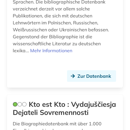
Sprachen. Die bibliographische Datenbank
verzeichnet derzeit vor allem solche
moskau (4)
Publikationen, die sich mit deutschen
Lehnwörtern im Polnischen, Russischen,
museumswesen (1)
Weißrussischen oder Ukrainischen befassen.
musik (1)
Gegenstand der Bibliographie ist die
wissenschaftliche Literatur zu deutschen
münchen (1)
lexika...
Mehr Informationen
nachfolgestaaten (1)
naher osten (1)
Zur Datenbank
nationalbibliografie (1)
nationalsozialismus (1)
Kto est Kto : Vydajuščiesja
naturwissenschaften (1)
Dejateli Sovremennosti
nekrasov (1)
Die Biographiedatenbank mit über 1.000