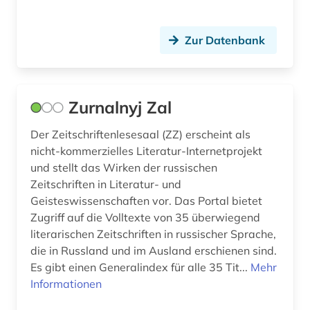
pisarev (1)
plakat (1)
Zur Datenbank
poalei zion (1)
polen (3)
Zurnalnyj Zal
polen <volk> (1)
Der Zeitschriftenlesesaal (ZZ) erscheint als
politik (16)
nicht-kommerzielles Literatur-Internetprojekt
und stellt das Wirken der russischen
politikwissenschaft (2)
Zeitschriften in Literatur- und
Geisteswissenschaften vor. Das Portal bietet
politisch verfolgter (2)
Zugriff auf die Volltexte von 35 überwiegend
politische geografie (1)
literarischen Zeitschriften in russischer Sprache,
die in Russland und im Ausland erschienen sind.
politischer protest (1)
Es gibt einen Generalindex für alle 35 Tit...
Mehr
Informationen
polnisch (1)