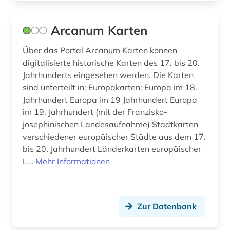
semstwo (1)
Arcanum Karten
shakespeare (1)
Über das Portal Arcanum Karten können
sibirien (3)
digitalisierte historische Karten des 17. bis 20.
Jahrhunderts eingesehen werden. Die Karten
skandinavien (1)
sind unterteilt in: Europakarten: Europa im 18.
Jahrhundert Europa im 19 Jahrhundert Europa
skandinavistik (1)
im 19. Jahrhundert (mit der Franzisko-
slavistik (3)
josephinischen Landesaufnahme) Stadtkarten
verschiedener europäischer Städte aus dem 17.
slawische sprachen (2)
bis 20. Jahrhundert Länderkarten europäischer
L...
Mehr Informationen
slawische sprachen bibel (1)
slawistik (5)
Zur Datenbank
sowjetunion (62)
soziale gerechtigkeit (1)