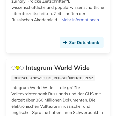
zurnaly" ("dicke Zeitschriften"),
Saarland (1)
wissenschaftliche und populärwissenschaftliche
geschichte (29)
Literaturzeitschriften, Zeitschriften der
Sachsen (1)
geschichte &lt;1989-1993&gt; (1)
Russischen Akademie d...
Mehr Informationen
Schweden (3)
geschichte (anfänge bis 1917) (1)
Schweiz (2)
geschichte 1917 - 1928 (1)
Zur Datenbank
Serbien (11)
geschichte 1917-1970 (1)
Skandinavien (1)
geschichte 1922-1941 (1)
Integrum World Wide
Slowakei (15)
geschichte 1939-1956 (1)
DEUTSCHLANDWEIT FREI, DFG-GEFÖRDERTE LIZENZ
Slowenien (14)
geschichte 1944-1948 (1)
Integrum World Wide ist die größte
Spanien (2)
geschichte 1944-1967 (1)
Volltextdatenbank Russlands und der GUS mit
derzeit über 360 Millionen Dokumenten. Die
Suedosteuropa (15)
geschichte 1945 - 1959 (1)
elektronischen Volltexte in russischer und
Tschechische Republik (15)
englischer Sprache haben ihren Schwerpunkt in
geschichte 1945-1991 (2)