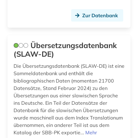
portal (1)
Zur Datenbank
pravda (2)
pravda (zeitung) (1)
pressestimme (1)
Übersetzungsdatenbank
(SLAW-DE)
produktionstechnologie (1)
Die Übersetzungsdatenbank (SLAW-DE) ist eine
prokopovic (1)
Sammeldatenbank und enthält die
präsident (4)
bibliographischen Daten (momentan 21700
Datensätze, Stand Februar 2024) zu den
präsidentenwahl (7)
Übersetzungen aus einer slawischen Sprache
ins Deutsche. Ein Teil der Datensätze der
puskin (1)
Datenbank für die slawischen Übersetzungen
putin, vladimir vladimirovič | politiker;
wurde maschinell aus dem Index Translationum
staatspräsident (2)
übernommen, ein anderer Teil ist aus dem
Katalog der SBB-PK exportie...
Mehr
putsch (1)