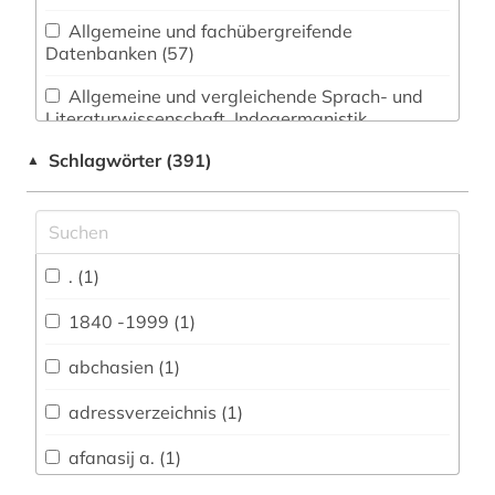
Allgemeine und fachübergreifende
Datenbanken (57)
Allgemeine und vergleichende Sprach- und
Literaturwissenschaft. Indogermanistik.
Außereuropäische Sprachen und Literaturen (5)
Schlagwörter (391)
▲
Anglistik. Amerikanistik (2)
Archäologie (1)
Architektur, Bauingenieur- und
. (1)
Vermessungswesen (1)
1840 -1999 (1)
Biologie, Biotechnologie (0)
abchasien (1)
Buch- und Bibliothekswesen,
Informationswissenschaft (5)
adressverzeichnis (1)
Chemie und Pharmazie (0)
afanasij a. (1)