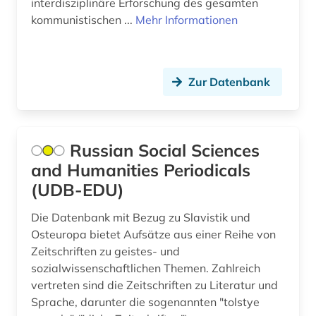
interdisziplinäre Erforschung des gesamten
Oesterreich (5)
kommunistischen ...
Mehr Informationen
frankreich (1)
Osmanisches Reich (2)
franziszeische landesaufnahme (1)
Ostasien (2)
franziszeischer kataster (1)
Zur Datenbank
Osteuropa (47)
frau (1)
Ostmitteleuropa (18)
gefangener (1)
Russian Social Sciences
Palaestina (2)
geheimdienst (2)
and Humanities Periodicals
(UDB-EDU)
Polen (26)
geisteswissenschaften (4)
Portugal (2)
Die Datenbank mit Bezug zu Slavistik und
geopolitik (1)
Osteuropa bietet Aufsätze aus einer Reihe von
Rheinland-Pfalz (1)
Zeitschriften zu geistes- und
georgien (4)
sozialwissenschaftlichen Themen. Zahlreich
Roemisches Reich (2)
gercen (1)
vertreten sind die Zeitschriften zu Literatur und
Sprache, darunter die sogenannten "tolstye
Rumänien (15)
germanistik (1)