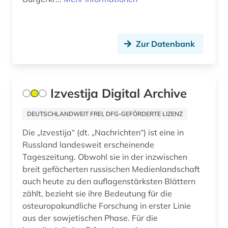
Malta (2)
fid nahost-, nordafrika- und islamstudien (16)
Mecklenburg-Vorpommern (1)
fid ost-, ostmittel- und südosteuropa (37)
Zur Datenbank
Mittelamerika (2)
fid ost-, ostmittel- und südosteuropa (1)
Moldawien (13)
fid slawistik (8)
Izvestija Digital Archive
Monaco (1)
film (4)
Montenegro (12)
DEUTSCHLANDWEIT FREI, DFG-GEFÖRDERTE LIZENZ
filmwissenschaft (2)
Die „Izvestija“ (dt. „Nachrichten“) ist eine in
Niederlande (4)
finnland (2)
Russland landesweit erscheinende
Niedersachsen (1)
Tageszeitung. Obwohl sie in der inzwischen
firma (1)
breit gefächerten russischen Medienlandschaft
Nordamerika (3)
firmeninformation (1)
auch heute zu den auflagenstärksten Blättern
zählt, bezieht sie ihre Bedeutung für die
Nordrhein-Westfalen (1)
forschung (1)
osteuropakundliche Forschung in erster Linie
Norwegen (4)
aus der sowjetischen Phase. Für die
fotografie (3)