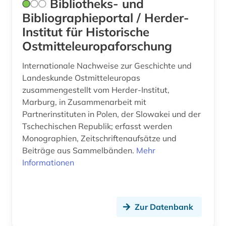
Bibliotheks- und
Bibliographieportal / Herder-
russland forschungseinrichtung bibliographie
(1)
Institut für Historische
Ostmitteleuropaforschung
russland wissenschaft technik bibliographie
(1)
Internationale Nachweise zur Geschichte und
Landeskunde Ostmitteleuropas
saltykov-sced (1)
zusammengestellt vom Herder-Institut,
same (1)
Marburg, in Zusammenarbeit mit
Partnerinstituten in Polen, der Slowakei und der
samisdat (1)
Tschechischen Republik; erfasst werden
Monographien, Zeitschriftenaufsätze und
sammlung (2)
Beiträge aus Sammelbänden.
Mehr
sankt petersburg (2)
Informationen
satirische zeitschrift (1)
schweden (1)
Zur Datenbank
seidenstraße (1)