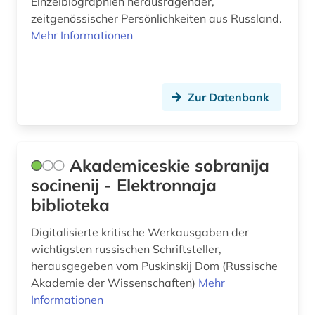
norwegen (1)
Einzelbiographien herausragender,
zeitgenössischer Persönlichkeiten aus Russland.
online-publikation (1)
Mehr Informationen
online-ressource (1)
opposition (1)
Zur Datenbank
oral history (2)
orientalistik (1)
Akademiceskie sobranija
ost-west-konflikt (2)
socinenij - Elektronnaja
biblioteka
ostdeutschland (1)
osteuropa (15)
Digitalisierte kritische Werkausgaben der
wichtigsten russischen Schriftsteller,
osteuropawissenschaften (2)
herausgegeben vom Puskinskij Dom (Russische
Akademie der Wissenschaften)
Mehr
ostkirche (1)
Informationen