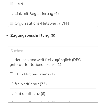
HAN
Technik (1)
bilddatenbank (1)
bildung (1)
Link mit Registrierung (6)
Theologie und Religionswissenschaften (4)
Organisations-Netzwerk / VPN
biografie (1)
Virtuelle Fachbibliotheken (0)
Werkstoffwissenschaften und
Shibboleth
biographie (2)
Zugangsbeschriftung (5)
▲
Fertigungstechnik (0)
Zugriff vor Ort
blok (2)
Wirtschaftswissenschaften (9)
boratynskij (1)
Wissenschaftskunde, Forschung, Hochschul-,
deutschlandweit frei zugänglich (DFG-
Museumswesen (4)
boulevardpresse (1)
geförderte Nationallizenz) (1)
brežnev, leonid ilʹič | politiker (1)
FID - Nationallizenz (1)
buchkunst (1)
frei verfügbar (77)
bunin (1)
Nationallizenz (6)
calderón (1)
Nationallizenz-Login für registrierte