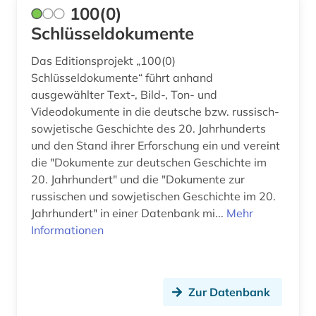
johanniterorden (1)
100(0)
Schlüsseldokumente
josephinische landesaufnahme (1)
Das Editionsprojekt „100(0)
judaistik (1)
Schlüsseldokumente“ führt anhand
juden (1)
ausgewählter Text-, Bild-, Ton- und
Videodokumente in die deutsche bzw. russisch-
jugendliteratur (1)
sowjetische Geschichte des 20. Jahrhunderts
und den Stand ihrer Erforschung ein und vereint
jüdische sozialdemokratische arbeiterpartei
(1)
die "Dokumente zur deutschen Geschichte im
20. Jahrhundert" und die "Dokumente zur
kaiserreich (1)
russischen und sowjetischen Geschichte im 20.
Jahrhundert" in einer Datenbank mi...
Mehr
kalter krieg (2)
Informationen
kapnist (1)
karelien (1)
Zur Datenbank
karikatur (1)