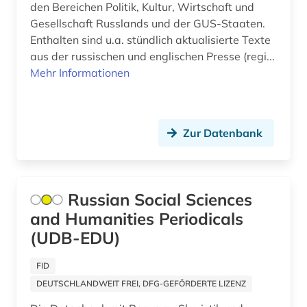
den Bereichen Politik, Kultur, Wirtschaft und
USA (5)
Gesellschaft Russlands und der GUS-Staaten.
geschichte 1955-1960 (1)
Enthalten sind u.a. stündlich aktualisierte Texte
Ukraine (23)
geschichte 1974-1990 (1)
aus der russischen und englischen Presse (regi...
Mehr Informationen
Ungarn (15)
geschichte 1991 (1)
Zypern (1)
geschichte 1993 (3)
Zur Datenbank
geschichte 1999 (1)
geschichte 2000- (1)
geschichte 2008 (1)
Russian Social Sciences
and Humanities Periodicals
geschichte 2011 (1)
(UDB-EDU)
geschichte 2012 (3)
FID
geschichte 2013 (2)
DEUTSCHLANDWEIT FREI, DFG-GEFÖRDERTE LIZENZ
geschichte 2015 (2)