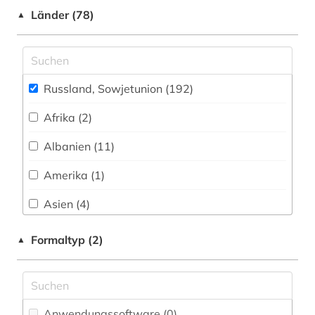
Einzelpersonen (5)
chemie (1)
Länder (78)
▲
deportation (1)
design (1)
Russland, Sowjetunion (192)
desinformation (1)
Afrika (2)
deutsch (4)
Albanien (11)
deutscher orden (1)
Amerika (1)
deutsches reich (2)
Asien (4)
deutschland (4)
Australien, Ozeanien (1)
Formaltyp (2)
▲
deutschland (bundesrepublik) (1)
Baden-Wuerttemberg (1)
deutschland (ddr) (1)
Baltikum (13)
deutschland (gebiet unter alliierter besatzung,
Anwendungssoftware (0
)
sowjetische zone) (1)