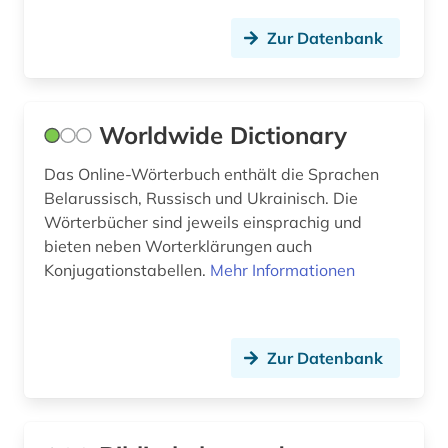
restitution (1)
Zur Datenbank
rgada (1)
rgali (1)
Worldwide Dictionary
rgvia (1)
Das Online-Wörterbuch enthält die Sprachen
Belarussisch, Russisch und Ukrainisch. Die
russisch (11)
Wörterbücher sind jeweils einsprachig und
russisch-orthodoxe kirche (1)
bieten neben Worterklärungen auch
Konjugationstabellen.
Mehr Informationen
russisch-ukrainischer krieg (1)
russische föderation (1)
Zur Datenbank
russische literatur (1)
russland (93)
russland bibliothek bibliographie (1)