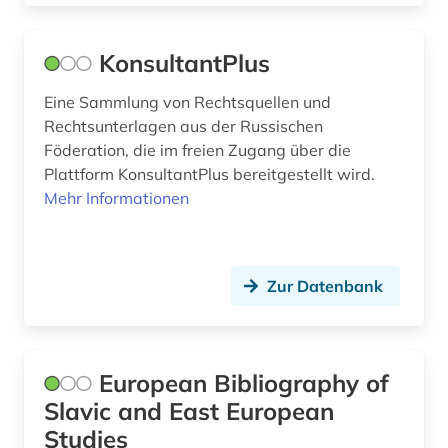
karte (3)
KonsultantPlus
kasachstan (2)
Eine Sammlung von Rechtsquellen und
katalog (2)
Rechtsunterlagen aus der Russischen
Föderation, die im freien Zugang über die
kaukasus (2)
Plattform KonsultantPlus bereitgestellt wird.
kernkraftwerk (1)
Mehr Informationen
kinderliteratur (1)
kino (2)
Zur Datenbank
kirchenslawisch bibel (1)
kirgisistan (3)
European Bibliography of
klassische philologie (1)
Slavic and East European
Studies
kollektivierung (1)