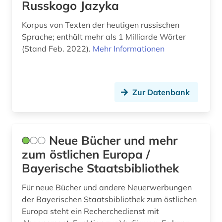
Russkogo Jazyka
kunstraub (1)
Korpus von Texten der heutigen russischen
Sprache; enthält mehr als 1 Milliarde Wörter
landeskunde (1)
(Stand Feb. 2022).
Mehr Informationen
lehnwort (1)
leontev (1)
Zur Datenbank
lermontov (1)
lettland (1)
Neue Bücher und mehr
linguistik (1)
zum östlichen Europa /
litauen (1)
Bayerische Staatsbibliothek
literarische zeitschrift (1)
Für neue Bücher und andere Neuerwerbungen
der Bayerischen Staatsbibliothek zum östlichen
literatur (10)
Europa steht ein Recherchedienst mit
literaturnaja gazeta (1)