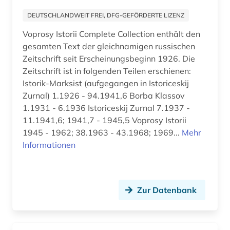
internationales zentrum für kinder, artek (1)
DEUTSCHLANDWEIT FREI, DFG-GEFÖRDERTE LIZENZ
interview (2)
Voprosy Istorii Complete Collection enthält den
iosif v. (1)
gesamten Text der gleichnamigen russischen
Zeitschrift seit Erscheinungsbeginn 1926. Die
iranistik (1)
Zeitschrift ist in folgenden Teilen erschienen:
Istorik-Marksist (aufgegangen in Istoriceskij
irkutsk (1)
Zurnal) 1.1926 - 94.1941,6 Borba Klassov
islam (1)
1.1931 - 6.1936 Istoriceskij Zurnal 7.1937 -
11.1941,6; 1941,7 - 1945,5 Voprosy Istorii
islamwissenschaften (2)
1945 - 1962; 38.1963 - 43.1968; 1969...
Mehr
Informationen
italianistik (1)
ivan s. (1)
Zur Datenbank
ivanov, vja&#269 (1)
iwan a. (1)