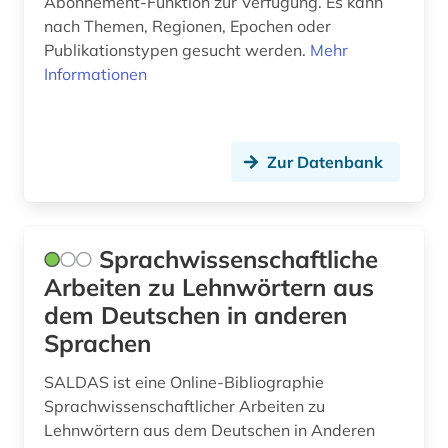
Abonnement-Funktion zur Verfügung. Es kann
nach Themen, Regionen, Epochen oder
literaturwissenschaft (2)
Publikationstypen gesucht werden.
Mehr
Informationen
maschinenbau (1)
mediensysteme (1)
medizin (1)
Zur Datenbank
menschenrecht (1)
michail a. (1)
Sprachwissenschaftliche
Arbeiten zu Lehnwörtern aus
militär (2)
dem Deutschen in anderen
militärwissenschaft (1)
Sprachen
mittelasien (1)
SALDAS ist eine Online-Bibliographie
mitteleuropa (2)
Sprachwissenschaftlicher Arbeiten zu
Lehnwörtern aus dem Deutschen in Anderen
mord (2)