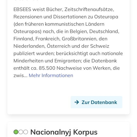
EBSEES weist Bücher, Zeitschriftenaufsätze,
kolonialismus (1)
Rezensionen und Dissertationen zu Osteuropa
komintern (1)
(den früheren kommunistischen Ländern
Osteuropas) nach, die in Belgien, Deutschland,
kominternarchiv (1)
Finnland, Frankreich, Großbritannien, den
Niederlanden, Österreich und der Schweiz
kommende &amp;lt;ritterorden&amp;gt; (1)
publiziert wurden; berücksichtigt auch nationale
kommunismus (3)
Minderheiten und Emigranten; die Datenbank
enthält ca. 85.500 Nachweise von Werken, die
konfiskation (1)
zwis...
Mehr Informationen
korolenko (1)
korpus (1)
Zur Datenbank
krylov (1)
kultur (9)
Nacionalnyj Korpus
kunst (4)