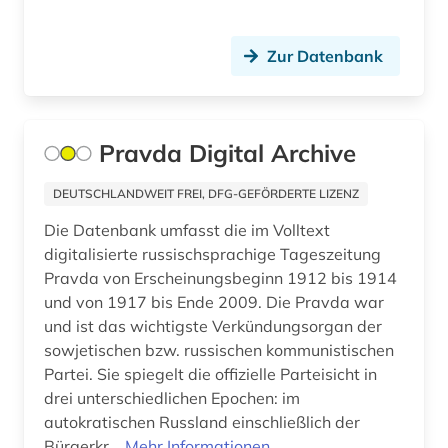
estland (1)
Italien (5)
eurasien (1)
Japan (2)
Zur Datenbank
europa (1)
Jugoslawien (15)
europäische union (1)
Kanada (1)
Pravda Digital Archive
ev, fedor i. (1)
Korea (3)
DEUTSCHLANDWEIT FREI, DFG-GEFÖRDERTE LIZENZ
exil (1)
Kroatien (14)
Die Datenbank umfasst die im Volltext
exilpresse (1)
digitalisierte russischsprachige Tageszeitung
Lettland (15)
Pravda von Erscheinungsbeginn 1912 bis 1914
falschmeldung (1)
Liechtenstein (1)
und von 1917 bis Ende 2009. Die Pravda war
und ist das wichtigste Verkündungsorgan der
fet (1)
Litauen (18)
sowjetischen bzw. russischen kommunistischen
fid adlr.link für die medien-, kommunikations-
Partei. Sie spiegelt die offizielle Parteisicht in
Luxemburg (1)
und filmwissenschaft (1)
drei unterschiedlichen Epochen: im
autokratischen Russland einschließlich der
Makedonien (13)
fid asien (3)
Bürgerkr...
Mehr Informationen