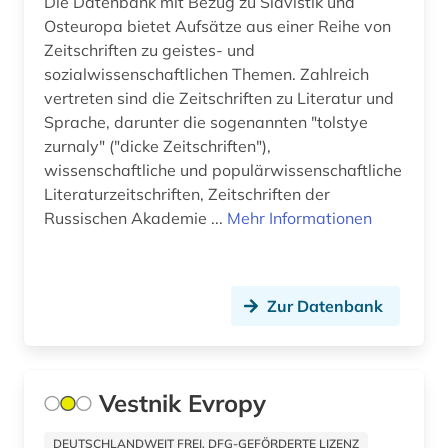
Die Datenbank mit Bezug zu Slavistik und
Osteuropa bietet Aufsätze aus einer Reihe von
geschichte 2016 (2)
Zeitschriften zu geistes- und
sozialwissenschaftlichen Themen. Zahlreich
geschichte 2017 (2)
vertreten sind die Zeitschriften zu Literatur und
geschichte 2018 (3)
Sprache, darunter die sogenannten "tolstye
zurnaly" ("dicke Zeitschriften"),
geschichte <1936-1950> (1)
wissenschaftliche und populärwissenschaftliche
Literaturzeitschriften, Zeitschriften der
gesellschaft (1)
Russischen Akademie ...
Mehr Informationen
gogol (1)
goncarov (1)
Zur Datenbank
grönland (1)
gulag (1)
Vestnik Evropy
gumilev (1)
DEUTSCHLANDWEIT FREI, DFG-GEFÖRDERTE LIZENZ