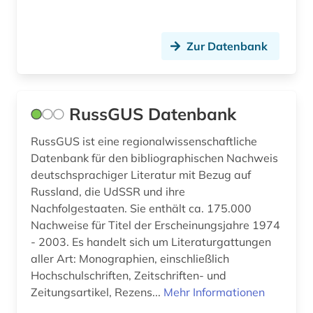
ostmitteleuropa (5)
ostpreußen (2)
Zur Datenbank
ostrovskij (2)
parlamentswahl (10)
RussGUS Datenbank
partei (1)
RussGUS ist eine regionalwissenschaftliche
patent (1)
Datenbank für den bibliographischen Nachweis
deutschsprachiger Literatur mit Bezug auf
perestroika (1)
Russland, die UdSSR und ihre
persisch (1)
Nachfolgestaaten. Sie enthält ca. 175.000
Nachweise für Titel der Erscheinungsjahre 1974
pesemskij (1)
- 2003. Es handelt sich um Literaturgattungen
aller Art: Monographien, einschließlich
philosophie (2)
Hochschulschriften, Zeitschriften- und
pionierorganisation w. i. lenin (1)
Zeitungsartikel, Rezens...
Mehr Informationen