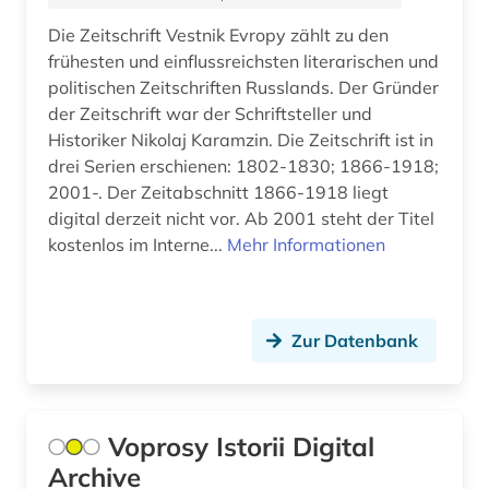
gus (3)
Die Zeitschrift Vestnik Evropy zählt zu den
handelsrecht (1)
frühesten und einflussreichsten literarischen und
politischen Zeitschriften Russlands. Der Gründer
handschrift (1)
der Zeitschrift war der Schriftsteller und
hispanistik (1)
Historiker Nikolaj Karamzin. Die Zeitschrift ist in
drei Serien erschienen: 1802-1830; 1866-1918;
holodomor (1)
2001-. Der Zeitabschnitt 1866-1918 liegt
digital derzeit nicht vor. Ab 2001 steht der Titel
iberoromanistik (1)
kostenlos im Interne...
Mehr Informationen
ideengeschichte (1)
indikatoren (1)
Zur Datenbank
informationswesen (1)
internationale politik (2)
Voprosy Istorii Digital
internationales recht (1)
Archive