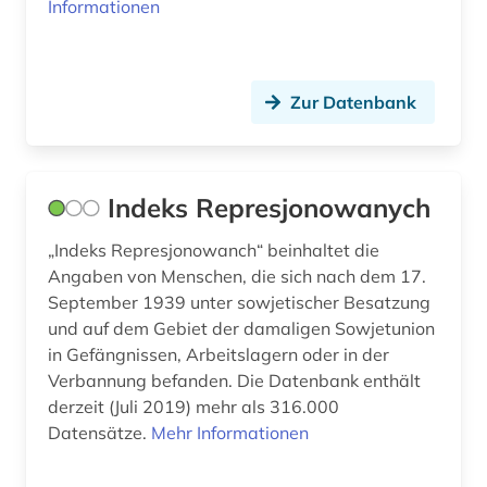
Informationen
pädagogik (1)
quelle (6)
Zur Datenbank
quellensammlung (3)
radiscev (1)
Indeks Represjonowanych
reaktorunfall (1)
„Indeks Represjonowanch“ beinhaltet die
recht (2)
Angaben von Menschen, die sich nach dem 17.
rehabilitation (1)
September 1939 unter sowjetischer Besatzung
und auf dem Gebiet der damaligen Sowjetunion
religion (3)
in Gefängnissen, Arbeitslagern oder in der
Verbannung befanden. Die Datenbank enthält
religiöse minderheit (1)
derzeit (Juli 2019) mehr als 316.000
Datensätze.
Mehr Informationen
religiöse verfolgung (1)
remizov (1)