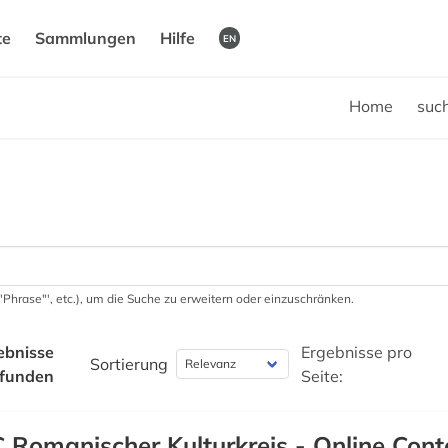
te
Sammlungen
Hilfe
EN
Home
suc
 '"Phrase"', etc.), um die Suche zu erweitern oder einzuschränken.
ebnisse
Ergebnisse pro
Sortierung
funden
Seite:
 Romanischer Kulturkreis - Online Cont