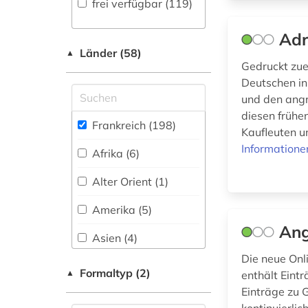
frei verfügbar (119)
(27
)
anglistik (1)
Geschichte (64)
Adr
Faktendatenbank
anglonormannisch
(20
)
Geschichte der
Länder (58)
▲
(1)
Pädagogik und des
Gedruckt zue
National-,
Bildungswesens (1)
anthologie (2)
Deutschen in
Regionalbibliographie
und den angr
(14
)
antikolonialismus (1)
diesen frühe
Gesundheitswissenschaften
Frankreich (198)
Kaufleuten u
Portal (23
)
(1)
antisemitismus (1)
Informatione
Afrika (6)
Sammlung Nicht-
Informatik (0)
architektur (2)
Textueller-Materialien
Alter Orient (1)
(26
)
Klassische
archiv (1)
Philologie.
Amerika (5)
Volltextdatenbank
Byzantinistik.
archäologie (2)
(77
)
Ang
Mittellateinische und
Asien (4)
Neugriechische
armeezeitungen (1)
Wörterbuch,
Philologie. Neulatein (3)
Die neue Onl
Australien, Ozeanien
Enzyklopädie,
Formaltyp (2)
▲
enthält Eint
(5)
armenien (1)
Nachschlagwerk (36
)
Kunstgeschichte (24)
Einträge zu 
Baden-