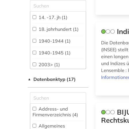
Allgemeine und
vergleichende Sprach-
und
14. -17. jh (1)
Literaturwissenschaft.
Indogermanistik.
18. jahrhundert (1)
Ind
Außereuropäische
Sprachen und
1940-1944 (1)
Die Datenban
Literaturen (3)
(INSEE) stel
1940-1945 (1)
Anglistik.
einen langen 
Amerikanistik (2)
und Indizes 
2003> (1)
Lensemble :
Archäologie (6)
abbildung (1)
Informatione
Datenbanktyp (17)
▲
Architektur,
abfluss (1)
Bauingenieur- und
Vermessungswesen (3)
abkürzung (1)
Biologie,
Address- und
BIJ
abtei cluny (1)
Biotechnologie (0)
Firmenverzeichnis (4
)
Rechtsku
actes (1)
Buch- und
Allgemeines