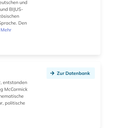
deutschen und
 und BIJUS-
zösischen
 Sprache. Den
.
Mehr
Zur Datenbank
r, entstanden
ing McCormick
 thematische
, politische