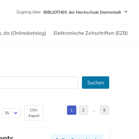
Zugang über
BIBLIOTHEK der Hochschule Darmstadt
h_da (Onlinekatalog)
Elektronische Zeitschriften (EZB)
Suchen
CSV-
1
2
…
8
Export
ents