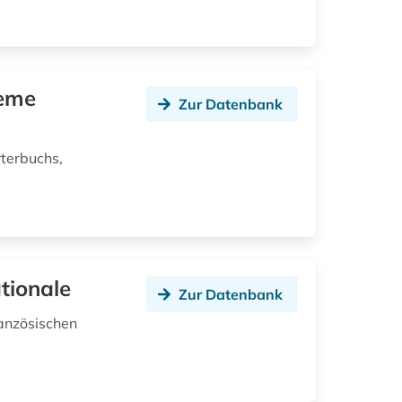
ième
Zur Datenbank
rterbuchs,
tionale
Zur Datenbank
ranzösischen