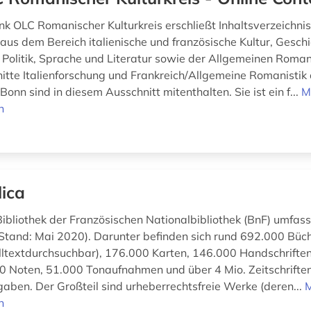
k OLC Romanischer Kulturkreis erschließt Inhaltsverzeichni
 aus dem Bereich italienische und französische Kultur, Geschi
 Politik, Sprache und Literatur sowie der Allgemeinen Romani
tte Italienforschung und Frankreich/Allgemeine Romanistik
onn sind in diesem Ausschnitt mitenthalten. Sie ist ein f...
M
n
lica
Bibliothek der Französischen Nationalbibliothek (BnF) umfass
tand: Mai 2020). Darunter befinden sich rund 692.000 Büch
olltextdurchsuchbar), 176.000 Karten, 146.000 Handschriften
00 Noten, 51.000 Tonaufnahmen und über 4 Mio. Zeitschrifte
aben. Der Großteil sind urheberrechtsfreie Werke (deren...
n