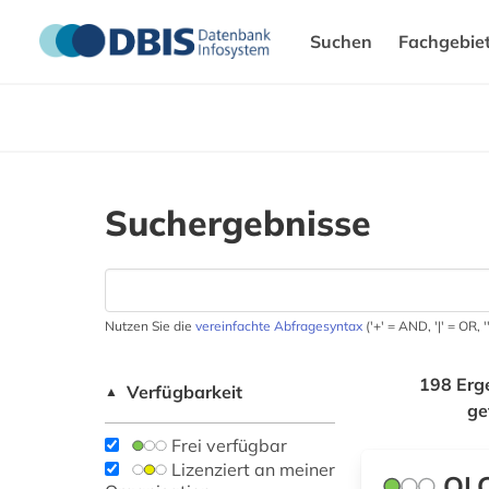
Suchen
Fachgebie
Suchergebnisse
Nutzen Sie die
vereinfachte Abfragesyntax
('+' = AND, '|' = OR,
198 Erg
Verfügbarkeit
▲
ge
Frei verfügbar
Lizenziert an meiner
OLC