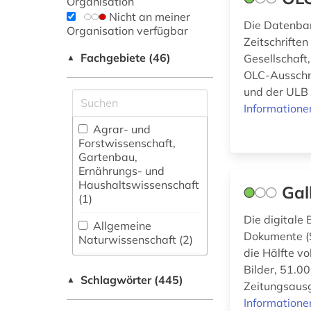
Organisation
Nicht an meiner
Die Datenban
Organisation verfügbar
Zeitschriften
Fachgebiete (46)
Gesellschaft,
▲
OLC-Ausschni
und der ULB B
Informatione
Agrar- und
Forstwissenschaft,
Gartenbau,
Ernährungs- und
Haushaltswissenschaft
Gal
(1)
Die digitale 
Allgemeine
Dokumente (S
Naturwissenschaft (2)
die Hälfte v
Allgemeine und
Bilder, 51.0
Schlagwörter (445)
fachübergreifende
▲
Zeitungsausg
Datenbanken (52)
Informatione