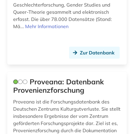
goebbels, joseph | politiker; journalist (1)
Geschlechterforschung, Gender Studies und
Queer-Theorie gesammelt und elektronisch
graue literatur (1)
erfasst. Die über 78.000 Datensätze (Stand:
handbuch (1)
Mä...
Mehr Informationen
hausbesetzung (1)
hochschule (1)
Zur Datenbank
hochschullehrer (1)
immatrikulation (1)
Proveana: Datenbank
informationsgesellschaft (1)
Provenienzforschung
ingenieurhochschule für seefahrt
Proveana ist die Forschungsdatenbank des
warnemünde-wustrow (1)
Deutschen Zentrums Kulturgutverluste. Sie stellt
insbesondere Ergebnisse der vom Zentrum
internationale politik (2)
geförderten Forschungsprojekte dar. Ziel ist es,
judenverfolgung (1)
Provenienzforschung durch die Dokumentation