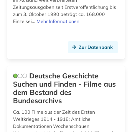
im Ausland weit verbreiteten
ostdeutschland (1)
Zeitungsausgaben seit Erstveröffentlichung bis
zum 3. Oktober 1990 beträgt ca. 168.000
partei (1)
Einzelsei...
Mehr Informationen
parteimitglied (1)
patent (1)
Zur Datenbank
patente (1)
personalpolitik (1)
Deutsche Geschichte
plakat (1)
Suchen und Finden - Filme aus
politik (3)
dem Bestand des
Bundesarchivs
politische geografie (1)
Ca. 100 Filme aus der Zeit des Ersten
politisches plakat (2)
Weltkrieges 1914 - 1918: Amtliche
portal &lt;internet&gt; (1)
Dokumentationen Wochenschauen