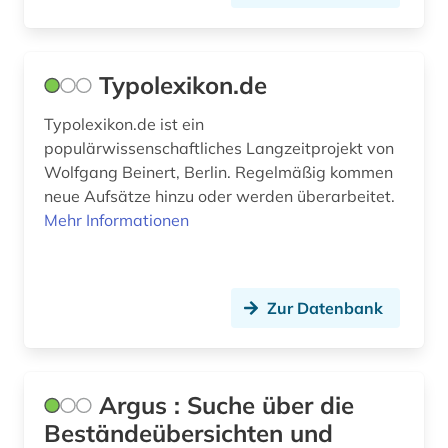
student (1)
tagebuch 1918-1959 (1)
Typolexikon.de
technischer fortschritt (1)
Typolexikon.de ist ein
populärwissenschaftliches Langzeitprojekt von
universität <rostock> (1)
Wolfgang Beinert, Berlin. Regelmäßig kommen
universität bützow (1)
neue Aufsätze hinzu oder werden überarbeitet.
Mehr Informationen
universität rostock (1)
verbund (1)
Zur Datenbank
vergangenheitsbewältigung (1)
verlust (1)
vermächtnis (1)
Argus : Suche über die
Beständeübersichten und
verwaltungswissenschaft (1)