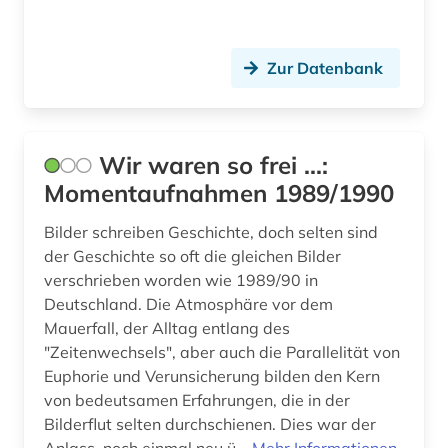
filmografie (1)
Zur Datenbank
filmzensur (1)
forschung (1)
forschungsbibliothek gotha (1)
Wir waren so frei ...:
Momentaufnahmen 1989/1990
frauenbewegung (1)
Bilder schreiben Geschichte, doch selten sind
frauenforschung (1)
der Geschichte so oft die gleichen Bilder
verschrieben worden wie 1989/90 in
freie deutsche jugend (1)
Deutschland. Die Atmosphäre vor dem
freier deutscher gewerkschaftsbund (1)
Mauerfall, der Alltag entlang des
"Zeitenwechsels", aber auch die Parallelität von
fremdwort (1)
Euphorie und Verunsicherung bilden den Kern
von bedeutsamen Erfahrungen, die in der
funktechnik (1)
Bilderflut selten durchschienen. Dies war der
gebrauchsmuster (1)