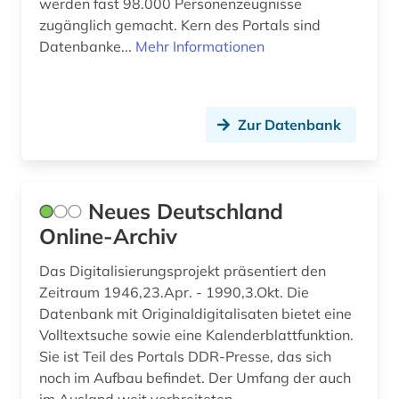
werden fast 98.000 Personenzeugnisse
nachlass (1)
zugänglich gemacht. Kern des Portals sind
Datenbanke...
Mehr Informationen
nachrichtentechnik (1)
nationalsozialismus (5)
neue zeit (zeitung, berlin 1945-1994) (1)
Zur Datenbank
neues deutschland (zeitung) (1)
nordschleswig (1)
Neues Deutschland
norm (1)
Online-Archiv
nürnberger prozess (1)
Das Digitalisierungsprojekt präsentiert den
Zeitraum 1946,23.Apr. - 1990,3.Okt. Die
online-findbuch (1)
Datenbank mit Originaldigitalisaten bietet eine
Volltextsuche sowie eine Kalenderblattfunktion.
opposition (1)
Sie ist Teil des Portals DDR-Presse, das sich
oral history (2)
noch im Aufbau befindet. Der Umfang der auch