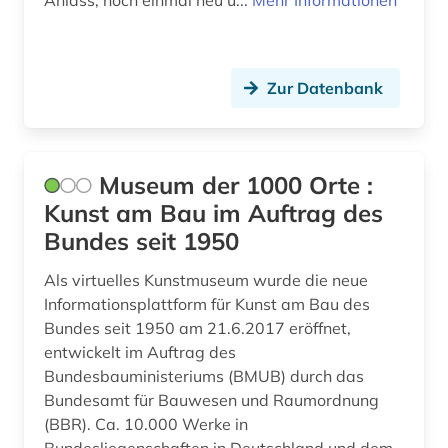
Anlass, noch einmal neu ü...
Mehr Informationen
gedenkstätte (1)
gender studies (1)
Zur Datenbank
geopolitik (1)
geschichte (14)
Museum der 1000 Orte :
geschichte 1894- (1)
Kunst am Bau im Auftrag des
Bundes seit 1950
geschichte 1918-1945 (1)
Als virtuelles Kunstmuseum wurde die neue
geschichte 1918-1949 (1)
Informationsplattform für Kunst am Bau des
geschichte 1918-1959 (1)
Bundes seit 1950 am 21.6.2017 eröffnet,
entwickelt im Auftrag des
geschichte 1944-1948 (1)
Bundesbauministeriums (BMUB) durch das
Bundesamt für Bauwesen und Raumordnung
geschichte 1945- (2)
(BBR). Ca. 10.000 Werke in