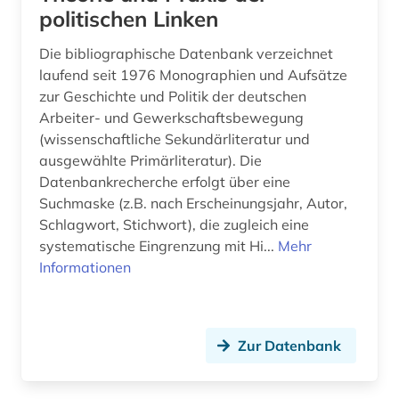
politischen Linken
regionalbibliografie (1)
Die bibliographische Datenbank verzeichnet
rektor (1)
laufend seit 1976 Monographien und Aufsätze
restitution (1)
zur Geschichte und Politik der deutschen
Arbeiter- und Gewerkschaftsbewegung
sachsen (1)
(wissenschaftliche Sekundärliteratur und
ausgewählte Primärliteratur). Die
schallaufzeichnung (1)
Datenbankrecherche erfolgt über eine
schloss friedenstein (gotha) (1)
Suchmaske (z.B. nach Erscheinungsjahr, Autor,
Schlagwort, Stichwort), die zugleich eine
schmalfilm (2)
systematische Eingrenzung mit Hi...
Mehr
Informationen
schrift (1)
schriftsteller (2)
Zur Datenbank
schriftstellerin (1)
schutzbau (1)