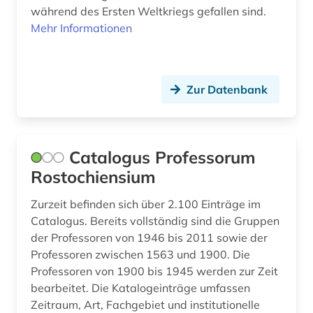
während des Ersten Weltkriegs gefallen sind.
kultur (3)
Mehr Informationen
kulturgeschichte (1)
kulturgut (1)
Zur Datenbank
kunst (1)
kunst am bau (1)
Catalogus Professorum
kunstraub (1)
Rostochiensium
landesarbeitsgericht (1)
Zurzeit befinden sich über 2.100 Einträge im
landesarchiv thüringen - staatsarchiv gotha
Catalogus. Bereits vollständig sind die Gruppen
(1)
der Professoren von 1946 bis 2011 sowie der
Professoren zwischen 1563 und 1900. Die
landeskunde (1)
Professoren von 1900 bis 1945 werden zur Zeit
bearbeitet. Die Katalogeinträge umfassen
lebensmittelrecht (1)
Zeitraum, Art, Fachgebiet und institutionelle