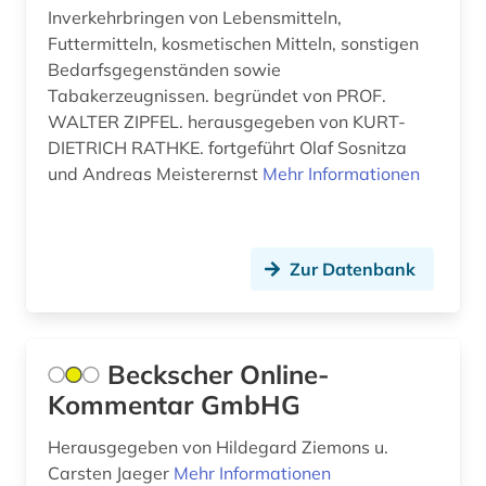
deutschland. bundesministerium des inneren
Inverkehrbringen von Lebensmitteln,
(1)
Futtermitteln, kosmetischen Mitteln, sonstigen
Bedarfsgegenständen sowie
deutschlandbild (1)
Tabakerzeugnissen. begründet von PROF.
WALTER ZIPFEL. herausgegeben von KURT-
diplomatie (1)
DIETRICH RATHKE. fortgeführt Olaf Sosnitza
dissens (1)
und Andreas Meisterernst
Mehr Informationen
dokumentarfilm (1)
dresden (1)
Zur Datenbank
drittes reich (3)
dänemark (1)
Beckscher Online-
einrichtung (1)
Kommentar GmbHG
entgeltsystem (1)
Herausgegeben von Hildegard Ziemons u.
Carsten Jaeger
Mehr Informationen
entscheidungssammlung (1)