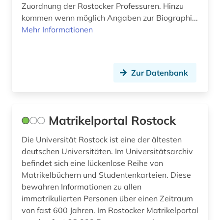
leipzig (1)
Zuordnung der Rostocker Professuren. Hinzu
kommen wenn möglich Angaben zur Biographi...
literatur (3)
Mehr Informationen
luftnachrichtendienst (1)
länder (1)
Zur Datenbank
maennerforschung (1)
mainzer straße (berlin) (1)
Matrikelportal Rostock
medien (1)
Die Universität Rostock ist eine der ältesten
medienwissenschaft (1)
deutschen Universitäten. Im Universitätsarchiv
befindet sich eine lückenlose Reihe von
metadaten (1)
Matrikelbüchern und Studentenkarteien. Diese
militär (1)
bewahren Informationen zu allen
immatrikulierten Personen über einen Zeitraum
museumsbestand (1)
von fast 600 Jahren. Im Rostocker Matrikelportal