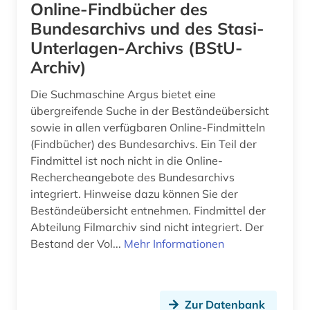
Online-Findbücher des
victor klemperer (1)
Bundesarchivs und des Stasi-
Unterlagen-Archivs (BStU-
video (2)
Archiv)
virtuelle ausstellung (3)
Die Suchmaschine Argus bietet eine
volkskunde (1)
übergreifende Suche in der Beständeübersicht
sowie in allen verfügbaren Online-Findmitteln
waldhof am bogensee (wandlitz) (1)
(Findbücher) des Bundesarchivs. Ein Teil der
Findmittel ist noch nicht in die Online-
wandlitz (1)
Rechercheangebote des Bundesarchivs
warenzeichen (1)
integriert. Hinweise dazu können Sie der
Beständeübersicht entnehmen. Findmittel der
weblog (1)
Abteilung Filmarchiv sind nicht integriert. Der
Bestand der Vol...
Mehr Informationen
website (15)
weltkrieg &lt;1939-1945&gt; (1)
westeuropäischen typographie (1)
Zur Datenbank