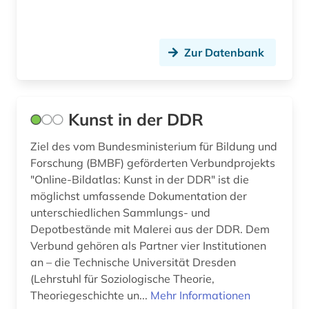
erlebnisbericht (1)
erster weltkrieg (1)
Zur Datenbank
europa (1)
fallgruppenpflege (1)
Kunst in der DDR
fallpauschale (1)
Ziel des vom Bundesministerium für Bildung und
Forschung (BMBF) geförderten Verbundprojekts
feldpost (1)
"Online-Bildatlas: Kunst in der DDR" ist die
feminismus (1)
möglichst umfassende Dokumentation der
unterschiedlichen Sammlungs- und
fid asien (1)
Depotbestände mit Malerei aus der DDR. Dem
Verbund gehören als Partner vier Institutionen
film (6)
an – die Technische Universität Dresden
filmarchiv (1)
(Lehrstuhl für Soziologische Theorie,
Theoriegeschichte un...
Mehr Informationen
filmgeschichte (1)