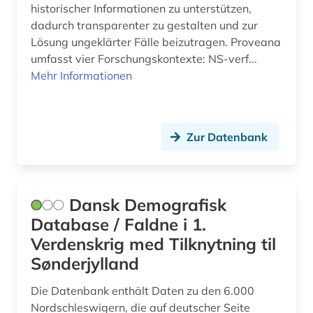
historischer Informationen zu unterstützen,
jugendhochschule wilhelm pieck (1)
dadurch transparenter zu gestalten und zur
Lösung ungeklärter Fälle beizutragen. Proveana
jugendkultur (1)
umfasst vier Forschungskontexte: NS-verf...
kalkulation (1)
Mehr Informationen
kalter krieg (1)
karte (1)
Zur Datenbank
katalog (1)
kollektives gedächtnis (1)
Dansk Demografisk
kommentar (1)
Database / Faldne i 1.
Verdenskrig med Tilknytning til
kommunismus (1)
Sønderjylland
kommunistische partei deutschlands (1)
Die Datenbank enthält Daten zu den 6.000
konfiskation (1)
Nordschleswigern, die auf deutscher Seite