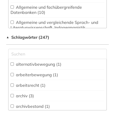
Allgemeine und fachübergreifende
Datenbanken (10)
Allgemeine und vergleichende Sprach- und
Literaturwissenschaft. Indogermanistik.
Außereuropäische Sprachen und Literaturen (4)
Schlagwörter (247)
▲
Anglistik. Amerikanistik (0)
Archäologie (1)
Architektur, Bauingenieur- und
alternativbewegung (1)
Vermessungswesen (3)
arbeiterbewegung (1)
Biologie, Biotechnologie (0)
arbeitsrecht (1)
Buch- und Bibliothekswesen,
Informationswissenschaft (3)
archiv (3)
Chemie und Pharmazie (0)
archivbestand (1)