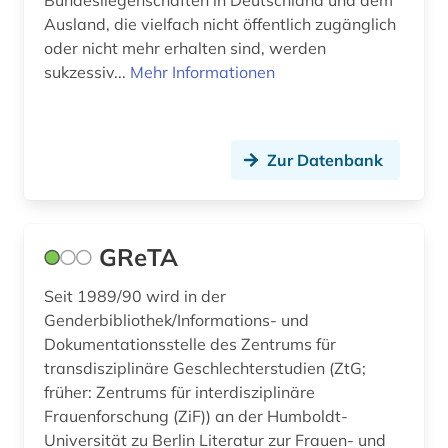
Bundesliegenschaften in Deutschland und dem
geschichte 1945-1970 (1)
Ausland, die vielfach nicht öffentlich zugänglich
geschichte 1945-2000 (2)
oder nicht mehr erhalten sind, werden
sukzessiv...
Mehr Informationen
geschichte 1947-1990 (2)
geschichte 1949-1970 (1)
Zur Datenbank
geschichte 1961-1989 (2)
geschichte <1914-2006> (1)
geschlechterforschung (1)
GReTA
gesellschaftliche organisation (1)
Seit 1989/90 wird in der
Genderbibliothek/Informations- und
gewerkschaft (1)
Dokumentationsstelle des Zentrums für
transdisziplinäre Geschlechterstudien (ZtG;
glossar (1)
früher: Zentrums für interdisziplinäre
gmbh-gesetz (1)
Frauenforschung (ZiF)) an der Humboldt-
Universität zu Berlin Literatur zur Frauen- und