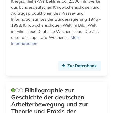
Kriegsanleihe-Werbefilme Ca. 2.300 Filmwerke
portal <internet> (1)
aus bundesdeutschen Kinowochenschauen und
Auftragsproduktionen des Presse- und
post (1)
Informationsamtes der Bundesregierung 1945 -
potsdam (1)
1998: Kinowochenschauen Welt im Bild, Welt
im Film, Neue Deutsche Wochenschau, Die Zeit
presse (3)
unter der Lupe, Ufa-Wochens...
Mehr
Informationen
professor (1)
provenienzforschung (1)
Zur Datenbank
queer theory (1)
quelle (6)
recht (1)
Bibliographie zur
Geschichte der deutschen
rechtsradikalismus (2)
Arbeiterbewegung und zur
rede (1)
Theorie und Praxis der