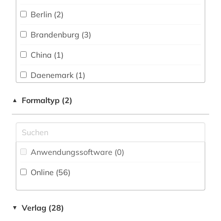
Technik (1)
Berlin (2)
deutsch-deutsche grenze (2)
Theologie und Religionswissenschaften (0)
Brandenburg (3)
deutsche demokratische republik (1)
Virtuelle Fachbibliotheken (0)
China (1)
deutsche film ag (1)
Werkstoffwissenschaften und
Daenemark (1)
Fertigungstechnik (0)
deutsche film gmbh (1)
Deutschland (52)
Wirtschaftswissenschaften (1)
deutsches historisches museum (1)
Formaltyp (2)
▲
Europa (2)
Wissenschaftskunde, Forschung, Hochschul-,
deutsches sprachgebiet (2)
Museumswesen (9)
Jugoslawien (1)
deutsches zentrum kulturgutverluste (1)
Anwendungssoftware (0
)
Korea (1)
deutschland (20)
Online (56
)
Mecklenburg-Vorpommern (2)
deutschland (1)
Oesterreich (2)
deutschland &amp;lt ddr&amp;gt (1)
Verlag (28)
▼
Osteuropa (2)
deutschland &amp;lt sowjetische