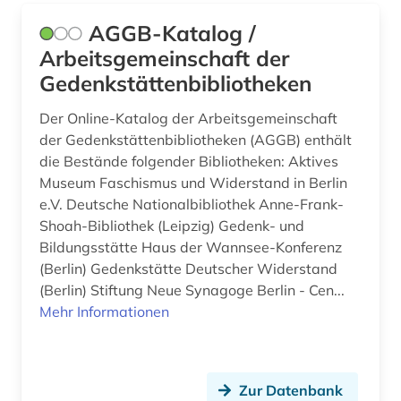
sed (1)
AGGB-Katalog /
Arbeitsgemeinschaft der
semantik (1)
Gedenkstättenbibliotheken
siebzehnter juni (1)
Der Online-Katalog der Arbeitsgemeinschaft
sorben (1)
der Gedenkstättenbibliotheken (AGGB) enthält
die Bestände folgender Bibliotheken: Aktives
sowjetunion (2)
Museum Faschismus und Widerstand in Berlin
e.V. Deutsche Nationalbibliothek Anne-Frank-
sozialdemokratie (1)
Shoah-Bibliothek (Leipzig) Gedenk- und
sozialismus (1)
Bildungsstätte Haus der Wannsee-Konferenz
(Berlin) Gedenkstätte Deutscher Widerstand
sozialistische einheitspartei deutschlands (2)
(Berlin) Stiftung Neue Synagoge Berlin - Cen...
Mehr Informationen
sperrgebiet (1)
stasi (1)
stiftung schloss friedenstein gotha (1)
Zur Datenbank