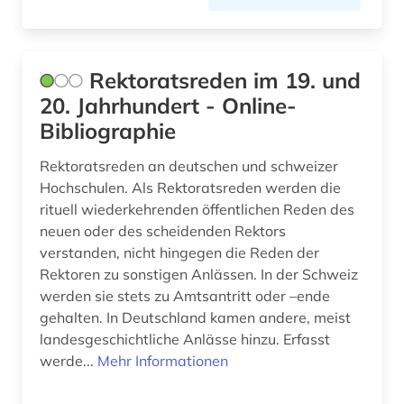
widerstand (1)
wiedervereinigung &lt;deutschland&gt; (1)
Rektoratsreden im 19. und
20. Jahrhundert - Online-
wirtschaft (1)
Bibliographie
wörterbuch (3)
Rektoratsreden an deutschen und schweizer
zeichen (1)
Hochschulen. Als Rektoratsreden werden die
rituell wiederkehrenden öffentlichen Reden des
zeitgeschichte &lt;fach&gt; (2)
neuen oder des scheidenden Rektors
zeitschrift (1)
verstanden, nicht hingegen die Reden der
Rektoren zu sonstigen Anlässen. In der Schweiz
zeitung (3)
werden sie stets zu Amtsantritt oder –ende
gehalten. In Deutschland kamen andere, meist
zeitzeuge (1)
landesgeschichtliche Anlässe hinzu. Erfasst
werde...
Mehr Informationen
zeitzeugen (1)
zeitzeugin (1)