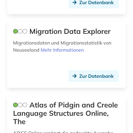
kulturerbe (1)
Zur Datenbank
kunsthandel (1)
kunsthandwerk (1)
Migration Data Explorer
lateinamerika (1)
Migrationsdaten und Migrationsstatistik von
Neuseeland
Mehr Informationen
lieferbares buch (1)
linguistik (1)
literatur (3)
Zur Datenbank
logopädie (1)
marke (1)
Atlas of Pidgin and Creole
medienkonsum (1)
Language Structures Online,
The
menschenrecht (1)