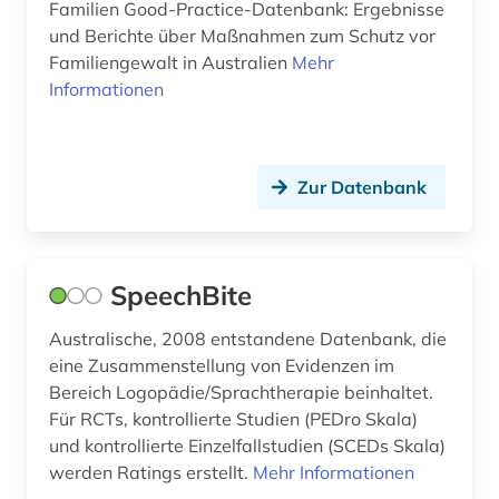
Familien Good-Practice-Datenbank: Ergebnisse
Osteuropa (3)
und Berichte über Maßnahmen zum Schutz vor
evidenz (1)
Familiengewalt in Australien
Mehr
Ostmitteleuropa (1)
faktendatenbank (1)
Informationen
Polen (1)
film (1)
Portugal (1)
firma (1)
Zur Datenbank
Russland, Sowjetunion (1)
französisch (1)
Schweden (1)
französisches sprachgebiet (1)
SpeechBite
Schweiz (2)
gender (1)
Australische, 2008 entstandene Datenbank, die
Skandinavien (1)
genealogie (1)
eine Zusammenstellung von Evidenzen im
Bereich Logopädie/Sprachtherapie beinhaltet.
Spanien (1)
geschichte (10)
Für RCTs, kontrollierte Studien (PEDro Skala)
Suedamerika (3)
und kontrollierte Einzelfallstudien (SCEDs Skala)
geschichte 1945 (2)
werden Ratings erstellt.
Mehr Informationen
Suedasien (2)
geschichte der medizin (1)