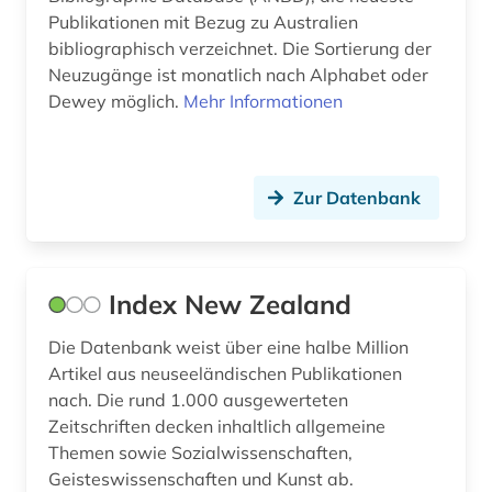
nordirland (1)
Publikationen mit Bezug zu Australien
bibliographisch verzeichnet. Die Sortierung der
oberstes bundesgericht (1)
Neuzugänge ist monatlich nach Alphabet oder
Dewey möglich.
Mehr Informationen
ozeanien (1)
paläontologie (1)
panama (1)
Zur Datenbank
parlament (1)
parlamentsdrucksache (2)
Index New Zealand
patentanmeldung (1)
Die Datenbank weist über eine halbe Million
patente (1)
Artikel aus neuseeländischen Publikationen
nach. Die rund 1.000 ausgewerteten
pazifikraum (1)
Zeitschriften decken inhaltlich allgemeine
Themen sowie Sozialwissenschaften,
pazifikregion (2)
Geisteswissenschaften und Kunst ab.