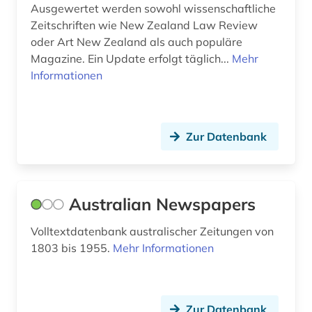
Ausgewertet werden sowohl wissenschaftliche
pazifischer ozean (1)
Zeitschriften wie New Zealand Law Review
pazifischer raum (1)
oder Art New Zealand als auch populäre
Magazine. Ein Update erfolgt täglich...
Mehr
perth (1)
Informationen
pidgin-sprachen (1)
politik (1)
Zur Datenbank
politikwissenschaft (1)
politischer flüchtling (1)
Australian Newspapers
politisches system (1)
Volltextdatenbank australischer Zeitungen von
portal (1)
1803 bis 1955.
Mehr Informationen
preisdatenbank (1)
quelle (1)
Zur Datenbank