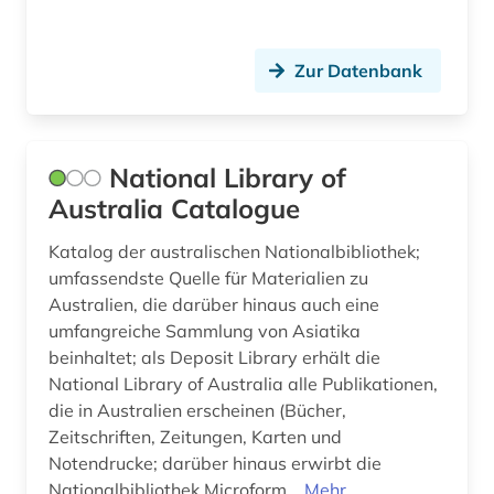
Suedostasien (3)
gesellschaftswissenschaften (1)
Zur Datenbank
Suedosteuropa (2)
gesundheitsgefährdung (1)
USA (18)
gewaltforschung (1)
National Library of
handelshemmnis (1)
Australia Catalogue
handelsrecht (1)
Katalog der australischen Nationalbibliothek;
hawaii (1)
umfassendste Quelle für Materialien zu
Australien, die darüber hinaus auch eine
herkunftsland (1)
umfangreiche Sammlung von Asiatika
beinhaltet; als Deposit Library erhält die
herkunftsländerinformation (1)
National Library of Australia alle Publikationen,
hobart (1)
die in Australien erscheinen (Bücher,
Zeitschriften, Zeitungen, Karten und
indikator (1)
Notendrucke; darüber hinaus erwirbt die
Nationalbibliothek Microform...
Mehr