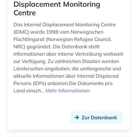
Displacement Monitoring
usa (3)
Centre
verbraucherverhalten (1)
Das Internal Displacement Monitoring Centre
(IDMC) wurde 1998 vom Norwegischen
vereinte nationen (1)
Flüchtlingsrat (Norwegian Refugee Council,
vertriebener (1)
NRC) gegründet. Die Datenbank stellt
Informationen über interne Vertreibung weltweit
video (1)
zur Verfügung. Zu zahlreichen Staaten werden
Länderseiten angeboten, die umfangreiche und
vielfalt (1)
aktuelle Informationen über Internal Displaced
Persons (IDPs) anbieten.Die Dokumente pro
visuelle ethnologie (1)
Land einsch...
Mehr Informationen
volksbefragung (1)
weblog (1)
Zur Datenbank
wirtschaftsgeschichte (1)
wirtschaftsrecht (1)