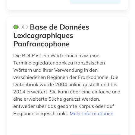
sozialstatistik (1)
sozialwesen (1)
Base de Données
sozialwissenschaft (1)
Lexicographiques
Panfrancophone
sozialwissenschaften (1)
Die BDLP ist ein Wörterbuch bzw. eine
sprachatlas (1)
Terminologiedatenbank zu französischen
sprache (1)
Wörtern und ihrer Verwendung in den
verschiedenen Regionen der Frankophonie. Die
sprachkontakt (1)
Datenbank wurde 2004 online gestellt und bis
2014 erweitert. Sie kann über eine einfache und
staat (3)
eine erweiterte Suche genutzt werden,
staatsreligion (1)
entweder über das gesamte Korpus oder auf
Regionen eingeschränkt.
Mehr Informationen
statistik (3)
stratigraphie (1)