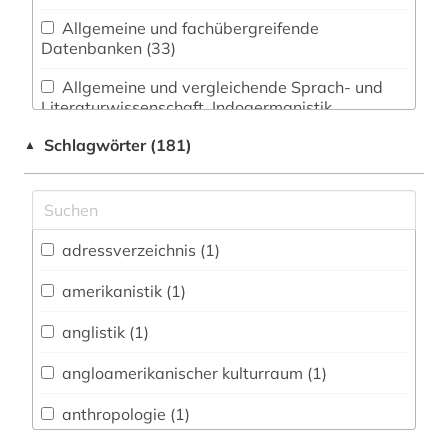
Allgemeine und fachübergreifende
Datenbanken (33)
Allgemeine und vergleichende Sprach- und
Literaturwissenschaft. Indogermanistik.
Außereuropäische Sprachen und Literaturen (4)
Schlagwörter (181)
▲
Anglistik. Amerikanistik (14)
Archäologie (1)
Architektur, Bauingenieur- und
adressverzeichnis (1)
Vermessungswesen (0)
amerikanistik (1)
Biologie, Biotechnologie (0)
anglistik (1)
Buch- und Bibliothekswesen,
Informationswissenschaft (0)
angloamerikanischer kulturraum (1)
Chemie und Pharmazie (0)
anthropologie (1)