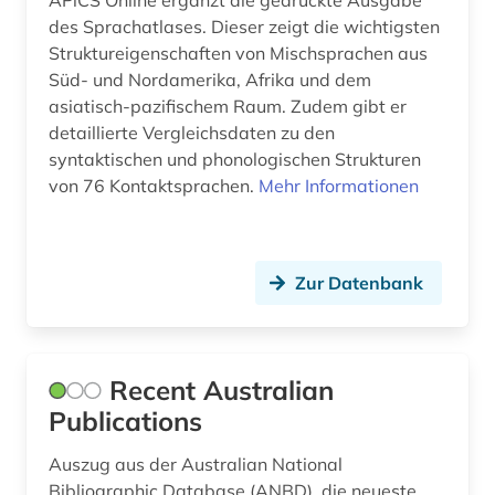
APiCS Online ergänzt die gedruckte Ausgabe
menschenrechtspolitik (1)
des Sprachatlases. Dieser zeigt die wichtigsten
Struktureigenschaften von Mischsprachen aus
menschenrechtsverletzung (1)
Süd- und Nordamerika, Afrika und dem
migration (2)
asiatisch-pazifischem Raum. Zudem gibt er
detaillierte Vergleichsdaten zu den
militär (1)
syntaktischen und phonologischen Strukturen
von 76 Kontaktsprachen.
Mehr Informationen
minderheitenfrage (1)
nachrichtensendung (1)
national library of australia <canberra> (1)
Zur Datenbank
naturwissenschaft (1)
naturwissenschaftler (1)
Recent Australian
Publications
neuseeland (12)
niederländer (1)
Auszug aus der Australian National
Bibliographic Database (ANBD), die neueste