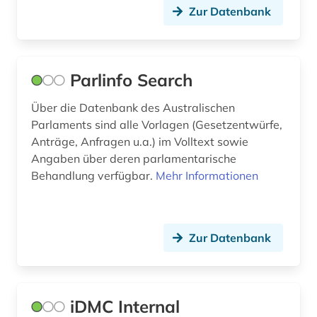
Zur Datenbank
streaming (1)
suchmaschine (1)
sydney (3)
Parlinfo Search
tagebuch (1)
Über die Datenbank des Australischen
Parlaments sind alle Vorlagen (Gesetzentwürfe,
terminologie (1)
Anträge, Anfragen u.a.) im Volltext sowie
Angaben über deren parlamentarische
terrorismus (1)
Behandlung verfügbar.
Mehr Informationen
terroristische vereinigung (1)
toxikologie (1)
Zur Datenbank
umfrage (1)
umweltgift (1)
iDMC Internal
unternehmen (1)