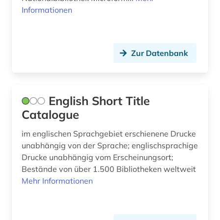
international (1)
Informationen
internationaler terrorismus (1)
internationales recht (1)
Zur Datenbank
interne vertriebene (1)
irland (1)
English Short Title
kanada (3)
Catalogue
katalog (2)
im englischen Sprachgebiet erschienene Drucke
kolonialismus (2)
unabhängig von der Sprache; englischsprachige
Drucke unabhängig vom Erscheinungsort;
kreolische sprachen (1)
Bestände von über 1.500 Bibliotheken weltweit
Mehr Informationen
kultur (1)
kulturanthropologie (1)