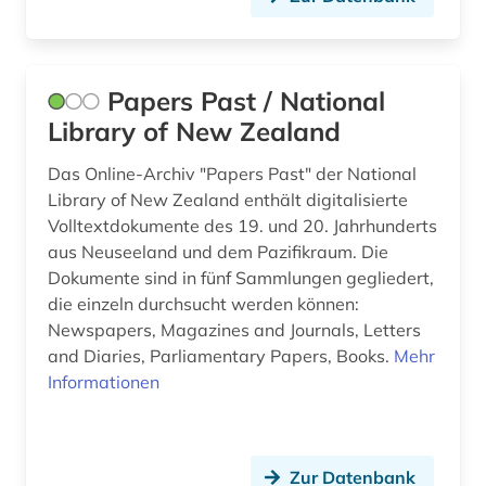
recht (3)
rechtsordnung (1)
Papers Past / National
rechtswissenschaft (1)
Library of New Zealand
regionale geografie (2)
Das Online-Archiv "Papers Past" der National
regionale geologie (1)
Library of New Zealand enthält digitalisierte
Volltextdokumente des 19. und 20. Jahrhunderts
regionalwirtschaft (2)
aus Neuseeland und dem Pazifikraum. Die
Dokumente sind in fünf Sammlungen gegliedert,
religionsfreiheit (1)
die einzeln durchsucht werden können:
Newspapers, Magazines and Journals, Letters
risikofaktor (1)
and Diaries, Parliamentary Papers, Books.
Mehr
schriftsteller (2)
Informationen
schützengraben-zeitungen (1)
sozialanthropologie (1)
Zur Datenbank