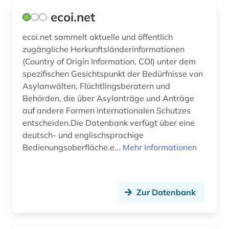
ecoi.net
wirtschaftsstatistik (1)
wirtschaftssystem (1)
ecoi.net sammelt aktuelle und öffentlich
zugängliche Herkunftsländerinformationen
wirtschaftswissenschaft (1)
(Country of Origin Information, COI) unter dem
spezifischen Gesichtspunkt der Bedürfnisse von
wirtschaftswissenschaften (1)
Asylanwälten, Flüchtlingsberatern und
Behörden, die über Asylanträge und Anträge
wissenschaftliche einrichtung (1)
auf andere Formen internationalen Schutzes
wörterbuch (12)
entscheiden.Die Datenbank verfügt über eine
deutsch- und englischsprachige
zeithistorisches ereignis (1)
Bedienungsoberfläche.e...
Mehr Informationen
zeitschrift (1)
zeitschriftenaufsatz (1)
Zur Datenbank
zeitung (14)
zwangsvertreibung (1)