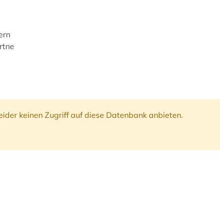
ern
rtne
ider keinen Zugriff auf diese Datenbank anbieten.