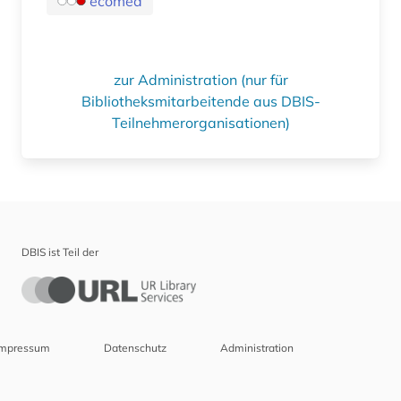
ecomed
zur Administration (nur für
Bibliotheksmitarbeitende aus DBIS-
Teilnehmerorganisationen)
DBIS ist Teil der
Impressum
Datenschutz
Administration